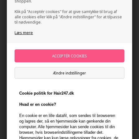
shoppen.
Klik på "Acceptér cookies" for at give samtykke til brug af
alle cookies eller klik på "Ændre indstillinger" for at tilpasse
til nødvendige.
Læs mere
Ærlig P02 Eau de Parfum 100ml
Mærker
»
Ærlig parfume
Brand:
Ærlig
Ændre indstillinger
Normalpris: 775,00
697,50
DKK
Cookie politik for Hair247.dk
Tilbuddet gælder: 30.07.26 - 13.08.26
Hvad er en cookie?
-
+
En cookie er en lille datafil, som sendes til browseren
og lagres der, så en hjemmeside kan genkende din
På lager
- Leveringstid 1-2 dage
computer. Alle hjemmesider kan sende cookies til din
browser, hvis browserindstillingerne tillader det.
Hjemmesider kan kun læse oplysninger fra cookies, de