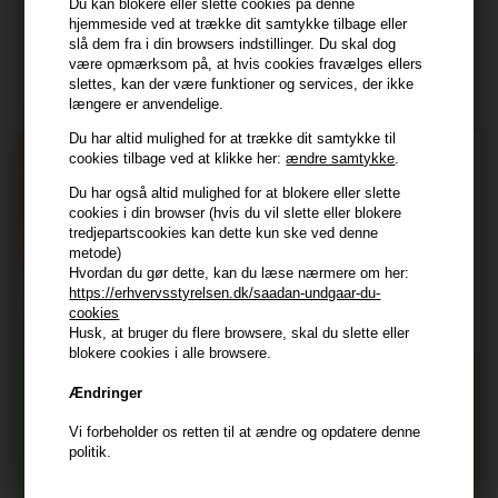
Du kan blokere eller slette cookies på denne
hjemmeside ved at trække dit samtykke tilbage eller
Modtag tilbud mm
slå dem fra i din browsers indstillinger. Du skal dog
være opmærksom på, at hvis cookies fravælges ellers
Tilmeld dig nyhedsbrev - du kan altid afmelde det igen.
slettes, kan der være funktioner og services, der ikke
længere er anvendelige.
Navn
Du har altid mulighed for at trække dit samtykke til
cookies tilbage ved at klikke her:
ændre samtykke
.
E-mail
Du har også altid mulighed for at blokere eller slette
cookies i din browser (hvis du vil slette eller blokere
TILMELD
tredjepartscookies kan dette kun ske ved denne
metode)
Consent
Hvordan du gør dette, kan du læse nærmere om her:
Jeg accepterer vilkår og betingelser.
https://erhvervsstyrelsen.dk/saadan-undgaar-du-
Læs mere her
cookies
Husk, at bruger du flere browsere, skal du slette eller
Husk at vi har
blokere cookies i alle browsere.
Tilmeld dig nyhedsbrevet
Gratis fragt til ved køb over 399 kr på udvalgte fragtformer
Ændringer
Vi sender samme hverdag ved bestilling inden kl 14:45
Vi forbeholder os retten til at ændre og opdatere denne
356 dages returret
Og modtag nyheder, eksklusive tilbud og rabatter
politik.
direkte i din indbakke.
+9600 anmeldelser på Trustpilot , 4.9 Rating
Vi er E-mærket - Din sikkerhed