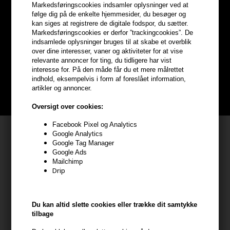
Markedsføringscookies indsamler oplysninger ved at
følge dig på de enkelte hjemmesider, du besøger og
Optjen
5% bonuskroner
på
kan siges at registrere de digitale fodspor, du sætter.
Markedsføringscookies er derfor ”trackingcookies”. De
hele din ordre
indsamlede oplysninger bruges til at skabe et overblik
over dine interesser, vaner og aktiviteter for at vise
relevante annoncer for ting, du tidligere har vist
Bliv helt gratis en del af vores kundeklub og optjen rabatter når du
interesse for. På den måde får du et mere målrettet
handler
indhold, eksempelvis i form af foreslået information,
artikler og annoncer.
BLIV GRATIS MEDLEM HER
Oversigt over cookies:
Facebook Pixel og Analytics
Kundeservice
Google Analytics
Google Tag Manager
HAIR247
Google Ads
Mailchimp
Frisenborgvej 6A
Drip
7800 Skive
CVR: 44874253
kundeservice@hair247.dk
Du kan altid slette cookies eller trække dit samtykke
tilbage
Tlf. 23839799 (hverdage 9-14)