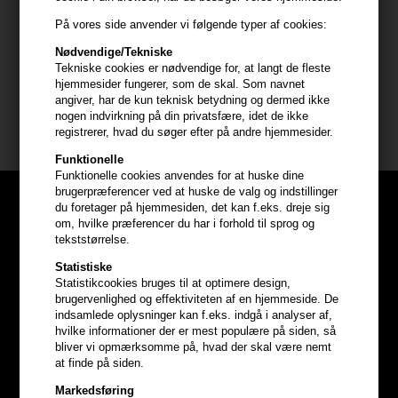
Ingredienser
På vores side anvender vi følgende typer af cookies:
90% økologisk alkohol, parfume
Nødvendige/Tekniske
Tekniske cookies er nødvendige for, at langt de fleste
hjemmesider fungerer, som de skal. Som navnet
Størrelse: 100ml
angiver, har de kun teknisk betydning og dermed ikke
nogen indvirkning på din privatsfære, idet de ikke
Ærlig parfume
registrerer, hvad du søger efter på andre hjemmesider.
Funktionelle
Funktionelle cookies anvendes for at huske dine
brugerpræferencer ved at huske de valg og indstillinger
du foretager på hjemmesiden, det kan f.eks. dreje sig
om, hvilke præferencer du har i forhold til sprog og
tekststørrelse.
Statistiske
Statistikcookies bruges til at optimere design,
brugervenlighed og effektiviteten af en hjemmeside. De
indsamlede oplysninger kan f.eks. indgå i analyser af,
hvilke informationer der er mest populære på siden, så
bliver vi opmærksomme på, hvad der skal være nemt
at finde på siden.
Markedsføring