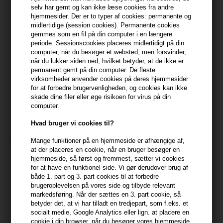
Du får
35 DKK
til dit næste køb når du køber denne vare -
Vis
selv har gemt og kan ikke læse cookies fra andre
min konto
hjemmesider. Der er to typer af cookies: permanente og
midlertidige (session cookies). Permanente cookies
gemmes som en fil på din computer i en længere
399,10 DKK FRA GRATIS FRAGT
399.1 DKK
periode. Sessionscookies placeres midlertidigt på din
computer, når du besøger et websted, men forsvinder,
når du lukker siden ned, hvilket betyder, at de ikke er
Beskrivelse
Anmeldelser
Fabrikant
permanent gemt på din computer. De fleste
virksomheder anvender cookies på deres hjemmesider
for at forbedre brugervenligheden, og cookies kan ikke
Ærlig P02 Eau de Parfum er en eksklusiv, danskproduceret
skade dine filer eller øge risikoen for virus på din
parfume der er lavet uden de 26 allergener, som ifølge EU's
computer.
kosmetikdirektiv kan fremkalde allergi.
Hvad bruger vi cookies til?
Ærlig P02 Eau de Parfum egenskaber
Mange funktioner på en hjemmeside er afhængige af,
at der placeres en cookie, når en bruger besøger en
P2 er dermatologisk testet har en ren, umiddelbar og
hjemmeside, så først og fremmest, sætter vi cookies
blomsteragtig duft. Den er blød og samtidig intens. Ærlig P2 har
for at have en funktionel side. Vi gør derudover brug af
noter af lychee og jasmin og af patchouli, vetiver og vanilje.
både 1. part og 3. part cookies til at forbedre
brugeroplevelsen på vores side og tilbyde relevant
markedsføring. Når der sættes en 3. part cookie, så
Brug Ærlig P02 EdT sådan
betyder det, at vi har tilladt en tredjepart, som f.eks. et
Spray parfumen der hvor du ønsker.
socialt medie, Google Analytics eller lign. at placere en
cookie i din browser, når du besøger vores hjemmeside.