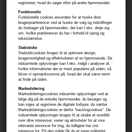
registrerer, hvad du søger efter på andre hjemmesider.
Funktionelle
Funktionelle cookies anvendes for at huske dine
brugerpræferencer ved at huske de valg og indstillinger
du foretager på hjemmesiden, det kan f.eks. dreje sig
Revlon Style Masters – styling produkter til din
om, hvilke præferencer du har i forhold til sprog og
hverdag
tekststørrelse.
Revlon Style Masters produkter er designet af frisører til
Statistiske
brug af frisører - og dig. Serien består af en komplet række
Statistikcookies bruges til at optimere design,
af styling produkter - hårvoks, hårspray, hårskum, krølle
brugervenlighed og effektiviteten af en hjemmeside. De
creme og meget mere. Revlon Style Masters serien har
indsamlede oplysninger kan f.eks. indgå i analyser af,
været på det danske frisør marked i flere år og er netop
hvilke informationer der er mest populære på siden, så
kommet i ny emballage. Hos Hair247.dk skifter vi løbende til
bliver vi opmærksomme på, hvad der skal være nemt
de ny produkter.
at finde på siden.
Slip fantasien løs med Revlon Style Masters
Markedsføring
Markedsføringscookies indsamler oplysninger ved at
Vælger du at købe Revlon Style Masters produkter til dit hår,
følge dig på de enkelte hjemmesider, du besøger og
kan du desuden være helt sikker på, at du udelukkende får
kan siges at registrere de digitale fodspor, du sætter.
produkter af allerhøjeste kvalitet. Produkterne er nemlig
Markedsføringscookies er derfor ”trackingcookies”. De
designet af frisører til brug af frisører. Produkterne har
indsamlede oplysninger bruges til at skabe et overblik
desuden været på det danske frisør marked i mange år,
over dine interesser, vaner og aktiviteter for at vise
men de er nu kommet i en ny emballage. Du har således
relevante annoncer for ting, du tidligere har vist
mulighed for at få en Revlon Style Masters shampoo,
interesse for. På den måde får du et mere målrettet