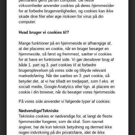
Fanaticurls 150ml
Orbital 150ml
permanent gemt på din computer. De fleste
virksomheder anvender cookies på deres hjemmesider
98,00
DKK
98,00
DKK
for at forbedre brugervenligheden, og cookies kan ikke
skade dine filer eller øge risikoen for virus på din
computer.
Hvad bruger vi cookies til?
Mange funktioner på en hjemmeside er afhængige af,
at der placeres en cookie, når en bruger besøger en
hjemmeside, så først og fremmest, sætter vi cookies
for at have en funktionel side. Vi gør derudover brug af
både 1. part og 3. part cookies til at forbedre
brugeroplevelsen på vores side og tilbyde relevant
markedsføring. Når der sættes en 3. part cookie, så
betyder det, at vi har tilladt en tredjepart, som f.eks. et
socialt medie, Google Analytics eller lign. at placere en
cookie i din browser, når du besøger vores hjemmeside.
På vores side anvender vi følgende typer af cookies:
Revlon Style Masters Iron
Revlon Style Masters
Guard 150ml
Glamourama Natural Hold
Nødvendige/Tekniske
Shine Spray 300ml
Tekniske cookies er nødvendige for, at langt de fleste
98,00
DKK
98,00
DKK
hjemmesider fungerer, som de skal. Som navnet
angiver, har de kun teknisk betydning og dermed ikke
nogen indvirkning på din privatsfære, idet de ikke