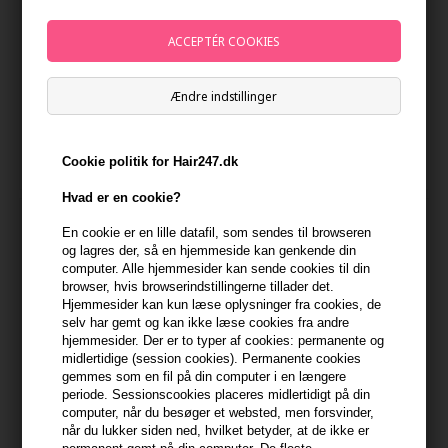
Revlon Style Masters Matt
Revlon Style Masters Reset
Clay 85g
Dry Shampoo 150ml
Ændre indstillinger
93,00
DKK
98,00
DKK
Cookie politik for Hair247.dk
Hvad er en cookie?
En cookie er en lille datafil, som sendes til browseren
og lagres der, så en hjemmeside kan genkende din
computer. Alle hjemmesider kan sende cookies til din
browser, hvis browserindstillingerne tillader det.
Hjemmesider kan kun læse oplysninger fra cookies, de
selv har gemt og kan ikke læse cookies fra andre
hjemmesider. Der er to typer af cookies: permanente og
midlertidige (session cookies). Permanente cookies
gemmes som en fil på din computer i en længere
periode. Sessionscookies placeres midlertidigt på din
computer, når du besøger et websted, men forsvinder,
Revlon Style Masters
Revlon Style Masters Curly
når du lukker siden ned, hvilket betyder, at de ikke er