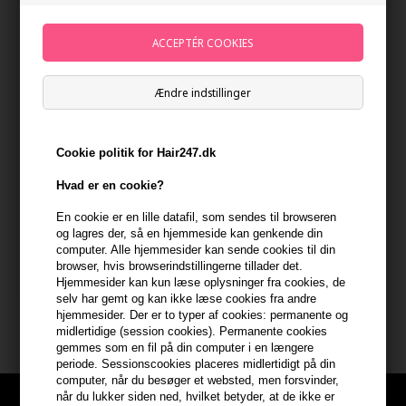
Ændre indstillinger
Cookie politik for Hair247.dk
Hvad er en cookie?
GANT Ivy Deodorant Stick 75
g
En cookie er en lille datafil, som sendes til browseren
169,00
DKK
og lagres der, så en hjemmeside kan genkende din
computer. Alle hjemmesider kan sende cookies til din
browser, hvis browserindstillingerne tillader det.
Hjemmesider kan kun læse oplysninger fra cookies, de
selv har gemt og kan ikke læse cookies fra andre
hjemmesider. Der er to typer af cookies: permanente og
midlertidige (session cookies). Permanente cookies
gemmes som en fil på din computer i en længere
periode. Sessionscookies placeres midlertidigt på din
computer, når du besøger et websted, men forsvinder,
når du lukker siden ned, hvilket betyder, at de ikke er