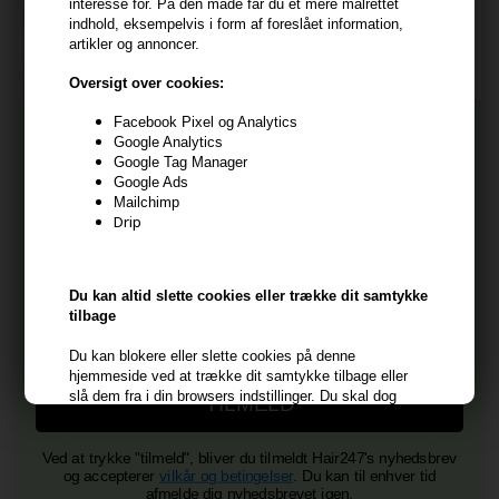
interesse for. På den måde får du et mere målrettet
Consent
Jeg accepterer vilkår og betingelser.
indhold, eksempelvis i form af foreslået information,
artikler og annoncer.
Læs mere her
Oversigt over cookies:
Husk at vi har
Facebook Pixel og Analytics
Tilmeld dig nyhedsbrevet
Gratis fragt til ved køb over 399 kr på udvalgte fragtformer
Google Analytics
Vi sender samme hverdag ved bestilling inden kl 14:45
Google Tag Manager
Google Ads
356 dages returret
Og modtag nyheder, eksklusive tilbud og rabatter
Mailchimp
direkte i din indbakke.
+9600 anmeldelser på Trustpilot , 4.9 Rating
Drip
Vi er E-mærket - Din sikkerhed
Fornavn
Du kan altid slette cookies eller trække dit samtykke
tilbage
E-mail
Du kan blokere eller slette cookies på denne
hjemmeside ved at trække dit samtykke tilbage eller
slå dem fra i din browsers indstillinger. Du skal dog
TILMELD
være opmærksom på, at hvis cookies fravælges ellers
slettes, kan der være funktioner og services, der ikke
længere er anvendelige.
Ved at trykke "tilmeld", bliver du tilmeldt Hair247's nyhedsbrev
og accepterer
vilkår og betingelser
. Du kan til enhver tid
Du har altid mulighed for at trække dit samtykke til
afmelde dig nyhedsbrevet igen.