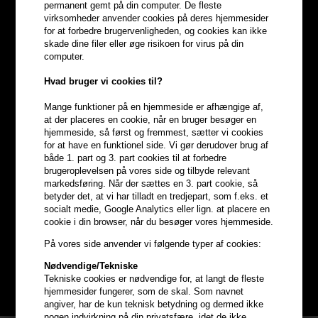
permanent gemt på din computer. De fleste
virksomheder anvender cookies på deres hjemmesider
for at forbedre brugervenligheden, og cookies kan ikke
skade dine filer eller øge risikoen for virus på din
computer.
Hvad bruger vi cookies til?
Mange funktioner på en hjemmeside er afhængige af,
at der placeres en cookie, når en bruger besøger en
hjemmeside, så først og fremmest, sætter vi cookies
for at have en funktionel side. Vi gør derudover brug af
både 1. part og 3. part cookies til at forbedre
brugeroplevelsen på vores side og tilbyde relevant
Optjen
5% bonuskroner
på
markedsføring. Når der sættes en 3. part cookie, så
betyder det, at vi har tilladt en tredjepart, som f.eks. et
hele din ordre
socialt medie, Google Analytics eller lign. at placere en
cookie i din browser, når du besøger vores hjemmeside.
På vores side anvender vi følgende typer af cookies:
Bliv helt gratis en del af vores kundeklub og optjen rabatter når du
handler
Nødvendige/Tekniske
Tekniske cookies er nødvendige for, at langt de fleste
BLIV GRATIS MEDLEM HER
hjemmesider fungerer, som de skal. Som navnet
angiver, har de kun teknisk betydning og dermed ikke
nogen indvirkning på din privatsfære, idet de ikke