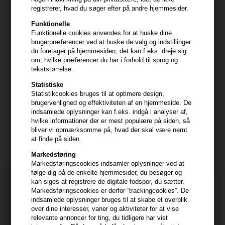
registrerer, hvad du søger efter på andre hjemmesider.
Kundeservice
Funktionelle
HAIR247
Funktionelle cookies anvendes for at huske dine
brugerpræferencer ved at huske de valg og indstillinger
Frisenborgvej 6A
du foretager på hjemmesiden, det kan f.eks. dreje sig
7800 Skive
om, hvilke præferencer du har i forhold til sprog og
tekststørrelse.
CVR: 44874253
Statistiske
kundeservice@hair247.dk
Statistikcookies bruges til at optimere design,
Tlf. 23839799 (hverdage 9-14)
brugervenlighed og effektiviteten af en hjemmeside. De
indsamlede oplysninger kan f.eks. indgå i analyser af,
hvilke informationer der er mest populære på siden, så
Modtag tilbud mm
bliver vi opmærksomme på, hvad der skal være nemt
at finde på siden.
Tilmeld dig nyhedsbrev - du kan altid afmelde det igen.
Markedsføring
Navn
Markedsføringscookies indsamler oplysninger ved at
følge dig på de enkelte hjemmesider, du besøger og
kan siges at registrere de digitale fodspor, du sætter.
E-mail
Markedsføringscookies er derfor ”trackingcookies”. De
indsamlede oplysninger bruges til at skabe et overblik
over dine interesser, vaner og aktiviteter for at vise
TILMELD
relevante annoncer for ting, du tidligere har vist