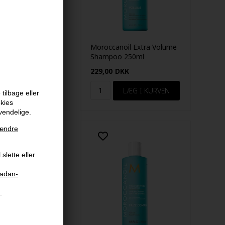
oil Moisture
Moroccanoil Extra Volume
onditioner 250ml
Shampoo 250ml
KK
229,00
DKK
tilbage eller
okies
vendelige.
ændre
slette eller
aadan-
.