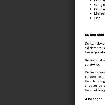
Google 
Google
Google
Mailch
Drip
Moroccanoil C
Shampoo 250
219,00
DKK
Du kan altid
Du kan bloker
slå dem fra i
fravælges ell
Du har altid m
samtykke
.
Du har også al
blokere tred
Hvordan du g
undgaar-du-c
Husk, at bruge
Ændringer