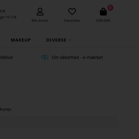
0
ice
ge 10-14)
Min konto
Favoritter
0,00 DKK
MAKEUP
DIVERSE
ldelser
Din sikkerhed - e-mærket
årpleje