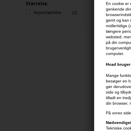
Størrelse
En cookie er 
genkende din 
Rejsestørrelse
(2)
browserindsti
gemt og kan i
midlertidige 
længere perio
websted, men 
på din comput
brugervenligh
computer.
Moroccanoil D
Treatment 45
Hvad bruger 
269,00
DKK
Mange funktio
besøger en hj
gør derudover
side og tilby
tilladt en tre
din browser,
På vores side
Nødvendige/
Tekniske cook