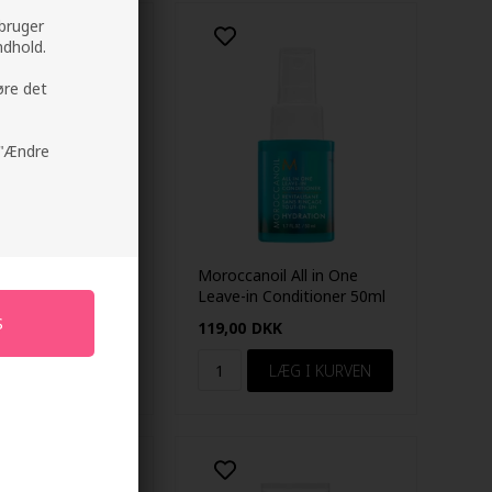
 bruger
ndhold.
øre det
å "Ændre
il All in One
Moroccanoil All in One
 Conditioner 160ml
Leave-in Conditioner 50ml
KK
119,00
DKK