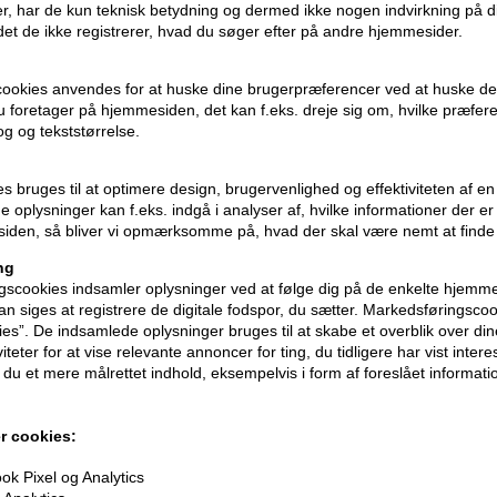
r, har de kun teknisk betydning og dermed ikke nogen indvirkning på d
idet de ikke registrerer, hvad du søger efter på andre hjemmesider.
cookies anvendes for at huske dine brugerpræferencer ved at huske de
 du foretager på hjemmesiden, det kan f.eks. dreje sig om, hvilke præfer
rog og tekststørrelse.
Blonde
Moroccanoil Clarifying
Moroccan
rple Shampoo
Shampoo 250ml
Enhanci
ies bruges til at optimere design, brugervenlighed og effektiviteten af 
ml
 oplysninger kan f.eks. indgå i analyser af, hvilke informationer der e
229,00
DKK
229,00
D
iden, så bliver vi opmærksomme på, hvad der skal være nemt at finde
ng
scookies indsamler oplysninger ved at følge dig på de enkelte hjemme
n siges at registrere de digitale fodspor, du sætter. Markedsføringscoo
ies”. De indsamlede oplysninger bruges til at skabe et overblik over din
iteter for at vise relevante annoncer for ting, du tidligere har vist intere
du et mere målrettet indhold, eksempelvis i form af foreslået informatio
r cookies:
k Pixel og Analytics