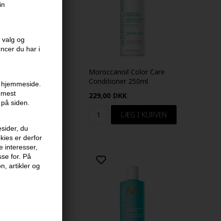
in
 valg og
encer du har i
oil Curl
Moroccanoil Color Care
ng Shampoo 250
Conditioner 250ml
en hjemmeside.
r mest
KK
229,00
DKK
 på siden.
sider, du
kies er derfor
e interesser,
sse for. På
n, artikler og