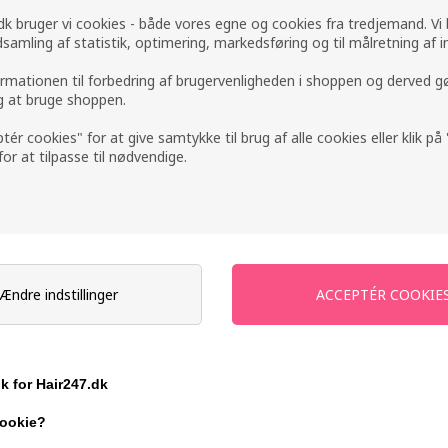
k bruger vi cookies - både vores egne og cookies fra tredjemand. Vi
ndsamling af statistik, optimering, markedsføring og til målretning af i
ormationen til forbedring af brugervenligheden i shoppen og derved g
ig at bruge shoppen.
ptér cookies" for at give samtykke til brug af alle cookies eller klik p
 for at tilpasse til nødvendige.
estorative
Moroccanoil Weightless
Moroccano
0ml
Hydrating Mask 250ml
Leave-in
Ændre indstillinger
379,00
DKK
259,00
D
ik for Hair247.dk
cookie?