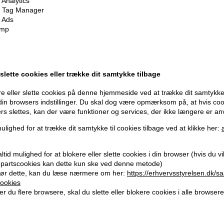
Analytics
 Tag Manager
 Ads
imp
olor Care
Moroccanoil Moisture
Moroccan
ml
Repair Shampoo 250ml
Repair C
229,00
DKK
229,00
D
 slette cookies eller trække dit samtykke tilbage
e eller slette cookies på denne hjemmeside ved at trække dit samtykke 
 din browsers indstillinger. Du skal dog være opmærksom på, at hvis co
ers slettes, kan der være funktioner og services, der ikke længere er an
ulighed for at trække dit samtykke til cookies tilbage ved at klikke her:
tid mulighed for at blokere eller slette cookies i din browser (hvis du vil 
jepartscookies kan dette kun ske ved denne metode)
ør dette, kan du læse nærmere om her:
https://erhvervsstyrelsen.dk/s
ookies
r du flere browsere, skal du slette eller blokere cookies i alle browsere