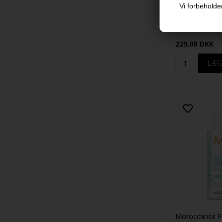
Vi forbeholder
Moroccanoil E
Conditioner 2
229,00
DKK
Moroccanoil F