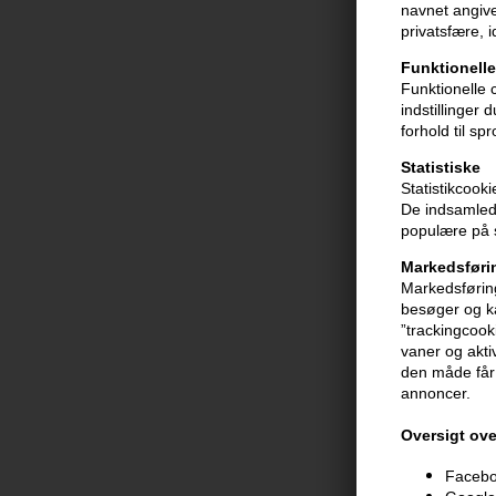
navnet angive
privatsfære, 
Funktionelle
Funktionelle 
indstillinger
forhold til sp
Moroccanoil 
Statistiske
Perfecting Pu
Statistikcook
200ml
De indsamlede
229,00
DKK
populære på s
Markedsføri
Markedsføring
besøger og ka
”trackingcook
vaner og aktiv
den måde får 
annoncer.
Oversigt ove
Faceboo