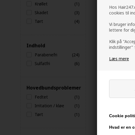
Krøllet
(1)
Hos Hair247.d
Skadet
(3)
cookies til i
Tørt
(4)
Vi bruger inf
lettere for d
Klik på "Acce
Indhold
indstillinger"
Parabenefri
(24)
Læs mere
Sulfatfri
(6)
Moroccanoil R
Hair Mask 25
Hovedbundsproblemer
379,00
DKK
Fedtet
(1)
Irritation / kløe
(1)
Tørt
(1)
Cookie polit
Hvad er en 