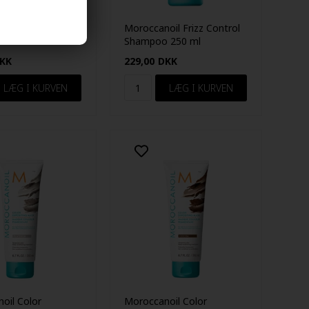
oil Hydrating
Moroccanoil Frizz Control
ner 250ml
Shampoo 250 ml
KK
229,00
DKK
oil Color
Moroccanoil Color