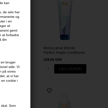
ide kan
s, de selv har
permanente og
ter i en
øger et
rmanent gemt
 at forbedre
å din
oil Mending
Moroccanoil Blonde
75 ml
Perfect Purple Conditioner
200ml
KK
229,00
DKK
 en bruger
onel side. Vi
en på vores
et, at vi har
e en cookie i
e skal. Som