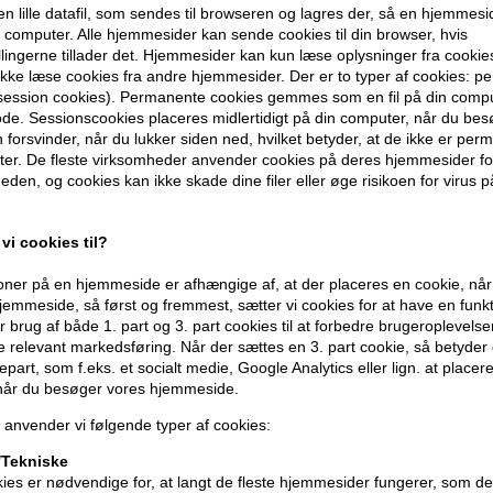
en lille datafil, som sendes til browseren og lagres der, så en hjemmes
computer. Alle hjemmesider kan sende cookies til din browser, hvis
llingerne tillader det. Hjemmesider kan kun læse oplysninger fra cookie
kke læse cookies fra andre hjemmesider. Der er to typer af cookies: 
(session cookies). Permanente cookies gemmes som en fil på din compu
de. Sessionscookies placeres midlertidigt på din computer, når du bes
forsvinder, når du lukker siden ned, hvilket betyder, at de ikke er pe
er. De fleste virksomheder anvender cookies på deres hjemmesider for
eden, og cookies kan ikke skade dine filer eller øge risikoen for virus p
Moroccan
ry Scalp
Moroccanoil Oily Scalp
Infusion 
ml
Treatment 45ml
vi cookies til?
279,00
D
269,00
DKK
ner på en hjemmeside er afhængige af, at der placeres en cookie, når
emmeside, så først og fremmest, sætter vi cookies for at have en funkti
 brug af både 1. part og 3. part cookies til at forbedre brugeroplevels
de relevant markedsføring. Når der sættes en 3. part cookie, så betyder d
djepart, som f.eks. et socialt medie, Google Analytics eller lign. at placer
 når du besøger vores hjemmeside.
 anvender vi følgende typer af cookies:
Tekniske
ies er nødvendige for, at langt de fleste hjemmesider fungerer, som d