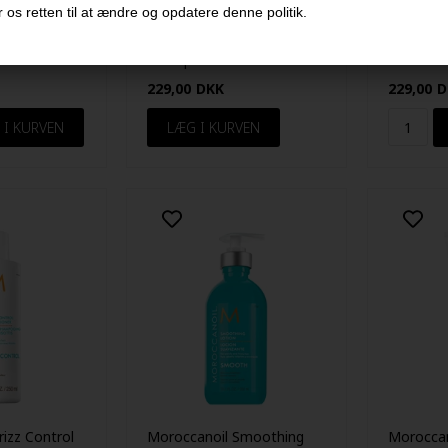
 os retten til at ændre og opdatere denne politik.
xtra Volume
Moroccanoil Hydrating
Moroccan
50ml
Shampoo 250ml
Conditio
229,00
DKK
229,00
D
rizz Control
Moroccanoil Smoothing
Moroccan