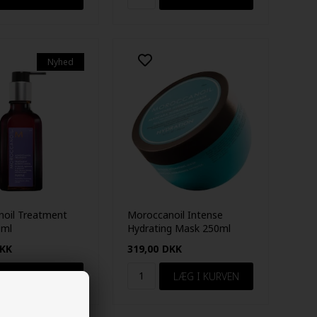
Nyhed
oil Treatment
Moroccanoil Intense
0ml
Hydrating Mask 250ml
KK
319,00
DKK