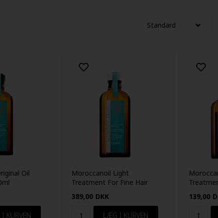
iginal Oil
Moroccanoil Light
Moroccan
0ml
Treatment For Fine Hair
Treatmen
100ml
25ml
389,00
DKK
139,00
D