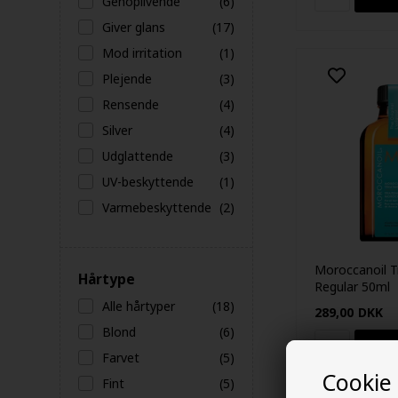
Genoplivende
(6)
Giver glans
(17)
Mod irritation
(1)
Plejende
(3)
Rensende
(4)
Silver
(4)
Udglattende
(3)
UV-beskyttende
(1)
Varmebeskyttende
(2)
Moroccanoil T
Hårtype
Regular 50ml
Alle hårtyper
(18)
289,00
DKK
Blond
(6)
Farvet
(5)
Cookie
Fint
(5)