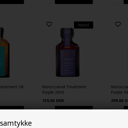
Nyhed
reatment Oil
Moroccanoil Treatment
Moroccan
Purple 25ml
Purple 5
159,00
DKK
299,00
D
 samtykke