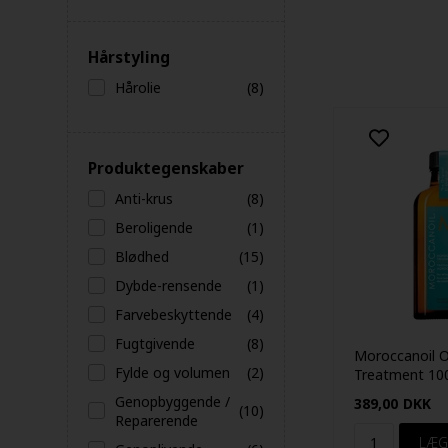
Hårstyling
Hårolie
(8)
Produktegenskaber
Anti-krus
(8)
Beroligende
(1)
Blødhed
(15)
Dybde-rensende
(1)
Farvebeskyttende
(4)
Fugtgivende
(8)
Moroccanoil Or
Fylde og volumen
(2)
Treatment 10
Genopbyggende /
389,00
DKK
(10)
Reparerende