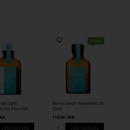
247pris
oil Light
Moroccanoil Treatment Oil
t For Fine Hair
25ml
KK
119,00
DKK