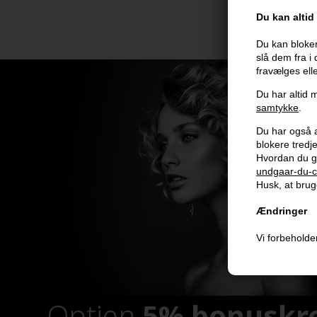
Du kan altid
Du kan bloker
slå dem fra i
fravælges ell
Du har altid m
samtykke
.
Du har også al
blokere tred
Hvordan du g
undgaar-du-c
Husk, at bruge
Ændringer
Vi forbeholder
Optjen
5% bonuskr