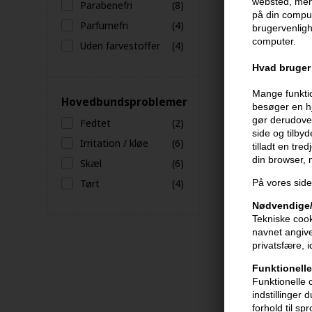
websted, men 
Parabenefri
(8)
på din comput
Parfumefri
(4)
brugervenligh
computer.
Uden farvestoffer
(4)
Hvad bruger 
Mange funktio
Hovedbundsproblemer
besøger en hj
gør derudover
Fedtet
(2)
side og tilby
Irritation / kløe
(6)
tilladt en tre
din browser,
Skæl
(6)
Tørt
(4)
På vores side
Frisørens Vita
Conditioner 6
Nødvendige/
Tekniske cook
88,00
DKK
navnet angive
privatsfære, 
Funktionelle
Funktionelle 
indstillinger
forhold til sp