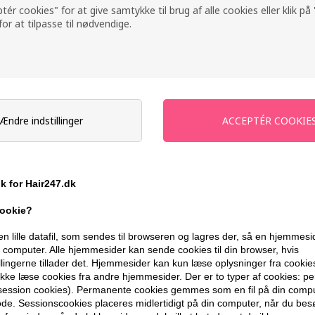
ptér cookies" for at give samtykke til brug af alle cookies eller klik p
 for at tilpasse til nødvendige.
Ændre indstillinger
ik for Hair247.dk
cookie?
l System
Frisørens Vital System
Frisørens
en lille datafil, som sendes til browseren og lagres der, så en hjemmes
VS 3) 215ml
Tonic 4 (FVS 4) 200ml
Tonic 4 (
computer. Alle hjemmesider kan sende cookies til din browser, hvis
stk
85,00
DKK
248,00
D
llingerne tillader det. Hjemmesider kan kun læse oplysninger fra cookie
kke læse cookies fra andre hjemmesider. Der er to typer af cookies: 
(session cookies). Permanente cookies gemmes som en fil på din compu
de. Sessionscookies placeres midlertidigt på din computer, når du bes