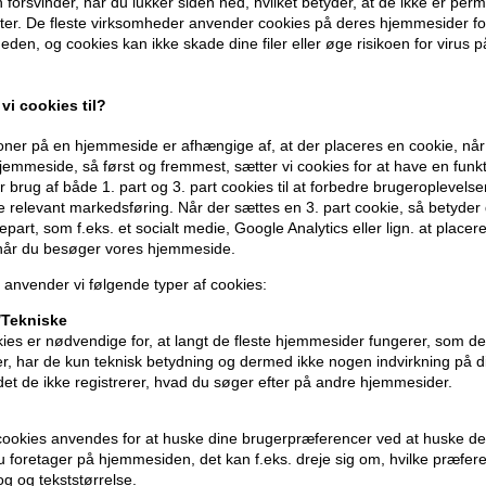
forsvinder, når du lukker siden ned, hvilket betyder, at de ikke er pe
er. De fleste virksomheder anvender cookies på deres hjemmesider for
eden, og cookies kan ikke skade dine filer eller øge risikoen for virus p
vi cookies til?
ner på en hjemmeside er afhængige af, at der placeres en cookie, når
emmeside, så først og fremmest, sætter vi cookies for at have en funkti
 brug af både 1. part og 3. part cookies til at forbedre brugeroplevels
de relevant markedsføring. Når der sættes en 3. part cookie, så betyder d
djepart, som f.eks. et socialt medie, Google Analytics eller lign. at placer
 når du besøger vores hjemmeside.
 anvender vi følgende typer af cookies:
l System
 - 215ml
Tekniske
ies er nødvendige for, at langt de fleste hjemmesider fungerer, som d
r, har de kun teknisk betydning og dermed ikke nogen indvirkning på d
idet de ikke registrerer, hvad du søger efter på andre hjemmesider.
cookies anvendes for at huske dine brugerpræferencer ved at huske de
 du foretager på hjemmesiden, det kan f.eks. dreje sig om, hvilke præfer
rog og tekststørrelse.