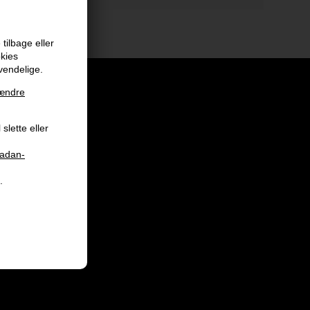
tilbage eller
okies
vendelige.
ændre
slette eller
aadan-
.