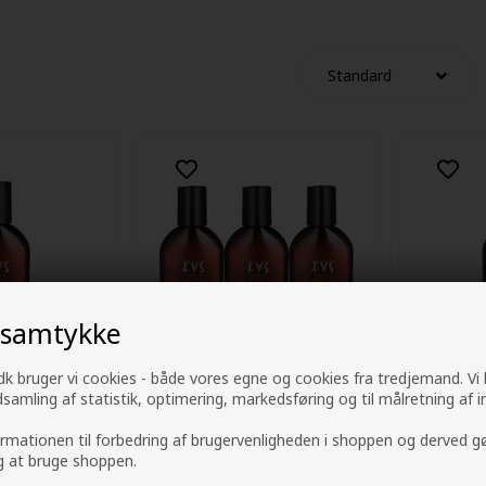
 samtykke
k bruger vi cookies - både vores egne og cookies fra tredjemand. Vi
ndsamling af statistik, optimering, markedsføring og til målretning af i
l System
Frisørens Vital System
Frisørens
S 1) - 215ml
Shampoo 1 (FVS 1) 215ml x
Shampoo 
ormationen til forbedring af brugervenligheden i shoppen og derved g
3
238,00
DKK
85,00
DK
ig at bruge shoppen.