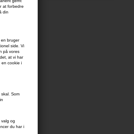
rmanent gemt
 at forbedre
å din
 en bruger
onel side. Vi
en på vores
et, at vi har
e en cookie i
e skal. Som
in
 valg og
encer du har i