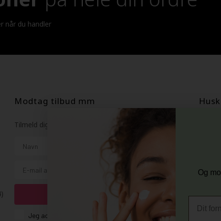
er når du handler
Modtag tilbud mm
Husk 
Tilmeld dig nyhedsbrev - du kan altid afmelde det igen.
Gra
Vi 
Navn
356
E-mail
+96
Og mod
Vi 
4)
TILMELD
Fornavn
Consent
Jeg accepterer vilkår og betingelser.