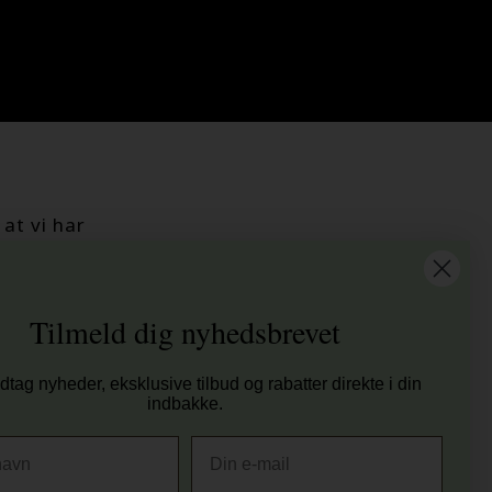
at vi har
tis fragt til ved køb over 399 kr på udvalgte fragtformer
sender samme hverdag ved bestilling inden kl 14:45
Tilmeld dig nyhedsbrevet
 dages returret
00 anmeldelser på Trustpilot , 4.9 Rating
tag nyheder, eksklusive tilbud og rabatter direkte i din
er E-mærket - Din sikkerhed
indbakke.
E-mail