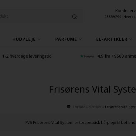
Kundeserv
23839799 (Hverda
HUDPLEJE
PARFUME
EL-ARTIKLER
1-2 hverdage leveringstid
4,9 fra +9600 anme
Frisørens Vital Syst
Forside
»
Mærker
»
Frisørens Vital Sys
FVS Frisørens Vital System er terapeutisk hårpleje til beha