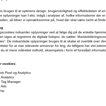
ies bruges til at optimere design, brugervenlighed og effektiviteten af 
Om FVS Frisørens Vital S
 oplysninger kan f.eks. indgå i analyser af, hvilke informationer der e
iden, så bliver vi opmærksomme på, hvad der skal være nemt at finde
har været på det danske marked i mange år. Produkterne bliver produceret 
ributør af Frisørens Vital System. FVS produkterne er effektive mod mang
ng
kløende hovedbund mm. Frisørens Vita
scookies indsamler oplysninger ved at følge dig på de enkelte hjemme
n siges at registrere de digitale fodspor, du sætter. Markedsføringscoo
FVS egenskaber
ies”. De indsamlede oplysninger bruges til at skabe et overblik over din
iteter for at vise relevante annoncer for ting, du tidligere har vist intere
terne er effektive overfor forskellige problemer i hår og hovedbund, såsom:
du et mere målrettet indhold, eksempelvis i form af foreslået informatio
i talgkirtlerne og dårlig cirkulation i hovedbunden. Kliniske forsøg har bevis
v de sværeste tilfælde af skæl- og svampeforekomster. FVS shampoo prod
virkes effektivt. Produkterne fra Frisørens Vital System er fri for parabe
r cookies:
Bestsellere fra Frisørens Vit
k Pixel og Analytics
pulære produkter i Frisørens Vital System serien er FVS 1 og FVS 2. Begg
Analytics
ovedbunden. Frisørens Vital System Shampoo 1 FVS 1 er velegnet til norma
 Tag Manager
Shampoo 2 FVS 2 er velegnet til farvet, behandlet og
 Ads
imp
Køb Frisørens Vital System her - vi leverer 