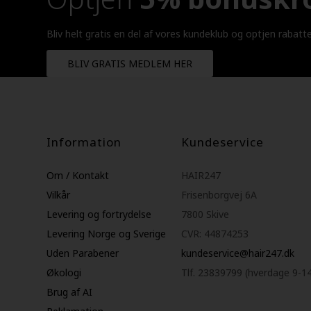
Bliv helt gratis en del af vores kundeklub og optjen rabatt
BLIV GRATIS MEDLEM HER
Information
Kundeservice
Om / Kontakt
HAIR247
Vilkår
Frisenborgvej 6A
Levering og fortrydelse
7800 Skive
Levering Norge og Sverige
CVR: 44874253
Uden Parabener
kundeservice@hair247.dk
Økologi
Tlf. 23839799 (hverdage 9-1
Brug af AI