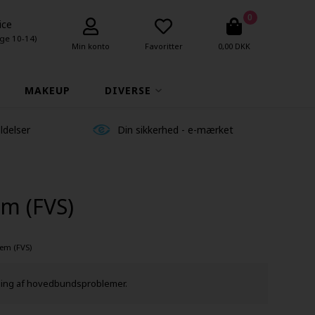
0
ice
ge 10-14)
Min konto
Favoritter
0,00 DKK
MAKEUP
DIVERSE
ldelser
Din sikkerhed - e-mærket
em (FVS)
tem (FVS)
ndling af hovedbundsproblemer.