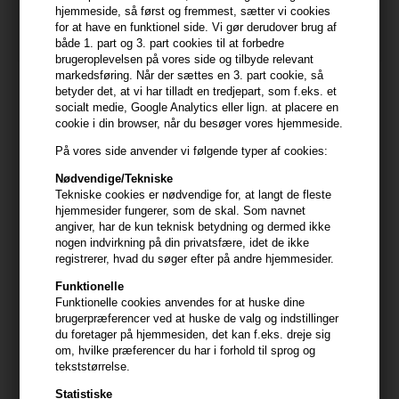
438,00
DKK
418,00
DKK
hjemmeside, så først og fremmest, sætter vi cookies
for at have en funktionel side. Vi gør derudover brug af
både 1. part og 3. part cookies til at forbedre
brugeroplevelsen på vores side og tilbyde relevant
markedsføring. Når der sættes en 3. part cookie, så
betyder det, at vi har tilladt en tredjepart, som f.eks. et
socialt medie, Google Analytics eller lign. at placere en
cookie i din browser, når du besøger vores hjemmeside.
På vores side anvender vi følgende typer af cookies:
Kérastase er et brand, der har stået i spidsen for
luksushårpleje siden dets grundlæggelse i Paris i 1964. Dets
Nødvendige/Tekniske
historie er fyldt med innovation og passion for at forvandle
Tekniske cookies er nødvendige for, at langt de fleste
hårpleje til en finere kunstart. Gennem årtier har Kérastase
hjemmesider fungerer, som de skal. Som navnet
udviklet banebrydende produkter ved at kombinere den
angiver, har de kun teknisk betydning og dermed ikke
nyeste teknologi med de fineste ingredienser for at opnå
nogen indvirkning på din privatsfære, idet de ikke
ubestridelige resultater. Mærket er kendt for sin dybe
registrerer, hvad du søger efter på andre hjemmesider.
forståelse af kvinders behov og ønsker, når det kommer til
hårpleje, hvilket har gjort det til et foretrukket valg i saloner
Funktionelle
over hele verden.
Funktionelle cookies anvendes for at huske dine
brugerpræferencer ved at huske de valg og indstillinger
Produkterne i Kérastase Première serien er ingen
du foretager på hjemmesiden, det kan f.eks. dreje sig
undtagelse. Denne linje er skabt til at tilbyde en eksklusiv
om, hvilke præferencer du har i forhold til sprog og
oplevelse, der kombinerer luksus med banebrydende
tekststørrelse.
forskning for at imødekomme de unikke behov for
forskellige hårtyper og -tilstande. Fra nærende shampooer
Statistiske