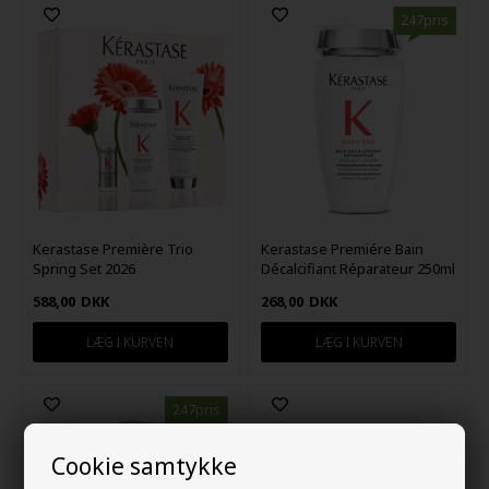
247pris
Kerastase Première Trio
Kerastase Premiére Bain
Spring Set 2026
Décalcifiant Réparateur 250ml
588,00
DKK
268,00
DKK
247pris
Cookie samtykke