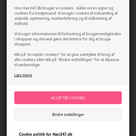
Hos Hair247.dk bruger vi cookies - både vores egne og
cookies fra tredjemand. Vi bruger cookies til indsamling af
statistik, optimering, markedsføring og til målretning af
indhold.
Vi bruger informationen til forbedring af brugervenligheden
i shoppen og derved gøre det lettere for dig at bruge
Kerastase Premiére Bain
Kerastase Premiére
shoppen.
Décalcifiant Réparateur 500ml
Concentré Décalcifiant Ultra-
Réparateur 250ml
Klik på "Acceptér cookies" for at give samtykke til brug af
378,00
DKK
448,00
DKK
alle cookies eller klik på "Ændre indstillinger" for at tilpasse
til nødvendige.
Læs mere
Ændre indstillinger
Cookie politik for Hair247.dk