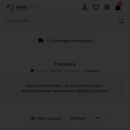
0
1-2 hverdage leveringstid
Premiére
Forside
»
Mærker
»
Kerastase
»
Premiére
Kerastase Premiére - en serie af luksuriøse
dobbeltvirkende reparerende hårpleje produkter.
Filtrer visning