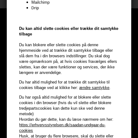
Mailchimp
Drip
Du kan altid slette cookies eller trække dit samtykke
tilbage
Du kan blokere eller slette cookies på denne
hjemmeside ved at trække dit samtykke tilbage eller
slå dem fra i din browsers indstillinger. Du skal dog
være opmærksom på, at hvis cookies fravælges ellers
slettes, kan der være funktioner og services, der ikke
længere er anvendelige.
Du har altid mulighed for at trække dit samtykke til
cookies tilbage ved at klikke her:
ændre samtykke
.
Optjen
5% bonuskroner
på
Du har også altid mulighed for at blokere eller slette
cookies i din browser (hvis du vil slette eller blokere
tredjepartscookies kan dette kun ske ved denne
hele din ordre
metode)
Hvordan du gør dette, kan du læse nærmere om her:
https://erhvervsstyrelsen.dk/saadan-undgaar-du-
Bliv helt gratis en del af vores kundeklub og optjen rabatter når du
cookies
handler
Husk, at bruger du flere browsere, skal du slette eller