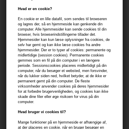
Hvad er en cookie?
Kerastase Premiére Fondant
Kerastase Premiére Huile
Fluidité Réparateur 200ml
Gloss Réparatrice 30ml
En cookie er en lille datafil, som sendes til browseren
og lagres der, så en hjemmeside kan genkende din
388,00
DKK
348,00
DKK
computer. Alle hjemmesider kan sende cookies til din
browser, hvis browserindstillingerne tillader det.
Hjemmesider kan kun læse oplysninger fra cookies, de
selv har gemt og kan ikke læse cookies fra andre
hjemmesider. Der er to typer af cookies: permanente og
midlertidige (session cookies). Permanente cookies
gemmes som en fil på din computer i en længere
periode. Sessionscookies placeres midlertidigt på din
computer, når du besøger et websted, men forsvinder,
når du lukker siden ned, hvilket betyder, at de ikke er
permanent gemt på din computer. De fleste
virksomheder anvender cookies på deres hjemmesider
for at forbedre brugervenligheden, og cookies kan ikke
skade dine filer eller øge risikoen for virus på din
computer.
Hvad bruger vi cookies til?
Kerastase Premiére Masque
Kerastase Premiére Sérum
Filler Réparateur 200ml
Filler Fondamental 90ml
Mange funktioner på en hjemmeside er afhængige af,
at der placeres en cookie, når en bruger besøger en