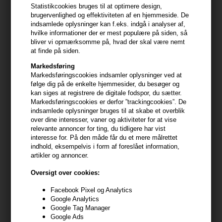
og conditioners til revolutionerende hårserummer og
Statistikcookies bruges til at optimere design,
behandlinger, er hver eneste produkt designet med omhu
brugervenlighed og effektiviteten af en hjemmeside. De
og præcision for at sikre, at brugeren opnår det smukkeste
indsamlede oplysninger kan f.eks. indgå i analyser af,
og sundeste hår.
hvilke informationer der er mest populære på siden, så
bliver vi opmærksomme på, hvad der skal være nemt
Kérastase forstår vigtigheden af personlig hårpleje og
at finde på siden.
tilbyder derfor løsninger, der er skræddersyet til
individuelle behov. Uanset om du kæmper med tørt,
Markedsføring
beskadiget hår, mangler volumen, eller ønsker at forbedre
Markedsføringscookies indsamler oplysninger ved at
din hårtekstur, kan Kérastase Première serien tilbyde
følge dig på de enkelte hjemmesider, du besøger og
produkter, der effektivt adresserer disse udfordringer.
kan siges at registrere de digitale fodspor, du sætter.
Produkterne er beriget med unikke aktive ingredienser, der
Markedsføringscookies er derfor ”trackingcookies”. De
arbejder dybt inde i hårets fibre for at reparere, beskytte og
indsamlede oplysninger bruges til at skabe et overblik
forstærke hårstråene fra rod til spids.
over dine interesser, vaner og aktiviteter for at vise
relevante annoncer for ting, du tidligere har vist
Ved at vælge Kérastase Première til din hårplejerutine,
interesse for. På den måde får du et mere målrettet
investerer du ikke kun i høj kvalitet og effektivitet, men også
indhold, eksempelvis i form af foreslået information,
i en arv af innovation og fransk elegance, der har formet
artikler og annoncer.
hårplejeindustrien. Oplev forskellen med Kérastase og
forvandle din daglige hårpleje til en luksuriøs ritual, der
Oversigt over cookies:
efterlader dit hår smukkere, sundere og fyldt med liv.
Facebook Pixel og Analytics
Google Analytics
Google Tag Manager
Google Ads