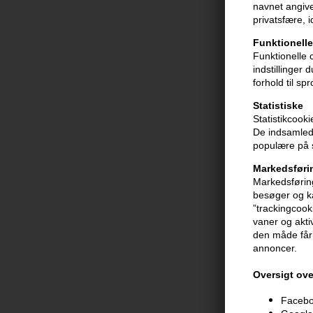
navnet angive
privatsfære, 
Color Wow Mo
150ml
Funktionelle
188,00
DKK
Funktionelle 
indstillinger
forhold til sp
Statistiske
Statistikcook
De indsamlede
populære på s
Markedsføri
Markedsføring
besøger og ka
”trackingcook
vaner og aktiv
den måde får 
annoncer.
Oversigt ove
Color Wow Dr
Faceboo
Coconut-Infu