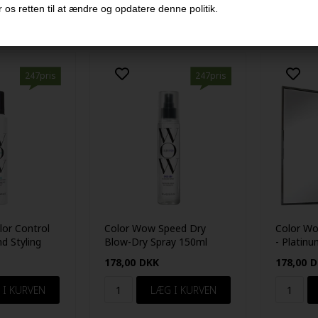
 os retten til at ændre og opdatere denne politik.
247pris
247pris
or Control
Color Wow Speed Dry
Color Wo
d Styling
Blow-Dry Spray 150ml
- Platinu
178,00
DKK
178,00
D