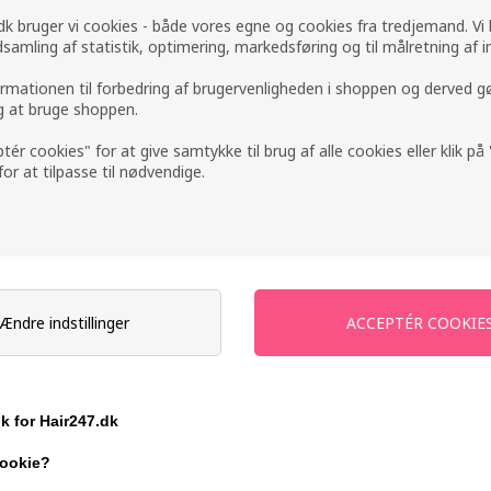
k bruger vi cookies - både vores egne og cookies fra tredjemand. Vi
ndsamling af statistik, optimering, markedsføring og til målretning af i
ormationen til forbedring af brugervenligheden i shoppen og derved g
ig at bruge shoppen.
eaming
Color Wow Insta Wow
Color Wo
ptér cookies" for at give samtykke til brug af alle cookies eller klik p
ir and
Advanced Dry Shampoo
Steroids
 for at tilpasse til nødvendige.
reatment
200ml
250ml
218,00
DKK
248,00
D
Ændre indstillinger
247pris
247pris
ik for Hair247.dk
cookie?