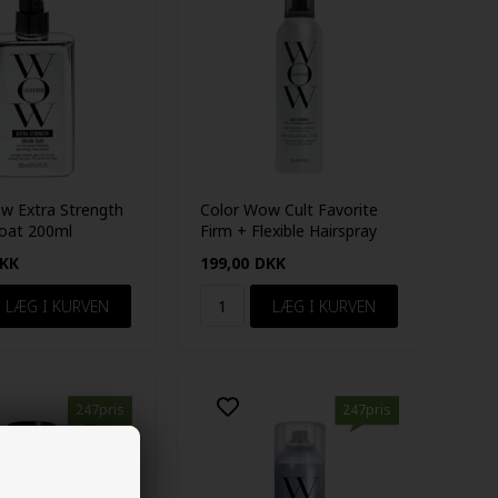
w Extra Strength
Color Wow Cult Favorite
oat 200ml
Firm + Flexible Hairspray
250ml
KK
199,00
DKK
247pris
247pris