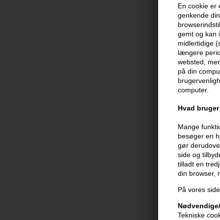
En cookie er 
genkende din 
browserindsti
gemt og kan i
Color Wow Ra
midlertidige 
Thicken + Lift
længere perio
websted, men 
198,00
DKK
på din comput
brugervenligh
computer.
Hvad bruger 
Mange funktio
besøger en hj
gør derudover
side og tilby
tilladt en tre
din browser,
På vores side
Nødvendige/
Tekniske cook