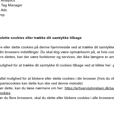
Analytics
 Tag Manager
189,00
DKK
189,00
D
 Ads
imp
 slette cookies eller trække dit samtykke tilbage
247pris
e eller slette cookies på denne hjemmeside ved at trække dit samtykke 
 din browsers indstillinger. Du skal dog være opmærksom på, at hvis co
ers slettes, kan der være funktioner og services, der ikke længere er an
ulighed for at trække dit samtykke til cookies tilbage ved at klikke her:
tid mulighed for at blokere eller slette cookies i din browser (hvis du vil 
jepartscookies kan dette kun ske ved denne metode)
ør dette, kan du læse nærmere om her:
https://erhvervsstyrelsen.dk/s
ookies
ra Large
Color Wow Pop + Lock
Color W
r du flere browsere, skal du slette eller blokere cookies i alle browsere
lumizer
High Gloss Finish 55ml
Transfor
178,00
DKK
198,00
D