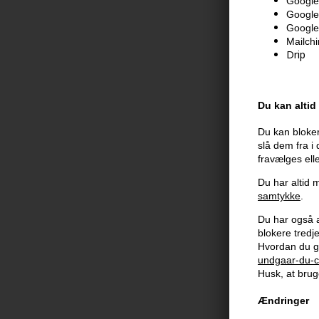
Google 
Google
189,00
DKK
Google
Mailch
Drip
Du kan altid
Du kan bloker
slå dem fra i
fravælges ell
Du har altid m
samtykke
.
Du har også al
blokere tred
Hvordan du g
undgaar-du-c
Color Wow Xt
Husk, at bruge
Bombshell Vo
195ml
178,00
DKK
Ændringer