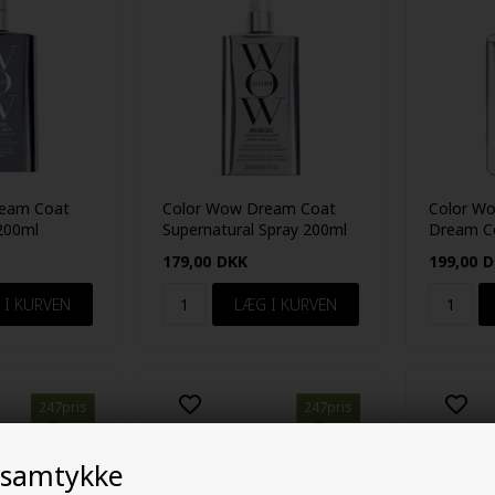
ream Coat
Color Wow Dream Coat
Color Wo
 200ml
Supernatural Spray 200ml
Dream C
179,00
DKK
199,00
D
247pris
247pris
 samtykke