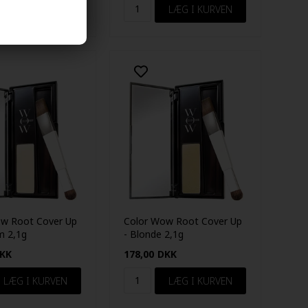
Color Wow Root Cover Up
w Root Cover Up
- Blonde 2,1g
m 2,1g
178,00
DKK
KK