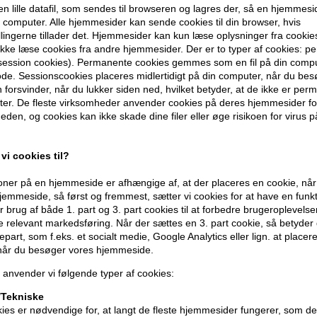
en lille datafil, som sendes til browseren og lagres der, så en hjemmes
computer. Alle hjemmesider kan sende cookies til din browser, hvis
llingerne tillader det. Hjemmesider kan kun læse oplysninger fra cookie
kke læse cookies fra andre hjemmesider. Der er to typer af cookies: 
ise the Root
Color Wow Dream Filter
Color Wo
(session cookies). Permanente cookies gemmes som en fil på din compu
 Spray 150ml
200ml
Collagen
de. Sessionscookies placeres midlertidigt på din computer, når du bes
forsvinder, når du lukker siden ned, hvilket betyder, at de ikke er pe
188,00
DKK
349,00
D
er. De fleste virksomheder anvender cookies på deres hjemmesider for
eden, og cookies kan ikke skade dine filer eller øge risikoen for virus p
vi cookies til?
ner på en hjemmeside er afhængige af, at der placeres en cookie, når
247pris
emmeside, så først og fremmest, sætter vi cookies for at have en funkti
 brug af både 1. part og 3. part cookies til at forbedre brugeroplevels
de relevant markedsføring. Når der sættes en 3. part cookie, så betyder d
djepart, som f.eks. et socialt medie, Google Analytics eller lign. at placer
 når du besøger vores hjemmeside.
 anvender vi følgende typer af cookies:
Tekniske
ies er nødvendige for, at langt de fleste hjemmesider fungerer, som d