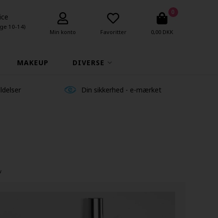
0
ice
ge 10-14)
Min konto
Favoritter
0,00 DKK
MAKEUP
DIVERSE
ldelser
Din sikkerhed - e-mærket
w