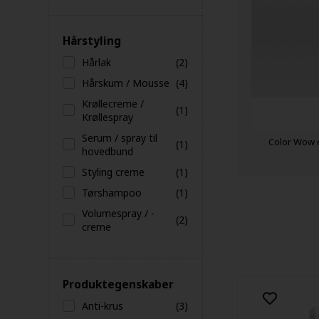
Hårstyling
Hårlak
(2)
Hårskum / Mousse
(4)
Krøllecreme /
(1)
Krøllespray
Serum / spray til
Color Wow e
(1)
hovedbund
Styling creme
(1)
Tørshampoo
(1)
Volumespray / -
(2)
creme
Produktegenskaber
Anti-krus
(3)