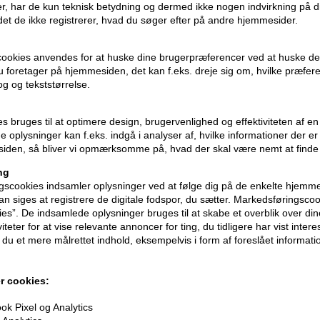
r, har de kun teknisk betydning og dermed ikke nogen indvirkning på d
idet de ikke registrerer, hvad du søger efter på andre hjemmesider.
ney Mist
Color Wow Color Security
Color Wo
Shampoo 250ml
Conditio
239,00
DKK
239,00
D
cookies anvendes for at huske dine brugerpræferencer ved at huske de
 du foretager på hjemmesiden, det kan f.eks. dreje sig om, hvilke præfer
rog og tekststørrelse.
ies bruges til at optimere design, brugervenlighed og effektiviteten af 
 oplysninger kan f.eks. indgå i analyser af, hvilke informationer der e
iden, så bliver vi opmærksomme på, hvad der skal være nemt at finde
247pris
247pris
ng
scookies indsamler oplysninger ved at følge dig på de enkelte hjemme
n siges at registrere de digitale fodspor, du sætter. Markedsføringscoo
ies”. De indsamlede oplysninger bruges til at skabe et overblik over din
iteter for at vise relevante annoncer for ting, du tidligere har vist intere
du et mere målrettet indhold, eksempelvis i form af foreslået informatio
r cookies:
eam Cocktail
Color Wow Dream Cocktail
Color Wo
k Pixel og Analytics
sed 200ml
Carb-Infused 200ml
Kale-Inf