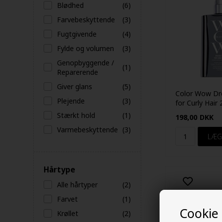
Blødhed
(6)
Farvebeskyttende
(3)
Fugtgivende
(4)
Fylde og volumen
(3)
Genopbyggende /
(1)
Reparerende
Giver glans
(5)
Color Wow D
Plejende
(3)
for Curly Hair
Stærkt hold
(1)
198,00
DKK
Varmebeskyttende
(3)
Hårtype
Alle hårtyper
(2)
Farvet
(1)
Cookie
Krøllet
(2)