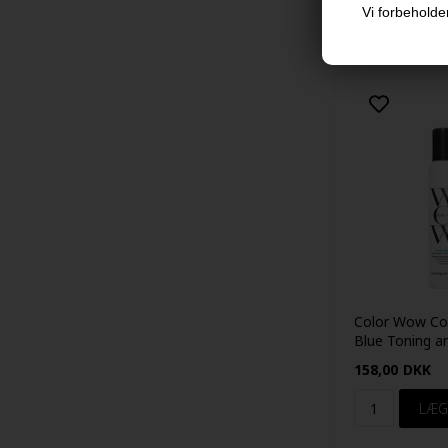
Vi forbeholder
Color Wow Col
Blue Toning an
Foam 200ml
158,00
DKK