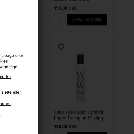
KK
159,00
DKK
tilbage eller
okies
vendelige.
ændre
slette eller
aadan-
ow One Minute
Color Wow Color Control
.
mation 120ml
Purple Toning and Styling
Foam 200ml
KK
158,00
DKK