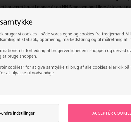
ret har været brugt i mange år og HH Simonsen har i flere år leveret glat
ellige glattejern i sortiment og fælles for flere af dem er, at kvaliteten e
de fleste af glattejernene.
 samtykke
HH Simonsen glattejern prod
k bruger vi cookies - både vores egne og cookies fra tredjemand. Vi
e kommer i flere forskellige varianter: Signature, Infinity og True Divin
ndsamling af statistik, optimering, markedsføring og til målretning af i
 i serien, men de øvrige glattejern har også luksus præg over sig. Dis
Herudover forhandler vi også glattejern i mini- og midist
ormationen til forbedring af brugervenligheden i shoppen og derved g
ig at bruge shoppen.
Køb
Hh Simonsen glattejern
billigt hos Hair247- vi 
ptér cookies" for at give samtykke til brug af alle cookies eller klik p
Se de øvrige produkter fra
HH Simonsen 
 for at tilpasse til nødvendige.
Ændre indstillinger