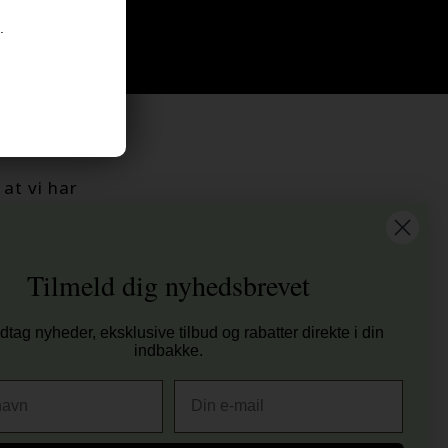
.
at vi har
tis fragt til ved køb over 399 kr på udvalgte fragtformer
sender samme hverdag ved bestilling inden kl 14:45
Tilmeld dig nyhedsbrevet
 dages returret
00 anmeldelser på Trustpilot , 4.9 Rating
tag nyheder, eksklusive tilbud og rabatter direkte i din
er E-mærket - Din sikkerhed
indbakke.
E-mail