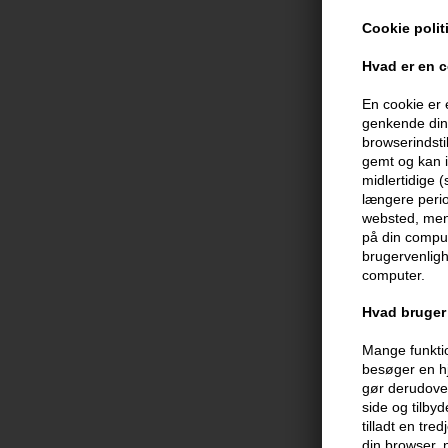
Cookie polit
Hvad er en 
En cookie er 
genkende din 
browserindsti
gemt og kan i
midlertidige 
længere perio
websted, men 
HH Simonsen T
på din comput
MK2 Glattejer
brugervenligh
748,00
DKK
computer.
Hvad bruger 
Mange funktio
besøger en hj
gør derudover
side og tilby
tilladt en tre
din browser,