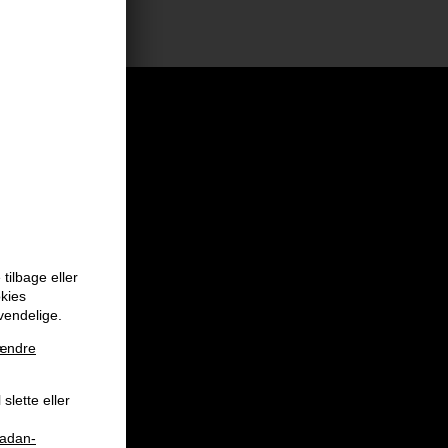
tilbage eller
okies
vendelige.
ændre
slette eller
aadan-