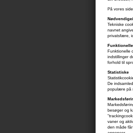
På vores side
Nødvendige/
Tekniske cook
navnet angive
privatsfære, 
Funktionelle
Funktionelle 
indstillinger
forhold til sp
HH Simonsen 
Statistiske
Styler Maxx B
Statistikcook
Brush
998,00
DKK
De indsamlede
populære på s
Markedsføri
Markedsføring
besøger og ka
”trackingcook
vaner og aktiv
den måde får 
annoncer.