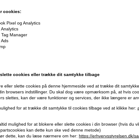
r cookies:
k Pixel og Analytics
Analytics
 Tag Manager
 Ads
imp
 slette cookies eller trække dit samtykke tilbage
e eller slette cookies på denne hjemmeside ved at trække dit samtykke 
 din browsers indstillinger. Du skal dog være opmærksom på, at hvis co
ers slettes, kan der være funktioner og services, der ikke længere er an
ulighed for at trække dit samtykke til cookies tilbage ved at klikke her:
tid mulighed for at blokere eller slette cookies i din browser (hvis du vil 
oner
på hele din ordre
jepartscookies kan dette kun ske ved denne metode)
ør dette, kan du læse nærmere om her:
https://erhvervsstyrelsen.dk/s