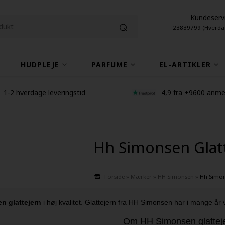
Kundeserv
23839799 (Hverda
HUDPLEJE
PARFUME
EL-ARTIKLER
1-2 hverdage leveringstid
4,9 fra +9600 anme
Hh Simonsen Glat
Forside
»
Mærker
»
HH Simonsen
»
Hh Simon
n glattejern
i høj kvalitet. Glattejern fra HH Simonsen har i mange år
Om HH Simonsen glattej