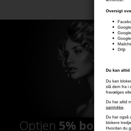
Oversigt ove
Faceboo
Google 
Google
Google
Mailch
Drip
Du kan altid
Du kan bloker
slå dem fra i
fravælges ell
Du har altid m
samtykke
.
Du har også al
Optjen
5% bonuskr
blokere tred
Hvordan du g