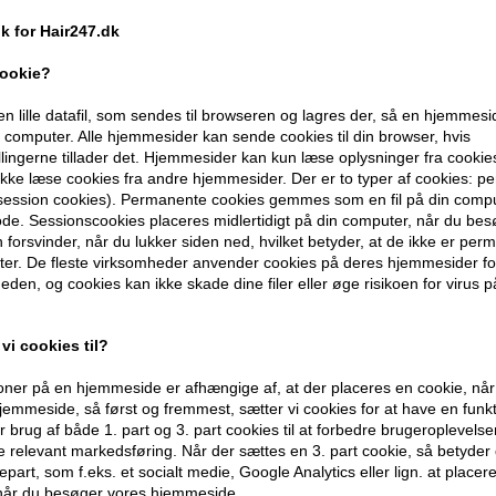
247pris
ik for Hair247.dk
cookie?
en lille datafil, som sendes til browseren og lagres der, så en hjemmes
computer. Alle hjemmesider kan sende cookies til din browser, hvis
llingerne tillader det. Hjemmesider kan kun læse oplysninger fra cookie
kke læse cookies fra andre hjemmesider. Der er to typer af cookies: 
(session cookies). Permanente cookies gemmes som en fil på din compu
de. Sessionscookies placeres midlertidigt på din computer, når du bes
forsvinder, når du lukker siden ned, hvilket betyder, at de ikke er pe
rue Divinity
HH Simonsen Nourishing
HH Simon
er. De fleste virksomheder anvender cookies på deres hjemmesider for
n
Styler
Styler B
eden, og cookies kan ikke skade dine filer eller øge risikoen for virus p
Normalpris: 1.499,00
998,00
D
1.199,00
DKK
vi cookies til?
Tilbuddet gælder: 30.07.26 -
13.08.26
ner på en hjemmeside er afhængige af, at der placeres en cookie, når
emmeside, så først og fremmest, sætter vi cookies for at have en funkti
 brug af både 1. part og 3. part cookies til at forbedre brugeroplevels
de relevant markedsføring. Når der sættes en 3. part cookie, så betyder d
djepart, som f.eks. et socialt medie, Google Analytics eller lign. at placer
 når du besøger vores hjemmeside.