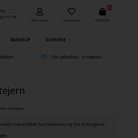
0
ice
ge 10-14)
Min konto
Favoritter
0,00 DKK
MAKEUP
DIVERSE
ldelser
Din sikkerhed - e-mærket
tejern
sen Glattejern
 vundet indpas både hos frisørerne og hos forbrugerne.
ern