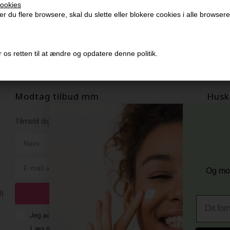
ookies
r du flere browsere, skal du slette eller blokere cookies i alle browsere
er når du handler
 os retten til at ændre og opdatere denne politik.
Modtag tilbud mm
Husk 
Tilmeld dig nyhedsbrev - du kan altid afmelde det igen.
Gra
Vi 
Navn
356
E-mail
+96
Og mod
Vi 
4)
TILMELD
Fornavn
Consent
Jeg accepterer vilkår og betingelser.
Læs mere her