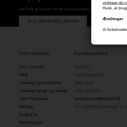
undgaar-du-c
Husk, at bruge
Bliv helt gratis en del af vores kundeklub og optjen rabatt
Ændringer
BLIV GRATIS MEDLEM HER
Vi forbeholder
Information
Kundeservice
Om / Kontakt
HAIR247
Vilkår
Frisenborgvej 6A
Levering og fortrydelse
7800 Skive
Levering Norge og Sverige
CVR: 44874253
Uden Parabener
kundeservice@hair247.dk
Økologi
Tlf. 23839799 (hverdage 9-1
Brug af AI
Reklamation