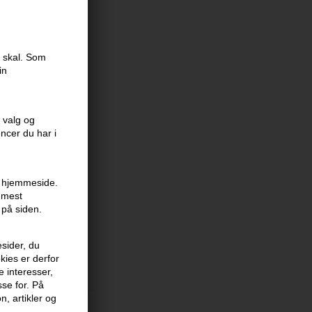
e skal. Som
in
 valg og
encer du har i
nsen Heat
on Spray 145ml
en hjemmeside.
is: 169,00
r mest
KK
 på siden.
ælder: 30.07.26 -
sider, du
kies er derfor
e interesser,
sse for. På
n, artikler og