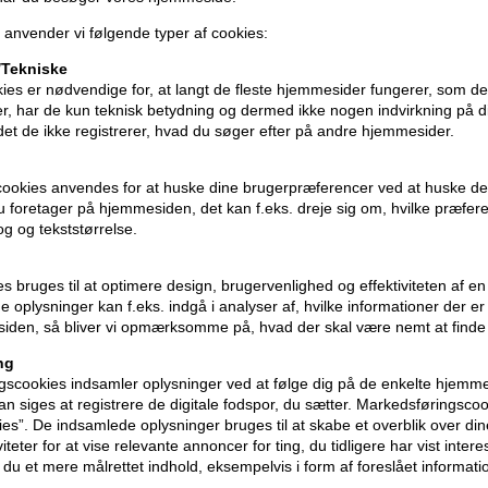
 anvender vi følgende typer af cookies:
Tekniske
ies er nødvendige for, at langt de fleste hjemmesider fungerer, som d
r, har de kun teknisk betydning og dermed ikke nogen indvirkning på d
idet de ikke registrerer, hvad du søger efter på andre hjemmesider.
cookies anvendes for at huske dine brugerpræferencer ved at huske de
 du foretager på hjemmesiden, det kan f.eks. dreje sig om, hvilke præfer
rog og tekststørrelse.
Serenity
HH Simonsen Midi Styler
HH Simo
lack m/Gloss
Maxx - Black
Protecti
ies bruges til at optimere design, brugervenlighed og effektiviteten af 
299,00
DKK
Normalpr
 oplysninger kan f.eks. indgå i analyser af, hvilke informationer der e
126,75
D
iden, så bliver vi opmærksomme på, hvad der skal være nemt at finde
Tilbuddet g
ng
13.08.26
scookies indsamler oplysninger ved at følge dig på de enkelte hjemme
n siges at registrere de digitale fodspor, du sætter. Markedsføringscoo
ies”. De indsamlede oplysninger bruges til at skabe et overblik over din
iteter for at vise relevante annoncer for ting, du tidligere har vist intere
du et mere målrettet indhold, eksempelvis i form af foreslået informatio