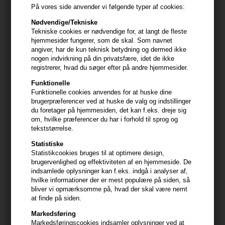
varens handelsmæssige værdi, og i visse tilfælde kan det betyde,
På vores side anvender vi følgende typer af cookies:
at du kun kan få fragtomkostningerne tilbage.
Nødvendige/Tekniske
Vi anbefaler, at du sender varen retur i den originale emballage.
Tekniske cookies er nødvendige for, at langt de fleste
Hvis den originale emballage mangler, kan det muligvis medføre
hjemmesider fungerer, som de skal. Som navnet
angiver, har de kun teknisk betydning og dermed ikke
en værdiforringelse af varen.
nogen indvirkning på din privatsfære, idet de ikke
registrerer, hvad du søger efter på andre hjemmesider.
Tilbagebetaling af købsbeløbet
Hvis du fortryder dit køb, får du dine penge tilbage. Hvis varen er
Funktionelle
værdiforringet, fratrækker vi det beløb, du hæfter for.
Funktionelle cookies anvendes for at huske dine
brugerpræferencer ved at huske de valg og indstillinger
du foretager på hjemmesiden, det kan f.eks. dreje sig
Vi refunderer alle betalinger modtaget fra dig, herunder
om, hvilke præferencer du har i forhold til sprog og
leveringsomkostninger (det gælder dog ikke ekstra
tekststørrelse.
leveringsomkostninger i de tilfælde, hvor du har valgt en anden
leveringsform, end den billigste form for standardlevering, som vi
Statistiske
tilbyder, senest 3 dage efter varen er modtaget hos os.
Statistikcookies bruges til at optimere design,
brugervenlighed og effektiviteten af en hjemmeside. De
Vi tilbagefører pengene med samme betalingsmiddel, som du
indsamlede oplysninger kan f.eks. indgå i analyser af,
hvilke informationer der er mest populære på siden, så
benyttede ved købet, medmindre vi har aftalt andet.
bliver vi opmærksomme på, hvad der skal være nemt
at finde på siden.
Vi kan tilbageholde betalingen indtil vi har modtaget varen, med
mindre du sender os dokumentation for at have returneret den.
Markedsføring
Markedsføringscookies indsamler oplysninger ved at