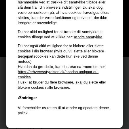
Optjen
5% bonuskroner
på
hjemmeside ved at trække dit samtykke tilbage eller
slå dem fra i din browsers indstillinger. Du skal dog
hele din ordre
være opmærksom på, at hvis cookies fravælges ellers
slettes, kan der være funktioner og services, der ikke
længere er anvendelige.
Bliv helt gratis en del af vores kundeklub og optjen rabatter når du
Du har altid mulighed for at trække dit samtykke til
handler
cookies tilbage ved at klikke her:
ændre samtykke
.
BLIV GRATIS MEDLEM HER
Du har også altid mulighed for at blokere eller slette
cookies i din browser (hvis du vil slette eller blokere
tredjepartscookies kan dette kun ske ved denne
metode)
Kundeservice
Hvordan du gør dette, kan du læse nærmere om her:
https://erhvervsstyrelsen.dk/saadan-undgaar-du-
HAIR247
cookies
Husk, at bruger du flere browsere, skal du slette eller
Frisenborgvej 6A
blokere cookies i alle browsere.
7800 Skive
Ændringer
CVR: 44874253
kundeservice@hair247.dk
Vi forbeholder os retten til at ændre og opdatere denne
politik.
Tlf. 23839799 (hverdage 9-14)