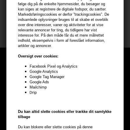
Varen sendes til:
følge dig på de enkelte hjemmesider, du besøger og
kan siges at registrere de digitale fodspor, du sætter.
Hair247
Markedsføringscookies er derfor ”trackingcookies”. De
Frisenborgvej 6A
indsamlede oplysninger bruges til at skabe et overblik
7800 Skive
over dine interesser, vaner og aktiviteter for at vise
relevante annoncer for ting, du tidligere har vist
Vi modtager kun pakker, som sendes direkte til adressen.
interesse for. På den måde får du et mere målrettet
indhold, eksempelvis i form af foreslået information,
artikler og annoncer.
Oversigt over cookies:
Facebook Pixel og Analytics
Google Analytics
Google Tag Manager
Google Ads
Mailchimp
Drip
Du kan altid slette cookies eller trække dit samtykke
tilbage
Du kan blokere eller slette cookies på denne