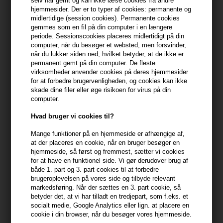
selv har gemt og kan ikke læse cookies fra andre
hæfter, hvis der opstår en skade under transporten.
hjemmesider. Der er to typer af cookies: permanente og
midlertidige (session cookies). Permanente cookies
Visse varer kan ikke returneres med normal post. Dette gælder for
gemmes som en fil på din computer i en længere
periode. Sessionscookies placeres midlertidigt på din
shampoo mm der kan gå i stykker ved brug af almindelig
computer, når du besøger et websted, men forsvinder,
postforsendelse.
når du lukker siden ned, hvilket betyder, at de ikke er
permanent gemt på din computer. De fleste
Du kan evt bruge vores returportal til returnering. Her kan du
virksomheder anvender cookies på deres hjemmesider
hente en GLS retur QR kode, som du kan vise i en GLS pakkeshop.
for at forbedre brugervenligheden, og cookies kan ikke
Så printer de en label til pakken.
skade dine filer eller øge risikoen for virus på din
computer.
FORTRYD OG FIND VORES RETURLABEL
Hvad bruger vi cookies til?
HÉR.
Mange funktioner på en hjemmeside er afhængige af,
at der placeres en cookie, når en bruger besøger en
Når varen kommer retur refunderer vi købsbeløbet fratrukket
hjemmeside, så først og fremmest, sætter vi cookies
39,00 i returporto.
for at have en funktionel side. Vi gør derudover brug af
både 1. part og 3. part cookies til at forbedre
Varens stand, når du sender den retur
brugeroplevelsen på vores side og tilbyde relevant
Hvis varen har mistet værdi, og det skyldes at du har brugt den på
markedsføring. Når der sættes en 3. part cookie, så
en anden måde, end hvad der var nødvendigt for at fastslå varens
betyder det, at vi har tilladt en tredjepart, som f.eks. et
art, egenskaber og den måde, den fungerer, kan du kun få en del
socialt medie, Google Analytics eller lign. at placere en
af købsbeløbet tilbage. Beløbet du kan få tilbage afhænger af
cookie i din browser, når du besøger vores hjemmeside.