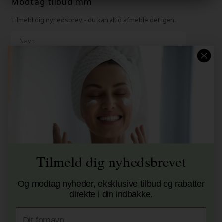
Modtag tilbud mm
Tilmeld dig nyhedsbrev - du kan altid afmelde det igen.
Navn
E-mail
TILMELD
Consent
Jeg accepterer vilkår og betingelser.
Læs mere her
Husk at vi har
Tilmeld dig nyhedsbrevet
Gratis fragt til ved køb over 399 kr på udvalgte fragtformer
Vi sender samme hverdag ved bestilling inden kl 14:45
356 dages returret
Og modtag nyheder, eksklusive tilbud og rabatter
direkte i din indbakke.
+9600 anmeldelser på Trustpilot , 4.9 Rating
Vi er E-mærket - Din sikkerhed
Fornavn