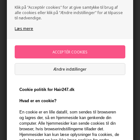
Klik på "Acceptér cookies" for at give samtykke til brug af
alle cookies eller klik på "Ændre indstillinger" for at tilpasse
- PostNord Pakkeshop : 29,00 kr
til nødvendige.
Bemærk: der kan opstå situationer, hvor fragtselskabet
Læs mere
leverer til en anden pakkeshop pga. pladsproblemer
Uafhentede pakker pakkeshop/pakkeboks
BEMÆRK
- pakker leveret til pakkeboks eller pakkeshop skal
hentes INDEN der er gået 7 dage. Hvis pakken ikke hentes sendes
den retur til os.
Ændre indstillinger
Hvis pakken sendes retur til os forbeholder vi os retten til at
opkræve den faktiske fragtomkostning for returnering. Denne
Cookie politik for Hair247.dk
omkostning ligger pt. på 39,00 DKK.
Hvad er en cookie?
FORTRYD / RETURNER DIT KØB
En cookie er en lille datafil, som sendes til browseren
og lagres der, så en hjemmeside kan genkende din
computer. Alle hjemmesider kan sende cookies til din
Hair247.dk tilbyder 365 dages returret. Dvs. at pakken skal være
browser, hvis browserindstillingerne tillader det.
retur hos os inden 365 dage efter købet.
Hjemmesider kan kun læse oplysninger fra cookies, de
Du skal selv betale for at pakken returneres, og det er dig, der