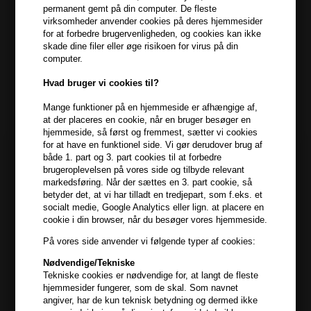
permanent gemt på din computer. De fleste
virksomheder anvender cookies på deres hjemmesider
Kevin Murphy Blonde Angel
Kevin Murphy Hydrate Me
for at forbedre brugervenligheden, og cookies kan ikke
Wash 40ml
Masque 200ml
skade dine filer eller øge risikoen for virus på din
computer.
64,00
DKK
288,00
DKK
Hvad bruger vi cookies til?
Mange funktioner på en hjemmeside er afhængige af,
at der placeres en cookie, når en bruger besøger en
hjemmeside, så først og fremmest, sætter vi cookies
for at have en funktionel side. Vi gør derudover brug af
både 1. part og 3. part cookies til at forbedre
brugeroplevelsen på vores side og tilbyde relevant
markedsføring. Når der sættes en 3. part cookie, så
betyder det, at vi har tilladt en tredjepart, som f.eks. et
socialt medie, Google Analytics eller lign. at placere en
cookie i din browser, når du besøger vores hjemmeside.
På vores side anvender vi følgende typer af cookies:
Kevin Murphy
Nødvendige/Tekniske
Mængderabat
Tekniske cookies er nødvendige for, at langt de fleste
Kevin Murphy Hydrate Me
Kevin Murphy Hydrate Me
hjemmesider fungerer, som de skal. Som navnet
Rinse 250ml
Rinse 40ml
20% rabat ved køb af 2 stk
angiver, har de kun teknisk betydning og dermed ikke