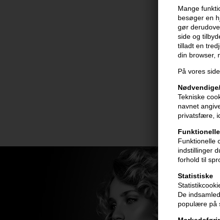
Mange funktio
besøger en hj
gør derudover
side og tilby
tilladt en tre
din browser,
På vores side
Nødvendige/
Tekniske cook
navnet angive
privatsfære, 
Funktionelle
Funktionelle 
indstillinger
forhold til sp
Statistiske
Statistikcook
De indsamlede
populære på s