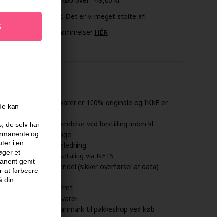
landets grænser ved køb over 149,00 kr.
turret mm. er opfyldt. Det er vi meget stolte af!
lot.dk. Læs deres bedømmelser
HÉR
.
eg garanterer
At ALLE vores varer er 100% originale og IKKE er
ide kan
kopi varer
Dag-til-dag afsendelse ved bestilling inden kl.
s, de selv har
14.45 på hverdage
permanente og
ter i en
Professionel vejledning
øger et
Sikkerhed ved betaling via NETS
rmanent gemt
krypteret nethandel (sikker overførsel af data)
 at forbedre
med SSL
å din
365 dages returret
Stort udbud af varer
Gratis fragt i Danmark til pakkeshop ved køb