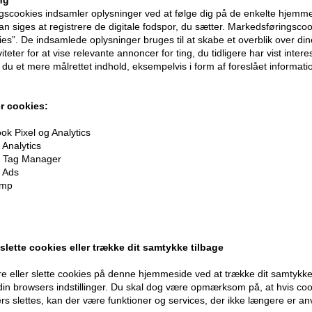
ng
scookies indsamler oplysninger ved at følge dig på de enkelte hjemme
n siges at registrere de digitale fodspor, du sætter. Markedsføringscoo
ies”. De indsamlede oplysninger bruges til at skabe et overblik over din
iteter for at vise relevante annoncer for ting, du tidligere har vist intere
du et mere målrettet indhold, eksempelvis i form af foreslået informatio
r cookies:
k Pixel og Analytics
oner
på hele din ordre
Analytics
 Tag Manager
 Ads
er når du handler
imp
 slette cookies eller trække dit samtykke tilbage
e eller slette cookies på denne hjemmeside ved at trække dit samtykke 
 din browsers indstillinger. Du skal dog være opmærksom på, at hvis co
Modtag tilbud mm
Husk 
ers slettes, kan der være funktioner og services, der ikke længere er an