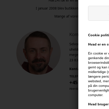
Hair247.dk er en af de eneste net-buti
I januar 2008 blev butikken e-mærke certificeret
Mange af vores kunder har været 
Kom i kontakt
Cookie polit
Selvom vi gør vores bedste
Hvad er en 
uheldig oplevelse ifm. bes
En cookie er 
meget gerne fra dig via 
genkende din 
23 83 97 99 (telefonen er
browserindsti
gemt og kan i
Kontaktoplysninger
midlertidige 
TELEFON
længere perio
+45 23 83 97 99
websted, men 
på din comput
Hverdage kl 10.00-14.00
brugervenligh
computer.
Hvad bruger 