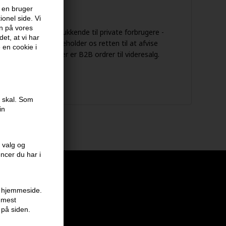
over 149 kr
 en bruger
onel side. Vi
en på vores
utikken sælger udelukkende til private forbrugere -
et, at vi har
vs. ikke B2B. Vi forbeholder os retten til at afvise
e en cookie i
rdrer, som vi vurderer er B2B ordrer til videresalg.
e skal. Som
in
 valg og
encer du har i
en hjemmeside.
r mest
 på siden.