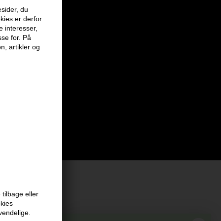
sider, du
kies er derfor
e interesser,
sse for. På
n, artikler og
tilbage eller
okies
at vi har
vendelige.