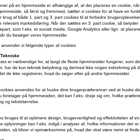
ner på en hjemmeside er afhængige af, at der placeres en cookie, når
emmeside, så først og fremmest, sætter vi cookies for at have en funkti
 brug af både 1. part og 3. part cookies til at forbedre brugeroplevels
B
de relevant markedsføring. Når der sættes en 3. part cookie, så betyder d
d
djepart, som f.eks. et socialt medie, Google Analytics eller lign. at placer
o
 når du besøger vores hjemmeside.
 anvender vi følgende typer af cookies:
Tekniske
ies er nødvendige for, at langt de fleste hjemmesider fungerer, som d
r, har de kun teknisk betydning og dermed ikke nogen indvirkning på d
idet de ikke registrerer, hvad du søger efter på andre hjemmesider.
cookies anvendes for at huske dine brugerpræferencer ved at huske de
 du foretager på hjemmesiden, det kan f.eks. dreje sig om, hvilke præfer
rog og tekststørrelse.
ies bruges til at optimere design, brugervenlighed og effektiviteten af 
 oplysninger kan f.eks. indgå i analyser af, hvilke informationer der e
iden, så bliver vi opmærksomme på, hvad der skal være nemt at finde