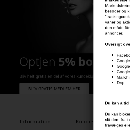
Markedsføri
Markedsføring
besøger og ka
”trackingcook
vaner og aktiv
den måde får 
annoncer.
Oversigt ove
Faceboo
Optjen
5% bonuskr
Google 
Google
Google
Bliv helt gratis en del af vores kundeklub og optjen rabatt
Mailch
Drip
BLIV GRATIS MEDLEM HER
Du kan altid
Du kan bloker
slå dem fra i
Information
Kundeservice
fravælges ell