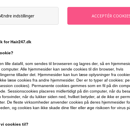
kker indenfor branchen i Danmark, der tilbyder gratis fragt indenfor 
, hvilket er din sikkerhed for, at visse krav til betalingssikkerhed, re
Ændre indstillinger
så venlige at give deres mening om HAIR247.dk til kende på Trustpi
ik for Hair247.dk
J
, så laver vi naturligvis også fejl. Har du haft en
cookie?
tilling, modtagelse, produktkvalitet ol. hører vi
en lille datafil, som sendes til browseren og lagres der, så en hjemmes
mail på kundeservice@hair247.dk eller på telefon
computer. Alle hjemmesider kan sende cookies til din browser, hvis
 åben hverdage kl. 10.00 - 14.00).
llingerne tillader det. Hjemmesider kan kun læse oplysninger fra cookie
kke læse cookies fra andre hjemmesider. Der er to typer af cookies: 
(session cookies). Permanente cookies gemmes som en fil på din compu
E-MAIL
de. Sessionscookies placeres midlertidigt på din computer, når du bes
kundeservice@hair247.dk
forsvinder, når du lukker siden ned, hvilket betyder, at de ikke er pe
er. De fleste virksomheder anvender cookies på deres hjemmesider for
Vi svarer indenfor 24 timer på hverdage
eden, og cookies kan ikke skade dine filer eller øge risikoen for virus p
vi cookies til?