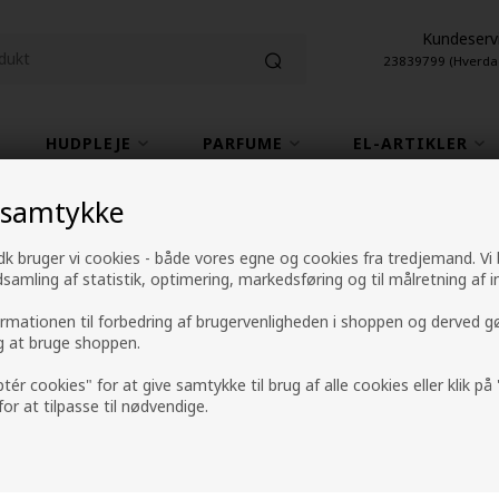
Kundeserv
23839799 (Hverda
HUDPLEJE
PARFUME
EL-ARTIKLER
 samtykke
1-2 hverdage leveringstid
4,9 fra +9600 anme
k bruger vi cookies - både vores egne og cookies fra tredjemand. Vi
ndsamling af statistik, optimering, markedsføring og til målretning af i
Velkommen til Hair247.dk
ormationen til forbedring af brugervenligheden i shoppen og derved g
ig at bruge shoppen.
ptér cookies" for at give samtykke til brug af alle cookies eller klik p
 HAIR247 betyder, at du kan handle hårprodukter "24 timer i døgnet 
 for at tilpasse til nødvendige.
nd 415.000 kunder været gennem butikken, og det er jeg meget stolt
ag både produkter til hårpleje, hudpleje, kropspleje og herudover mak