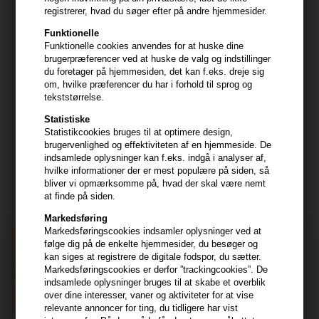
Kundeservice
registrerer, hvad du søger efter på andre hjemmesider.
HAIR247
Funktionelle
Funktionelle cookies anvendes for at huske dine
Frisenborgvej 6A
brugerpræferencer ved at huske de valg og indstillinger
7800 Skive
du foretager på hjemmesiden, det kan f.eks. dreje sig
om, hvilke præferencer du har i forhold til sprog og
CVR: 44874253
tekststørrelse.
kundeservice@hair247.dk
Statistiske
Tlf. 23839799 (hverdage 9-14)
Statistikcookies bruges til at optimere design,
brugervenlighed og effektiviteten af en hjemmeside. De
indsamlede oplysninger kan f.eks. indgå i analyser af,
Modtag tilbud mm
hvilke informationer der er mest populære på siden, så
bliver vi opmærksomme på, hvad der skal være nemt
Tilmeld dig nyhedsbrev - du kan altid afmelde det igen.
at finde på siden.
Navn
Markedsføring
Markedsføringscookies indsamler oplysninger ved at
følge dig på de enkelte hjemmesider, du besøger og
E-mail
kan siges at registrere de digitale fodspor, du sætter.
Markedsføringscookies er derfor ”trackingcookies”. De
indsamlede oplysninger bruges til at skabe et overblik
TILMELD
over dine interesser, vaner og aktiviteter for at vise
relevante annoncer for ting, du tidligere har vist
Consent