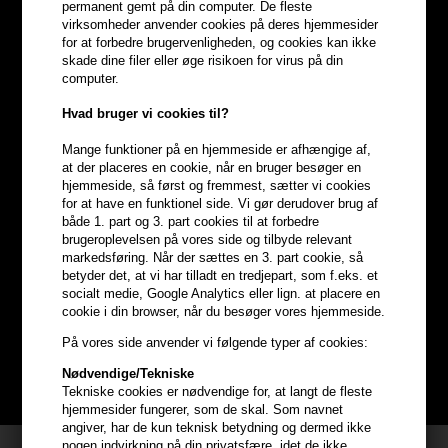
permanent gemt på din computer. De fleste
virksomheder anvender cookies på deres hjemmesider
for at forbedre brugervenligheden, og cookies kan ikke
skade dine filer eller øge risikoen for virus på din
computer.
Hvad bruger vi cookies til?
Mange funktioner på en hjemmeside er afhængige af,
at der placeres en cookie, når en bruger besøger en
hjemmeside, så først og fremmest, sætter vi cookies
for at have en funktionel side. Vi gør derudover brug af
både 1. part og 3. part cookies til at forbedre
Optjen
5% bonuskroner
på
brugeroplevelsen på vores side og tilbyde relevant
markedsføring. Når der sættes en 3. part cookie, så
hele din ordre
betyder det, at vi har tilladt en tredjepart, som f.eks. et
socialt medie, Google Analytics eller lign. at placere en
cookie i din browser, når du besøger vores hjemmeside.
Bliv helt gratis en del af vores kundeklub og optjen rabatter når du
På vores side anvender vi følgende typer af cookies:
handler
Nødvendige/Tekniske
BLIV GRATIS MEDLEM HER
Tekniske cookies er nødvendige for, at langt de fleste
hjemmesider fungerer, som de skal. Som navnet
angiver, har de kun teknisk betydning og dermed ikke
nogen indvirkning på din privatsfære, idet de ikke