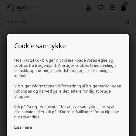
0
1-2 hverdage leveringstid
Cookie samtykke
Hos Hair247.dk bruger vi cookies - både vores egne og
cookies fra tredjemand. Vi bruger cookies til indsamling af
Cleansing Conditioner
statistik, optimering, markedsføring og til målretning af
Forside
»
Hårpleje
»
Conditioner
»
Cleansing Conditioner
indhold.
Vi bruger informationen til forbedring af brugervenligheden
i shoppen og derved gøre det lettere for dig at bruge
shoppen.
Klik på "Acceptér cookies" for at give samtykke til brug af
alle cookies eller klik på "Ændre indstillinger" for at tilpasse
til nødvendige.
Læs mere