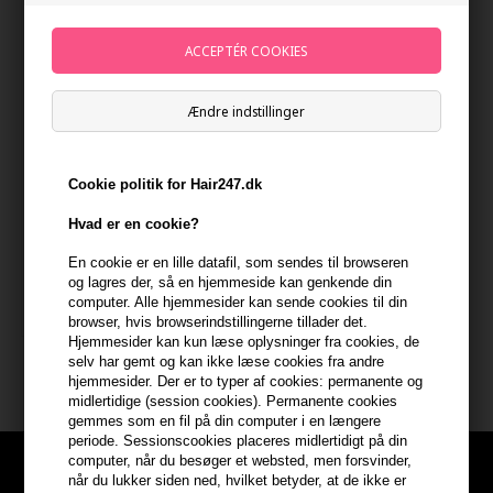
Ændre indstillinger
Cookie politik for Hair247.dk
Davines NaturalTech
Hvad er en cookie?
Rebalancing Cleansing
Treatment 250ml
475,00
DKK
En cookie er en lille datafil, som sendes til browseren
og lagres der, så en hjemmeside kan genkende din
computer. Alle hjemmesider kan sende cookies til din
browser, hvis browserindstillingerne tillader det.
Hjemmesider kan kun læse oplysninger fra cookies, de
selv har gemt og kan ikke læse cookies fra andre
hjemmesider. Der er to typer af cookies: permanente og
midlertidige (session cookies). Permanente cookies
gemmes som en fil på din computer i en længere
periode. Sessionscookies placeres midlertidigt på din
computer, når du besøger et websted, men forsvinder,
når du lukker siden ned, hvilket betyder, at de ikke er