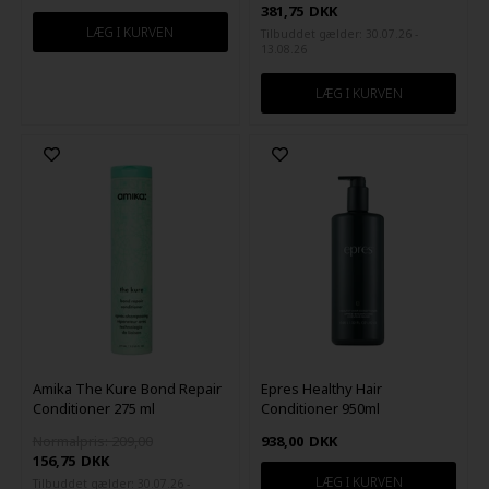
381,75
DKK
Tilbuddet gælder: 30.07.26 -
13.08.26
Amika The Kure Bond Repair
Epres Healthy Hair
Conditioner 275 ml
Conditioner 950ml
Normalpris: 209,00
938,00
DKK
156,75
DKK
Tilbuddet gælder: 30.07.26 -