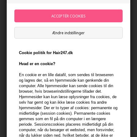
O&M Hydrate and Conquer
Paul Mitchell Instant Moisture
Ændre indstillinger
Conditioner 350ml
Conditioner 200 ml
208,00
DKK
259,00
DKK
Cookie politik for Hair247.dk
Hvad er en cookie?
En cookie er en lille datafil, som sendes til browseren
og lagres der, så en hjemmeside kan genkende din
computer. Alle hjemmesider kan sende cookies til din
browser, hvis browserindstillingerne tillader det.
Hjemmesider kan kun læse oplysninger fra cookies, de
selv har gemt og kan ikke læse cookies fra andre
hjemmesider. Der er to typer af cookies: permanente og
midlertidige (session cookies). Permanente cookies
gemmes som en fil på din computer i en længere
periode. Sessionscookies placeres midlertidigt på din
computer, når du besøger et websted, men forsvinder,
når du lukker siden ned, hvilket betyder, at de ikke er