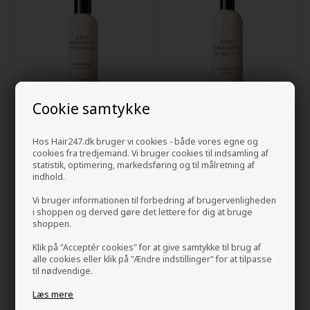
Cookie samtykke
John Masters Conditioner for
John Masters Deep
Hos Hair247.dk bruger vi cookies - både vores egne og
Dry Hair with Lavender &
Moisturizing Conditioner With
cookies fra tredjemand. Vi bruger cookies til indsamling af
Avocado 236 ml
Lavender & Avocado 473ml
statistik, optimering, markedsføring og til målretning af
238,00
DKK
408,00
DKK
indhold.
Vi bruger informationen til forbedring af brugervenligheden
i shoppen og derved gøre det lettere for dig at bruge
shoppen.
Klik på "Acceptér cookies" for at give samtykke til brug af
alle cookies eller klik på "Ændre indstillinger" for at tilpasse
til nødvendige.
Læs mere