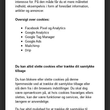
interesse for. På den måde får du et mere målrettet
indhold, eksempelvis i form af foreslået information,
artikler og annoncer.
Oversigt over cookies:
Facebook Pixel og Analytics
Google Analytics
Google Tag Manager
Google Ads
IdHAIR Elements Moisture
Four Reasons Original
Mailchimp
Conditioner 1000ml
Moisture Conditioner 300ml
Drip
599,00
DKK
109,00
DKK
Du kan altid slette cookies eller trække dit samtykke
tilbage
Du kan blokere eller slette cookies på denne
hjemmeside ved at trække dit samtykke tilbage eller
slå dem fra i din browsers indstillinger. Du skal dog
være opmærksom på, at hvis cookies fravælges ellers
slettes, kan der være funktioner og services, der ikke
længere er anvendelige.
Du har altid mulighed for at trække dit samtykke til