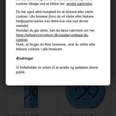
cookies tilbage ved at klikke her:
ændre samtykke
.
Du har også altid mulighed for at blokere eller slette
cookies i din browser (hvis du vil slette eller blokere
tredjepartscookies kan dette kun ske ved denne
GLYNT HYDRO Conditioner
Davines Momo Conditioner
metode)
200ml
250ml
Hvordan du gør dette, kan du læse nærmere om her:
https://erhvervsstyrelsen.dk/saadan-undgaar-du-
159,00
DKK
290,00
DKK
cookies
Husk, at bruger du flere browsere, skal du slette eller
blokere cookies i alle browsere.
Ændringer
Vi forbeholder os retten til at ændre og opdatere denne
politik.