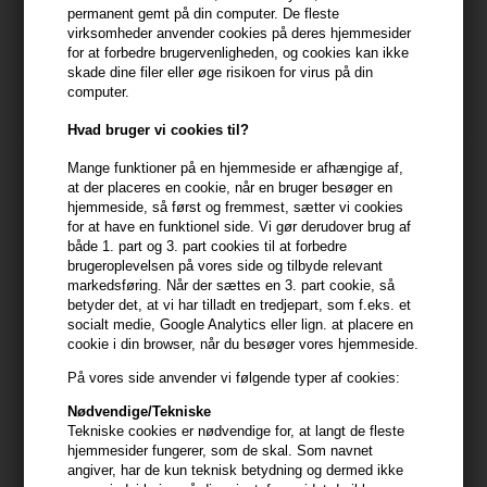
Redken All Soft Mega Curls
Philip Martins MORINGA
permanent gemt på din computer. De fleste
Conditioner 300ml
RINSE 200ml
virksomheder anvender cookies på deres hjemmesider
for at forbedre brugervenligheden, og cookies kan ikke
188,00
DKK
236,00
DKK
skade dine filer eller øge risikoen for virus på din
computer.
Hvad bruger vi cookies til?
Mange funktioner på en hjemmeside er afhængige af,
at der placeres en cookie, når en bruger besøger en
hjemmeside, så først og fremmest, sætter vi cookies
for at have en funktionel side. Vi gør derudover brug af
både 1. part og 3. part cookies til at forbedre
brugeroplevelsen på vores side og tilbyde relevant
markedsføring. Når der sættes en 3. part cookie, så
betyder det, at vi har tilladt en tredjepart, som f.eks. et
socialt medie, Google Analytics eller lign. at placere en
cookie i din browser, når du besøger vores hjemmeside.
På vores side anvender vi følgende typer af cookies:
IdHAIR Elements Moisture
IdHAIR Sensitive Xclusive
Nødvendige/Tekniske
Conditioner 250ml
Everyday Conditioner 1000ml
Tekniske cookies er nødvendige for, at langt de fleste
199,00
DKK
368,00
DKK
hjemmesider fungerer, som de skal. Som navnet
angiver, har de kun teknisk betydning og dermed ikke