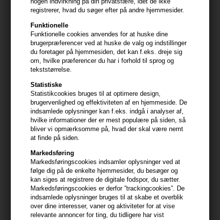
nogen indvirkning på din privatsfære, idet de ikke
registrerer, hvad du søger efter på andre hjemmesider.
Funktionelle
Funktionelle cookies anvendes for at huske dine
brugerpræferencer ved at huske de valg og indstillinger
du foretager på hjemmesiden, det kan f.eks. dreje sig
om, hvilke præferencer du har i forhold til sprog og
tekststørrelse.
Statistiske
Statistikcookies bruges til at optimere design,
brugervenlighed og effektiviteten af en hjemmeside. De
indsamlede oplysninger kan f.eks. indgå i analyser af,
hvilke informationer der er mest populære på siden, så
bliver vi opmærksomme på, hvad der skal være nemt
IdHAIR Sensitive Xclusive
Moroccanoil Scalp Balancing
at finde på siden.
Everyday Conditioner 300ml
Conditioner 250ml
Markedsføring
158,00
DKK
229,00
DKK
Markedsføringscookies indsamler oplysninger ved at
følge dig på de enkelte hjemmesider, du besøger og
kan siges at registrere de digitale fodspor, du sætter.
Markedsføringscookies er derfor ”trackingcookies”. De
indsamlede oplysninger bruges til at skabe et overblik
over dine interesser, vaner og aktiviteter for at vise
relevante annoncer for ting, du tidligere har vist