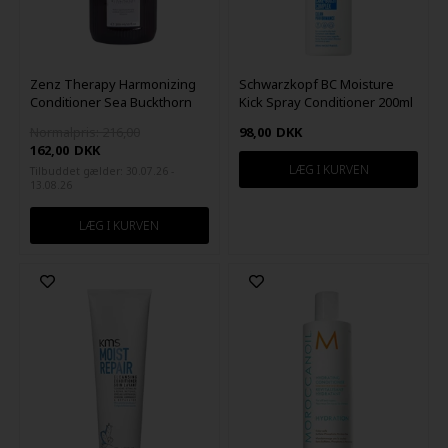
Zenz Therapy Harmonizing
Schwarzkopf BC Moisture
Conditioner Sea Buckthorn
Kick Spray Conditioner 200ml
300ml
Normalpris: 216,00
98,00
DKK
162,00
DKK
Tilbuddet gælder: 30.07.26 -
13.08.26