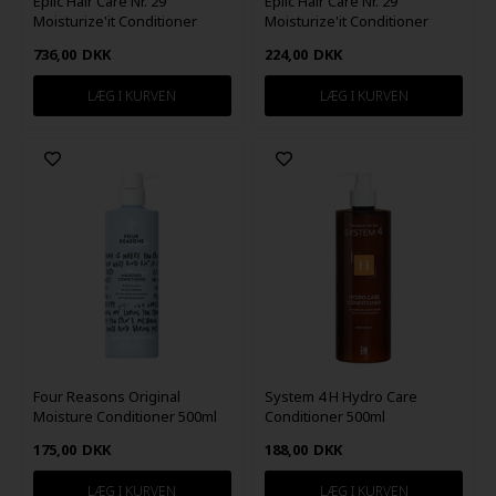
Epiic Hair Care Nr. 29
Epiic Hair Care Nr. 29
Moisturize'it Conditioner
Moisturize'it Conditioner
970ml
ECOCERT® 250ml
736,00
DKK
224,00
DKK
Four Reasons Original
System 4 H Hydro Care
Moisture Conditioner 500ml
Conditioner 500ml
175,00
DKK
188,00
DKK