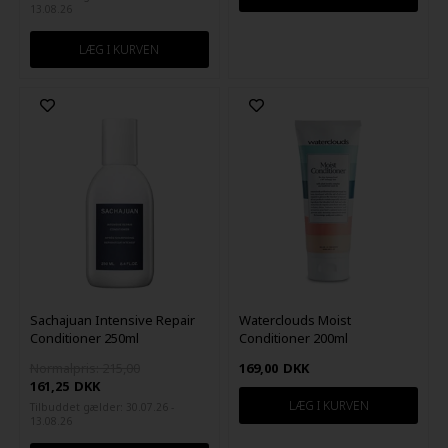
13.08.26
Sachajuan Intensive Repair
Waterclouds Moist
Conditioner 250ml
Conditioner 200ml
Normalpris: 215,00
169,00
DKK
161,25
DKK
Tilbuddet gælder: 30.07.26 -
13.08.26