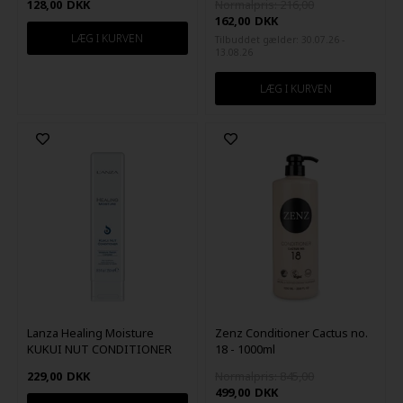
128,00
DKK
Normalpris: 216,00
162,00
DKK
Tilbuddet gælder: 30.07.26 -
13.08.26
Lanza Healing Moisture
Zenz Conditioner Cactus no.
KUKUI NUT CONDITIONER
18 - 1000ml
250ml
229,00
DKK
Normalpris: 845,00
499,00
DKK