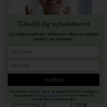
Tilmeld dig nyhedsbrevet
Og modtag nyheder, eksklusive tilbud og rabatter
Osmo Deep Moisture
Sachajuan Moisturizing
Hydrating Conditioner 1000ml
Conditioner 250ml
direkte i din indbakke.
UDSOLGT
Normalpris: 225,00
Fornavn
168,75
DKK
Tilbuddet gælder: 30.07.26 -
13.08.26
E-mail
TILMELD
Ved at trykke "tilmeld", bliver du tilmeldt Hair247's nyhedsbrev
og accepterer
vilkår og betingelser
. Du kan til enhver tid
afmelde dig nyhedsbrevet igen.