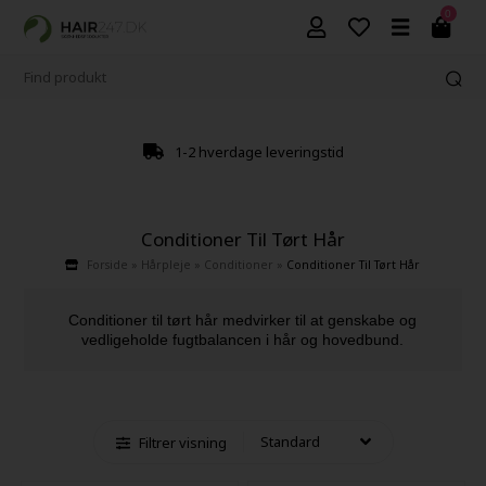
0
4,9 fra +9600 anmeldelser
Conditioner Til Tørt Hår
Forside
»
Hårpleje
»
Conditioner
»
Conditioner Til Tørt Hår
Conditioner til tørt hår medvirker til at genskabe og
vedligeholde fugtbalancen i hår og hovedbund.
Filtrer visning