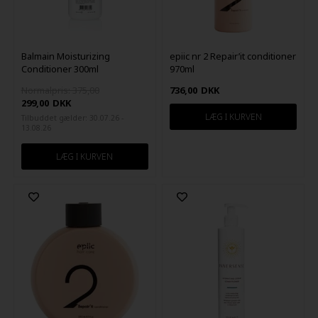
Balmain Moisturizing
epiic nr 2 Repair’it conditioner
Conditioner 300ml
970ml
Normalpris: 375,00
736,00
DKK
299,00
DKK
Tilbuddet gælder: 30.07.26 -
13.08.26