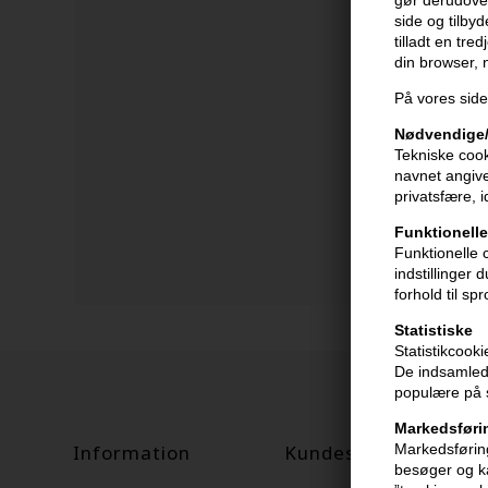
gør derudover
side og tilby
tilladt en tre
din browser,
På vores side
Nødvendige/
Tekniske cook
navnet angive
privatsfære, 
Funktionelle
Funktionelle 
indstillinger
forhold til sp
Statistiske
Statistikcook
De indsamlede
populære på s
Markedsføri
Information
Kundeservice
Markedsføring
besøger og ka