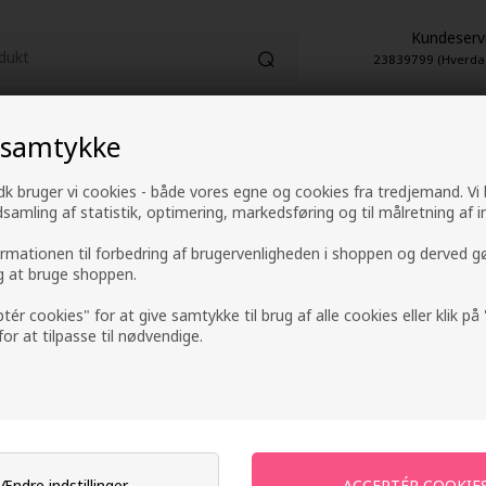
Kundeserv
23839799 (Hverda
 samtykke
HUDPLEJE
PARFUME
EL-ARTIKLER
k bruger vi cookies - både vores egne og cookies fra tredjemand. Vi
1-2 hverdage leveringstid
4,9 fra +9600 anme
ndsamling af statistik, optimering, markedsføring og til målretning af i
ormationen til forbedring af brugervenligheden i shoppen og derved g
ig at bruge shoppen.
Min konto
ptér cookies" for at give samtykke til brug af alle cookies eller klik p
 for at tilpasse til nødvendige.
Få en gratis og uforpligten
Der er mange gode grunde til at få en gratis konto h
Ændre indstillinger