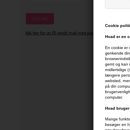
Cookie polit
klik her for at få sendt mail med password.
Hvad er en 
En cookie er 
genkende din 
browserindsti
gemt og kan i
midlertidige 
længere perio
websted, men 
på din comput
brugervenligh
computer.
Hvad bruger 
Mange funktio
besøger en hj