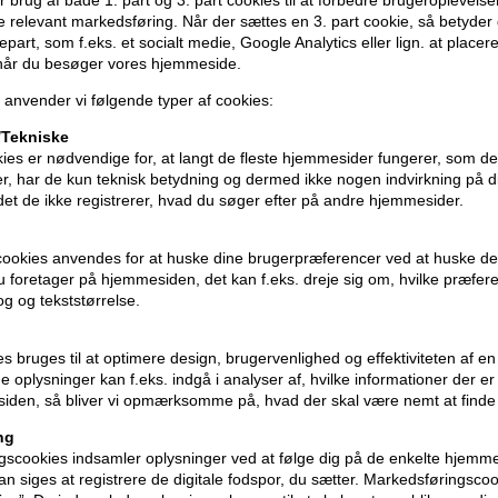
 brug af både 1. part og 3. part cookies til at forbedre brugeroplevels
de relevant markedsføring. Når der sættes en 3. part cookie, så betyder d
djepart, som f.eks. et socialt medie, Google Analytics eller lign. at placer
 når du besøger vores hjemmeside.
 anvender vi følgende typer af cookies:
Jeg accepterer
betingelserne
Tekniske
ies er nødvendige for, at langt de fleste hjemmesider fungerer, som d
r, har de kun teknisk betydning og dermed ikke nogen indvirkning på d
TILMELD
idet de ikke registrerer, hvad du søger efter på andre hjemmesider.
cookies anvendes for at huske dine brugerpræferencer ved at huske de
Læs mere om hvordan rabatten bruges, gyldigh
 du foretager på hjemmesiden, det kan f.eks. dreje sig om, hvilke præfer
rog og tekststørrelse.
ies bruges til at optimere design, brugervenlighed og effektiviteten af 
 oplysninger kan f.eks. indgå i analyser af, hvilke informationer der e
iden, så bliver vi opmærksomme på, hvad der skal være nemt at finde
ng
Modtag tilbud mm
Husk 
scookies indsamler oplysninger ved at følge dig på de enkelte hjemme
n siges at registrere de digitale fodspor, du sætter. Markedsføringscoo