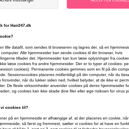
du skal bruge igen og igen.
Det giver derfor god mening at du optjener bonus
bliver endnu billigere end det er i forvejen.
Optjen 5% loyalitetsrabat på dit køb
ik for Hair247.dk
Rabatten kan bruges til fremtidige køb
Se ordre-historik
cookie?
Bemærk - opsparet bonus slettes efter 365 dage o
en lille datafil, som sendes til browseren og lagres der, så en hjemmes
computer. Alle hjemmesider kan sende cookies til din browser, hvis
llingerne tillader det. Hjemmesider kan kun læse oplysninger fra cookie
kke læse cookies fra andre hjemmesider. Der er to typer af cookies: 
(session cookies). Permanente cookies gemmes som en fil på din compu
de. Sessionscookies placeres midlertidigt på din computer, når du bes
forsvinder, når du lukker siden ned, hvilket betyder, at de ikke er pe
er. De fleste virksomheder anvender cookies på deres hjemmesider for
eden, og cookies kan ikke skade dine filer eller øge risikoen for virus p
vi cookies til?
ner på en hjemmeside er afhængige af, at der placeres en cookie, når
emmeside, så først og fremmest, sætter vi cookies for at have en funkti