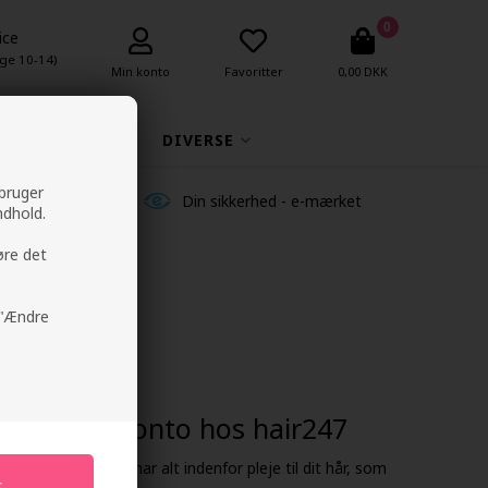
0
ice
ge 10-14)
Min konto
Favoritter
0,00 DKK
MAKEUP
DIVERSE
 bruger
ldelser
Din sikkerhed - e-mærket
ndhold.
øre det
å "Ændre
de fordels-konto hos hair247
os hair247.dk. Vi har alt indenfor pleje til dit hår, som