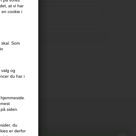
en på vores
et, at vi har
e en cookie i
e skal. Som
in
 valg og
ed mm
HÉR.
encer du har i
en hjemmeside.
r mest
 på siden.
at vi har
sider, du
kies er derfor