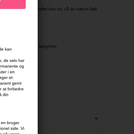
ser hver gang du handler hos os, så dit næste køb
g kan herefter ikke benyttes.
ide kan
s, de selv har
permanente og
ter i en
øger et
rmanent gemt
 at forbedre
å din
 en bruger
onel side. Vi