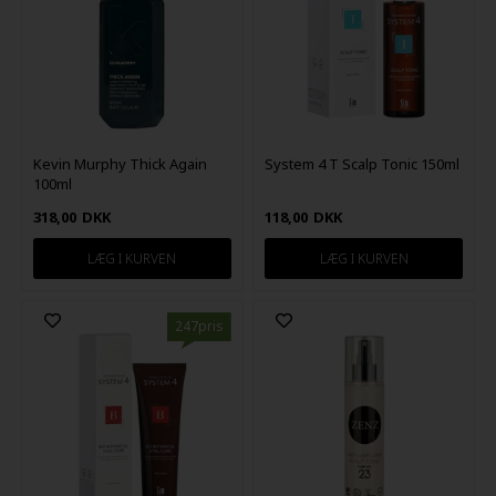
Kevin Murphy Thick Again
System 4 T Scalp Tonic 150ml
100ml
318,00
DKK
118,00
DKK
247pris