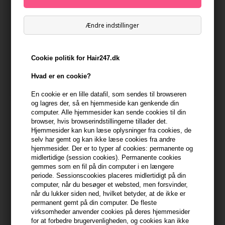
Ændre indstillinger
Toppik Hair Building Fibers
IdHAIR Solutions 7.3 - Tonic
Gray 12g
Treatment 200 ml
Cookie politik for Hair247.dk
148,00
DKK
148,00
DKK
Hvad er en cookie?
En cookie er en lille datafil, som sendes til browseren
og lagres der, så en hjemmeside kan genkende din
computer. Alle hjemmesider kan sende cookies til din
browser, hvis browserindstillingerne tillader det.
Hjemmesider kan kun læse oplysninger fra cookies, de
selv har gemt og kan ikke læse cookies fra andre
hjemmesider. Der er to typer af cookies: permanente og
midlertidige (session cookies). Permanente cookies
gemmes som en fil på din computer i en længere
periode. Sessionscookies placeres midlertidigt på din
computer, når du besøger et websted, men forsvinder,
når du lukker siden ned, hvilket betyder, at de ikke er
permanent gemt på din computer. De fleste
virksomheder anvender cookies på deres hjemmesider
Toppik Hair Building Fibers
Toppik Hair Building Fibers
for at forbedre brugervenligheden, og cookies kan ikke