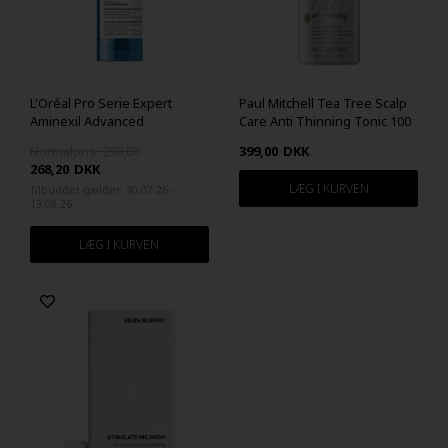
L'Oréal Pro Serie Expert
Paul Mitchell Tea Tree Scalp
Aminexil Advanced
Care Anti Thinning Tonic 100
Strenthening Anti-Hair Loss
ml
Normalpris: 298,00
399,00
DKK
Activator 90ml
268,20
DKK
Tilbuddet gælder: 30.07.26 -
13.08.26