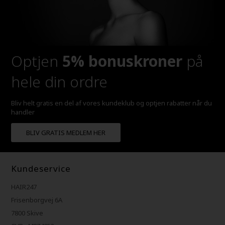
Optjen
5% bonuskroner
på
hele din ordre
Bliv helt gratis en del af vores kundeklub og optjen rabatter når du
handler
BLIV GRATIS MEDLEM HER
Kundeservice
HAIR247
Frisenborgvej 6A
7800 Skive