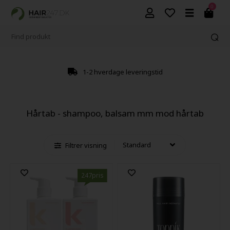
0
1-2 hverdage leveringstid
Hårtab - shampoo, balsam mm mod hårtab
Filtrer visning
247pris