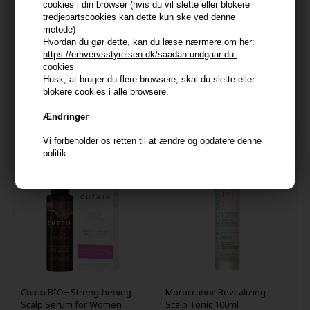
cookies i din browser (hvis du vil slette eller blokere
tredjepartscookies kan dette kun ske ved denne
metode)
Hvordan du gør dette, kan du læse nærmere om her:
Wella SP Balance Scalp
Cutrin BIO+ Strengthening
https://erhvervsstyrelsen.dk/saadan-undgaar-du-
Energy Serum 100ml
Conditioner for Women
cookies
200ml
188,00
DKK
148,00
DKK
Husk, at bruger du flere browsere, skal du slette eller
blokere cookies i alle browsere.
Ændringer
Vi forbeholder os retten til at ændre og opdatere denne
politik.
Cutrin BIO+ Strengthening
Moroccanoil Revitalizing
Scalp Serum for Women
Scalp Tonic 100ml