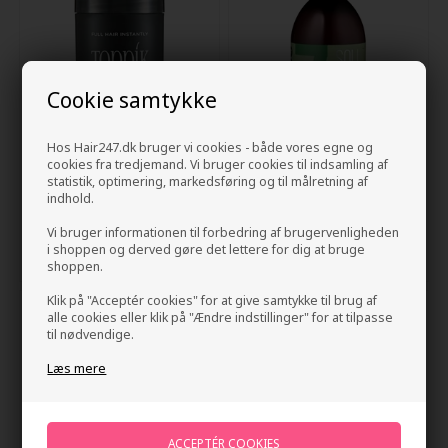
Cookie samtykke
Hos Hair247.dk bruger vi cookies - både vores egne og
cookies fra tredjemand. Vi bruger cookies til indsamling af
Toppik Hair Building Fibers
IdHAIR Solutions 7.2
statistik, optimering, markedsføring og til målretning af
Light Blonde 12g
Conditioner Premature
indhold.
Hairloss 300ml
178,00
DKK
128,00
DKK
Vi bruger informationen til forbedring af brugervenligheden
i shoppen og derved gøre det lettere for dig at bruge
shoppen.
Klik på "Acceptér cookies" for at give samtykke til brug af
alle cookies eller klik på "Ændre indstillinger" for at tilpasse
til nødvendige.
Læs mere