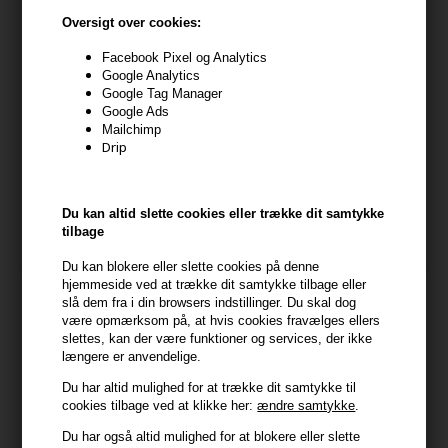
Oversigt over cookies:
Facebook Pixel og Analytics
Google Analytics
Google Tag Manager
Google Ads
Mailchimp
Drip
Nioxin System 2 Scalp
Toppik FiberHold Spray 118ml
Therapy Revitalising
Conditioner 300 ml
98,00
DKK
98,00
DKK
Du kan altid slette cookies eller trække dit samtykke
tilbage
Du kan blokere eller slette cookies på denne
hjemmeside ved at trække dit samtykke tilbage eller
slå dem fra i din browsers indstillinger. Du skal dog
være opmærksom på, at hvis cookies fravælges ellers
slettes, kan der være funktioner og services, der ikke
længere er anvendelige.
Du har altid mulighed for at trække dit samtykke til
cookies tilbage ved at klikke her:
ændre samtykke
.
Du har også altid mulighed for at blokere eller slette