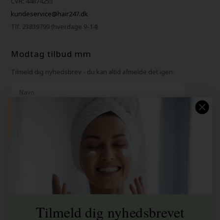
CVR: 44874253
kundeservice@hair247.dk
Tlf. 23839799 (hverdage 9-14)
Modtag tilbud mm
Tilmeld dig nyhedsbrev - du kan altid afmelde det igen.
Navn
E-mail
TILMELD
Consent
Jeg accepterer vilkår og betingelser.
Læs mere her
Husk at vi har
Tilmeld dig nyhedsbrevet
Gratis fragt til ved køb over 399 kr på udvalgte fragtformer
Vi sender samme hverdag ved bestilling inden kl 14:45