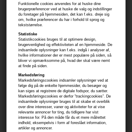
Funktionelle cookies anvendes for at huske dine
brugerpræferencer ved at huske de valg og indstillinger
Nyhed
du foretager på hjemmesiden, det kan f.eks. dreje sig
om, hvilke præferencer du har i forhold til sprog og
tekststørrelse.
Statistiske
Statistikcookies bruges til at optimere design,
brugervenlighed og effektiviteten af en hjemmeside. De
indsamlede oplysninger kan f.eks. indgå i analyser af,
hvilke informationer der er mest populære på siden, så
bliver vi opmærksomme på, hvad der skal være nemt
at finde på siden.
Cutrin BIO+ Energy Boost
Cutrin BIO+ Strengthening
Markedsføring
Shampoo for Men 250ml
Shampoo for Women 250ml
Markedsføringscookies indsamler oplysninger ved at
følge dig på de enkelte hjemmesider, du besøger og
148,00
DKK
148,00
DKK
kan siges at registrere de digitale fodspor, du sætter.
Markedsføringscookies er derfor ”trackingcookies”. De
indsamlede oplysninger bruges til at skabe et overblik
over dine interesser, vaner og aktiviteter for at vise
relevante annoncer for ting, du tidligere har vist
interesse for. På den måde får du et mere målrettet
indhold, eksempelvis i form af foreslået information,
artikler og annoncer.