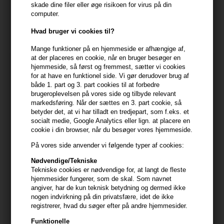
Auburn 12g
White 12g
skade dine filer eller øge risikoen for virus på din
computer.
188,00
DKK
178,00
DKK
Hvad bruger vi cookies til?
Mange funktioner på en hjemmeside er afhængige af,
at der placeres en cookie, når en bruger besøger en
hjemmeside, så først og fremmest, sætter vi cookies
for at have en funktionel side. Vi gør derudover brug af
både 1. part og 3. part cookies til at forbedre
brugeroplevelsen på vores side og tilbyde relevant
markedsføring. Når der sættes en 3. part cookie, så
betyder det, at vi har tilladt en tredjepart, som f.eks. et
socialt medie, Google Analytics eller lign. at placere en
cookie i din browser, når du besøger vores hjemmeside.
På vores side anvender vi følgende typer af cookies:
Nødvendige/Tekniske
Toppik Hair Building Fibers
Cutrin BIO+ Energy Boost
Tekniske cookies er nødvendige for, at langt de fleste
White 27,5g
Scalp Serum for Men 100ml
hjemmesider fungerer, som de skal. Som navnet
angiver, har de kun teknisk betydning og dermed ikke
298,00
DKK
158,00
DKK
nogen indvirkning på din privatsfære, idet de ikke
registrerer, hvad du søger efter på andre hjemmesider.
Funktionelle