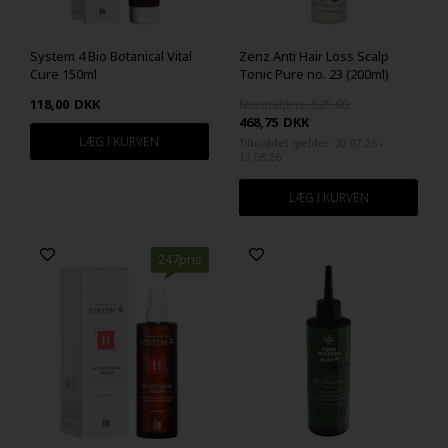
System 4 Bio Botanical Vital
Zenz Anti Hair Loss Scalp
Cure 150ml
Tonic Pure no. 23 (200ml)
118,00
DKK
Normalpris: 625,00
468,75
DKK
Tilbuddet gælder: 30.07.26 -
13.08.26
247pris