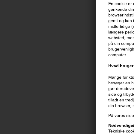
En cookie er 
genkende din 
browserindsti
gemt og kan i
midlertidige 
længere perio
websted, men 
på din comput
brugervenligh
computer.
Hvad bruger 
Mange funktio
besøger en hj
gør derudover
side og tilby
Sanotint 05 h
tilladt en tre
Gylden brun/k
din browser,
125ml
118,00
DKK
På vores side
Nødvendige/
Tekniske cook