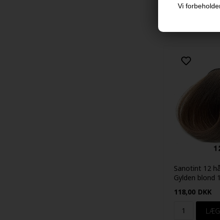
Vi forbeholder
Sanotint 12 h
Gylden blond 
118,00
DKK