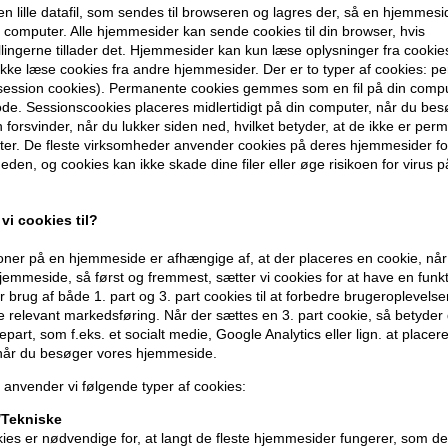
en lille datafil, som sendes til browseren og lagres der, så en hjemmes
computer. Alle hjemmesider kan sende cookies til din browser, hvis
llingerne tillader det. Hjemmesider kan kun læse oplysninger fra cookie
kke læse cookies fra andre hjemmesider. Der er to typer af cookies: 
(session cookies). Permanente cookies gemmes som en fil på din compu
de. Sessionscookies placeres midlertidigt på din computer, når du bes
forsvinder, når du lukker siden ned, hvilket betyder, at de ikke er pe
er. De fleste virksomheder anvender cookies på deres hjemmesider for
eden, og cookies kan ikke skade dine filer eller øge risikoen for virus p
vi cookies til?
ner på en hjemmeside er afhængige af, at der placeres en cookie, når
emmeside, så først og fremmest, sætter vi cookies for at have en funkti
 brug af både 1. part og 3. part cookies til at forbedre brugeroplevels
de relevant markedsføring. Når der sættes en 3. part cookie, så betyder d
årfarve
Revlon Nutri Color Filters
Sanotint
djepart, som f.eks. et socialt medie, Google Analytics eller lign. at placer
astanje
524 Coppery Pearl Brown
brun/mør
 når du besøger vores hjemmeside.
240ml
UDSOLGT
118,00
D
 anvender vi følgende typer af cookies:
Tekniske
ies er nødvendige for, at langt de fleste hjemmesider fungerer, som d