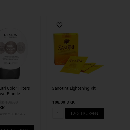
tri Color Filters
Sanotint Lightening Kit
ve Blonde -
is: 138,00
108,00
DKK
KK
ælder: 30.07.26 -