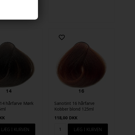
 14 hårfarve Mørk
Sanotint 16 hårfarve
5ml
Kobber blond 125ml
KK
118,00
DKK