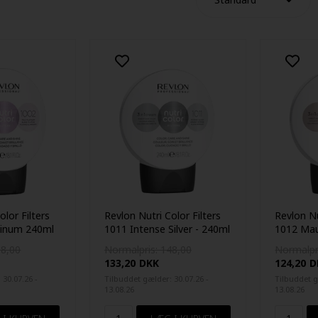
olor Filters
Revlon Nutri Color Filters
Revlon Nu
tinum 240ml
1011 Intense Silver - 240ml
1012 Mau
240ml
68,00
Normalpris: 148,00
Normalpr
133,20
DKK
124,20
D
 30.07.26 -
Tilbuddet gælder: 30.07.26 -
Tilbuddet g
13.08.26
13.08.26