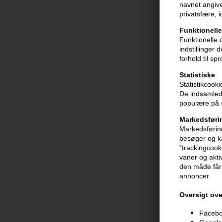
navnet angive
privatsfære, 
Funktionelle
Funktionelle 
indstillinger
forhold til sp
Statistiske
Statistikcook
De indsamlede
populære på s
Markedsføri
Markedsføring
besøger og ka
”trackingcook
vaner og aktiv
Sanotint 07 h
den måde får 
brun 125ml
annoncer.
118,00
DKK
Oversigt ove
Faceboo