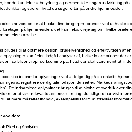
r, har de kun teknisk betydning og dermed ikke nogen indvirkning på d
idet de ikke registrerer, hvad du søger efter på andre hjemmesider.
cookies anvendes for at huske dine brugerpræferencer ved at huske de
 du foretager på hjemmesiden, det kan f.eks. dreje sig om, hvilke præfer
rog og tekststørrelse.
ies bruges til at optimere design, brugervenlighed og effektiviteten af 
 oplysninger kan f.eks. indgå i analyser af, hvilke informationer der e
iden, så bliver vi opmærksomme på, hvad der skal være nemt at finde
ng
scookies indsamler oplysninger ved at følge dig på de enkelte hjemme
n siges at registrere de digitale fodspor, du sætter. Markedsføringscoo
ies”. De indsamlede oplysninger bruges til at skabe et overblik over din
iteter for at vise relevante annoncer for ting, du tidligere har vist intere
årfarve Aske
Revlon Nutri Color Filters
Sanotint
du et mere målrettet indhold, eksempelvis i form af foreslået informatio
642 Chestnut 240ml
hårfarve 
Normalpris: 138,00
118,00
D
r cookies:
124,20
DKK
Tilbuddet gælder: 30.07.26 -
k Pixel og Analytics
13.08.26