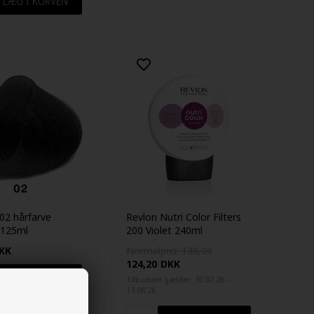
02 hårfarve
Revlon Nutri Color Filters
 125ml
200 Violet 240ml
KK
Normalpris: 138,00
124,20
DKK
Tilbuddet gælder: 30.07.26 -
13.08.26