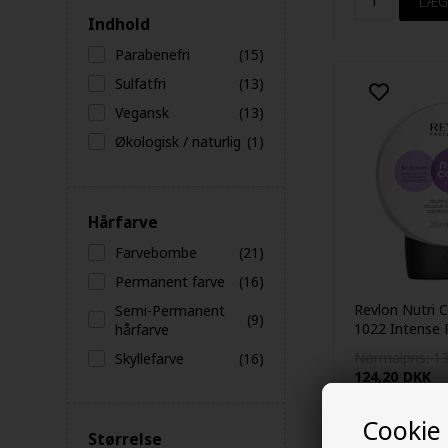
Indhold
Parabenefri
(15)
Sulfatfri
(13)
Vegansk
(13)
Økologisk / naturlig
(1)
Hårfarve
Farvebombe
(21)
Permanent farve
(16)
Revlon Nutri C
Semi-Permanent
(9)
1022 Intense 
hårfarve
240ml
Normalpris: 1
Skyllefarve
(16)
124,20
DKK
Tilbuddet gælder:
13.08.26
Cookie
Størrelse