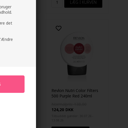
 bruger
ndhold.
øre det
å "Ændre
04 hårfarve Lys
Revlon Nutri Color Filters
ml
500 Purple Red 240ml
KK
Normalpris: 138,00
124,20
DKK
Tilbuddet gælder: 30.07.26 -
13.08.26