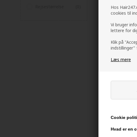
Rejsestørrelse
(0)
Hos Hair247.d
cookies til i
Vi bruger inf
lettere for d
Klik på "Acce
indstillinger"
Læs mere
Sanotint 03 h
Naturlig brun
118,00
DKK
Cookie polit
Hvad er en 