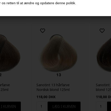
 os retten til at ændre og opdatere denne politik.
årfarve
Sanotint 13 hårfarve
Sanotint
125ml
Nordisk blond 125ml
blond 12
118,00
DKK
118,00
D