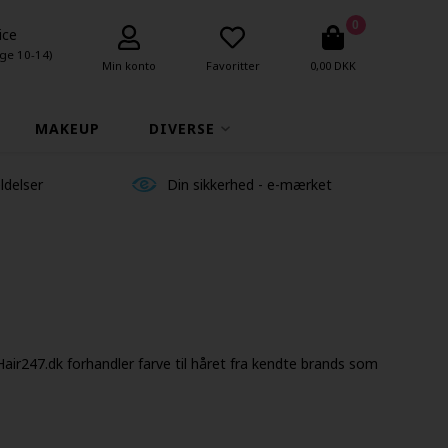
0
ice
ge 10-14)
Min konto
Favoritter
0,00 DKK
MAKEUP
DIVERSE
ldelser
Din sikkerhed - e-mærket
Hair247.dk forhandler farve til håret fra kendte brands som