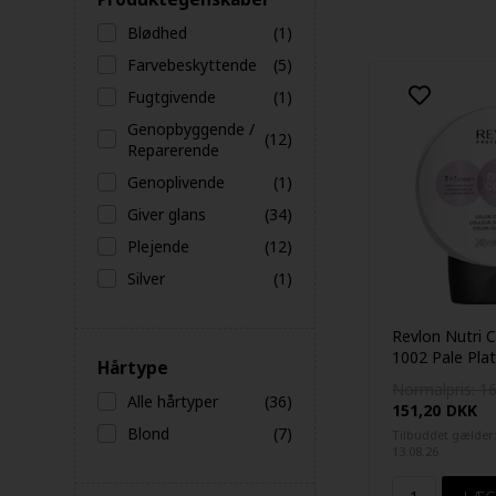
Blødhed
(1)
Farvebeskyttende
(5)
Fugtgivende
(1)
Genopbyggende /
(12)
Reparerende
Genoplivende
(1)
Giver glans
(34)
Plejende
(12)
Silver
(1)
Revlon Nutri C
1002 Pale Pla
Hårtype
Normalpris: 1
Alle hårtyper
(36)
151,20
DKK
Blond
(7)
Tilbuddet gælder:
13.08.26