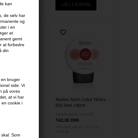
ide kan
s, de selv har
permanente og
ter i en
øger et
rmanent gemt
 at forbedre
å din
 en bruger
onel side. Vi
en på vores
et, at vi har
 06 hårfarve Mørk
Revlon Nutri Color Filters
e en cookie i
k kastanje 125ml
600 Red 240ml
KK
Normalpris: 158,00
142,20
DKK
Tilbuddet gælder: 30.07.26 -
13.08.26
e skal. Som