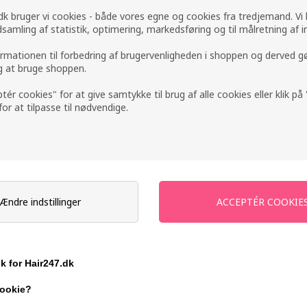
k bruger vi cookies - både vores egne og cookies fra tredjemand. Vi
ndsamling af statistik, optimering, markedsføring og til målretning af i
ormationen til forbedring af brugervenligheden i shoppen og derved g
ig at bruge shoppen.
ptér cookies" for at give samtykke til brug af alle cookies eller klik p
 for at tilpasse til nødvendige.
Ændre indstillinger
årfarve
Revlon Nutri Color Filters
Sanotint 
 125ml
400 Tangerine 240ml
brun 125
Normalpris: 168,00
118,00
D
151,20
DKK
ik for Hair247.dk
Tilbuddet gælder: 30.07.26 -
13.08.26
cookie?