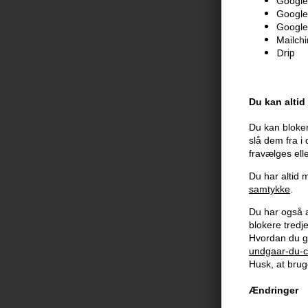
Google 
Google
Google
Mailch
Drip
Du kan altid
Du kan bloker
slå dem fra i
fravælges ell
Du har altid m
samtykke
.
Du har også al
blokere tred
Sanotint 09 h
Hvordan du g
Naturlig blon
undgaar-du-c
118,00
DKK
Husk, at bruge
Ændringer