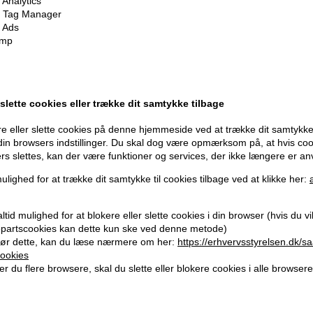
Analytics
 Tag Manager
 Ads
imp
 slette cookies eller trække dit samtykke tilbage
e eller slette cookies på denne hjemmeside ved at trække dit samtykke 
 din browsers indstillinger. Du skal dog være opmærksom på, at hvis co
ers slettes, kan der være funktioner og services, der ikke længere er an
ulighed for at trække dit samtykke til cookies tilbage ved at klikke her:
tid mulighed for at blokere eller slette cookies i din browser (hvis du vil 
jepartscookies kan dette kun ske ved denne metode)
årfarve
Revlon Nutri Color Filters
Revlon Nu
ør dette, kan du læse nærmere om her:
https://erhvervsstyrelsen.dk/s
d 125ml
821 Silver Beige 240ml
931 Ligh
ookies
Normalpris: 138,00
Normalpr
r du flere browsere, skal du slette eller blokere cookies i alle browsere
124,20
DKK
124,20
D
Tilbuddet gælder: 30.07.26 -
Tilbuddet g
13.08.26
13.08.26