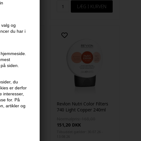
in
 valg og
encer du har i
en hjemmeside.
r mest
 på siden.
sider, du
kies er derfor
e interesser,
sse for. På
 08 - Mahogni
Revlon Nutri Color Filters
n, artikler og
- 125ml
740 Light Copper 240ml
KK
Normalpris: 168,00
151,20
DKK
Tilbuddet gælder: 30.07.26 -
13.08.26