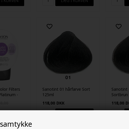
olor Filters
Sanotint 01 hårfarve Sort
Sanotint 
Platinum -
125ml
Sortbrun
38,00
118,00
DKK
118,00
D
 30.07.26 -
 samtykke