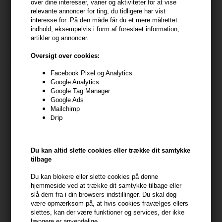
over dine interesser, vaner og aktiviteter for at vise
160ml
Spray 205ml
relevante annoncer for ting, du tidligere har vist
259,00
DKK
259,00
DKK
interesse for. På den måde får du et mere målrettet
indhold, eksempelvis i form af foreslået information,
artikler og annoncer.
Oversigt over cookies:
Facebook Pixel og Analytics
Google Analytics
Google Tag Manager
Google Ads
Mailchimp
Drip
Du kan altid slette cookies eller trække dit samtykke
tilbage
Moroccanoil Frizz Shield
Moroccanoil Intense
Du kan blokere eller slette cookies på denne
Spray 160ml
Smoothing Serum 50ml
hjemmeside ved at trække dit samtykke tilbage eller
slå dem fra i din browsers indstillinger. Du skal dog
259,00
DKK
279,00
DKK
være opmærksom på, at hvis cookies fravælges ellers
slettes, kan der være funktioner og services, der ikke
længere er anvendelige.