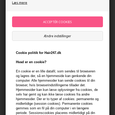
Læs mere
Ændre indstillinger
Cookie politik for Hair247.dk
Hvad er en cookie?
Moroccanoil Luminous
Moroccanoil Luminous
En cookie er en lille datafil, som sendes til browseren
Hairspray Extra Strong 330ml
Hairspray Medium 330ml
og lagres der, så en hjemmeside kan genkende din
219,00
DKK
219,00
DKK
computer. Alle hjemmesider kan sende cookies til din
browser, hvis browserindstillingerne tillader det.
Hjemmesider kan kun læse oplysninger fra cookies, de
selv har gemt og kan ikke læse cookies fra andre
hjemmesider. Der er to typer af cookies: permanente og
midlertidige (session cookies). Permanente cookies
gemmes som en fil på din computer i en længere
periode. Sessionscookies placeres midlertidigt på din