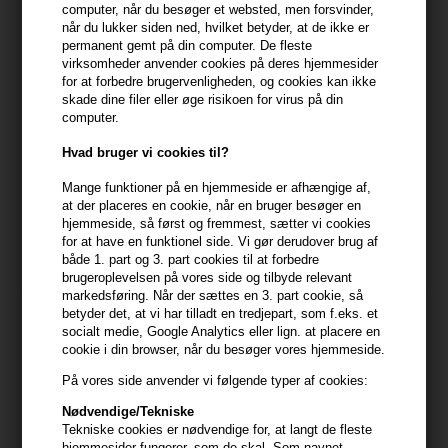
computer, når du besøger et websted, men forsvinder,
når du lukker siden ned, hvilket betyder, at de ikke er
permanent gemt på din computer. De fleste
virksomheder anvender cookies på deres hjemmesider
for at forbedre brugervenligheden, og cookies kan ikke
skade dine filer eller øge risikoen for virus på din
computer.
Hvad bruger vi cookies til?
Moroccanoil Luminous
Moroccanoil Molding Cream
Mange funktioner på en hjemmeside er afhængige af,
Hairspray Strong 330ml
75ml
at der placeres en cookie, når en bruger besøger en
219,00
DKK
219,00
DKK
hjemmeside, så først og fremmest, sætter vi cookies
for at have en funktionel side. Vi gør derudover brug af
både 1. part og 3. part cookies til at forbedre
brugeroplevelsen på vores side og tilbyde relevant
markedsføring. Når der sættes en 3. part cookie, så
betyder det, at vi har tilladt en tredjepart, som f.eks. et
socialt medie, Google Analytics eller lign. at placere en
cookie i din browser, når du besøger vores hjemmeside.
På vores side anvender vi følgende typer af cookies:
Nødvendige/Tekniske
Tekniske cookies er nødvendige for, at langt de fleste
hjemmesider fungerer, som de skal. Som navnet