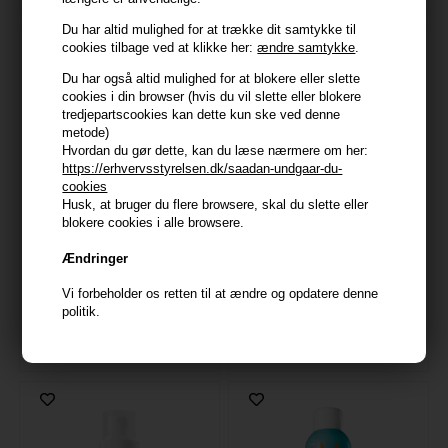
Du har altid mulighed for at trække dit samtykke til
247pris
cookies tilbage ved at klikke her:
ændre samtykke
.
Du har også altid mulighed for at blokere eller slette
cookies i din browser (hvis du vil slette eller blokere
tredjepartscookies kan dette kun ske ved denne
metode)
Hvordan du gør dette, kan du læse nærmere om her:
https://erhvervsstyrelsen.dk/saadan-undgaar-du-
cookies
Husk, at bruger du flere browsere, skal du slette eller
blokere cookies i alle browsere.
Moroccanoil Perfect Defense
Moroccanoil Perfect Defense
Ændringer
225 ml
300 ml
Vi forbeholder os retten til at ændre og opdatere denne
269,00
DKK
269,00
DKK
politik.