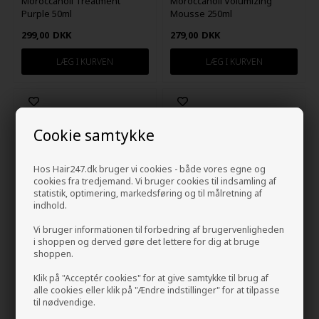
Moroccanoil Treatment
Moroccanoil Volumizing
Purple 50ml
Mousse 250ml
299,00
DKK
279,00
DKK
Cookie samtykke
Hos Hair247.dk bruger vi cookies - både vores egne og
cookies fra tredjemand. Vi bruger cookies til indsamling af
statistik, optimering, markedsføring og til målretning af
indhold.
Vi bruger informationen til forbedring af brugervenligheden
i shoppen og derved gøre det lettere for dig at bruge
shoppen.
Moroccanoil Dry Shampoo
Moroccanoil Dry Shampoo
Dark Tones 205ml
Light Tones 205ml
Klik på "Acceptér cookies" for at give samtykke til brug af
229,00
DKK
229,00
DKK
alle cookies eller klik på "Ændre indstillinger" for at tilpasse
til nødvendige.