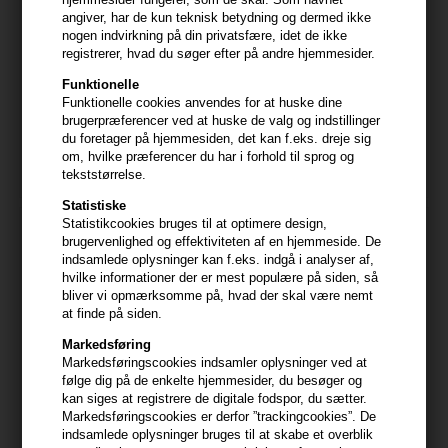
angiver, har de kun teknisk betydning og dermed ikke
nogen indvirkning på din privatsfære, idet de ikke
registrerer, hvad du søger efter på andre hjemmesider.
Moroccanoil Texture Clay
Moroccanoil Hydrating Styling
Funktionelle
75ml
Cream 300ml
Funktionelle cookies anvendes for at huske dine
brugerpræferencer ved at huske de valg og indstillinger
249,00
DKK
309,00
DKK
du foretager på hjemmesiden, det kan f.eks. dreje sig
om, hvilke præferencer du har i forhold til sprog og
tekststørrelse.
Statistiske
Statistikcookies bruges til at optimere design,
brugervenlighed og effektiviteten af en hjemmeside. De
indsamlede oplysninger kan f.eks. indgå i analyser af,
hvilke informationer der er mest populære på siden, så
bliver vi opmærksomme på, hvad der skal være nemt
at finde på siden.
Markedsføring
Markedsføringscookies indsamler oplysninger ved at
følge dig på de enkelte hjemmesider, du besøger og
kan siges at registrere de digitale fodspor, du sætter.
Markedsføringscookies er derfor ”trackingcookies”. De
indsamlede oplysninger bruges til at skabe et overblik
Moroccanoil Volumizing Mist
Moroccanoil Dry Texture