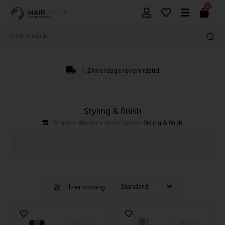
0
1-2 hverdage leveringstid
Styling & finish
Forside
»
Mærker
»
Moroccanoil
»
Styling & finish
Filtrer visning