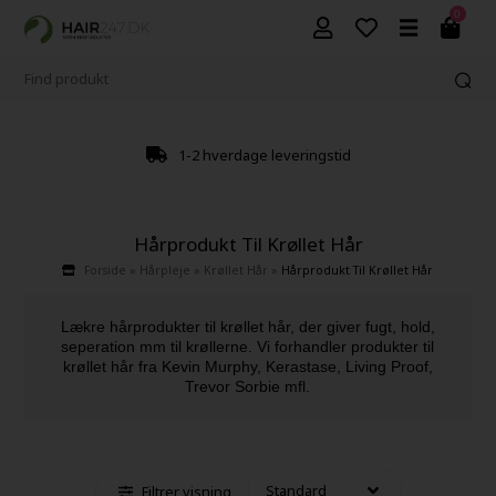
0
4,9 fra +9600 anmeldelser
Hårprodukt Til Krøllet Hår
Forside
»
Hårpleje
»
Krøllet Hår
»
Hårprodukt Til Krøllet Hår
Lækre hårprodukter til krøllet hår, der giver fugt, hold,
seperation mm til krøllerne. Vi forhandler produkter til
krøllet hår fra Kevin Murphy, Kerastase, Living Proof,
Trevor Sorbie mfl.
Filtrer visning