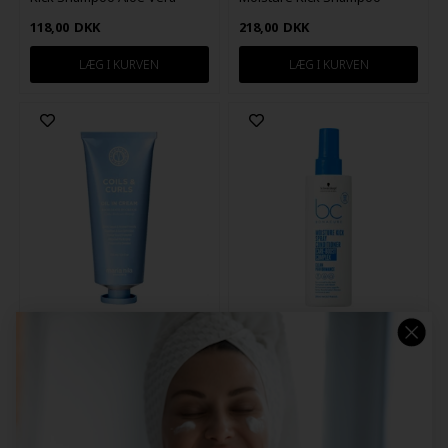
500ml
1000ml
118,00
DKK
218,00
DKK
Maria Nila Coils & Curls Oil In
Schwarzkopf BC Moisture
Cream 100ml
Kick Spray Conditioner 200ml
229,00
DKK
98,00
DKK