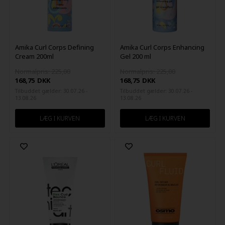
Amika Curl Corps Defining
Amika Curl Corps Enhancing
Cream 200ml
Gel 200 ml
Normalpris: 225,00
Normalpris: 225,00
168,75
DKK
168,75
DKK
Tilbuddet gælder: 30.07.26 -
Tilbuddet gælder: 30.07.26 -
13.08.26
13.08.26