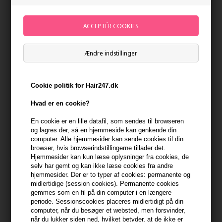
Ændre indstillinger
Cookie politik for Hair247.dk
Kerastase Curl Manifesto
Kevin Murphy Smooth Again
Hvad er en cookie?
Gelée Curl Contour Gel-
Anti-Frizz Treatment 200 ml
Cream 150ml
En cookie er en lille datafil, som sendes til browseren
268,00
DKK
288,00
DKK
og lagres der, så en hjemmeside kan genkende din
computer. Alle hjemmesider kan sende cookies til din
browser, hvis browserindstillingerne tillader det.
Hjemmesider kan kun læse oplysninger fra cookies, de
selv har gemt og kan ikke læse cookies fra andre
hjemmesider. Der er to typer af cookies: permanente og
midlertidige (session cookies). Permanente cookies
gemmes som en fil på din computer i en længere
periode. Sessionscookies placeres midlertidigt på din
computer, når du besøger et websted, men forsvinder,
når du lukker siden ned, hvilket betyder, at de ikke er