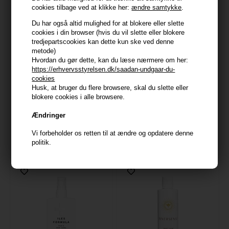
cookies tilbage ved at klikke her:
ændre samtykke
.
Du har også altid mulighed for at blokere eller slette
cookies i din browser (hvis du vil slette eller blokere
tredjepartscookies kan dette kun ske ved denne
metode)
Hvordan du gør dette, kan du læse nærmere om her:
https://erhvervsstyrelsen.dk/saadan-undgaar-du-
cookies
Husk, at bruger du flere browsere, skal du slette eller
blokere cookies i alle browsere.
Kerastase Curl Manifesto
IGK Class of 93 Curl
Refresh Absolu 190ml
Perfecting Whipped Cream
Ændringer
165ml
268,00
DKK
245,00
DKK
Vi forbeholder os retten til at ændre og opdatere denne
politik.