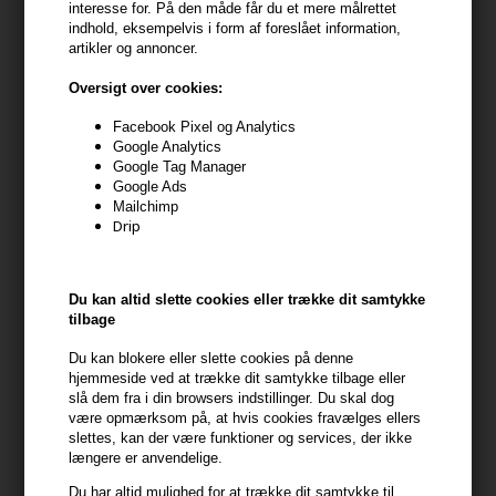
interesse for. På den måde får du et mere målrettet
indhold, eksempelvis i form af foreslået information,
artikler og annoncer.
Oversigt over cookies:
Facebook Pixel og Analytics
Google Analytics
Google Tag Manager
Google Ads
Mailchimp
Drip
Du kan altid slette cookies eller trække dit samtykke
Trontveit Attitude Curls in a
Wella EIMI Sugar Lift 150ml
tilbage
Bottle 150ml
Du kan blokere eller slette cookies på denne
148,00
DKK
98,00
DKK
hjemmeside ved at trække dit samtykke tilbage eller
slå dem fra i din browsers indstillinger. Du skal dog
være opmærksom på, at hvis cookies fravælges ellers
slettes, kan der være funktioner og services, der ikke
længere er anvendelige.
Du har altid mulighed for at trække dit samtykke til