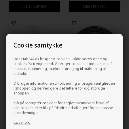
Cookie samtykke
Hos Hair247.dk bruger vi cookies - både vores egne og
cookies fra tredjemand. Vi bruger cookies til indsamling af
statistik, optimering, markedsføring og til målretning af
indhold.
Vi bruger informationen til forbedring af brugervenligheden
Wella EIMI Nutricurls Curl
American Crew Pomade 85g
i shoppen og derved gøre det lettere for dig at bruge
Shaper 150ml
shoppen.
98,00
DKK
108,00
DKK
Klik på "Acceptér cookies" for at give samtykke til brug af
alle cookies eller klik på "Ændre indstillinger" for at tilpasse
til nødvendige.
Læs mere