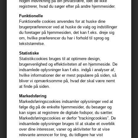
nogen indvirkning på din privatsfære, idet de ikke
Kevin Murphy UnTangled
IdHAIR Curly Xclusive Anti
registrerer, hvad du søger efter på andre hjemmesider.
150ml
Frizz Curl Gel 200ml
Funktionelle
238,00
DKK
149,25
DKK
Funktionelle cookies anvendes for at huske dine
brugerpræferencer ved at huske de valg og indstillinger
du foretager på hjemmesiden, det kan f.eks. dreje sig
om, hvilke præferencer du har i forhold til sprog og
tekststørrelse.
247pris
Statistiske
Statistikcookies bruges til at optimere design,
brugervenlighed og effektiviteten af en hjemmeside. De
indsamlede oplysninger kan f.eks. indgå i analyser af,
hvilke informationer der er mest populære på siden, så
bliver vi opmærksomme på, hvad der skal være nemt
at finde på siden.
Markedsføring
Markedsføringscookies indsamler oplysninger ved at
følge dig på de enkelte hjemmesider, du besøger og
kan siges at registrere de digitale fodspor, du sætter.
IdHAIR Curly Xclusive Anti
Kerastase Curl Manifesto
Markedsføringscookies er derfor ”trackingcookies”. De
Frizz Curl Gel 500ml
Masque Beurre Haute
indsamlede oplysninger bruges til at skabe et overblik
Nutrition 200ml
over dine interesser, vaner og aktiviteter for at vise
314,25
DKK
408,00
DKK
relevante annoncer for ting, du tidligere har vist