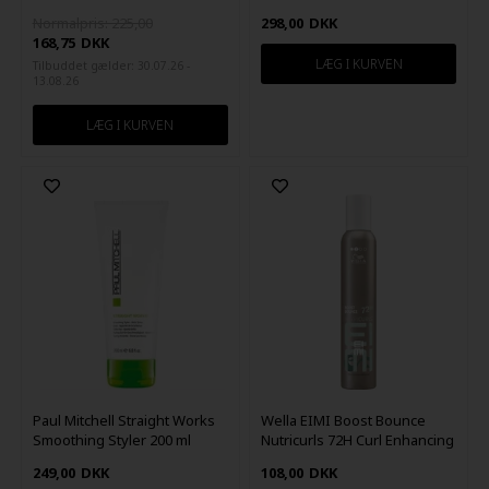
Leave-In 150ml
Normalpris: 225,00
298,00
DKK
168,75
DKK
Tilbuddet gælder: 30.07.26 -
13.08.26
Paul Mitchell Straight Works
Wella EIMI Boost Bounce
Smoothing Styler 200 ml
Nutricurls 72H Curl Enhancing
Mousse 300ml
249,00
DKK
108,00
DKK