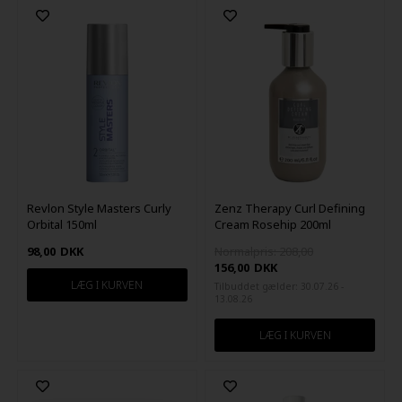
Revlon Style Masters Curly
Zenz Therapy Curl Defining
Orbital 150ml
Cream Rosehip 200ml
98,00
DKK
Normalpris: 208,00
156,00
DKK
Tilbuddet gælder: 30.07.26 -
13.08.26