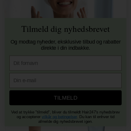
Tilmeld dig nyhedsbrevet
Og modtag nyheder, eksklusive tilbud og rabatter
direkte i din indbakke.
Fornavn
Maria Nila Coils & Curls
Schwarzkopf BC Moisture
E-mail
Luscious Curl Definer 125ml
Kick Spray Conditioner 400ml
199,00
DKK
128,00
DKK
TILMELD
Ved at trykke "tilmeld", bliver du tilmeldt Hair247's nyhedsbrev
og accepterer
vilkår og betingelser
. Du kan til enhver tid
afmelde dig nyhedsbrevet igen.