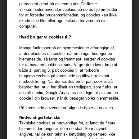
permanent gemt på din computer. De fleste
virksomheder anvender cookies på deres hjemmesider
for at forbedre brugervenligheden, og cookies kan ikke
skade dine filer eller øge risikoen for virus på din
computer.
Kevin Murphy Smooth Again
Kevin Murphy Smooth Again
Hvad bruger vi cookies til?
Rinse 250ml
Rinse 40ml
Mange funktioner på en hjemmeside er afhængige af,
238,00
DKK
64,00
DKK
at der placeres en cookie, når en bruger besøger en
hjemmeside, så først og fremmest, sætter vi cookies
for at have en funktionel side. Vi gør derudover brug af
både 1. part og 3. part cookies til at forbedre
brugeroplevelsen på vores side og tilbyde relevant
247pris
markedsføring. Når der sættes en 3. part cookie, så
betyder det, at vi har tilladt en tredjepart, som f.eks. et
socialt medie, Google Analytics eller lign. at placere en
cookie i din browser, når du besøger vores hjemmeside.
På vores side anvender vi følgende typer af cookies:
Nødvendige/Tekniske
Tekniske cookies er nødvendige for, at langt de fleste
hjemmesider fungerer, som de skal. Som navnet
angiver, har de kun teknisk betydning og dermed ikke