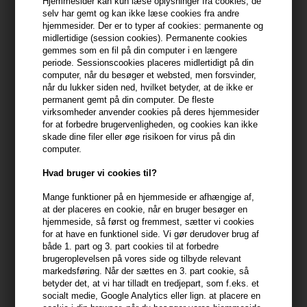
Hjemmesider kan kun læse oplysninger fra cookies, de
selv har gemt og kan ikke læse cookies fra andre
Du får
4 DKK
til dit næste køb når du køber denne vare -
Vis
hjemmesider. Der er to typer af cookies: permanente og
min konto
midlertidige (session cookies). Permanente cookies
gemmes som en fil på din computer i en længere
periode. Sessionscookies placeres midlertidigt på din
399,10 DKK FRA GRATIS FRAGT
399.1 DKK
computer, når du besøger et websted, men forsvinder,
når du lukker siden ned, hvilket betyder, at de ikke er
permanent gemt på din computer. De fleste
Beskrivelse
Anmeldelser
virksomheder anvender cookies på deres hjemmesider
for at forbedre brugervenligheden, og cookies kan ikke
skade dine filer eller øge risikoen for virus på din
Affinage Mode Revive-Me Dry Shampoo Instant Hair Refresher &
computer.
Texturizer er en tørshampoo til opfriskning af håret.
Hvad bruger vi cookies til?
Affinage Mode Revive-Me Dry Shampoo egenskaber
Mange funktioner på en hjemmeside er afhængige af,
- genopfrisker håret mellem hårvaske
at der placeres en cookie, når en bruger besøger en
hjemmeside, så først og fremmest, sætter vi cookies
- absorberer olier i håret
for at have en funktionel side. Vi gør derudover brug af
- efterlader håret blødt og naturligt
både 1. part og 3. part cookies til at forbedre
- giver fylde til fint hår
brugeroplevelsen på vores side og tilbyde relevant
- efterlader ingen synlige produktrester
markedsføring. Når der sættes en 3. part cookie, så
betyder det, at vi har tilladt en tredjepart, som f.eks. et
socialt medie, Google Analytics eller lign. at placere en
Anvendelse