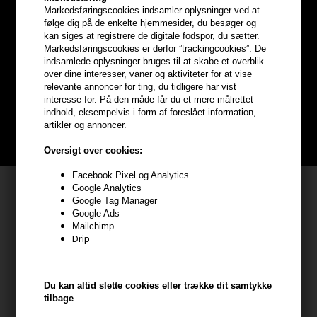
Markedsføringscookies indsamler oplysninger ved at
følge dig på de enkelte hjemmesider, du besøger og
Optjen
5% bonuskroner
på
kan siges at registrere de digitale fodspor, du sætter.
Markedsføringscookies er derfor ”trackingcookies”. De
hele din ordre
indsamlede oplysninger bruges til at skabe et overblik
over dine interesser, vaner og aktiviteter for at vise
relevante annoncer for ting, du tidligere har vist
Bliv helt gratis en del af vores kundeklub og optjen rabatter når du
interesse for. På den måde får du et mere målrettet
handler
indhold, eksempelvis i form af foreslået information,
artikler og annoncer.
BLIV GRATIS MEDLEM HER
Oversigt over cookies:
Facebook Pixel og Analytics
Kundeservice
Google Analytics
Google Tag Manager
Google Ads
HAIR247
Mailchimp
Frisenborgvej 6A
Drip
7800 Skive
CVR: 44874253
Du kan altid slette cookies eller trække dit samtykke
kundeservice@hair247.dk
tilbage
Tlf. 23839799 (hverdage 9-14)