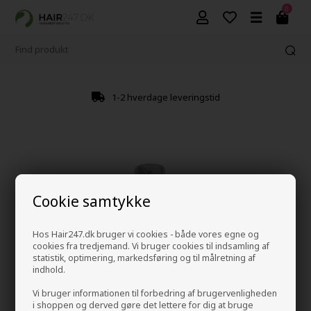
0
1-2 hverdage leveringstid
Cookie samtykke
Hos Hair247.dk bruger vi cookies - både vores egne og
cookies fra tredjemand. Vi bruger cookies til indsamling af
statistik, optimering, markedsføring og til målretning af
indhold.
Vi bruger informationen til forbedring af brugervenligheden
i shoppen og derved gøre det lettere for dig at bruge