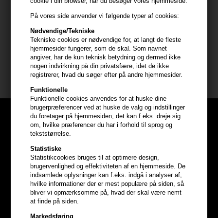
cookie i din browser, når du besøger vores hjemmeside.
- ryst beholderen grundigt inden brug
På vores side anvender vi følgende typer af cookies:
- fordel jævnt i tørt hår fra en afstand på 20-30 cm
- massér ind i håret og børst håret igennem
Nødvendige/Tekniske
Tekniske cookies er nødvendige for, at langt de fleste
hjemmesider fungerer, som de skal. Som navnet
Størrelse: 300 ml
angiver, har de kun teknisk betydning og dermed ikke
nogen indvirkning på din privatsfære, idet de ikke
Affinage Mode
registrerer, hvad du søger efter på andre hjemmesider.
Funktionelle
Funktionelle cookies anvendes for at huske dine
brugerpræferencer ved at huske de valg og indstillinger
du foretager på hjemmesiden, det kan f.eks. dreje sig
om, hvilke præferencer du har i forhold til sprog og
tekststørrelse.
Statistiske
Statistikcookies bruges til at optimere design,
brugervenlighed og effektiviteten af en hjemmeside. De
indsamlede oplysninger kan f.eks. indgå i analyser af,
hvilke informationer der er mest populære på siden, så
bliver vi opmærksomme på, hvad der skal være nemt
at finde på siden.
Markedsføring