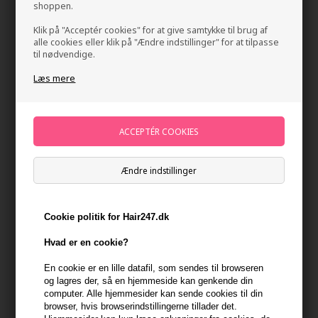
shoppen.
Klik på "Acceptér cookies" for at give samtykke til brug af
alle cookies eller klik på "Ændre indstillinger" for at tilpasse
til nødvendige.
Læs mere
Affinage Mode Revive-Me Dry Shampoo 300 ml
Mærker
»
ASP Mode
Brand:
Affinage Mode
Ændre indstillinger
88,00
DKK
Cookie politik for Hair247.dk
Stykpris ved 3 stk.
78,00
DKK
Spar 11%
Hvad er en cookie?
En cookie er en lille datafil, som sendes til browseren
-
+
og lagres der, så en hjemmeside kan genkende din
computer. Alle hjemmesider kan sende cookies til din
På lager
- Leveringstid 1-2 dage
browser, hvis browserindstillingerne tillader det.