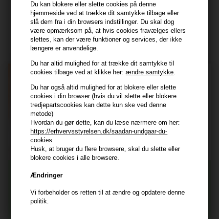
Du kan blokere eller slette cookies på denne
hjemmeside ved at trække dit samtykke tilbage eller
Modtag tilbud mm
slå dem fra i din browsers indstillinger. Du skal dog
være opmærksom på, at hvis cookies fravælges ellers
Tilmeld dig nyhedsbrev - du kan altid afmelde det igen.
slettes, kan der være funktioner og services, der ikke
længere er anvendelige.
Navn
Du har altid mulighed for at trække dit samtykke til
cookies tilbage ved at klikke her:
ændre samtykke
.
E-mail
Du har også altid mulighed for at blokere eller slette
cookies i din browser (hvis du vil slette eller blokere
tredjepartscookies kan dette kun ske ved denne
TILMELD
metode)
Hvordan du gør dette, kan du læse nærmere om her:
Consent
Jeg accepterer vilkår og betingelser.
https://erhvervsstyrelsen.dk/saadan-undgaar-du-
Læs mere her
cookies
Husk, at bruger du flere browsere, skal du slette eller
Husk at vi har
blokere cookies i alle browsere.
Tilmeld dig nyhedsbrevet
Gratis fragt til ved køb over 399 kr på udvalgte fragtformer
Ændringer
Vi sender samme hverdag ved bestilling inden kl 14:45
Vi forbeholder os retten til at ændre og opdatere denne
356 dages returret
Og modtag nyheder, eksklusive tilbud og rabatter
politik.
direkte i din indbakke.
+9600 anmeldelser på Trustpilot , 4.9 Rating