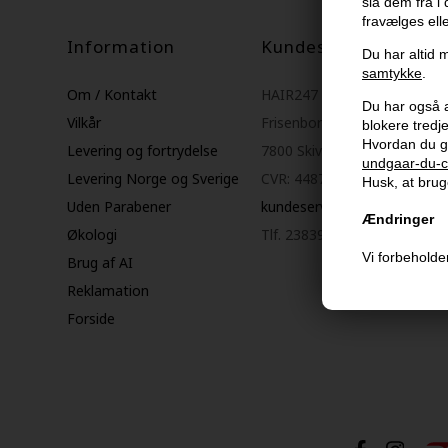
slå dem fra i
fravælges ell
Information
Kundeservice
Du har altid m
samtykke
.
Om / Kontakt
HAIR247
Du har også al
Vilkår
Frisenborgvej 6A
blokere tred
Hvordan du g
Levering og fortrydelse
7800 Skive
undgaar-du-c
Levering Norge og Sverige
CVR: 44874253
Husk, at bruge
Uden Parabener
kundeservice@hair247.dk
Ændringer
Økologi
Tlf. 23839799 (hverdage 9-1
Vi forbeholder
Brug af AI
Reklamation
Forside