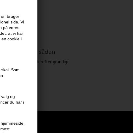
oo egenskaber
 en bruger
onel side. Vi
en på vores
et, at vi har
e en cookie i
lassic shampoo sådan
et 1-2 minutter, skyl derefter grundigt
e skal. Som
in
 valg og
encer du har i
en hjemmeside.
r mest