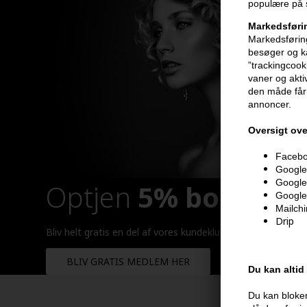
populære på s
Markedsføri
Markedsføring
besøger og ka
”trackingcook
vaner og aktiv
den måde får 
annoncer.
Oversigt ove
Faceboo
Google 
Google
Optjen
5% bonuskr
Google
Mailch
Drip
Bliv helt gratis en del af vores kundeklub og optjen rabatt
BLIV GRATIS MEDLEM HER
Du kan altid
Du kan bloker