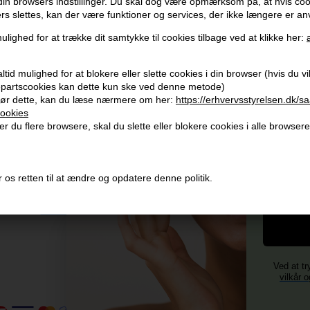
 din browsers indstillinger. Du skal dog være opmærksom på, at hvis co
ers slettes, kan der være funktioner og services, der ikke længere er an
Modtag tilbud mm
Husk 
ulighed for at trække dit samtykke til cookies tilbage ved at klikke her:
Tilmeld dig nyhedsbrev - du kan altid afmelde det igen.
Gra
tid mulighed for at blokere eller slette cookies i din browser (hvis du vil 
Vi 
jepartscookies kan dette kun ske ved denne metode)
Navn
ør dette, kan du læse nærmere om her:
https://erhvervsstyrelsen.dk/s
356
ookies
E-mail
+96
r du flere browsere, skal du slette eller blokere cookies i alle browsere
Og mod
Vi 
4)
TILMELD
Fornavn
 os retten til at ændre og opdatere denne politik.
Consent
Jeg accepterer vilkår og betingelser.
Læs mere her
Ved at tr
vilkår o