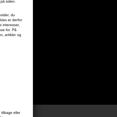
 på siden.
sider, du
kies er derfor
e interesser,
sse for. På
n, artikler og
tilbage eller