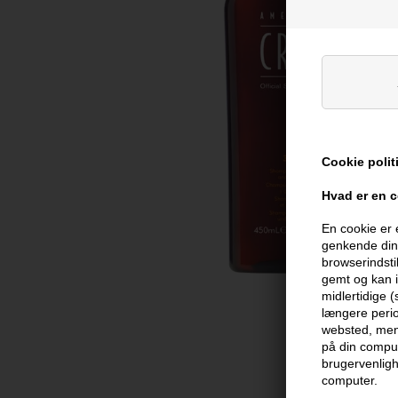
Cookie polit
Hvad er en 
En cookie er 
genkende din 
browserindsti
gemt og kan i
midlertidige 
længere perio
websted, men 
på din comput
brugervenligh
computer.