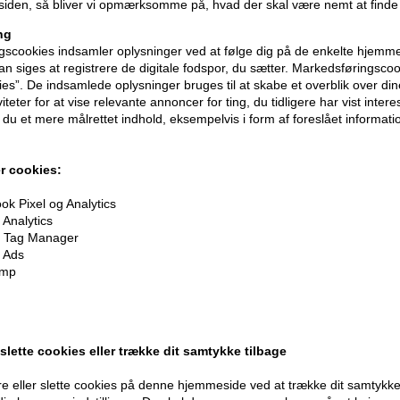
iden, så bliver vi opmærksomme på, hvad der skal være nemt at finde
ng
scookies indsamler oplysninger ved at følge dig på de enkelte hjemme
n siges at registrere de digitale fodspor, du sætter. Markedsføringscoo
ies”. De indsamlede oplysninger bruges til at skabe et overblik over din
iteter for at vise relevante annoncer for ting, du tidligere har vist intere
du et mere målrettet indhold, eksempelvis i form af foreslået informatio
r cookies:
k Pixel og Analytics
Analytics
 Tag Manager
oner
på hele din ordre
 Ads
imp
er når du handler
 slette cookies eller trække dit samtykke tilbage
e eller slette cookies på denne hjemmeside ved at trække dit samtykke 