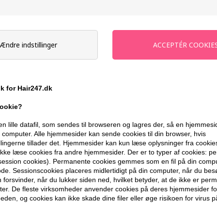
Stykpris ved 3 stk.
3
stk.
89,66
DKK
Stykpris ved 4 stk.
4
stk.
89,00
DKK
-
+
Ændre indstillinger
På lager
- Leveringstid 1-2 dage
ik for Hair247.dk
Du får
4 DKK
til dit næste køb når du
cookie?
399,10 DKK FRA GRATIS FRAGT
en lille datafil, som sendes til browseren og lagres der, så en hjemmes
computer. Alle hjemmesider kan sende cookies til din browser, hvis
llingerne tillader det. Hjemmesider kan kun læse oplysninger fra cookie
kke læse cookies fra andre hjemmesider. Der er to typer af cookies: 
BESKRIVELSE
ANMELDELSER
(session cookies). Permanente cookies gemmes som en fil på din compu
de. Sessionscookies placeres midlertidigt på din computer, når du bes
forsvinder, når du lukker siden ned, hvilket betyder, at de ikke er pe
American Crew 3-in-1 Shampoo, Condit
er. De fleste virksomheder anvender cookies på deres hjemmesider for
ét produkt.
eden, og cookies kan ikke skade dine filer eller øge risikoen for virus p