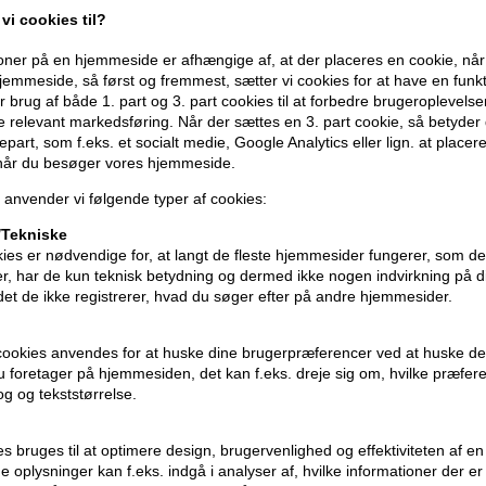
American Crew 3-in-1 Shamp
vi cookies til?
- 3-in-1 Shampoo plejer hår og hud
ner på en hjemmeside er afhængige af, at der placeres en cookie, når
- blødgør og remineraliserer huden
emmeside, så først og fremmest, sætter vi cookies for at have en funkti
- genopretter og genopliver håret
 brug af både 1. part og 3. part cookies til at forbedre brugeroplevels
- stimulerer hovedbunden
de relevant markedsføring. Når der sættes en 3. part cookie, så betyder d
- lækker maskulin duft
djepart, som f.eks. et socialt medie, Google Analytics eller lign. at placer
 når du besøger vores hjemmeside.
Brug American Crew 3-in-1 C
 anvender vi følgende typer af cookies:
- hår: påfør i vådt hår og lad virke i hår
Tekniske
- krop : Kan bruges over hele kroppen
ies er nødvendige for, at langt de fleste hjemmesider fungerer, som d
r, har de kun teknisk betydning og dermed ikke nogen indvirkning på d
idet de ikke registrerer, hvad du søger efter på andre hjemmesider.
Størrelse : 450ml
American Crew
cookies anvendes for at huske dine brugerpræferencer ved at huske de
 du foretager på hjemmesiden, det kan f.eks. dreje sig om, hvilke præfer
rog og tekststørrelse.
ies bruges til at optimere design, brugervenlighed og effektiviteten af 
 oplysninger kan f.eks. indgå i analyser af, hvilke informationer der e