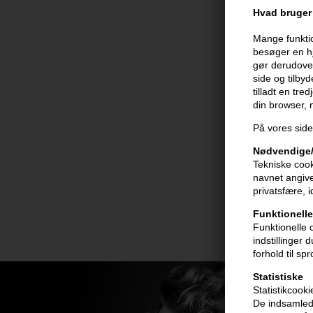
Hvad bruger 
Mange funktio
besøger en hj
gør derudover
side og tilby
tilladt en tre
din browser,
På vores side
Nødvendige/
Tekniske cook
navnet angive
privatsfære, 
Funktionelle
Funktionelle 
indstillinger
forhold til sp
Statistiske
Statistikcook
De indsamlede