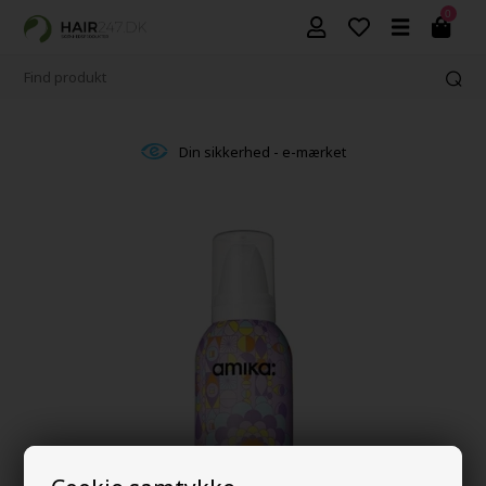
0
Din sikkerhed - e-mærket