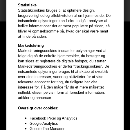
Statistiske
Amika hårprodukter
Statistikcookies bruges til at optimere design,
brugervenlighed og effektiviteten af en hjemmeside. De
indsamlede oplysninger kan f.eks. indgå i analyser af,
hvilke informationer der er mest populære på siden, så
bliver vi opmærksomme på, hvad der skal være nemt
at finde på siden.
Markedsføring
Markedsføringscookies indsamler oplysninger ved at
følge dig på de enkelte hjemmesider, du besøger og
kan siges at registrere de digitale fodspor, du sætter.
Markedsføringscookies er derfor ”trackingcookies”. De
indsamlede oplysninger bruges til at skabe et overblik
over dine interesser, vaner og aktiviteter for at vise
relevante annoncer for ting, du tidligere har vist
interesse for. På den måde får du et mere målrettet
indhold, eksempelvis i form af foreslået information,
artikler og annoncer.
Optjen
5% bonuskroner
på
Oversigt over cookies:
hele din ordre
Facebook Pixel og Analytics
Google Analytics
Google Tag Manager