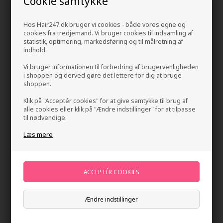
Cookie samtykke
Hos Hair247.dk bruger vi cookies - både vores egne og
cookies fra tredjemand. Vi bruger cookies til indsamling af
statistik, optimering, markedsføring og til målretning af
indhold.
Vi bruger informationen til forbedring af brugervenligheden
i shoppen og derved gøre det lettere for dig at bruge
shoppen.
Amika Plus Size Perfect Body Mousse 250 ml
Klik på "Acceptér cookies" for at give samtykke til brug af
alle cookies eller klik på "Ændre indstillinger" for at tilpasse
Mærker
»
Amika
Brand:
Amika
til nødvendige.
Normalpris: 224,00
Læs mere
168,00
DKK
Tilbuddet gælder: 30.07.26 - 13.08.26
-
+
Ændre indstillinger
På lager
- Leveringstid 1-2 dage