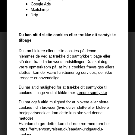
Bliv helt gratis en del af vores kundeklub og optjen rabatter når du
Google Ads
handler
Mailchimp
Drip
BLIV GRATIS MEDLEM HER
Du kan altid slette cookies eller trække dit samtykke
tilbage
Kundeservice
Du kan blokere eller slette cookies på denne
HAIR247
hjemmeside ved at trække dit samtykke tilbage eller
Frisenborgvej 6A
slå dem fra i din browsers indstillinger. Du skal dog
være opmærksom på, at hvis cookies fravælges ellers
7800 Skive
slettes, kan der være funktioner og services, der ikke
CVR: 44874253
længere er anvendelige.
kundeservice@hair247.dk
Du har altid mulighed for at trække dit samtykke til
Tlf. 23839799 (hverdage 9-14)
cookies tilbage ved at klikke her:
ændre samtykke
.
Du har også altid mulighed for at blokere eller slette
cookies i din browser (hvis du vil slette eller blokere
Modtag tilbud mm
tredjepartscookies kan dette kun ske ved denne
metode)
Tilmeld dig nyhedsbrev - du kan altid afmelde det igen.
Hvordan du gør dette, kan du læse nærmere om her:
Navn
https://erhvervsstyrelsen.dk/saadan-undgaar-du-
cookies