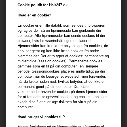
Du får
8 DKK
til dit næste køb når du køber denne vare -
Vis
Cookie politik for Hair247.dk
min konto
Hvad er en cookie?
399,10 DKK FRA GRATIS FRAGT
399.1 DKK
En cookie er en lille datafil, som sendes til browseren
og lagres der, så en hjemmeside kan genkende din
computer. Alle hjemmesider kan sende cookies til din
Beskrivelse
Anmeldelser
Fabrikant
browser, hvis browserindstillingerne tillader det.
Hjemmesider kan kun læse oplysninger fra cookies, de
selv har gemt og kan ikke læse cookies fra andre
Amika Plus Size Perfect Body Mousse er en volumengivende
hjemmesider. Der er to typer af cookies: permanente og
hårskum, der giver volumen og et mere fyldigt hår samtidig med et
midlertidige (session cookies). Permanente cookies
gemmes som en fil på din computer i en længere
fleksibelt hold.
periode. Sessionscookies placeres midlertidigt på din
computer, når du besøger et websted, men forsvinder,
Amika Plus Size Perfect Body Mousse egenskaber
når du lukker siden ned, hvilket betyder, at de ikke er
permanent gemt på din computer. De fleste
Denne hårskum giver volumen og gør håret mere fyldigt.
virksomheder anvender cookies på deres hjemmesider
Moussen indeholder blandt andet Copolymer, der giver et
for at forbedre brugervenligheden, og cookies kan ikke
langvarigt og bevægeligt hold, samtidig med at håret beskyttes
skade dine filer eller øge risikoen for virus på din
mod luftfugtighed.
computer.
Hvad bruger vi cookies til?
Amika Plus Size Perfect Body Mousse er vegansk og fri for
parabener, sulfater, phtalater, gluten, olie, petrokemikalier og
Mange funktioner på en hjemmeside er afhængige af,