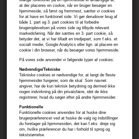
kunstig farve.
at der placeres en cookie, når en bruger besøger en
hjemmeside, så først og fremmest, sætter vi cookies
for at have en funktionel side. Vi gør derudover brug af
Sådan bruger du Amika Plus Size Perfect Body Mousse
både 1. part og 3. part cookies til at forbedre
- Ryst grundigt inden brug
brugeroplevelsen på vores side og tilbyde relevant
- Tryk en passende mængde skum ud i håndfladerne
markedsføring. Når der sættes en 3. part cookie, så
betyder det, at vi har tilladt en tredjepart, som f.eks. et
- Arbejd ind i fugtigt hår fra rod til spids
socialt medie, Google Analytics eller lign. at placere en
- Føntør håret for maksimal effekt
cookie i din browser, når du besøger vores hjemmeside.
Ingredienser
På vores side anvender vi følgende typer af cookies:
Nødvendige/Tekniske
Water/Eau/Aqua, Butane, Propylene Glycol, Propane, AMP-
Tekniske cookies er nødvendige for, at langt de fleste
Acrylates/Allyl Methacrylate Copolymer, VP/Acrylates/Lauryl
hjemmesider fungerer, som de skal. Som navnet
Methacrylate Copolymer, PEG-40 Hydrogenated Castor Oil,
angiver, har de kun teknisk betydning og dermed ikke
Polysorbate 20, Laureth-4, Fragrance/Parfum, PEG-8 Dimethicone,
nogen indvirkning på din privatsfære, idet de ikke
registrerer, hvad du søger efter på andre hjemmesider.
Aminomethyl Propanol, Ceteth-10, Hippophae Rhamnoides (Sea
Buckthorn/Argousier) Extract, Phenoxyethanol, Butylphenyl
Funktionelle
Methylpropional, Limonene, Hydroxycitronellal, Hydroxyisohexyl 3-
Funktionelle cookies anvendes for at huske dine
brugerpræferencer ved at huske de valg og indstillinger
Cyclohexene Carboxaldehyde, Citronellol, Coumarin
du foretager på hjemmesiden, det kan f.eks. dreje sig
om, hvilke præferencer du har i forhold til sprog og
Størrelse: 250 ml
tekststørrelse.