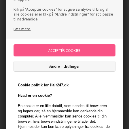
Klik på "Acceptér cookies" for at give samtykke til brug af
alle cookies eller klik på "Ændre indstillinger" for at tilpasse
til nødvendige.
Læs mere
Amika The Kure Bond Repair Conditioner 1000ml
Mærker
»
Amika
Brand:
Amika
Ændre indstillinger
Normalpris: 509,00
381,75
DKK
Cookie politik for Hair247.dk
Tilbuddet gælder: 30.07.26 - 13.08.26
Hvad er en cookie?
-
+
En cookie er en lille datafil, som sendes til browseren
og lagres der, så en hjemmeside kan genkende din
computer. Alle hjemmesider kan sende cookies til din
På lager
- Leveringstid 1-2 dage
browser, hvis browserindstillingerne tillader det.
Hjemmesider kan kun læse oplysninger fra cookies, de