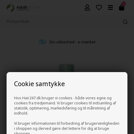
0
Din sikkerhed - e-mærket
Cookie samtykke
Hos Hair247.dk bruger vi cookies - både vores egne og
cookies fra tredjemand. Vi bruger cookies til indsamling af
statistik, optimering, markedsføring og til målretning af
indhold.
Vi bruger informationen til forbedring af brugervenligheden
i shoppen og derved gøre det lettere for dig at bruge
shoppen.