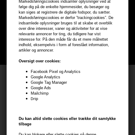
Markedsføringscookies indsamler oplysninger ved at
Optjen
5% bonuskroner
på
følge dig på de enkelte hjemmesider, du besøger og
kan siges at registrere de digitale fodspor, du sætter.
Markedsføringscookies er derfor ”trackingcookies”. De
hele din ordre
indsamlede oplysninger bruges til at skabe et overblik
over dine interesser, vaner og aktiviteter for at vise
relevante annoncer for ting, du tidligere har vist
Bliv helt gratis en del af vores kundeklub og optjen rabatter når du
interesse for. På den måde får du et mere målrettet
handler
indhold, eksempelvis i form af foreslået information,
artikler og annoncer.
BLIV GRATIS MEDLEM HER
Oversigt over cookies:
Facebook Pixel og Analytics
Kundeservice
Google Analytics
Google Tag Manager
HAIR247
Google Ads
Frisenborgvej 6A
Mailchimp
Drip
7800 Skive
CVR: 44874253
kundeservice@hair247.dk
Du kan altid slette cookies eller trække dit samtykke
tilbage
Tlf. 23839799 (hverdage 9-14)
Du kan blokere eller slette cookies på denne