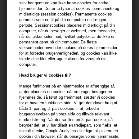
Du får
19 DKK
til dit næste køb når du køber denne vare -
Vis
selv har gemt og kan ikke læse cookies fra andre
min konto
hjemmesider. Der er to typer af cookies: permanente og
midlertidige (session cookies). Permanente cookies
gemmes som en fil på din computer i en længere
399,10 DKK FRA GRATIS FRAGT
399.1 DKK
periode. Sessionscookies placeres midlertidigt på din
computer, når du besøger et websted, men forsvinder,
når du lukker siden ned, hvilket betyder, at de ikke er
permanent gemt på din computer. De fleste
Beskrivelse
Anmeldelser
Fabrikant
virksomheder anvender cookies på deres hjemmesider
for at forbedre brugervenligheden, og cookies kan ikke
skade dine filer eller øge risikoen for virus på din
Amika The Kure Repair Conditioner reparerer, styrker, blødgør og
computer.
giver nyt liv til tørt hår og skadet hår.
Hvad bruger vi cookies til?
Egenskaber
Mange funktioner på en hjemmeside er afhængige af,
- Giver næring til håret
at der placeres en cookie, når en bruger besøger en
- Genfugter, udglatter og hjælper med at forebygge skader på det.
hjemmeside, så først og fremmest, sætter vi cookies
- vegansk og farvebevarende
for at have en funktionel side. Vi gør derudover brug af
både 1. part og 3. part cookies til at forbedre
- Uden sulfater og parabener
brugeroplevelsen på vores side og tilbyde relevant
markedsføring. Når der sættes en 3. part cookie, så
Anvendelse
betyder det, at vi har tilladt en tredjepart, som f.eks. et
socialt medie, Google Analytics eller lign. at placere en
- Vask håret med Amika The Kure Bond Repair Shampoo
cookie i din browser, når du besøger vores hjemmeside.
- Massér nænsomt en lille smule balsam fra rod til spids