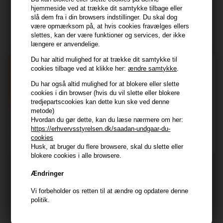
hjemmeside ved at trække dit samtykke tilbage eller
Modtag tilbud mm
slå dem fra i din browsers indstillinger. Du skal dog
være opmærksom på, at hvis cookies fravælges ellers
Tilmeld dig nyhedsbrev - du kan altid afmelde det igen.
slettes, kan der være funktioner og services, der ikke
Navn
længere er anvendelige.
Du har altid mulighed for at trække dit samtykke til
E-mail
cookies tilbage ved at klikke her:
ændre samtykke
.
Du har også altid mulighed for at blokere eller slette
cookies i din browser (hvis du vil slette eller blokere
TILMELD
tredjepartscookies kan dette kun ske ved denne
metode)
Consent
Jeg accepterer vilkår og betingelser.
Hvordan du gør dette, kan du læse nærmere om her:
https://erhvervsstyrelsen.dk/saadan-undgaar-du-
Læs mere her
cookies
Husk at vi har
Husk, at bruger du flere browsere, skal du slette eller
blokere cookies i alle browsere.
Tilmeld dig nyhedsbrevet
Gratis fragt til ved køb over 399 kr på udvalgte fragtformer
Ændringer
Vi sender samme hverdag ved bestilling inden kl 14:45
Vi forbeholder os retten til at ændre og opdatere denne
356 dages returret
Og modtag nyheder, eksklusive tilbud og rabatter
politik.
direkte i din indbakke.
+9600 anmeldelser på Trustpilot , 4.9 Rating
Vi er E-mærket - Din sikkerhed
Fornavn