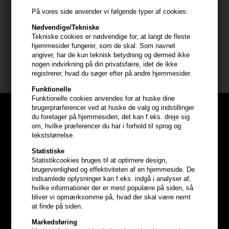
- Lad virke i håret i 1-2 minutter
På vores side anvender vi følgende typer af cookies:
- Skyl håret grundigt
Nødvendige/Tekniske
Tekniske cookies er nødvendige for, at langt de fleste
Størrelse: 1000ml
hjemmesider fungerer, som de skal. Som navnet
angiver, har de kun teknisk betydning og dermed ikke
nogen indvirkning på din privatsfære, idet de ikke
Amika hårprodukter
registrerer, hvad du søger efter på andre hjemmesider.
Funktionelle
Funktionelle cookies anvendes for at huske dine
brugerpræferencer ved at huske de valg og indstillinger
du foretager på hjemmesiden, det kan f.eks. dreje sig
om, hvilke præferencer du har i forhold til sprog og
tekststørrelse.
Statistiske
Statistikcookies bruges til at optimere design,
brugervenlighed og effektiviteten af en hjemmeside. De
indsamlede oplysninger kan f.eks. indgå i analyser af,
hvilke informationer der er mest populære på siden, så
bliver vi opmærksomme på, hvad der skal være nemt
at finde på siden.
Markedsføring