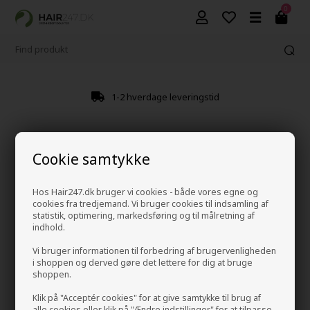
0
1-2 hverdage leveringstid
Cookie samtykke
Hos Hair247.dk bruger vi cookies - både vores egne og
cookies fra tredjemand. Vi bruger cookies til indsamling af
statistik, optimering, markedsføring og til målretning af
indhold.
Vi bruger informationen til forbedring af brugervenligheden
i shoppen og derved gøre det lettere for dig at bruge
shoppen.
Klik på "Acceptér cookies" for at give samtykke til brug af
alle cookies eller klik på "Ændre indstillinger" for at tilpasse