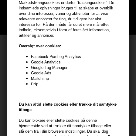
Markedsføringscookies er derfor ”trackingcookies”. De
Bliv helt gratis en del af vores kundeklub og optjen rabatter når du
indsamlede oplysninger bruges til at skabe et overblik
handler
over dine interesser, vaner og aktiviteter for at vise
relevante annoncer for ting, du tidligere har vist
BLIV GRATIS MEDLEM HER
interesse for. På den måde får du et mere målrettet
indhold, eksempelvis i form af foreslået information,
artikler og annoncer.
Kundeservice
Oversigt over cookies:
HAIR247
Facebook Pixel og Analytics
Google Analytics
Frisenborgvej 6A
Google Tag Manager
7800 Skive
Google Ads
Mailchimp
CVR: 44874253
Drip
kundeservice@hair247.dk
Tlf. 23839799 (hverdage 9-14)
Du kan altid slette cookies eller trække dit samtykke
tilbage
Modtag tilbud mm
Du kan blokere eller slette cookies på denne
Tilmeld dig nyhedsbrev - du kan altid afmelde det igen.
hjemmeside ved at trække dit samtykke tilbage eller
slå dem fra i din browsers indstillinger. Du skal dog
Navn