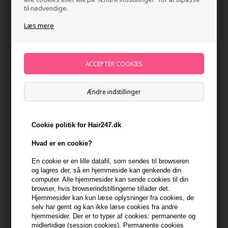
til nødvendige.
Læs mere
Ændre indstillinger
Beard Monkey Hairspray Strong 100ml
Mærker
»
Beard Monkey
Brand:
Beard Monkey
Cookie politik for Hair247.dk
UDSOLGT
Send mail når varen kommer på lager igen
Hvad er en cookie?
En cookie er en lille datafil, som sendes til browseren
Ikke på lager
- Leveringstid Ukendt dage
og lagres der, så en hjemmeside kan genkende din
computer. Alle hjemmesider kan sende cookies til din
browser, hvis browserindstillingerne tillader det.
Du får
til dit næste køb når du køber denne vare -
Vis min
Hjemmesider kan kun læse oplysninger fra cookies, de
konto
selv har gemt og kan ikke læse cookies fra andre
hjemmesider. Der er to typer af cookies: permanente og
midlertidige (session cookies). Permanente cookies
399,10 DKK FRA GRATIS FRAGT
399.1 DKK