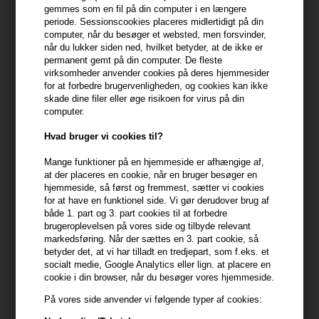
gemmes som en fil på din computer i en længere
periode. Sessionscookies placeres midlertidigt på din
computer, når du besøger et websted, men forsvinder,
Beskrivelse
Anmeldelser
Fabrikant
når du lukker siden ned, hvilket betyder, at de ikke er
permanent gemt på din computer. De fleste
virksomheder anvender cookies på deres hjemmesider
Beard Monkey Hairspray Strong er en hårspray med ekstra stærkt
for at forbedre brugervenligheden, og cookies kan ikke
hold.
skade dine filer eller øge risikoen for virus på din
computer.
Egenskaber
Hvad bruger vi cookies til?
- Giver et ekstra stærkt hold
- Let glans
Mange funktioner på en hjemmeside er afhængige af,
at der placeres en cookie, når en bruger besøger en
- Passer alle hårtyper
hjemmeside, så først og fremmest, sætter vi cookies
- God at bruge efter de forskellige vokse fra Beard Monkey.
for at have en funktionel side. Vi gør derudover brug af
både 1. part og 3. part cookies til at forbedre
Anvend sådan
brugeroplevelsen på vores side og tilbyde relevant
markedsføring. Når der sættes en 3. part cookie, så
- Påfør på tørt hår
betyder det, at vi har tilladt en tredjepart, som f.eks. et
- Spray i fejende bevægelser fra ca 25-30 cm afstand fra håret
socialt medie, Google Analytics eller lign. at placere en
- Hvis dysen tilstoppes, skylles den med varmt vand
cookie i din browser, når du besøger vores hjemmeside.
På vores side anvender vi følgende typer af cookies:
Størrelse: 100ml