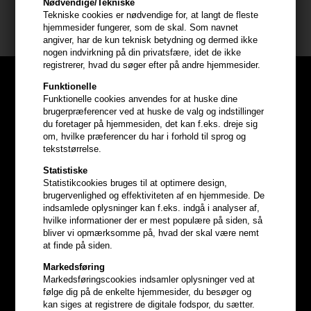
Nødvendige/Tekniske
Tekniske cookies er nødvendige for, at langt de fleste
Beard Monkey
hjemmesider fungerer, som de skal. Som navnet
angiver, har de kun teknisk betydning og dermed ikke
nogen indvirkning på din privatsfære, idet de ikke
registrerer, hvad du søger efter på andre hjemmesider.
Funktionelle
Funktionelle cookies anvendes for at huske dine
brugerpræferencer ved at huske de valg og indstillinger
du foretager på hjemmesiden, det kan f.eks. dreje sig
om, hvilke præferencer du har i forhold til sprog og
tekststørrelse.
Statistiske
Statistikcookies bruges til at optimere design,
brugervenlighed og effektiviteten af en hjemmeside. De
indsamlede oplysninger kan f.eks. indgå i analyser af,
hvilke informationer der er mest populære på siden, så
bliver vi opmærksomme på, hvad der skal være nemt
at finde på siden.
Optjen
5% bonuskroner
på
Markedsføring
Markedsføringscookies indsamler oplysninger ved at
hele din ordre
følge dig på de enkelte hjemmesider, du besøger og
kan siges at registrere de digitale fodspor, du sætter.