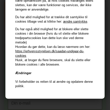
være opmærksom på, at hvis cookies fravælges ellers
slettes, kan der være funktioner og services, der ikke
E-mail
længere er anvendelige.
Du har altid mulighed for at trække dit samtykke til
cookies tilbage ved at klikke her:
ændre samtykke
.
TILMELD
Du har også altid mulighed for at blokere eller slette
Consent
cookies i din browser (hvis du vil slette eller blokere
Jeg accepterer vilkår og betingelser.
tredjepartscookies kan dette kun ske ved denne
Læs mere her
metode)
Hvordan du gør dette, kan du læse nærmere om her:
Husk at vi har
https://erhvervsstyrelsen.dk/saadan-undgaar-du-
cookies
Tilmeld dig nyhedsbrevet
Gratis fragt til ved køb over 399 kr på udvalgte fragtformer
Husk, at bruger du flere browsere, skal du slette eller
Vi sender samme hverdag ved bestilling inden kl 14:45
blokere cookies i alle browsere.
356 dages returret
Og modtag nyheder, eksklusive tilbud og rabatter
Ændringer
direkte i din indbakke.
+9600 anmeldelser på Trustpilot , 4.9 Rating
Vi forbeholder os retten til at ændre og opdatere denne
Vi er E-mærket - Din sikkerhed
Fornavn
politik.
E-mail