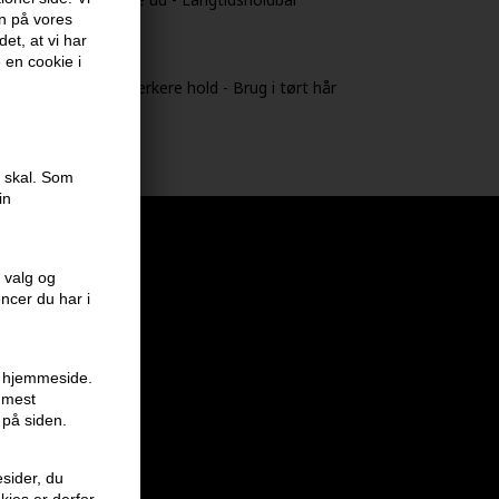
en på vores
et, at vi har
e en cookie i
Tilføj ekstra for stærkere hold - Brug i tørt hår
e skal. Som
in
 valg og
encer du har i
en hjemmeside.
r mest
 på siden.
sider, du
kies er derfor