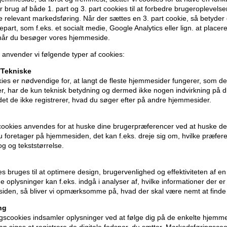
 brug af både 1. part og 3. part cookies til at forbedre brugeroplevels
de relevant markedsføring. Når der sættes en 3. part cookie, så betyder d
Anvendelse
djepart, som f.eks. et socialt medie, Google Analytics eller lign. at placer
 når du besøger vores hjemmeside.
- Spray jævnt over den færdige frisure - 
 anvender vi følgende typer af cookies:
Størrelse: 300ml.
Tekniske
ies er nødvendige for, at langt de fleste hjemmesider fungerer, som d
r, har de kun teknisk betydning og dermed ikke nogen indvirkning på d
idet de ikke registrerer, hvad du søger efter på andre hjemmesider.
cookies anvendes for at huske dine brugerpræferencer ved at huske de
 du foretager på hjemmesiden, det kan f.eks. dreje sig om, hvilke præfer
rog og tekststørrelse.
ies bruges til at optimere design, brugervenlighed og effektiviteten af 
 oplysninger kan f.eks. indgå i analyser af, hvilke informationer der e
iden, så bliver vi opmærksomme på, hvad der skal være nemt at finde
ng
scookies indsamler oplysninger ved at følge dig på de enkelte hjemme
n siges at registrere de digitale fodspor, du sætter. Markedsføringscoo