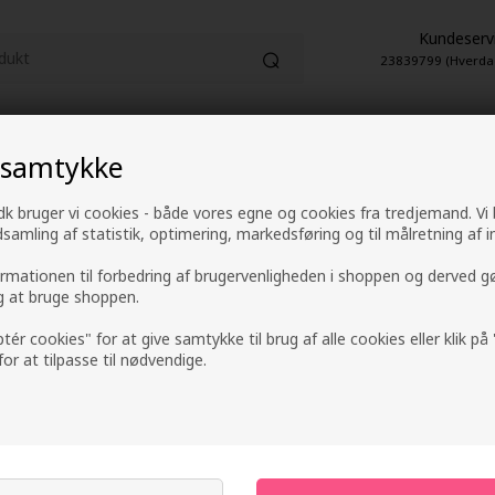
Kundeserv
23839799 (Hverda
HUDPLEJE
PARFUME
EL-ARTIKLER
 samtykke
1-2 hverdage leveringstid
4,9 fra +9600 anme
k bruger vi cookies - både vores egne og cookies fra tredjemand. Vi
ndsamling af statistik, optimering, markedsføring og til målretning af i
ormationen til forbedring af brugervenligheden i shoppen og derved g
ig at bruge shoppen.
Björk SPRAYA LA
ptér cookies" for at give samtykke til brug af alle cookies eller klik p
Hairspray 300ml
 for at tilpasse til nødvendige.
Mærker
»
Björk Haircare
169,00
DKK