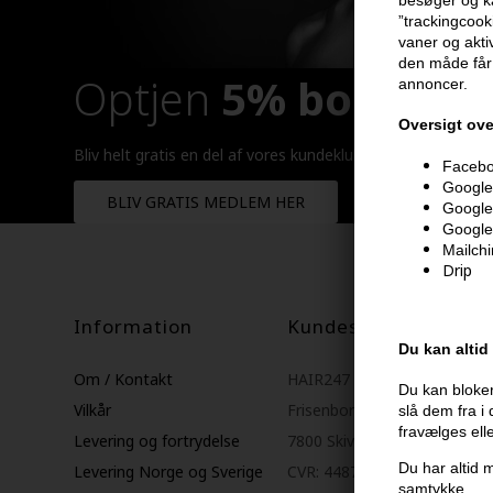
”trackingcook
vaner og aktiv
den måde får 
Optjen
5% bonuskr
annoncer.
Oversigt ove
Bliv helt gratis en del af vores kundeklub og optjen rabatt
Faceboo
Google 
BLIV GRATIS MEDLEM HER
Google
Google
Mailch
Drip
Information
Kundeservice
Du kan altid
Om / Kontakt
HAIR247
Du kan bloker
Vilkår
Frisenborgvej 6A
slå dem fra i
fravælges ell
Levering og fortrydelse
7800 Skive
Du har altid m
Levering Norge og Sverige
CVR: 44874253
samtykke
.