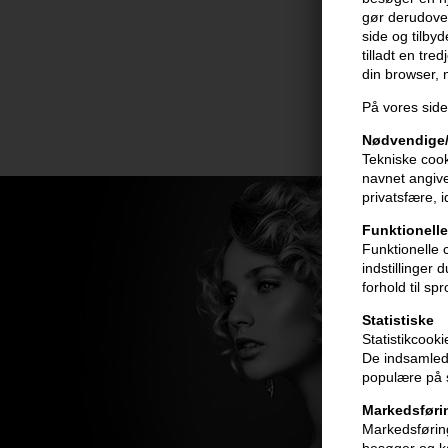
gør derudover
side og tilby
tilladt en tre
din browser,
På vores side
Nødvendige/
Tekniske cook
navnet angive
privatsfære, 
Funktionelle
Funktionelle 
indstillinger
forhold til sp
Statistiske
Statistikcook
De indsamlede
populære på s
Markedsføri
Markedsføring
besøger og ka