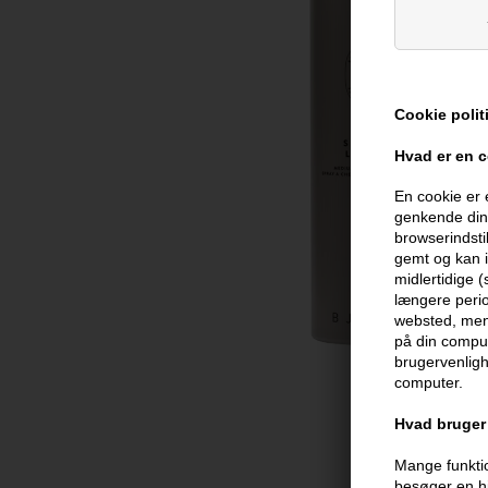
Cookie polit
Hvad er en 
En cookie er 
genkende din 
browserindsti
gemt og kan i
midlertidige 
længere perio
websted, men 
på din comput
brugervenligh
computer.
Hvad bruger 
Mange funktio
besøger en hj