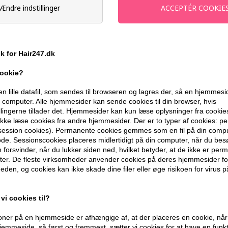
Ændre indstillinger
-
+
På lager
- Leveringstid 1-2 dage
ik for Hair247.dk
Du får
8 DKK
til dit næste køb når du
cookie?
en lille datafil, som sendes til browseren og lagres der, så en hjemmes
399,10 DKK FRA GRATIS FRAGT
computer. Alle hjemmesider kan sende cookies til din browser, hvis
llingerne tillader det. Hjemmesider kan kun læse oplysninger fra cookie
kke læse cookies fra andre hjemmesider. Der er to typer af cookies: 
(session cookies). Permanente cookies gemmes som en fil på din compu
BESKRIVELSE
ANMELDELSER
de. Sessionscookies placeres midlertidigt på din computer, når du bes
forsvinder, når du lukker siden ned, hvilket betyder, at de ikke er pe
er. De fleste virksomheder anvender cookies på deres hjemmesider for
Björk SPRAYA LAGOM Medium Hold Hairspra
eden, og cookies kan ikke skade dine filer eller øge risikoen for virus p
at gøre håret stift. Den holder frisure
både hverdag og styling. Let at børste u
vi cookies til?
Egenskaber
ner på en hjemmeside er afhængige af, at der placeres en cookie, når
emmeside, så først og fremmest, sætter vi cookies for at have en funkti
- Medium hold - Fleksibel finish - Ikke-k