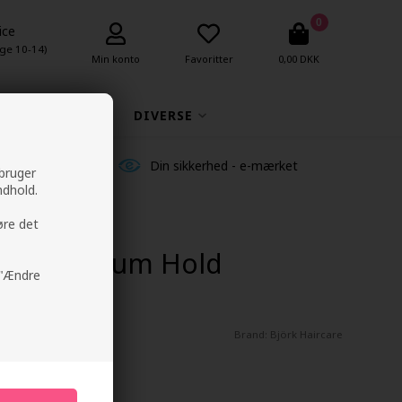
0
ice
ge 10-14)
Min konto
Favoritter
0,00 DKK
MAKEUP
DIVERSE
ldelser
Din sikkerhed - e-mærket
 bruger
ndhold.
øre det
GOM Medium Hold
å "Ændre
Brand:
Björk Haircare