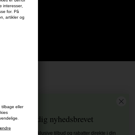
e interesser,
sse for. På
n, artikler og
at vi har
tis fragt til ved køb over 399 kr på udvalgte fragtformer
tilbage eller
sender samme hverdag ved bestilling inden kl 14:45
okies
Tilmeld dig nyhedsbrevet
vendelige.
 dages returret
ændre
00 anmeldelser på Trustpilot , 4.9 Rating
tag nyheder, eksklusive tilbud og rabatter direkte i din