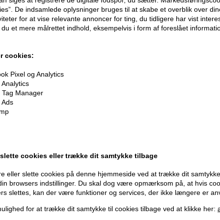
ies”. De indsamlede oplysninger bruges til at skabe et overblik over din
iteter for at vise relevante annoncer for ting, du tidligere har vist intere
du et mere målrettet indhold, eksempelvis i form af foreslået informatio
oner
på hele din ordre
r cookies:
er når du handler
k Pixel og Analytics
Analytics
 Tag Manager
 Ads
imp
Modtag tilbud mm
Husk 
 slette cookies eller trække dit samtykke tilbage
Tilmeld dig nyhedsbrev - du kan altid afmelde det igen.
Gra
e eller slette cookies på denne hjemmeside ved at trække dit samtykke 
Vi 
 din browsers indstillinger. Du skal dog være opmærksom på, at hvis co
Navn
ers slettes, kan der være funktioner og services, der ikke længere er an
356
E-mail
ulighed for at trække dit samtykke til cookies tilbage ved at klikke her:
+96
Og mod