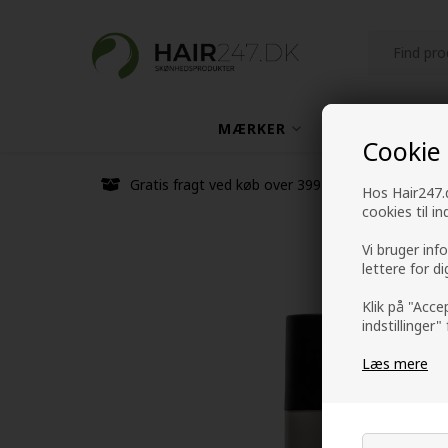
MÆRKER
HÅRPLEJE
Cookie
Gratis fragt ved køb over 399 kr
Hos Hair247.d
cookies til i
Vi bruger inf
lettere for d
Klik på "Acce
indstillinger"
Læs mere