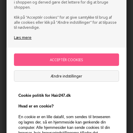
i shoppen og derved gøre det lettere for dig at bruge
shoppen.
Klik på "Acceptér cookies" for at give samtykke til brug af
alle cookies eller klik på "Ændre indstillinger" for at tilpasse
til nødvendige.
Læs mere
Color Wow Cult Favorite Firm + Flexible Hairspray
250ml
Mærker
»
Color Wow
Brand:
Color Wow
Ændre indstillinger
199,00
DKK
Cookie politik for Hair247.dk
-
+
Hvad er en cookie?
En cookie er en lille datafil, som sendes til browseren
På lager
- Leveringstid 1-2 dage
og lagres der, så en hjemmeside kan genkende din
computer. Alle hjemmesider kan sende cookies til din
Du får
10 DKK
til dit næste køb når du køber denne vare -
Vis
browser, hvis browserindstillingerne tillader det.