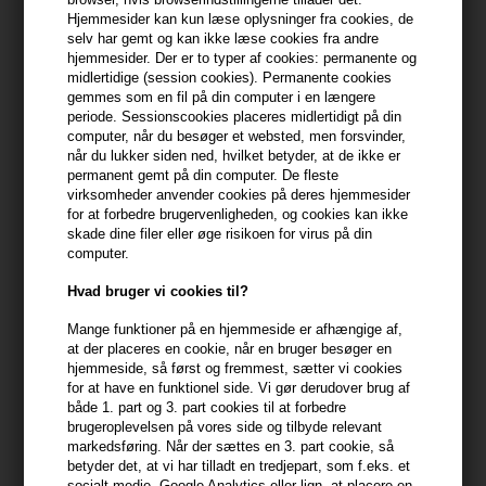
min konto
Hjemmesider kan kun læse oplysninger fra cookies, de
selv har gemt og kan ikke læse cookies fra andre
hjemmesider. Der er to typer af cookies: permanente og
399,10 DKK FRA GRATIS FRAGT
399.1 DKK
midlertidige (session cookies). Permanente cookies
gemmes som en fil på din computer i en længere
periode. Sessionscookies placeres midlertidigt på din
Beskrivelse
Anmeldelser
Fabrikant
computer, når du besøger et websted, men forsvinder,
når du lukker siden ned, hvilket betyder, at de ikke er
permanent gemt på din computer. De fleste
Color Wow Cult Favorite Firm + Flexible Hairspray 250ml er en
virksomheder anvender cookies på deres hjemmesider
for at forbedre brugervenligheden, og cookies kan ikke
vægtløs, hurtigtørrende hårlak, der giver et fast, men fleksibelt
skade dine filer eller øge risikoen for virus på din
hold uden at stivne eller efterlade rester. Den er udviklet til at
computer.
beskytte mod luftfugtighed og bevare frisuren hele dagen –
perfekt til både glatte og voluminøse styles.
Hvad bruger vi cookies til?
Mange funktioner på en hjemmeside er afhængige af,
Egenskaber
at der placeres en cookie, når en bruger besøger en
- Giver stærkt, men fleksibelt hold
hjemmeside, så først og fremmest, sætter vi cookies
for at have en funktionel side. Vi gør derudover brug af
- Efterlader håret blødt og bevægeligt
både 1. part og 3. part cookies til at forbedre
- Tørrer hurtigt og klistrer ikke
brugeroplevelsen på vores side og tilbyde relevant
- Modstår luftfugtighed og holder frizz væk
markedsføring. Når der sættes en 3. part cookie, så
- Uden alkohol og silikone
betyder det, at vi har tilladt en tredjepart, som f.eks. et
socialt medie, Google Analytics eller lign. at placere en