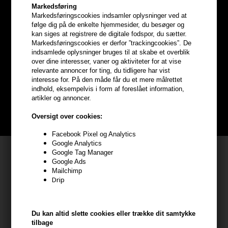
Markedsføring
Markedsføringscookies indsamler oplysninger ved at
følge dig på de enkelte hjemmesider, du besøger og
kan siges at registrere de digitale fodspor, du sætter.
Optjen
5% bonuskroner
på
Markedsføringscookies er derfor ”trackingcookies”. De
indsamlede oplysninger bruges til at skabe et overblik
hele din ordre
over dine interesser, vaner og aktiviteter for at vise
relevante annoncer for ting, du tidligere har vist
interesse for. På den måde får du et mere målrettet
Bliv helt gratis en del af vores kundeklub og optjen rabatter når du
indhold, eksempelvis i form af foreslået information,
handler
artikler og annoncer.
BLIV GRATIS MEDLEM HER
Oversigt over cookies:
Facebook Pixel og Analytics
Google Analytics
Kundeservice
Google Tag Manager
Google Ads
HAIR247
Mailchimp
Drip
Frisenborgvej 6A
7800 Skive
CVR: 44874253
Du kan altid slette cookies eller trække dit samtykke
tilbage
kundeservice@hair247.dk