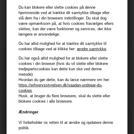
Tlf. 23839799 (hverdage 9-14)
Du kan blokere eller slette cookies på denne
hjemmeside ved at trække dit samtykke tilbage eller
slå dem fra i din browsers indstillinger. Du skal dog
Modtag tilbud mm
være opmærksom på, at hvis cookies fravælges ellers
slettes, kan der være funktioner og services, der ikke
Tilmeld dig nyhedsbrev - du kan altid afmelde det igen.
længere er anvendelige.
Navn
Du har altid mulighed for at trække dit samtykke til
cookies tilbage ved at klikke her:
ændre samtykke
.
E-mail
Du har også altid mulighed for at blokere eller slette
cookies i din browser (hvis du vil slette eller blokere
tredjepartscookies kan dette kun ske ved denne
TILMELD
metode)
Hvordan du gør dette, kan du læse nærmere om her:
https://erhvervsstyrelsen.dk/saadan-undgaar-du-
Consent
Jeg accepterer vilkår og betingelser.
cookies
Læs mere her
Husk, at bruger du flere browsere, skal du slette eller
blokere cookies i alle browsere.
Husk at vi har
Ændringer
Tilmeld dig nyhedsbrevet
Gratis fragt til ved køb over 399 kr på udvalgte fragtformer
Vi forbeholder os retten til at ændre og opdatere denne
Vi sender samme hverdag ved bestilling inden kl 14:45
politik.
356 dages returret
Og modtag nyheder, eksklusive tilbud og rabatter