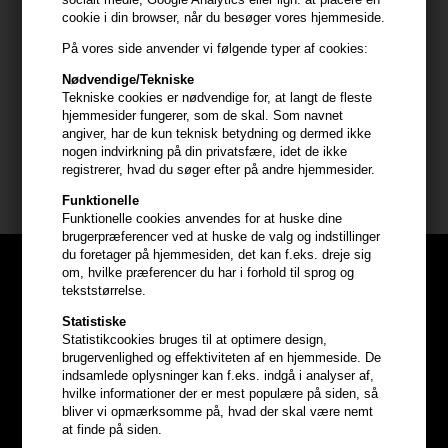
cookie i din browser, når du besøger vores hjemmeside.
Anvendelse
På vores side anvender vi følgende typer af cookies:
- Ryst flasken grundigt før brug
- Spray jævnt over tørt, stylet hår
Nødvendige/Tekniske
- Hold flasken ca. 20–25 cm fra håret
Tekniske cookies er nødvendige for, at langt de fleste
- Påfør mere for ekstra hold
hjemmesider fungerer, som de skal. Som navnet
angiver, har de kun teknisk betydning og dermed ikke
- Perfekt som afsluttende finish
nogen indvirkning på din privatsfære, idet de ikke
registrerer, hvad du søger efter på andre hjemmesider.
Størrelse: 250ml
Funktionelle
Funktionelle cookies anvendes for at huske dine
brugerpræferencer ved at huske de valg og indstillinger
du foretager på hjemmesiden, det kan f.eks. dreje sig
om, hvilke præferencer du har i forhold til sprog og
tekststørrelse.
Statistiske
Statistikcookies bruges til at optimere design,
brugervenlighed og effektiviteten af en hjemmeside. De
indsamlede oplysninger kan f.eks. indgå i analyser af,
hvilke informationer der er mest populære på siden, så
bliver vi opmærksomme på, hvad der skal være nemt
at finde på siden.