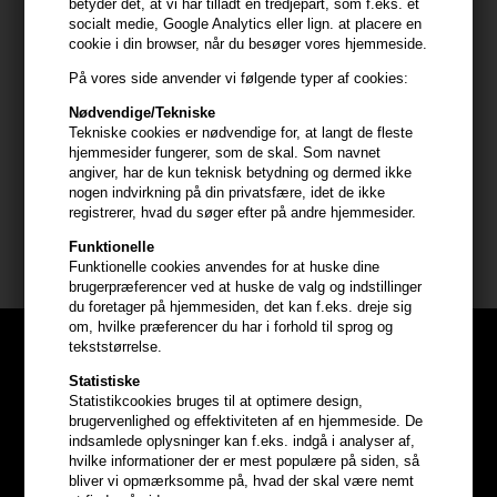
betyder det, at vi har tilladt en tredjepart, som f.eks. et
socialt medie, Google Analytics eller lign. at placere en
cookie i din browser, når du besøger vores hjemmeside.
Anvendelse
På vores side anvender vi følgende typer af cookies:
- Ryst flasken grundigt før brug
- Del håret op i sektioner
Nødvendige/Tekniske
- Spray direkte ved hårrødderne med ca. 15 cm afstand
Tekniske cookies er nødvendige for, at langt de fleste
- Lad produktet sætte sig i et par sekunder
hjemmesider fungerer, som de skal. Som navnet
angiver, har de kun teknisk betydning og dermed ikke
- Massér let ind med fingerspidserne
nogen indvirkning på din privatsfære, idet de ikke
- Børst eller style håret som ønsket
registrerer, hvad du søger efter på andre hjemmesider.
Funktionelle
Størrelse: 200ml.
Funktionelle cookies anvendes for at huske dine
brugerpræferencer ved at huske de valg og indstillinger
du foretager på hjemmesiden, det kan f.eks. dreje sig
om, hvilke præferencer du har i forhold til sprog og
tekststørrelse.
Statistiske
Statistikcookies bruges til at optimere design,
brugervenlighed og effektiviteten af en hjemmeside. De
indsamlede oplysninger kan f.eks. indgå i analyser af,
hvilke informationer der er mest populære på siden, så
bliver vi opmærksomme på, hvad der skal være nemt