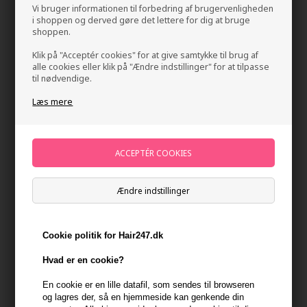
Vi bruger informationen til forbedring af brugervenligheden
i shoppen og derved gøre det lettere for dig at bruge
shoppen.
Klik på "Acceptér cookies" for at give samtykke til brug af
alle cookies eller klik på "Ændre indstillinger" for at tilpasse
til nødvendige.
Læs mere
Color Wow Insta Wow Advanced Dry Shampoo
200ml
Mærker
»
Color Wow
Brand:
Color Wow
218,00
DKK
Ændre indstillinger
-
+
Cookie politik for Hair247.dk
Hvad er en cookie?
På lager
- Leveringstid 1-2 dage
En cookie er en lille datafil, som sendes til browseren
og lagres der, så en hjemmeside kan genkende din
Du får
11 DKK
til dit næste køb når du køber denne vare -
Vis