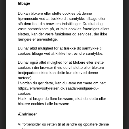
CVR: 44874253
tilbage
kundeservice@hair247.dk
Du kan blokere eller slette cookies på denne
Tlf. 23839799 (hverdage 9-14)
hjemmeside ved at trække dit samtykke tilbage eller
slå dem fra i din browsers indstillinger. Du skal dog
være opmærksom på, at hvis cookies fravælges ellers
Modtag tilbud mm
slettes, kan der være funktioner og services, der ikke
længere er anvendelige.
Tilmeld dig nyhedsbrev - du kan altid afmelde det igen.
Du har altid mulighed for at trække dit samtykke til
Navn
cookies tilbage ved at klikke her:
ændre samtykke
.
Du har også altid mulighed for at blokere eller slette
E-mail
cookies i din browser (hvis du vil slette eller blokere
tredjepartscookies kan dette kun ske ved denne
metode)
Hvordan du gør dette, kan du læse nærmere om her:
TILMELD
https://erhvervsstyrelsen.dk/saadan-undgaar-du-
cookies
Consent
Jeg accepterer vilkår og betingelser.
Husk, at bruger du flere browsere, skal du slette eller
Læs mere her
blokere cookies i alle browsere.
Husk at vi har
Ændringer
Tilmeld dig nyhedsbrevet
Gratis fragt til ved køb over 399 kr på udvalgte fragtformer
Vi forbeholder os retten til at ændre og opdatere denne