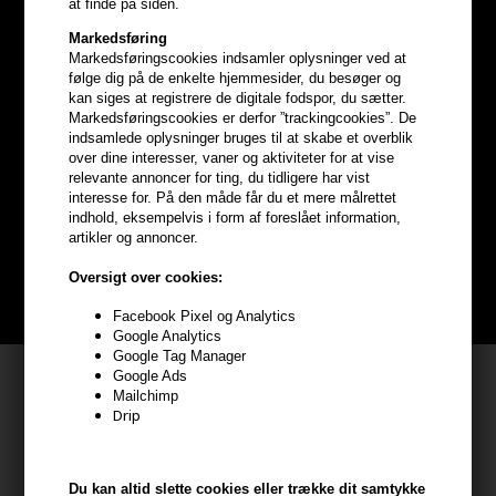
at finde på siden.
Markedsføring
Markedsføringscookies indsamler oplysninger ved at
følge dig på de enkelte hjemmesider, du besøger og
kan siges at registrere de digitale fodspor, du sætter.
Markedsføringscookies er derfor ”trackingcookies”. De
Optjen
5% bonuskroner
på
indsamlede oplysninger bruges til at skabe et overblik
over dine interesser, vaner og aktiviteter for at vise
hele din ordre
relevante annoncer for ting, du tidligere har vist
interesse for. På den måde får du et mere målrettet
indhold, eksempelvis i form af foreslået information,
Bliv helt gratis en del af vores kundeklub og optjen rabatter når du
artikler og annoncer.
handler
Oversigt over cookies:
BLIV GRATIS MEDLEM HER
Facebook Pixel og Analytics
Google Analytics
Google Tag Manager
Google Ads
Kundeservice
Mailchimp
Drip
HAIR247
Frisenborgvej 6A
7800 Skive
Du kan altid slette cookies eller trække dit samtykke