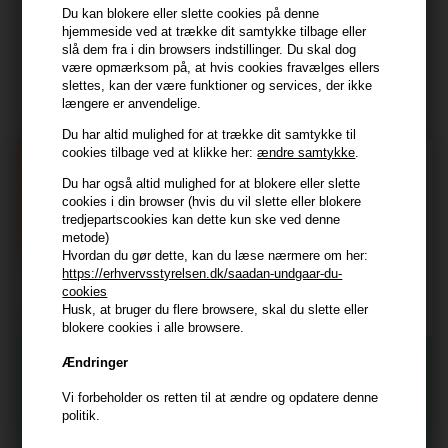
Du kan blokere eller slette cookies på denne
hjemmeside ved at trække dit samtykke tilbage eller
Modtag tilbud mm
slå dem fra i din browsers indstillinger. Du skal dog
være opmærksom på, at hvis cookies fravælges ellers
slettes, kan der være funktioner og services, der ikke
Tilmeld dig nyhedsbrev - du kan altid afmelde det igen.
længere er anvendelige.
Navn
Du har altid mulighed for at trække dit samtykke til
cookies tilbage ved at klikke her:
ændre samtykke
.
E-mail
Du har også altid mulighed for at blokere eller slette
cookies i din browser (hvis du vil slette eller blokere
tredjepartscookies kan dette kun ske ved denne
TILMELD
metode)
Hvordan du gør dette, kan du læse nærmere om her:
Consent
Jeg accepterer vilkår og betingelser.
https://erhvervsstyrelsen.dk/saadan-undgaar-du-
cookies
Læs mere her
Husk, at bruger du flere browsere, skal du slette eller
Husk at vi har
blokere cookies i alle browsere.
Tilmeld dig nyhedsbrevet
Gratis fragt til ved køb over 399 kr på udvalgte fragtformer
Ændringer
Vi sender samme hverdag ved bestilling inden kl 14:45
Vi forbeholder os retten til at ændre og opdatere denne
356 dages returret
Og modtag nyheder, eksklusive tilbud og rabatter
politik.
direkte i din indbakke.
+9600 anmeldelser på Trustpilot , 4.9 Rating