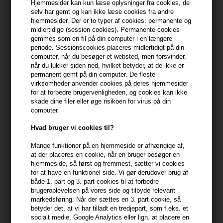
Hjemmesider kan kun læse oplysninger fra cookies, de
selv har gemt og kan ikke læse cookies fra andre
399,10 DKK FRA GRATIS FRAGT
399.1 DKK
hjemmesider. Der er to typer af cookies: permanente og
midlertidige (session cookies). Permanente cookies
gemmes som en fil på din computer i en længere
periode. Sessionscookies placeres midlertidigt på din
Beskrivelse
Anmeldelser
Fabrikant
computer, når du besøger et websted, men forsvinder,
når du lukker siden ned, hvilket betyder, at de ikke er
permanent gemt på din computer. De fleste
epiic nr 2 Repair’it conditioner reparerer og styrker skadet, tørt og
virksomheder anvender cookies på deres hjemmesider
kemisk behandlet hår.
for at forbedre brugervenligheden, og cookies kan ikke
skade dine filer eller øge risikoen for virus på din
Egenskaber
computer.
- Fugtgivende og genopbyggende
Hvad bruger vi cookies til?
- Indeholder algeekstrakt, som virker reparerende og hjælper
håret med at genvinde sin naturlige styrke, blødhed og glans
Mange funktioner på en hjemmeside er afhængige af,
at der placeres en cookie, når en bruger besøger en
- Certificeret af Ecocert Greenlife i henhold til COSMOS standarder
hjemmeside, så først og fremmest, sætter vi cookies
- Indeholder Panthenol (Vitamin B5), Koriander, citrus samt aloe
for at have en funktionel side. Vi gør derudover brug af
vera.
både 1. part og 3. part cookies til at forbedre
- blødgørende
brugeroplevelsen på vores side og tilbyde relevant
markedsføring. Når der sættes en 3. part cookie, så
- beskytter mod skader fra styling og høje temperaturer
betyder det, at vi har tilladt en tredjepart, som f.eks. et
socialt medie, Google Analytics eller lign. at placere en
Anvendelse