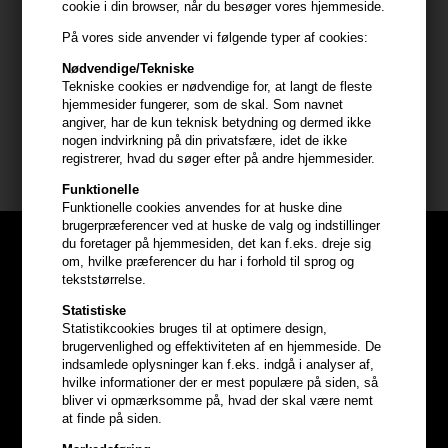
cookie i din browser, når du besøger vores hjemmeside.
- Fordel en passende mængde balsam i vådt hår efter hårvask
På vores side anvender vi følgende typer af cookies:
- Lad virke i 1-2 minutter
Nødvendige/Tekniske
- Skyl grundigt
Tekniske cookies er nødvendige for, at langt de fleste
hjemmesider fungerer, som de skal. Som navnet
Størrelse: 970ml
angiver, har de kun teknisk betydning og dermed ikke
nogen indvirkning på din privatsfære, idet de ikke
Epiic Hair Care
registrerer, hvad du søger efter på andre hjemmesider.
Funktionelle
Funktionelle cookies anvendes for at huske dine
brugerpræferencer ved at huske de valg og indstillinger
du foretager på hjemmesiden, det kan f.eks. dreje sig
om, hvilke præferencer du har i forhold til sprog og
tekststørrelse.
Statistiske
Statistikcookies bruges til at optimere design,
brugervenlighed og effektiviteten af en hjemmeside. De
indsamlede oplysninger kan f.eks. indgå i analyser af,
hvilke informationer der er mest populære på siden, så
bliver vi opmærksomme på, hvad der skal være nemt
at finde på siden.