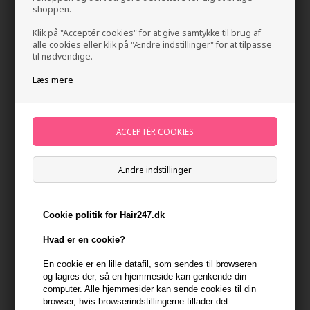
shoppen.
Klik på "Acceptér cookies" for at give samtykke til brug af
alle cookies eller klik på "Ændre indstillinger" for at tilpasse
til nødvendige.
Læs mere
epiic nr 2 Repair’it conditioner 970ml
Mærker
»
Epiic Hair Care
Brand:
epiic hair care
Ændre indstillinger
736,00
DKK
Cookie politik for Hair247.dk
-
+
Hvad er en cookie?
På lager
- Leveringstid 1-2 dage
En cookie er en lille datafil, som sendes til browseren
og lagres der, så en hjemmeside kan genkende din
Du får
37 DKK
til dit næste køb når du køber denne vare -
Vis
computer. Alle hjemmesider kan sende cookies til din
min konto
browser, hvis browserindstillingerne tillader det.