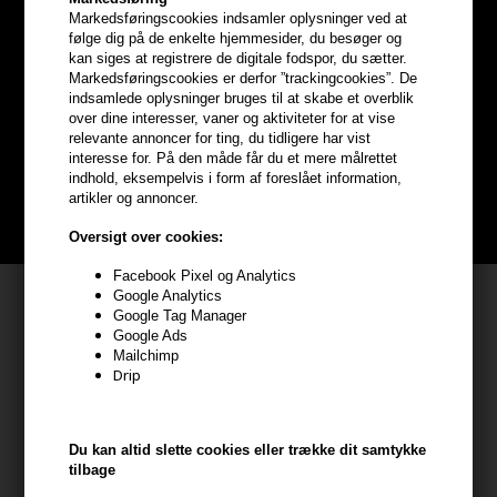
Markedsføringscookies indsamler oplysninger ved at
følge dig på de enkelte hjemmesider, du besøger og
Optjen
5% bonuskroner
på
kan siges at registrere de digitale fodspor, du sætter.
Markedsføringscookies er derfor ”trackingcookies”. De
hele din ordre
indsamlede oplysninger bruges til at skabe et overblik
over dine interesser, vaner og aktiviteter for at vise
relevante annoncer for ting, du tidligere har vist
Bliv helt gratis en del af vores kundeklub og optjen rabatter når du
interesse for. På den måde får du et mere målrettet
handler
indhold, eksempelvis i form af foreslået information,
artikler og annoncer.
BLIV GRATIS MEDLEM HER
Oversigt over cookies:
Facebook Pixel og Analytics
Kundeservice
Google Analytics
Google Tag Manager
Google Ads
HAIR247
Mailchimp
Frisenborgvej 6A
Drip
7800 Skive
CVR: 44874253
Du kan altid slette cookies eller trække dit samtykke
kundeservice@hair247.dk
tilbage
Tlf. 23839799 (hverdage 9-14)