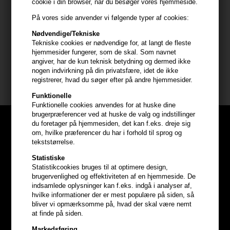
cookie i din browser, når du besøger vores hjemmeside.
Anvendelse
På vores side anvender vi følgende typer af cookies:
- Påfør nænsomt på renset ansigt og hals
Nødvendige/Tekniske
Tekniske cookies er nødvendige for, at langt de fleste
hjemmesider fungerer, som de skal. Som navnet
Størrelse: 50ml
angiver, har de kun teknisk betydning og dermed ikke
nogen indvirkning på din privatsfære, idet de ikke
Evolve Organic Beauty
registrerer, hvad du søger efter på andre hjemmesider.
Funktionelle
Funktionelle cookies anvendes for at huske dine
brugerpræferencer ved at huske de valg og indstillinger
du foretager på hjemmesiden, det kan f.eks. dreje sig
om, hvilke præferencer du har i forhold til sprog og
tekststørrelse.
Statistiske
Statistikcookies bruges til at optimere design,
brugervenlighed og effektiviteten af en hjemmeside. De
indsamlede oplysninger kan f.eks. indgå i analyser af,
hvilke informationer der er mest populære på siden, så
bliver vi opmærksomme på, hvad der skal være nemt
at finde på siden.
Markedsføring