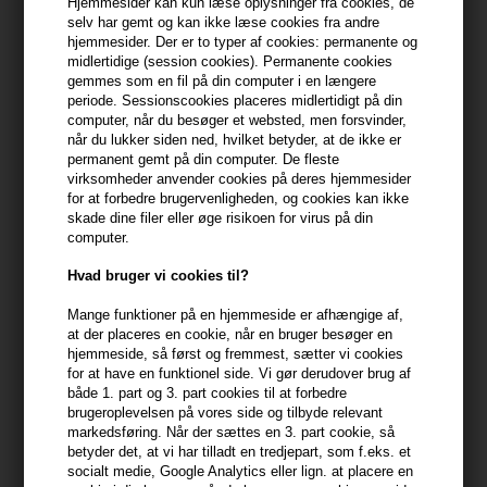
Hjemmesider kan kun læse oplysninger fra cookies, de
selv har gemt og kan ikke læse cookies fra andre
Du får
11 DKK
til dit næste køb når du køber denne vare -
Vis
hjemmesider. Der er to typer af cookies: permanente og
min konto
midlertidige (session cookies). Permanente cookies
gemmes som en fil på din computer i en længere
periode. Sessionscookies placeres midlertidigt på din
399,10 DKK FRA GRATIS FRAGT
399.1 DKK
computer, når du besøger et websted, men forsvinder,
når du lukker siden ned, hvilket betyder, at de ikke er
permanent gemt på din computer. De fleste
Beskrivelse
Anmeldelser
Fabrikant
virksomheder anvender cookies på deres hjemmesider
for at forbedre brugervenligheden, og cookies kan ikke
skade dine filer eller øge risikoen for virus på din
Evolve Organic Beauty True Balance Gel Cream for Combination-
computer.
Oily Skin er en anti-aging lotion, der genopretter hudens naturlige
Hvad bruger vi cookies til?
balance og beskytter huden mod forurening.
Mange funktioner på en hjemmeside er afhængige af,
Egenskaber
at der placeres en cookie, når en bruger besøger en
hjemmeside, så først og fremmest, sætter vi cookies
Denne lotion indeholder blandt andet afrikanske moringa-
for at have en funktionel side. Vi gør derudover brug af
peptider, der beskytter hudcellerne mod forurening og renser
både 1. part og 3. part cookies til at forbedre
huden. Ingefærplanteceller og avocado-ekstrakt medvirker til at
brugeroplevelsen på vores side og tilbyde relevant
dæmpe talgproduktionen og synligheden af porer, hvilket
markedsføring. Når der sættes en 3. part cookie, så
betyder det, at vi har tilladt en tredjepart, som f.eks. et
efterlader huden mat og blød. Hyaluronsure fugten huden i
socialt medie, Google Analytics eller lign. at placere en
dybden og udfylder hudens fine linier.