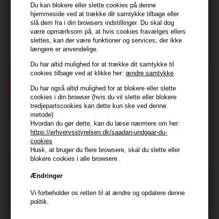
Du kan blokere eller slette cookies på denne
hjemmeside ved at trække dit samtykke tilbage eller
Modtag tilbud mm
slå dem fra i din browsers indstillinger. Du skal dog
være opmærksom på, at hvis cookies fravælges ellers
Tilmeld dig nyhedsbrev - du kan altid afmelde det igen.
slettes, kan der være funktioner og services, der ikke
længere er anvendelige.
Navn
Du har altid mulighed for at trække dit samtykke til
cookies tilbage ved at klikke her:
ændre samtykke
.
E-mail
Du har også altid mulighed for at blokere eller slette
cookies i din browser (hvis du vil slette eller blokere
tredjepartscookies kan dette kun ske ved denne
TILMELD
metode)
Hvordan du gør dette, kan du læse nærmere om her:
Consent
Jeg accepterer vilkår og betingelser.
https://erhvervsstyrelsen.dk/saadan-undgaar-du-
Læs mere her
cookies
Husk, at bruger du flere browsere, skal du slette eller
Husk at vi har
blokere cookies i alle browsere.
Tilmeld dig nyhedsbrevet
Gratis fragt til ved køb over 399 kr på udvalgte fragtformer
Ændringer
Vi sender samme hverdag ved bestilling inden kl 14:45
Vi forbeholder os retten til at ændre og opdatere denne
356 dages returret
Og modtag nyheder, eksklusive tilbud og rabatter
politik.
direkte i din indbakke.
+9600 anmeldelser på Trustpilot , 4.9 Rating