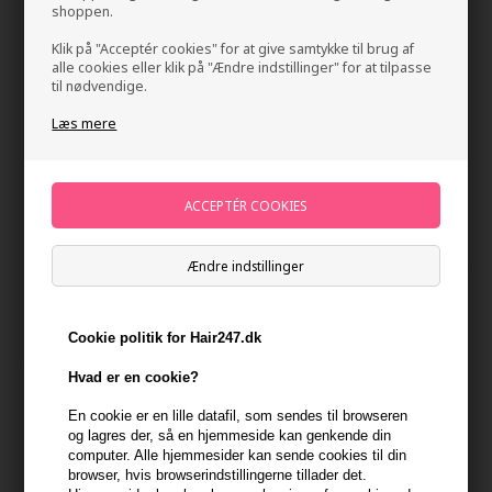
shoppen.
Klik på "Acceptér cookies" for at give samtykke til brug af
alle cookies eller klik på "Ændre indstillinger" for at tilpasse
til nødvendige.
Læs mere
Evolve Organic Beauty True Balance Gel Cream
50ml
Ændre indstillinger
Mærker
»
Evolve Organic Beauty
Brand:
Evolve Organic Beauty
Normalpris: 238,00
214,20
DKK
Cookie politik for Hair247.dk
Tilbuddet gælder: 30.07.26 - 13.08.26
Hvad er en cookie?
En cookie er en lille datafil, som sendes til browseren
-
+
og lagres der, så en hjemmeside kan genkende din
computer. Alle hjemmesider kan sende cookies til din
På lager
- Leveringstid 1-2 dage
browser, hvis browserindstillingerne tillader det.