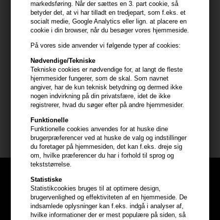
markedsføring. Når der sættes en 3. part cookie, så
brugere.
betyder det, at vi har tilladt en tredjepart, som f.eks. et
socialt medie, Google Analytics eller lign. at placere en
Anvendelse
cookie i din browser, når du besøger vores hjemmeside.
Ryst flasken godt før brug. Spray jævnt over tørt eller fugtigt hår
På vores side anvender vi følgende typer af cookies:
for at opnå øjeblikkelig hydrering og forbedret håndterbarhed.
Nødvendige/Tekniske
Four Reasons Original Color Mist kan anvendes dagligt eller efter
Tekniske cookies er nødvendige for, at langt de fleste
behov for at forfriske hårets udseende og følelse. Den er perfekt
hjemmesider fungerer, som de skal. Som navnet
angiver, har de kun teknisk betydning og dermed ikke
til brug efter hårvask eller som en hurtig opfrisker gennem dagen.
nogen indvirkning på din privatsfære, idet de ikke
registrerer, hvad du søger efter på andre hjemmesider.
Størrelse: 250ml
Funktionelle
Funktionelle cookies anvendes for at huske dine
Four Reasons shampoo mm
brugerpræferencer ved at huske de valg og indstillinger
du foretager på hjemmesiden, det kan f.eks. dreje sig
om, hvilke præferencer du har i forhold til sprog og
tekststørrelse.
Statistiske
Statistikcookies bruges til at optimere design,
brugervenlighed og effektiviteten af en hjemmeside. De
indsamlede oplysninger kan f.eks. indgå i analyser af,
hvilke informationer der er mest populære på siden, så