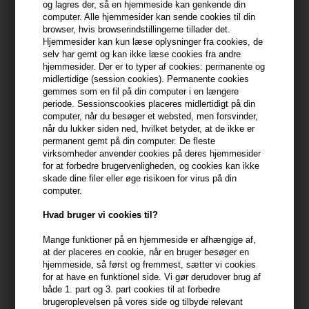
og lagres der, så en hjemmeside kan genkende din
computer. Alle hjemmesider kan sende cookies til din
399,10 DKK FRA GRATIS FRAGT
399.1 DKK
browser, hvis browserindstillingerne tillader det.
Hjemmesider kan kun læse oplysninger fra cookies, de
selv har gemt og kan ikke læse cookies fra andre
hjemmesider. Der er to typer af cookies: permanente og
Beskrivelse
Anmeldelser
Fabrikant
midlertidige (session cookies). Permanente cookies
gemmes som en fil på din computer i en længere
periode. Sessionscookies placeres midlertidigt på din
Four Reasons Original Color Mist 250m
computer, når du besøger et websted, men forsvinder,
når du lukker siden ned, hvilket betyder, at de ikke er
Opdag den forfriskende effekt af Four Reasons Original Color
permanent gemt på din computer. De fleste
Mist, perfekt til at opfriske farvet hår og tilføje en ekstra dimension
virksomheder anvender cookies på deres hjemmesider
af glans og beskyttelse.
for at forbedre brugervenligheden, og cookies kan ikke
skade dine filer eller øge risikoen for virus på din
computer.
Egenskaber
Hvad bruger vi cookies til?
Four Reasons Original Color Mist er en letvægts leave-in spray, der
hjælper med at bevare farveintensiteten og beskytter mod de
Mange funktioner på en hjemmeside er afhængige af,
skadelige påvirkninger fra miljøet. Denne multifunktionelle spray
at der placeres en cookie, når en bruger besøger en
tilfører øjeblikkelig fugt, reducerer kruset hår og tilføjer en naturlig
hjemmeside, så først og fremmest, sætter vi cookies
glans. Indeholder UV-beskyttelse, der skærmer håret mod solens
for at have en funktionel side. Vi gør derudover brug af
både 1. part og 3. part cookies til at forbedre
nedbrydende stråler. Dens formel er rig på antioxidanter og
brugeroplevelsen på vores side og tilbyde relevant
veganske ingredienser, hvilket gør den ideel for miljøbevidste