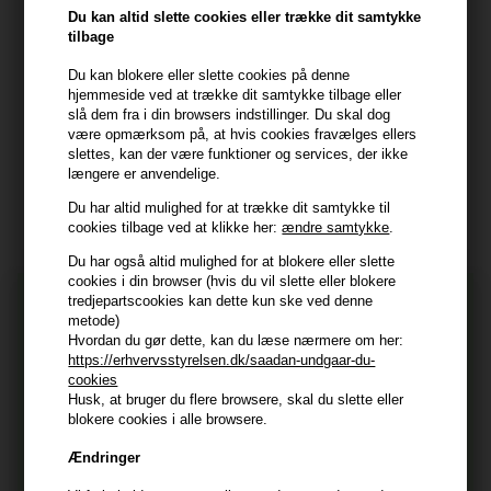
Frisenborgvej 6A
Du kan altid slette cookies eller trække dit samtykke
7800 Skive
tilbage
CVR: 44874253
Du kan blokere eller slette cookies på denne
kundeservice@hair247.dk
hjemmeside ved at trække dit samtykke tilbage eller
Tlf. 23839799 (hverdage 9-14)
slå dem fra i din browsers indstillinger. Du skal dog
være opmærksom på, at hvis cookies fravælges ellers
slettes, kan der være funktioner og services, der ikke
Modtag tilbud mm
længere er anvendelige.
Du har altid mulighed for at trække dit samtykke til
Tilmeld dig nyhedsbrev - du kan altid afmelde det igen.
cookies tilbage ved at klikke her:
ændre samtykke
.
Navn
Du har også altid mulighed for at blokere eller slette
cookies i din browser (hvis du vil slette eller blokere
tredjepartscookies kan dette kun ske ved denne
E-mail
metode)
Hvordan du gør dette, kan du læse nærmere om her:
https://erhvervsstyrelsen.dk/saadan-undgaar-du-
TILMELD
cookies
Husk, at bruger du flere browsere, skal du slette eller
Consent
Jeg accepterer vilkår og betingelser.
blokere cookies i alle browsere.
Læs mere her
Ændringer
Husk at vi har