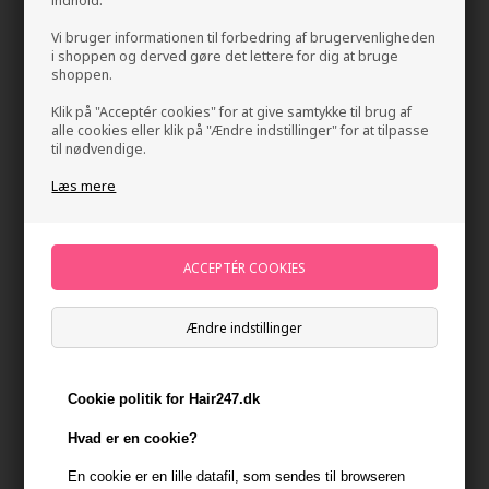
indhold.
Vi bruger informationen til forbedring af brugervenligheden
i shoppen og derved gøre det lettere for dig at bruge
shoppen.
Klik på "Acceptér cookies" for at give samtykke til brug af
alle cookies eller klik på "Ændre indstillinger" for at tilpasse
til nødvendige.
Læs mere
Four Reasons Original Color Mist 250ml
Mærker
»
Four Reasons
Brand:
Four Reasons
109,00
DKK
Ændre indstillinger
-
+
Cookie politik for Hair247.dk
På lager
- Leveringstid 1-2 dage
Hvad er en cookie?
Du får
5 DKK
til dit næste køb når du køber denne vare -
Vis
min konto
En cookie er en lille datafil, som sendes til browseren