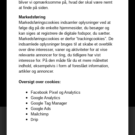
bliver vi opmærksomme på, hvad der skal være nemt
at finde på siden.
Markedsføring
Markedsføringscookies indsamler oplysninger ved at
følge dig på de enkelte hjemmesider, du besøger og
kan siges at registrere de digitale fodspor, du sætter.
Markedsføringscookies er derfor ”trackingcookies”. De
indsamlede oplysninger bruges til at skabe et overblik
Optjen
5% bonuskroner
på
over dine interesser, vaner og aktiviteter for at vise
relevante annoncer for ting, du tidligere har vist
interesse for. På den måde får du et mere målrettet
hele din ordre
indhold, eksempelvis i form af foreslået information,
artikler og annoncer.
Bliv helt gratis en del af vores kundeklub og optjen rabatter når du
Oversigt over cookies:
handler
Facebook Pixel og Analytics
BLIV GRATIS MEDLEM HER
Google Analytics
Google Tag Manager
Google Ads
Mailchimp
Kundeservice
Drip
HAIR247