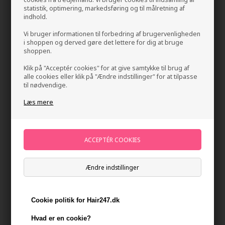
statistik, optimering, markedsføring og til målretning af
indhold.
Vi bruger informationen til forbedring af brugervenligheden
i shoppen og derved gøre det lettere for dig at bruge
shoppen.
Klik på "Acceptér cookies" for at give samtykke til brug af
alle cookies eller klik på "Ændre indstillinger" for at tilpasse
til nødvendige.
Four Reasons Original Repair Conditioner 300ml
Læs mere
Mærker
»
Four Reasons
Brand:
Four Reasons
109,00
DKK
-
+
Ændre indstillinger
På lager
- Leveringstid 1-2 dage
Cookie politik for Hair247.dk
Du får
5 DKK
til dit næste køb når du køber denne vare -
Vis
min konto
Hvad er en cookie?