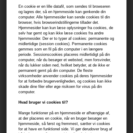
En cookie er en lille datafil, som sendes til browseren
399,10 DKK FRA GRATIS FRAGT
399.1 DKK
og lagres der, så en hjemmeside kan genkende din
computer. Alle hjemmesider kan sende cookies til din
browser, hvis browserindstillingerne tillader det.
Hjemmesider kan kun læse oplysninger fra cookies, de
Beskrivelse
Anmeldelser
Fabrikant
selv har gemt og kan ikke læse cookies fra andre
hjemmesider. Der er to typer af cookies: permanente og
midlertidige (session cookies). Permanente cookies
Four Reasons Original Repair Conditioner 300ml
gemmes som en fil på din computer i en længere
periode. Sessionscookies placeres midlertidigt på din
Styrk og genopbyg dit hår med Four Reasons Original Repair
computer, når du besøger et websted, men forsvinder,
Conditioner, der er ideel til skadet og behandlet hår, som trænger
når du lukker siden ned, hvilket betyder, at de ikke er
permanent gemt på din computer. De fleste
til ekstra omsorg.
virksomheder anvender cookies på deres hjemmesider
for at forbedre brugervenligheden, og cookies kan ikke
Egenskaber
skade dine filer eller øge risikoen for virus på din
computer.
Four Reasons Original Repair Conditioner er formuleret til intensivt
at reparere og genopbygge hår, der har lidt under farvning,
Hvad bruger vi cookies til?
kemisk behandling, eller varmestyling. Denne nærende
conditioner er rig på proteiner og aminosyrer, som trænger ind i
Mange funktioner på en hjemmeside er afhængige af,
at der placeres en cookie, når en bruger besøger en
hårets struktur og styrker det fra indersiden. Produktet forbedrer
hjemmeside, så først og fremmest, sætter vi cookies
hårets elasticitet og reducerer brud, mens det tilføjer en sund
for at have en funktionel side. Vi gør derudover brug af
glans. Det indeholder også fugtgivende ingredienser, der sikrer, at