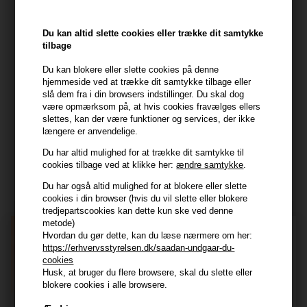
Kundeservice
HAIR247
Du kan altid slette cookies eller trække dit samtykke
Frisenborgvej 6A
tilbage
7800 Skive
Du kan blokere eller slette cookies på denne
CVR: 44874253
hjemmeside ved at trække dit samtykke tilbage eller
slå dem fra i din browsers indstillinger. Du skal dog
kundeservice@hair247.dk
være opmærksom på, at hvis cookies fravælges ellers
Tlf. 23839799 (hverdage 9-14)
slettes, kan der være funktioner og services, der ikke
længere er anvendelige.
Du har altid mulighed for at trække dit samtykke til
Modtag tilbud mm
cookies tilbage ved at klikke her:
ændre samtykke
.
Tilmeld dig nyhedsbrev - du kan altid afmelde det igen.
Du har også altid mulighed for at blokere eller slette
cookies i din browser (hvis du vil slette eller blokere
Navn
tredjepartscookies kan dette kun ske ved denne
metode)
E-mail
Hvordan du gør dette, kan du læse nærmere om her:
https://erhvervsstyrelsen.dk/saadan-undgaar-du-
cookies
Husk, at bruger du flere browsere, skal du slette eller
TILMELD
blokere cookies i alle browsere.
Consent
Jeg accepterer vilkår og betingelser.