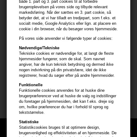
både 1. part og 3. part cookies til at forbedre
håret ikke bliver tørt eller sprødt. Vegansk og fri for skadelige
brugeroplevelsen på vores side og tilbyde relevant
markedsføring. Når der sættes en 3. part cookie, så
kemikalier, er denne conditioner både sikker og effektiv for alle
betyder det, at vi har tilladt en tredjepart, som f.eks. et
hårtyper.
socialt medie, Google Analytics eller lign. at placere en
cookie i din browser, når du besøger vores hjemmeside.
Anvendelse
På vores side anvender vi følgende typer af cookies:
Efter vask med Shampoo påføres conditioner jævnt i vådt hår, og
Nødvendige/Tekniske
fokuser på midterlængder og ender, hvor skaderne oftest er
Tekniske cookies er nødvendige for, at langt de fleste
værst. Lad virke i 2-3 minutter for at tillade de aktive ingredienser
hjemmesider fungerer, som de skal. Som navnet
at trænge dybt ind og virke. Skyl derefter håret grundigt ud. For
angiver, har de kun teknisk betydning og dermed ikke
optimalt resultat og fortsat genopbygning, anvend regelmæssigt
nogen indvirkning på din privatsfære, idet de ikke
sammen med andre produkter fra Four Reasons Repair serie.
registrerer, hvad du søger efter på andre hjemmesider.
Funktionelle
Størrelse: 300ml
Funktionelle cookies anvendes for at huske dine
brugerpræferencer ved at huske de valg og indstillinger
du foretager på hjemmesiden, det kan f.eks. dreje sig
Four Reasons shampoo mm
om, hvilke præferencer du har i forhold til sprog og
tekststørrelse.
Statistiske
Statistikcookies bruges til at optimere design,
brugervenlighed og effektiviteten af en hjemmeside. De