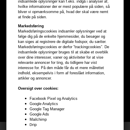
indsamlede oplysninger kan f.eks. indgå i analyser af,
hvilke informationer der er mest populære på siden, så
bliver vi opmærksomme på, hvad der skal være nemt
at finde på siden.
Markedsføring
Markedsføringscookies indsamler oplysninger ved at
følge dig på de enkelte hjemmesider, du besøger og
kan siges at registrere de digitale fodspor, du sætter.
Markedsføringscookies er derfor ”trackingcookies”. De
indsamlede oplysninger bruges til at skabe et overblik
over dine interesser, vaner og aktiviteter for at vise
relevante annoncer for ting, du tidligere har vist
Optjen
5% bonuskroner
på
interesse for. På den måde får du et mere målrettet
indhold, eksempelvis i form af foreslået information,
hele din ordre
artikler og annoncer.
Oversigt over cookies:
Bliv helt gratis en del af vores kundeklub og optjen rabatter når du
handler
Facebook Pixel og Analytics
Google Analytics
Google Tag Manager
BLIV GRATIS MEDLEM HER
Google Ads
Mailchimp
Drip