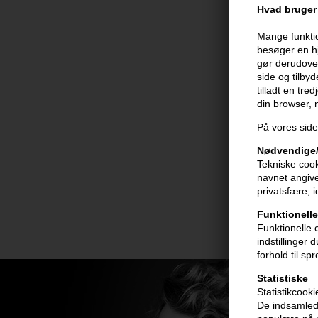
Hvad bruger 
Mange funktio
besøger en hj
gør derudover
side og tilby
tilladt en tre
din browser,
På vores side
Nødvendige/
Tekniske cook
navnet angive
privatsfære, 
Funktionelle
Funktionelle 
indstillinger
forhold til sp
Statistiske
Statistikcook
De indsamlede