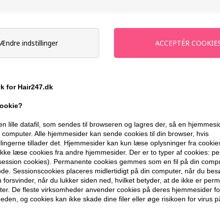
På lager
- Leveringstid 1-2 dage
Ændre indstillinger
Du får
6 DKK
til dit næste køb når du
399,10 DKK FRA GRATIS FRAGT
ik for Hair247.dk
cookie?
BESKRIVELSE
ANMELDELSER
en lille datafil, som sendes til browseren og lagres der, så en hjemmes
computer. Alle hjemmesider kan sende cookies til din browser, hvis
Four Reasons Original Heat Styler 250m
llingerne tillader det. Hjemmesider kan kun læse oplysninger fra cookie
kke læse cookies fra andre hjemmesider. Der er to typer af cookies: 
En varmebeskyttende styling spray, der 
(session cookies). Permanente cookies gemmes som en fil på din compu
de. Sessionscookies placeres midlertidigt på din computer, når du bes
varmestyling. Perfekt til alle hårtyper.
forsvinder, når du lukker siden ned, hvilket betyder, at de ikke er pe
er. De fleste virksomheder anvender cookies på deres hjemmesider for
Egenskaber
eden, og cookies kan ikke skade dine filer eller øge risikoen for virus p
Four Reasons Original Heat Styler er des