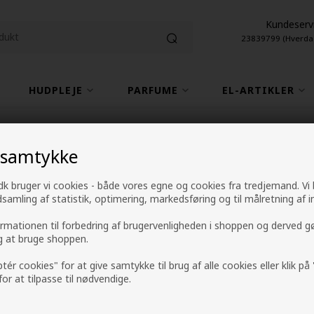
Kundeserv
23839799 (Hverda
HUDPLEJE
PARFUME
EL-ARTIKLER
1-2 hverdage leveringstid
4,9 fra +9600 anme
 samtykke
k bruger vi cookies - både vores egne og cookies fra tredjemand. Vi
Four Reasons Orig
ndsamling af statistik, optimering, markedsføring og til målretning af i
ormationen til forbedring af brugervenligheden i shoppen og derved g
Mærker
»
Four Reasons
ig at bruge shoppen.
125,00
DKK
ptér cookies" for at give samtykke til brug af alle cookies eller klik p
 for at tilpasse til nødvendige.
-
+