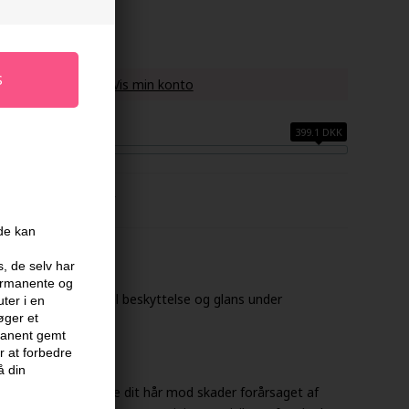
 køber denne vare -
Vis min konto
399.1 DKK
FABRIKANT
ide kan
l
s, de selv har
permanente og
giver dit hår optimal beskyttelse og glans under
ter i en
øger et
rmanent gemt
 at forbedre
å din
ignet til at beskytte dit hår mod skader forårsaget af