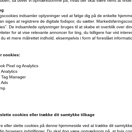
iden, så bliver vi opmærksomme på, hvad der skal være nemt at finde
ng
scookies indsamler oplysninger ved at følge dig på de enkelte hjemme
n siges at registrere de digitale fodspor, du sætter. Markedsføringscoo
ies”. De indsamlede oplysninger bruges til at skabe et overblik over din
iteter for at vise relevante annoncer for ting, du tidligere har vist intere
du et mere målrettet indhold, eksempelvis i form af foreslået informatio
r cookies:
k Pixel og Analytics
Analytics
oner
på hele din ordre
 Tag Manager
 Ads
imp
er når du handler
 slette cookies eller trække dit samtykke tilbage
e eller slette cookies på denne hjemmeside ved at trække dit samtykke 
 din browsers indstillinger. Du skal dog være opmærksom på, at hvis co