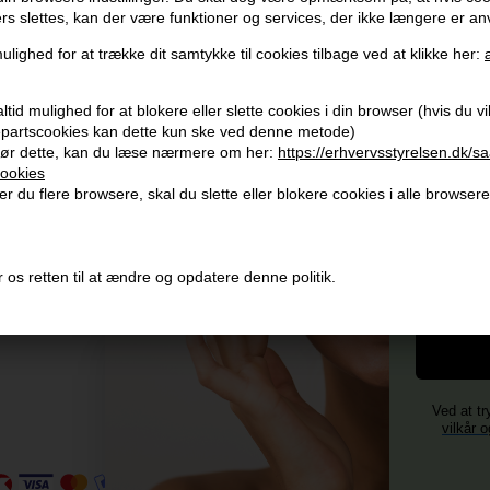
ers slettes, kan der være funktioner og services, der ikke længere er an
Modtag tilbud mm
Husk 
ulighed for at trække dit samtykke til cookies tilbage ved at klikke her:
Tilmeld dig nyhedsbrev - du kan altid afmelde det igen.
Gra
tid mulighed for at blokere eller slette cookies i din browser (hvis du vil 
Vi 
Navn
jepartscookies kan dette kun ske ved denne metode)
ør dette, kan du læse nærmere om her:
https://erhvervsstyrelsen.dk/s
356
ookies
E-mail
+96
r du flere browsere, skal du slette eller blokere cookies i alle browsere
Og mod
Vi 
4)
TILMELD
Fornavn
 os retten til at ændre og opdatere denne politik.
Consent
Jeg accepterer vilkår og betingelser.
Læs mere her
Ved at tr
vilkår o