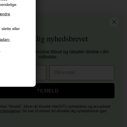
vendelige.
at vi har
ændre
tis fragt til ved køb over 399 kr på udvalgte fragtformer
slette eller
sender samme hverdag ved bestilling inden kl 14:45
Tilmeld dig nyhedsbrevet
aadan-
 dages returret
00 anmeldelser på Trustpilot , 4.9 Rating
.
tag nyheder, eksklusive tilbud og rabatter direkte i din
er E-mærket - Din sikkerhed
indbakke.
E-mail
TILMELD
ykke "tilmeld", bliver du tilmeldt Hair247's nyhedsbrev og accepterer
g betingelser
. Du kan til enhver tid afmelde dig nyhedsbrevet igen.