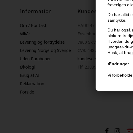
fravælges ell
Information
Kundeservice
Du har altid m
samtykke
.
Om / Kontakt
HAIR247
Du har også al
Vilkår
Frisenborgvej 6A
blokere tred
Hvordan du g
Levering og fortrydelse
7800 Skive
undgaar-du-c
Levering Norge og Sverige
CVR: 44874253
Husk, at bruge
Uden Parabener
kundeservice@hair247.dk
Ændringer
Økologi
Tlf. 23839799 (hverdage 9-1
Brug af AI
Vi forbeholder
Reklamation
Forside