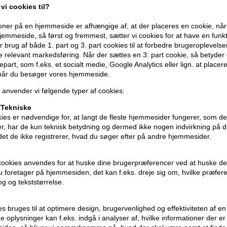
varme fra stylingværktøjer som fladjern
vi cookies til?
og brud, samtidig med at den tilfører e
styrker håret og forbedrer dets naturlig
ner på en hjemmeside er afhængige af, at der placeres en cookie, når
emmeside, så først og fremmest, sætter vi cookies for at have en funkti
efter hver anvendelse.
 brug af både 1. part og 3. part cookies til at forbedre brugeroplevels
de relevant markedsføring. Når der sættes en 3. part cookie, så betyder d
Anvendelse
djepart, som f.eks. et socialt medie, Google Analytics eller lign. at placer
 når du besøger vores hjemmeside.
- Ryst flasken godt før brug.
- Spray jævnt over tørt eller fugtigt hår
 anvender vi følgende typer af cookies:
- Brug stylingværktøjer som ønsket efte
Tekniske
- Afslut med din foretrukne hårspray for
ies er nødvendige for, at langt de fleste hjemmesider fungerer, som d
r, har de kun teknisk betydning og dermed ikke nogen indvirkning på d
Størrelse: 250ml.
idet de ikke registrerer, hvad du søger efter på andre hjemmesider.
Four Reasons shampoo mm
cookies anvendes for at huske dine brugerpræferencer ved at huske de
 du foretager på hjemmesiden, det kan f.eks. dreje sig om, hvilke præfer
rog og tekststørrelse.
ies bruges til at optimere design, brugervenlighed og effektiviteten af 
 oplysninger kan f.eks. indgå i analyser af, hvilke informationer der e