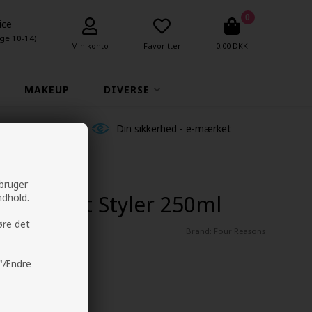
0
ice
ge 10-14)
Min konto
Favoritter
0,00 DKK
MAKEUP
DIVERSE
ldelser
Din sikkerhed - e-mærket
 bruger
inal Heat Styler 250ml
ndhold.
øre det
Brand:
Four Reasons
å "Ændre