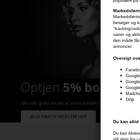
populære på s
Markedsføri
Markedsføring
besøger og ka
”trackingcook
vaner og aktiv
den måde får 
annoncer.
Oversigt ove
Faceboo
Google 
Optjen
5% bonuskr
Google
Google
Mailch
Drip
Bliv helt gratis en del af vores kundeklub og optjen rabatt
BLIV GRATIS MEDLEM HER
Du kan altid
Du kan bloker
slå dem fra i