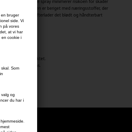
 og krøllejern. Denne spray minimerer risikoen for skader
n smuk glans. Formlen er beriget med næringsstoffer, der
e sundhed, hvilket efterlader det blødt og håndterbart
 en bruger
onel side. Vi
en på vores
et, at vi har
e en cookie i
 før varmestyling.
r påføring af produktet.
 ekstra hold og glans.
e skal. Som
in
 valg og
encer du har i
en hjemmeside.
r mest