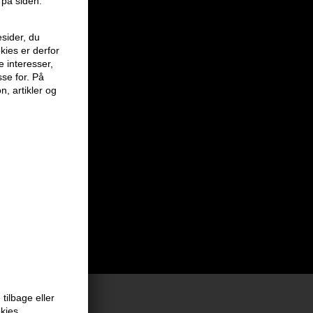
 på siden.
sider, du
kies er derfor
e interesser,
sse for. På
n, artikler og
tilbage eller
okies