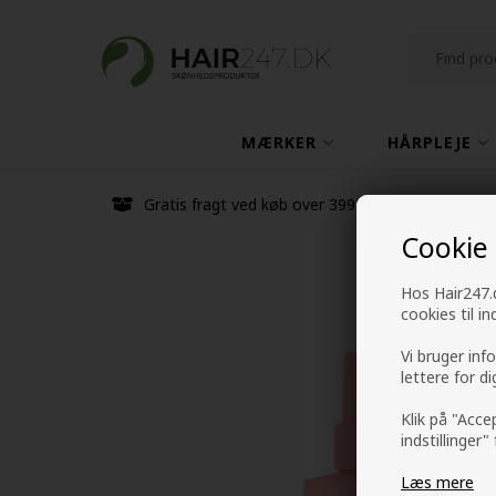
MÆRKER
HÅRPLEJE
Gratis fragt ved køb over 399 kr
Cookie
Hos Hair247.d
cookies til i
Vi bruger inf
lettere for d
Klik på "Acce
indstillinger"
Læs mere