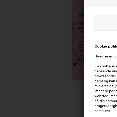
Cookie polit
Hvad er en 
En cookie er 
genkende din 
browserindsti
gemt og kan i
midlertidige 
længere perio
websted, men 
på din comput
brugervenligh
computer.