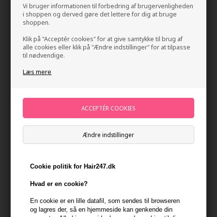
Vi bruger informationen til forbedring af brugervenligheden
i shoppen og derved gøre det lettere for dig at bruge
shoppen.
Klik på "Acceptér cookies" for at give samtykke til brug af
alle cookies eller klik på "Ændre indstillinger" for at tilpasse
til nødvendige.
Læs mere
Four Reasons Original Power Gel 100ml
Mærker
»
Four Reasons
Brand:
Four Reasons
125,00
DKK
Ændre indstillinger
-
+
Cookie politik for Hair247.dk
På lager
- Leveringstid 1-2 dage
Hvad er en cookie?
En cookie er en lille datafil, som sendes til browseren
Du får
6 DKK
til dit næste køb når du køber denne vare -
Vis
og lagres der, så en hjemmeside kan genkende din
min konto