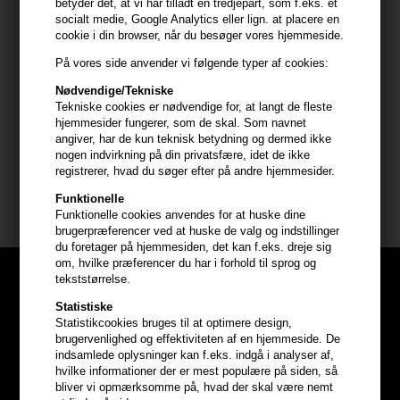
betyder det, at vi har tilladt en tredjepart, som f.eks. et
Anvendelse
socialt medie, Google Analytics eller lign. at placere en
cookie i din browser, når du besøger vores hjemmeside.
- Påfør en lille mængde gelé i håndfladerne.
- Fordel jævnt i fugtigt eller tørt hår.
På vores side anvender vi følgende typer af cookies:
- Form håret med fingrene eller en kam for at opnå det ønskede
Nødvendige/Tekniske
look.
Tekniske cookies er nødvendige for, at langt de fleste
- Lad håret lufttørre eller brug en hårtørrer for hurtigere fiksering.
hjemmesider fungerer, som de skal. Som navnet
angiver, har de kun teknisk betydning og dermed ikke
nogen indvirkning på din privatsfære, idet de ikke
Størrelse: 100ml.
registrerer, hvad du søger efter på andre hjemmesider.
Funktionelle
Four Reasons shampoo mm
Funktionelle cookies anvendes for at huske dine
brugerpræferencer ved at huske de valg og indstillinger
du foretager på hjemmesiden, det kan f.eks. dreje sig
om, hvilke præferencer du har i forhold til sprog og
tekststørrelse.
Statistiske
Statistikcookies bruges til at optimere design,
brugervenlighed og effektiviteten af en hjemmeside. De
indsamlede oplysninger kan f.eks. indgå i analyser af,
hvilke informationer der er mest populære på siden, så
bliver vi opmærksomme på, hvad der skal være nemt