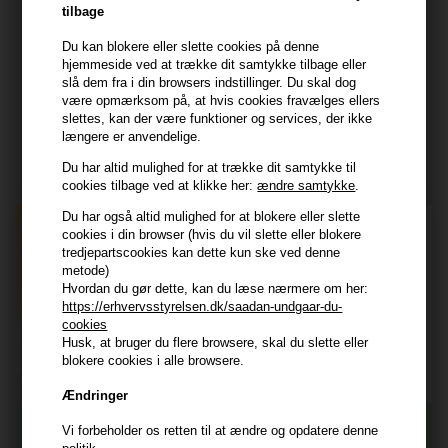
CVR: 44874253
tilbage
kundeservice@hair247.dk
Du kan blokere eller slette cookies på denne
Tlf. 23839799 (hverdage 9-14)
hjemmeside ved at trække dit samtykke tilbage eller
slå dem fra i din browsers indstillinger. Du skal dog
være opmærksom på, at hvis cookies fravælges ellers
Modtag tilbud mm
slettes, kan der være funktioner og services, der ikke
længere er anvendelige.
Tilmeld dig nyhedsbrev - du kan altid afmelde det igen.
Du har altid mulighed for at trække dit samtykke til
Navn
cookies tilbage ved at klikke her:
ændre samtykke
.
Du har også altid mulighed for at blokere eller slette
E-mail
cookies i din browser (hvis du vil slette eller blokere
tredjepartscookies kan dette kun ske ved denne
metode)
Hvordan du gør dette, kan du læse nærmere om her:
TILMELD
https://erhvervsstyrelsen.dk/saadan-undgaar-du-
cookies
Consent
Jeg accepterer vilkår og betingelser.
Husk, at bruger du flere browsere, skal du slette eller
Læs mere her
blokere cookies i alle browsere.
Husk at vi har
Ændringer
Tilmeld dig nyhedsbrevet
Gratis fragt til ved køb over 399 kr på udvalgte fragtformer
Vi forbeholder os retten til at ændre og opdatere denne