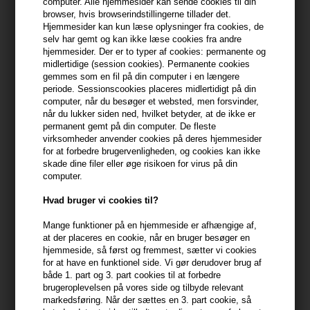
computer. Alle hjemmesider kan sende cookies til din
browser, hvis browserindstillingerne tillader det.
399,10 DKK FRA GRATIS FRAGT
399.1 DKK
Hjemmesider kan kun læse oplysninger fra cookies, de
selv har gemt og kan ikke læse cookies fra andre
hjemmesider. Der er to typer af cookies: permanente og
midlertidige (session cookies). Permanente cookies
Beskrivelse
Anmeldelser
Fabrikant
gemmes som en fil på din computer i en længere
periode. Sessionscookies placeres midlertidigt på din
computer, når du besøger et websted, men forsvinder,
Four Reasons Original Power Gel 100ml
når du lukker siden ned, hvilket betyder, at de ikke er
permanent gemt på din computer. De fleste
En kraftfuld stylinggelé, der tilbyder stærkt hold (holdfaktor 5/6) og
virksomheder anvender cookies på deres hjemmesider
glans, perfekt til at skulpturere præcise og holdbare frisurer.
for at forbedre brugervenligheden, og cookies kan ikke
skade dine filer eller øge risikoen for virus på din
computer.
Egenskaber
Hvad bruger vi cookies til?
Four Reasons Original Power Gel er formuleret for at give
maksimal kontrol og langvarigt hold til dit hår. Denne gelé holder
Mange funktioner på en hjemmeside er afhængige af,
håret på plads hele dagen, selv under fugtige forhold, uden at
at der placeres en cookie, når en bruger besøger en
efterlade hvide rester eller flager. Det er ideelt til at skabe skarpe
hjemmeside, så først og fremmest, sætter vi cookies
linjer og detaljerede frisurer. Geléen er også beriget med
for at have en funktionel side. Vi gør derudover brug af
både 1. part og 3. part cookies til at forbedre
fugtgivende ingredienser, der beskytter håret mod udtørring, og
brugeroplevelsen på vores side og tilbyde relevant
efterlader det med en sund glans.
markedsføring. Når der sættes en 3. part cookie, så