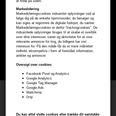
at finde på siden.
Markedsføring
Markedsføringscookies indsamler oplysninger ved at
følge dig på de enkelte hjemmesider, du besøger og
kan siges at registrere de digitale fodspor, du sætter.
Markedsføringscookies er derfor ”trackingcookies”. De
Optjen
5% bonuskroner
på
indsamlede oplysninger bruges til at skabe et overblik
over dine interesser, vaner og aktiviteter for at vise
hele din ordre
relevante annoncer for ting, du tidligere har vist
interesse for. På den måde får du et mere målrettet
indhold, eksempelvis i form af foreslået information,
Bliv helt gratis en del af vores kundeklub og optjen rabatter når du
artikler og annoncer.
handler
Oversigt over cookies:
BLIV GRATIS MEDLEM HER
Facebook Pixel og Analytics
Google Analytics
Google Tag Manager
Kundeservice
Google Ads
Mailchimp
Drip
HAIR247
Frisenborgvej 6A
7800 Skive
Du kan altid slette cookies eller trække dit samtykke