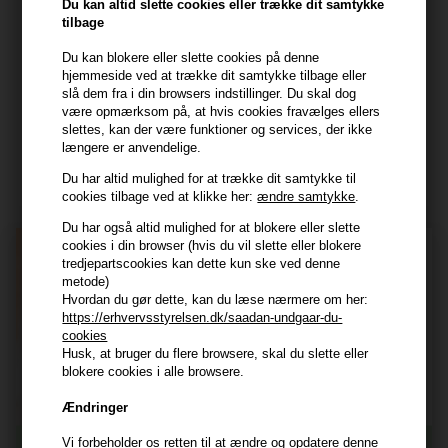
7800 Skive
Du kan altid slette cookies eller trække dit samtykke
tilbage
CVR: 44874253
kundeservice@hair247.dk
Du kan blokere eller slette cookies på denne
hjemmeside ved at trække dit samtykke tilbage eller
Tlf. 23839799 (hverdage 9-14)
slå dem fra i din browsers indstillinger. Du skal dog
være opmærksom på, at hvis cookies fravælges ellers
slettes, kan der være funktioner og services, der ikke
Modtag tilbud mm
længere er anvendelige.
Tilmeld dig nyhedsbrev - du kan altid afmelde det igen.
Du har altid mulighed for at trække dit samtykke til
cookies tilbage ved at klikke her:
ændre samtykke
.
Navn
Du har også altid mulighed for at blokere eller slette
cookies i din browser (hvis du vil slette eller blokere
E-mail
tredjepartscookies kan dette kun ske ved denne
metode)
Hvordan du gør dette, kan du læse nærmere om her:
TILMELD
https://erhvervsstyrelsen.dk/saadan-undgaar-du-
cookies
Consent
Husk, at bruger du flere browsere, skal du slette eller
Jeg accepterer vilkår og betingelser.
blokere cookies i alle browsere.
Læs mere her
Ændringer
Husk at vi har
Vi forbeholder os retten til at ændre og opdatere denne