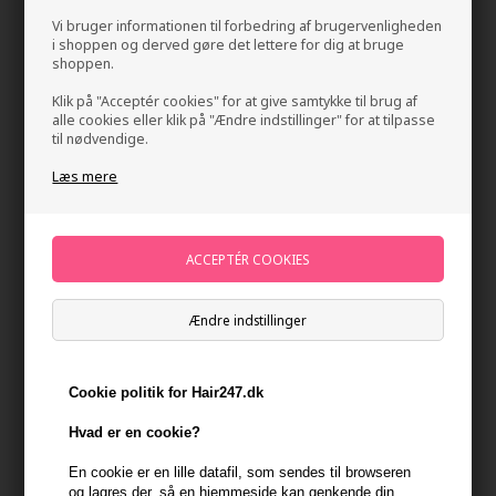
Vi bruger informationen til forbedring af brugervenligheden
i shoppen og derved gøre det lettere for dig at bruge
shoppen.
Klik på "Acceptér cookies" for at give samtykke til brug af
alle cookies eller klik på "Ændre indstillinger" for at tilpasse
til nødvendige.
Læs mere
Four Reasons Original Super Strong Hairspray
500ml
Mærker
»
Four Reasons
Brand:
Four Reasons
160,00
DKK
Ændre indstillinger
-
+
Cookie politik for Hair247.dk
Hvad er en cookie?
På lager
- Leveringstid 1-2 dage
En cookie er en lille datafil, som sendes til browseren
Du får
8 DKK
til dit næste køb når du køber denne vare -
Vis
og lagres der, så en hjemmeside kan genkende din