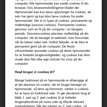
min konto
computer. Alle hjemmesider kan sende cookies til din
browser, hvis browserindstillingerne tillader det.
Hjemmesider kan kun læse oplysninger fra cookies, de
399,10 DKK FRA GRATIS FRAGT
399.1 DKK
selv har gemt og kan ikke læse cookies fra andre
hjemmesider. Der er to typer af cookies: permanente og
midlertidige (session cookies). Permanente cookies
gemmes som en fil på din computer i en længere
Beskrivelse
Anmeldelser
Fabrikant
periode. Sessionscookies placeres midlertidigt på din
computer, når du besøger et websted, men forsvinder,
En ekstra stærk hårspray i en stor 500ml beholder, designet til at
når du lukker siden ned, hvilket betyder, at de ikke er
permanent gemt på din computer. De fleste
sikre stærkt hold (holdfaktor 5/6) og holdbarhed til selv de mest
virksomheder anvender cookies på deres hjemmesider
ambitiøse frisurer.
for at forbedre brugervenligheden, og cookies kan ikke
skade dine filer eller øge risikoen for virus på din
Egenskaber
computer.
Four Reasons Original Super Strong Hairspray tilbyder en kraftig
Hvad bruger vi cookies til?
performance, der holder hele dagen og natten. Denne hårspray er
ideel til lange events eller aktiviteter, hvor et pålideligt hold er
Mange funktioner på en hjemmeside er afhængige af,
at der placeres en cookie, når en bruger besøger en
nødvendigt. Formlen modstår fugtighed og forhindrer frizz, uden
hjemmeside, så først og fremmest, sætter vi cookies
at håret føles stift eller klæbrigt. Den hurtigtørrende spray sikrer
for at have en funktionel side. Vi gør derudover brug af
en problemfri finish med glans, som understøtter frisurens
både 1. part og 3. part cookies til at forbedre
holdbarhed og elegance.
brugeroplevelsen på vores side og tilbyde relevant
markedsføring. Når der sættes en 3. part cookie, så