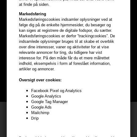
at finde på siden.
Markedsføring
Markedsføringscookies indsamler oplysninger ved at
følge dig på de enkelte hjemmesider, du besøger og
kan siges at registrere de digitale fodspor, du sætter.
Markedsføringscookies er derfor ”trackingcookies”. De
indsamlede oplysninger bruges til at skabe et overblik
Optjen
5% bonuskroner
på
over dine interesser, vaner og aktiviteter for at vise
relevante annoncer for ting, du tidligere har vist
hele din ordre
interesse for. På den måde får du et mere målrettet
indhold, eksempelvis i form af foreslået information,
artikler og annoncer.
Bliv helt gratis en del af vores kundeklub og optjen rabatter når du
handler
Oversigt over cookies:
BLIV GRATIS MEDLEM HER
Facebook Pixel og Analytics
Google Analytics
Google Tag Manager
Google Ads
Kundeservice
Mailchimp
Drip
HAIR247
Frisenborgvej 6A