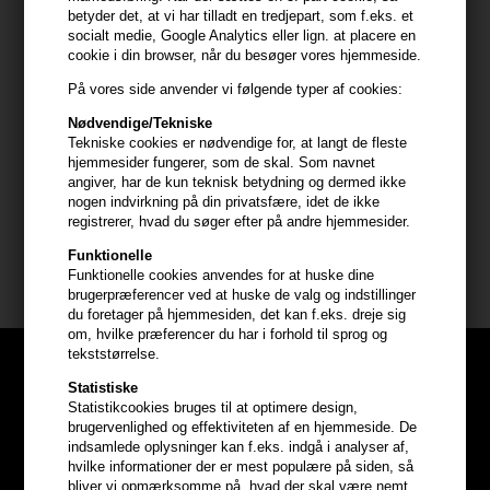
betyder det, at vi har tilladt en tredjepart, som f.eks. et
Anvendelse
socialt medie, Google Analytics eller lign. at placere en
- Ryst flasken grundigt før brug.
cookie i din browser, når du besøger vores hjemmeside.
- Spray fra en afstand af ca. 30 cm over hele den færdigstylede
På vores side anvender vi følgende typer af cookies:
frisure for at sikre et jævnt lag.
Nødvendige/Tekniske
- Lad hårsprayen tørre for optimalt hold.
Tekniske cookies er nødvendige for, at langt de fleste
- Genanvend efter behov for ekstra styrke og kontrol gennem
hjemmesider fungerer, som de skal. Som navnet
dagen.
angiver, har de kun teknisk betydning og dermed ikke
nogen indvirkning på din privatsfære, idet de ikke
registrerer, hvad du søger efter på andre hjemmesider.
Størrelse: 500ml.
Funktionelle
Four Reasons shampoo mm
Funktionelle cookies anvendes for at huske dine
brugerpræferencer ved at huske de valg og indstillinger
du foretager på hjemmesiden, det kan f.eks. dreje sig
om, hvilke præferencer du har i forhold til sprog og
tekststørrelse.
Statistiske
Statistikcookies bruges til at optimere design,
brugervenlighed og effektiviteten af en hjemmeside. De
indsamlede oplysninger kan f.eks. indgå i analyser af,
hvilke informationer der er mest populære på siden, så
bliver vi opmærksomme på, hvad der skal være nemt