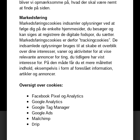
bliver vi opmærksomme på, hvad der skal være nemt
at finde på siden.
Markedsføring
Markedsføringscookies indsamler oplysninger ved at
følge dig på de enkelte hjemmesider, du besøger og
kan siges at registrere de digitale fodspor, du sætter.
Markedsføringscookies er derfor ”trackingcookies”. De
indsamlede oplysninger bruges til at skabe et overblik
Optjen
5% bonuskroner
på
over dine interesser, vaner og aktiviteter for at vise
relevante annoncer for ting, du tidligere har vist
interesse for. På den måde får du et mere målrettet
hele din ordre
indhold, eksempelvis i form af foreslået information,
artikler og annoncer.
Bliv helt gratis en del af vores kundeklub og optjen rabatter når du
Oversigt over cookies:
handler
Facebook Pixel og Analytics
BLIV GRATIS MEDLEM HER
Google Analytics
Google Tag Manager
Google Ads
Mailchimp
Kundeservice
Drip
HAIR247