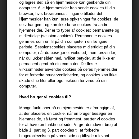
og lagres der, så en hjemmeside kan genkende din
min konto
computer. Alle hjemmesider kan sende cookies til din
browser, hvis browserindstillingerne tillader det.
399,10 DKK FRA GRATIS FRAGT
Hjemmesider kan kun læse oplysninger fra cookies, de
399.1 DKK
selv har gemt og kan ikke læse cookies fra andre
hjemmesider. Der er to typer af cookies: permanente og
midlertidige (session cookies). Permanente cookies
Beskrivelse
Anmeldelser
Fabrikant
gemmes som en fil på din computer i en længere
periode. Sessionscookies placeres midlertidigt på din
computer, når du besøger et websted, men forsvinder,
Four Reasons Original Extra Strong Hairspray 150ml
når du lukker siden ned, hvilket betyder, at de ikke er
permanent gemt på din computer. De fleste
Få langvarig hold og maksimal kontrol med Four Reasons Original
virksomheder anvender cookies på deres hjemmesider
for at forbedre brugervenligheden, og cookies kan ikke
Extra Strong Hairspray. Denne hårspray sikrer, at din frisure holder
skade dine filer eller øge risikoen for virus på din
hele dagen med en glansfuld finish.
computer.
Egenskaber
Hvad bruger vi cookies til?
Four Reasons Original Extra Strong Hairspray er designet til at give
Mange funktioner på en hjemmeside er afhængige af,
dit hår et ekstra stærkt hold (holdfaktor 6/6) uden at tynge det.
at der placeres en cookie, når en bruger besøger en
Sprayen tørrer hurtigt og efterlader ikke rester i håret, hvilket gør
hjemmeside, så først og fremmest, sætter vi cookies
for at have en funktionel side. Vi gør derudover brug af
den ideel til både hverdagsbrug og særlige lejligheder. Den
både 1. part og 3. part cookies til at forbedre
indeholder plejende ingredienser, der beskytter håret mod
brugeroplevelsen på vores side og tilbyde relevant
udtørring og bevarer dets naturlige glans. Den særlige formel er