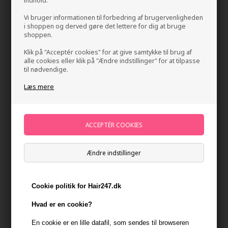
indhold.
Vi bruger informationen til forbedring af brugervenligheden
i shoppen og derved gøre det lettere for dig at bruge
shoppen.
Klik på "Acceptér cookies" for at give samtykke til brug af
alle cookies eller klik på "Ændre indstillinger" for at tilpasse
til nødvendige.
Læs mere
Four Reasons Original Extra Strong Hairspray
150ml
Mærker
»
Four Reasons
Brand:
Four Reasons
125,00
DKK
Ændre indstillinger
-
+
Cookie politik for Hair247.dk
På lager
- Leveringstid 1-2 dage
Hvad er en cookie?
En cookie er en lille datafil, som sendes til browseren
Du får
6 DKK
til dit næste køb når du køber denne vare -
Vis