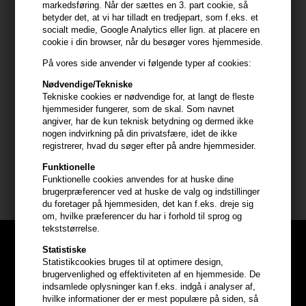
markedsføring. Når der sættes en 3. part cookie, så
desuden modstandsdygtig over for fugt, så din frisure forbliver
betyder det, at vi har tilladt en tredjepart, som f.eks. et
intakt selv under fugtige vejrforhold.
socialt medie, Google Analytics eller lign. at placere en
cookie i din browser, når du besøger vores hjemmeside.
Anvendelse
På vores side anvender vi følgende typer af cookies:
- Ryst flasken godt før brug.
Nødvendige/Tekniske
- Spray jævnt med ca. 30 cm afstand til håret.
Tekniske cookies er nødvendige for, at langt de fleste
- Anvend mere produkt på områder, hvor du ønsker ekstra hold.
hjemmesider fungerer, som de skal. Som navnet
angiver, har de kun teknisk betydning og dermed ikke
- Lad hårsprayen tørre i et par sekunder for fuld effekt.
nogen indvirkning på din privatsfære, idet de ikke
registrerer, hvad du søger efter på andre hjemmesider.
Størrelse: 150ml.
Funktionelle
Funktionelle cookies anvendes for at huske dine
Four Reasons shampoo mm
brugerpræferencer ved at huske de valg og indstillinger
du foretager på hjemmesiden, det kan f.eks. dreje sig
om, hvilke præferencer du har i forhold til sprog og
tekststørrelse.
Statistiske
Statistikcookies bruges til at optimere design,
brugervenlighed og effektiviteten af en hjemmeside. De
indsamlede oplysninger kan f.eks. indgå i analyser af,
hvilke informationer der er mest populære på siden, så