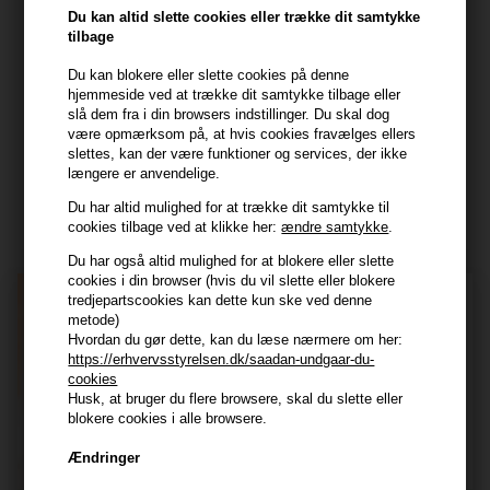
Frisenborgvej 6A
Du kan altid slette cookies eller trække dit samtykke
7800 Skive
tilbage
CVR: 44874253
Du kan blokere eller slette cookies på denne
kundeservice@hair247.dk
hjemmeside ved at trække dit samtykke tilbage eller
Tlf. 23839799 (hverdage 9-14)
slå dem fra i din browsers indstillinger. Du skal dog
være opmærksom på, at hvis cookies fravælges ellers
slettes, kan der være funktioner og services, der ikke
Modtag tilbud mm
længere er anvendelige.
Du har altid mulighed for at trække dit samtykke til
Tilmeld dig nyhedsbrev - du kan altid afmelde det igen.
cookies tilbage ved at klikke her:
ændre samtykke
.
Navn
Du har også altid mulighed for at blokere eller slette
cookies i din browser (hvis du vil slette eller blokere
tredjepartscookies kan dette kun ske ved denne
E-mail
metode)
Hvordan du gør dette, kan du læse nærmere om her:
https://erhvervsstyrelsen.dk/saadan-undgaar-du-
TILMELD
cookies
Husk, at bruger du flere browsere, skal du slette eller
Consent
Jeg accepterer vilkår og betingelser.
blokere cookies i alle browsere.
Læs mere her
Ændringer
Husk at vi har