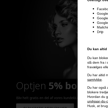
Faceboo
Google 
Google
Google
Mailch
Drip
Du kan altid
Du kan bloker
slå dem fra i
fravælges ell
Du har altid m
samtykke
.
Optjen
5% bonuskr
Du har også al
blokere tred
Hvordan du g
Bliv helt gratis en del af vores kundeklub og optjen rabatt
undgaar-du-c
Husk, at bruge