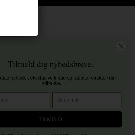
at vi har
tis fragt til ved køb over 399 kr på udvalgte fragtformer
sender samme hverdag ved bestilling inden kl 14:45
Tilmeld dig nyhedsbrevet
 dages returret
00 anmeldelser på Trustpilot , 4.9 Rating
tag nyheder, eksklusive tilbud og rabatter direkte i din
er E-mærket - Din sikkerhed
indbakke.
E-mail
TILMELD