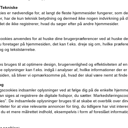
- Afslut med koldluftsfunktionen for at f
Tekniske
ies er nødvendige for, at langt de fleste hjemmesider fungerer, som d
Indhold: 1 stk.
r, har de kun teknisk betydning og dermed ikke nogen indvirkning på d
idet de ikke registrerer, hvad du søger efter på andre hjemmesider.
Produktinformation
- Produkt: GAMA Professional Uniq Aura 
cookies anvendes for at huske dine brugerpræferencer ved at huske de
- Produkttype: multistyler
 du foretager på hjemmesiden, det kan f.eks. dreje sig om, hvilke præfer
- Finish: naturlig til glansfuld
rog og tekststørrelse.
- Hårtype: alle hårtyper
- Effekt: volumen, glans, krøller, udglatn
ies bruges til at optimere design, brugervenlighed og effektiviteten af 
 oplysninger kan f.eks. indgå i analyser af, hvilke informationer der e
Godt at vide
iden, så bliver vi opmærksomme på, hvad der skal være nemt at finde
- GAMA Professional Uniq Aura 4-In-1 Mul
ng
scookies indsamler oplysninger ved at følge dig på de enkelte hjemme
stylingbørste og Coanda-krølleværktøj i
n siges at registrere de digitale fodspor, du sætter. Markedsføringscoo
- Ideel hvis du søger mindre krus og hu
ies”. De indsamlede oplysninger bruges til at skabe et overblik over din
- Perfekt til dig der ønsker volumen, gla
iteter for at vise relevante annoncer for ting, du tidligere har vist intere
- 3 hastigheder , 3 varmeniveauer , kold
du et mere målrettet indhold, eksempelvis i form af foreslået informatio
r cookies: