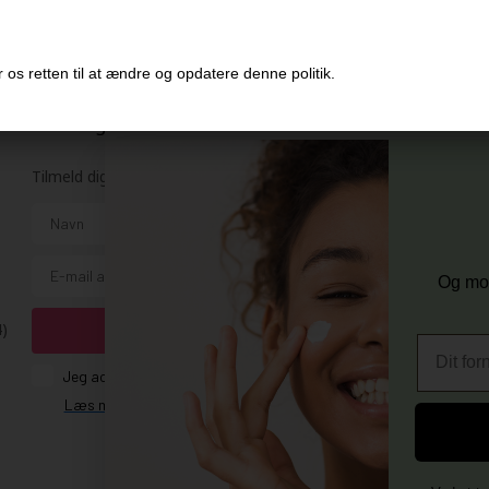
 os retten til at ændre og opdatere denne politik.
Modtag tilbud mm
Husk 
Tilmeld dig nyhedsbrev - du kan altid afmelde det igen.
Gra
Vi 
Navn
356
E-mail
+96
Og mod
Vi 
4)
TILMELD
Fornavn
Consent
Jeg accepterer vilkår og betingelser.
Læs mere her