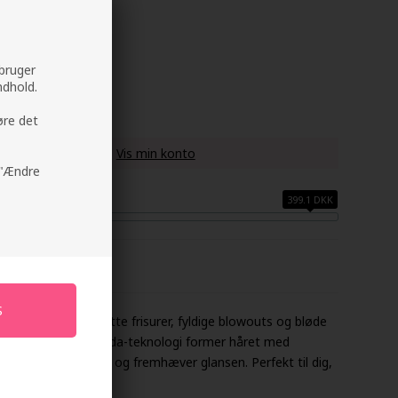
 bruger
ndhold.
øre det
u køber denne vare -
Vis min konto
å "Ændre
399.1 DKK
-Styler skaber glatte frisurer, fyldige blowouts og bløde
en avancerede Coanda-teknologi former håret med
gy reducerer krus og fremhæver glansen. Perfekt til dig,
tylingværktøj.