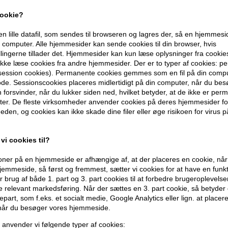
Derfor virker den
cookie?
- Skaber bløde krøller og bølger med 
en lille datafil, som sendes til browseren og lagres der, så en hjemmes
- Reducerer krus og statisk elektricitet 
computer. Alle hjemmesider kan sende cookies til din browser, hvis
llingerne tillader det. Hjemmesider kan kun læse oplysninger fra cookie
- Øger glansen og giver håret et sunder
kke læse cookies fra andre hjemmesider. Der er to typer af cookies: 
- Løfter håret ved rødderne og tilfører 
(session cookies). Permanente cookies gemmes som en fil på din compu
- Forkorter stylingtiden med en kraft
de. Sessionscookies placeres midlertidigt på din computer, når du bes
- Giver fleksibel styling med 4 udskifteli
forsvinder, når du lukker siden ned, hvilket betyder, at de ikke er pe
er. De fleste virksomheder anvender cookies på deres hjemmesider for
Perfekt til dig der
eden, og cookies kan ikke skade dine filer eller øge risikoen for virus p
- ønsker føntørring, volumen og krølle
vi cookies til?
- oplever krus, flyvske hårstrå eller man
- vil skabe saloninspirerede looks hjemm
ner på en hjemmeside er afhængige af, at der placeres en cookie, når
emmeside, så først og fremmest, sætter vi cookies for at have en funkti
Anvendelse
 brug af både 1. part og 3. part cookies til at forbedre brugeroplevels
de relevant markedsføring. Når der sættes en 3. part cookie, så betyder d
- Vælg det ønskede stylinghoved til tørri
djepart, som f.eks. et socialt medie, Google Analytics eller lign. at placer
- Indstil varme- og hastighedsniveau ef
 når du besøger vores hjemmeside.
- Style håret sektion for sektion for ma
 anvender vi følgende typer af cookies: