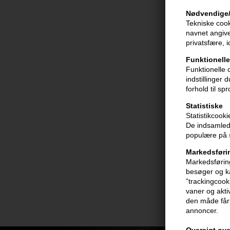
Nødvendige/
Tekniske cook
navnet angive
privatsfære, 
Funktionelle
Funktionelle 
indstillinger
forhold til sp
Statistiske
Statistikcook
De indsamlede
populære på s
Markedsføri
Markedsføring
besøger og ka
”trackingcook
vaner og aktiv
den måde får 
annoncer.
Oversigt ove