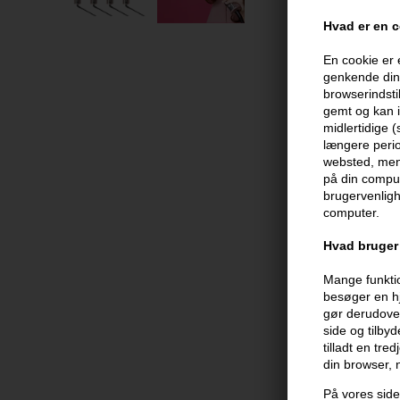
Hvad er en 
En cookie er 
genkende din 
browserindsti
gemt og kan i
midlertidige 
længere perio
websted, men 
på din comput
brugervenligh
computer.
Hvad bruger 
Mange funktio
besøger en hj
gør derudover
side og tilby
tilladt en tre
din browser,
På vores side