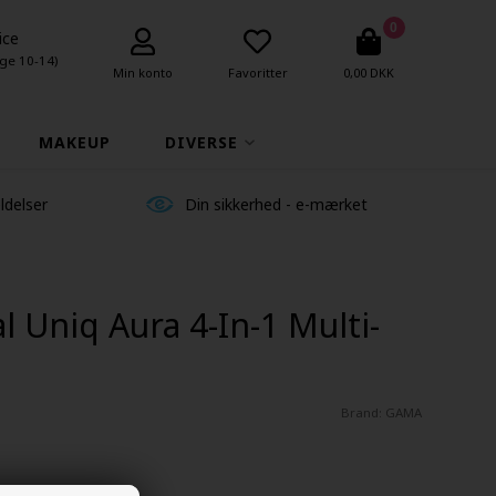
0
ice
ge 10-14)
Min konto
Favoritter
0,00 DKK
MAKEUP
DIVERSE
ldelser
Din sikkerhed - e-mærket
 Uniq Aura 4-In-1 Multi-
Brand:
GAMA