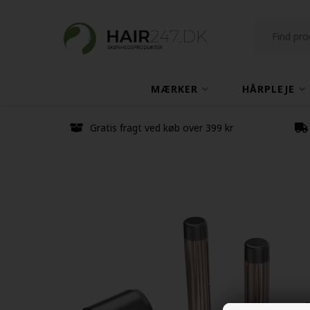
MÆRKER
HÅRPLEJE
Gratis fragt ved køb over 399 kr