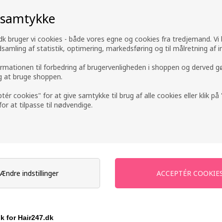
Tilbuddet gælder: 30.07.26 - 13.08.26
 samtykke
-
+
k bruger vi cookies - både vores egne og cookies fra tredjemand. Vi
ndsamling af statistik, optimering, markedsføring og til målretning af i
På lager
- Leveringstid 1-2 dage
ormationen til forbedring af brugervenligheden i shoppen og derved g
ig at bruge shoppen.
Du får
64 DKK
til dit næste køb når d
ptér cookies" for at give samtykke til brug af alle cookies eller klik p
 for at tilpasse til nødvendige.
399,10 DKK FRA GRATIS FRAGT
BESKRIVELSE
ANMELDELSER
Ændre indstillinger
GAMA Professional Uniq Aura 4-In-1 Multi
krøller med mindre varmepåvirkning. D
luftstrøm, mens Tourmaline Ion Technolo
der ønsker salonresultater med kun ét s
ik for Hair247.dk