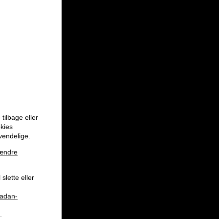
tilbage eller
okies
vendelige.
ændre
slette eller
aadan-
.