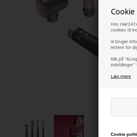
Cookie
Hos Hair247.d
cookies til i
Vi bruger inf
lettere for d
Klik på "Acce
indstillinger"
Læs mere
Cookie polit