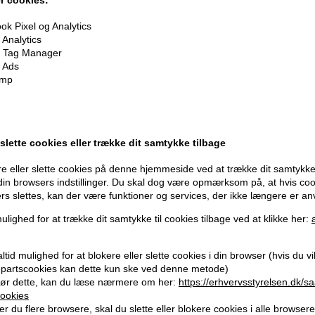
k Pixel og Analytics
Analytics
 Tag Manager
 Ads
imp
 slette cookies eller trække dit samtykke tilbage
e eller slette cookies på denne hjemmeside ved at trække dit samtykke 
 din browsers indstillinger. Du skal dog være opmærksom på, at hvis co
ers slettes, kan der være funktioner og services, der ikke længere er an
ulighed for at trække dit samtykke til cookies tilbage ved at klikke her:
oner
på hele din ordre
tid mulighed for at blokere eller slette cookies i din browser (hvis du vil 
jepartscookies kan dette kun ske ved denne metode)
ør dette, kan du læse nærmere om her:
https://erhvervsstyrelsen.dk/s
er når du handler
ookies
r du flere browsere, skal du slette eller blokere cookies i alle browsere