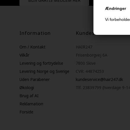
BLIV GRATIS MEDLEM HER
Ændringer
Vi forbeholder
Information
Kundeservice
Om / Kontakt
HAIR247
Vilkår
Frisenborgvej 6A
Levering og fortrydelse
7800 Skive
Levering Norge og Sverige
CVR: 44874253
Uden Parabener
kundeservice@hair247.dk
Økologi
Tlf. 23839799 (hverdage 9-1
Brug af AI
Reklamation
Forside