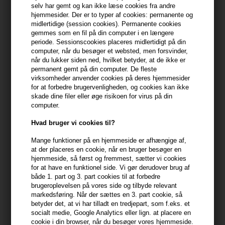
min konto
selv har gemt og kan ikke læse cookies fra andre
hjemmesider. Der er to typer af cookies: permanente og
midlertidige (session cookies). Permanente cookies
399,10 DKK FRA GRATIS FRAGT
399.1 DKK
gemmes som en fil på din computer i en længere
periode. Sessionscookies placeres midlertidigt på din
computer, når du besøger et websted, men forsvinder,
når du lukker siden ned, hvilket betyder, at de ikke er
Beskrivelse
Anmeldelser
permanent gemt på din computer. De fleste
virksomheder anvender cookies på deres hjemmesider
Glo Skin Beauty Precise Micro Browliner - Dark Brown er en
for at forbedre brugervenligheden, og cookies kan ikke
skade dine filer eller øge risikoen for virus på din
ultrapræcis brynliner, der definerer og fylder brynene med
computer.
naturlige strøg for et perfekt og velplejet look.
Hvad bruger vi cookies til?
Egenskaber
Mange funktioner på en hjemmeside er afhængige af,
Denne mikrotynde blyant giver dig fuld kontrol til at skabe fine,
at der placeres en cookie, når en bruger besøger en
hårlignende strøg, der imiterer naturlige bryn. Den
hjemmeside, så først og fremmest, sætter vi cookies
langtidsholdbare, smudge-proof formel sikrer, at dine bryn
for at have en funktionel side. Vi gør derudover brug af
både 1. part og 3. part cookies til at forbedre
forbliver skarpe og definerede hele dagen. Med en indbygget
brugeroplevelsen på vores side og tilbyde relevant
spoolie-børste kan du nemt blende og style for et professionelt
markedsføring. Når der sættes en 3. part cookie, så
resultat. Perfekt til præcision og detaljeret formgivning af brynene.
betyder det, at vi har tilladt en tredjepart, som f.eks. et
socialt medie, Google Analytics eller lign. at placere en
Anvendelse
cookie i din browser, når du besøger vores hjemmeside.