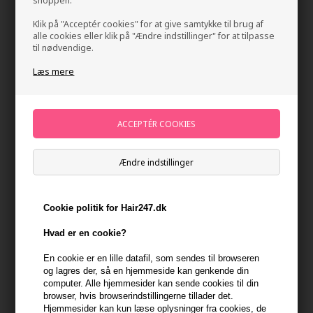
shoppen.
Klik på "Acceptér cookies" for at give samtykke til brug af
alle cookies eller klik på "Ændre indstillinger" for at tilpasse
til nødvendige.
Læs mere
Glo Skin Beauty Precise Micro Browliner - Dark
Brown 0,9g
Ændre indstillinger
Mærker
»
Glo Skin Beauty
»
Glo Makeup
Brand:
Glo Skin Beauty
198,00
DKK
Cookie politik for Hair247.dk
Send mail når varen kommer på lager igen
Hvad er en cookie?
En cookie er en lille datafil, som sendes til browseren
og lagres der, så en hjemmeside kan genkende din
Ikke på lager
- Leveringstid Ukendt dage
computer. Alle hjemmesider kan sende cookies til din
browser, hvis browserindstillingerne tillader det.
Du får
10 DKK
til dit næste køb når du køber denne vare -
Vis
Hjemmesider kan kun læse oplysninger fra cookies, de