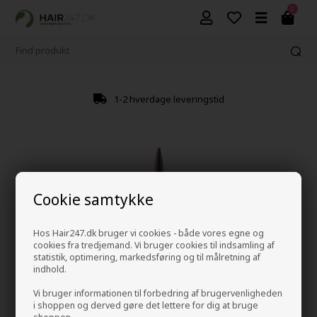
0
1-2 hverdage leveringstid
Cookie samtykke
Hos Hair247.dk bruger vi cookies - både vores egne og
cookies fra tredjemand. Vi bruger cookies til indsamling af
statistik, optimering, markedsføring og til målretning af
indhold.
Vi bruger informationen til forbedring af brugervenligheden
i shoppen og derved gøre det lettere for dig at bruge