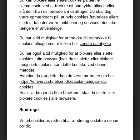
Du kan blokere eller slette cookies på denne
hjemmeside ved at trække dit samtykke tilbage eller
Modtag tilbud mm
slå dem fra i din browsers indstillinger. Du skal dog
være opmærksom på, at hvis cookies fravælges ellers
Tilmeld dig nyhedsbrev - du kan altid afmelde det igen.
slettes, kan der være funktioner og services, der ikke
længere er anvendelige.
Navn
Du har altid mulighed for at trække dit samtykke til
E-mail
cookies tilbage ved at klikke her:
ændre samtykke
.
Du har også altid mulighed for at blokere eller slette
cookies i din browser (hvis du vil slette eller blokere
TILMELD
tredjepartscookies kan dette kun ske ved denne
metode)
Consent
Hvordan du gør dette, kan du læse nærmere om her:
Jeg accepterer vilkår og betingelser.
https://erhvervsstyrelsen.dk/saadan-undgaar-du-
Læs mere her
cookies
Husk at vi har
Husk, at bruger du flere browsere, skal du slette eller
blokere cookies i alle browsere.
Tilmeld dig nyhedsbrevet
Gratis fragt til ved køb over 399 kr på udvalgte fragtformer
Ændringer
Vi sender samme hverdag ved bestilling inden kl 14:45
Vi forbeholder os retten til at ændre og opdatere denne
356 dages returret
Og modtag nyheder, eksklusive tilbud og rabatter
politik.
direkte i din indbakke.
+9600 anmeldelser på Trustpilot , 4.9 Rating
Vi er E-mærket - Din sikkerhed