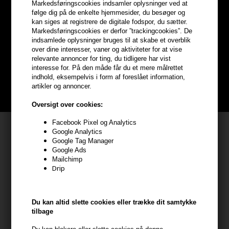
Markedsføringscookies indsamler oplysninger ved at
Optjen
5% bonuskroner
på
følge dig på de enkelte hjemmesider, du besøger og
kan siges at registrere de digitale fodspor, du sætter.
Markedsføringscookies er derfor ”trackingcookies”. De
hele din ordre
indsamlede oplysninger bruges til at skabe et overblik
over dine interesser, vaner og aktiviteter for at vise
relevante annoncer for ting, du tidligere har vist
Bliv helt gratis en del af vores kundeklub og optjen rabatter når du
interesse for. På den måde får du et mere målrettet
handler
indhold, eksempelvis i form af foreslået information,
artikler og annoncer.
BLIV GRATIS MEDLEM HER
Oversigt over cookies:
Facebook Pixel og Analytics
Kundeservice
Google Analytics
Google Tag Manager
HAIR247
Google Ads
Mailchimp
Frisenborgvej 6A
Drip
7800 Skive
CVR: 44874253
kundeservice@hair247.dk
Du kan altid slette cookies eller trække dit samtykke
tilbage
Tlf. 23839799 (hverdage 9-14)