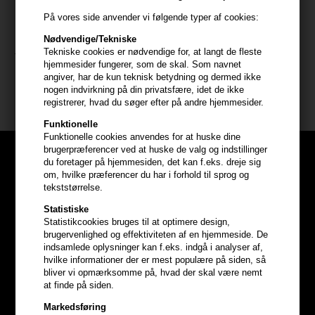
- Brug den mikrotynde spids til at tegne små, hårlignende strøg i
På vores side anvender vi følgende typer af cookies:
brynene. - Fyld eventuelle sparsomme områder ud for at skabe et
Nødvendige/Tekniske
jævnt look. - Brug spoolie-børsten til at blende farven og forme
Tekniske cookies er nødvendige for, at langt de fleste
brynene. - Gentag for at opnå ønsket intensitet.
hjemmesider fungerer, som de skal. Som navnet
angiver, har de kun teknisk betydning og dermed ikke
nogen indvirkning på din privatsfære, idet de ikke
Størrelse: 0,9g.
registrerer, hvad du søger efter på andre hjemmesider.
Funktionelle
Funktionelle cookies anvendes for at huske dine
brugerpræferencer ved at huske de valg og indstillinger
du foretager på hjemmesiden, det kan f.eks. dreje sig
om, hvilke præferencer du har i forhold til sprog og
tekststørrelse.
Statistiske
Statistikcookies bruges til at optimere design,
brugervenlighed og effektiviteten af en hjemmeside. De
indsamlede oplysninger kan f.eks. indgå i analyser af,
hvilke informationer der er mest populære på siden, så
bliver vi opmærksomme på, hvad der skal være nemt
at finde på siden.
Markedsføring