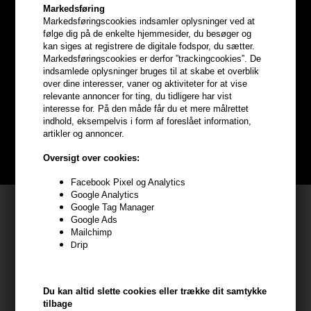
Markedsføring
Markedsføringscookies indsamler oplysninger ved at
følge dig på de enkelte hjemmesider, du besøger og
kan siges at registrere de digitale fodspor, du sætter.
Optjen
5% bonuskroner
på
Markedsføringscookies er derfor ”trackingcookies”. De
indsamlede oplysninger bruges til at skabe et overblik
hele din ordre
over dine interesser, vaner og aktiviteter for at vise
relevante annoncer for ting, du tidligere har vist
interesse for. På den måde får du et mere målrettet
Bliv helt gratis en del af vores kundeklub og optjen rabatter når du
indhold, eksempelvis i form af foreslået information,
handler
artikler og annoncer.
BLIV GRATIS MEDLEM HER
Oversigt over cookies:
Facebook Pixel og Analytics
Google Analytics
Kundeservice
Google Tag Manager
Google Ads
HAIR247
Mailchimp
Drip
Frisenborgvej 6A
7800 Skive
CVR: 44874253
Du kan altid slette cookies eller trække dit samtykke
tilbage
kundeservice@hair247.dk