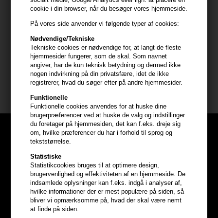
cookie i din browser, når du besøger vores hjemmeside.
- Rens huden grundigt inden påføring. - Hold flasken cirka 20 cm
fra ansigtet. - Spray jævnt over ansigt og hals med lukkede øjne. -
På vores side anvender vi følgende typer af cookies:
Brug den morgen og aften eller når huden har brug for
Nødvendige/Tekniske
beroligelse.
Tekniske cookies er nødvendige for, at langt de fleste
hjemmesider fungerer, som de skal. Som navnet
angiver, har de kun teknisk betydning og dermed ikke
Størrelse: 118ml.
nogen indvirkning på din privatsfære, idet de ikke
registrerer, hvad du søger efter på andre hjemmesider.
Glo Skincare
Funktionelle
Funktionelle cookies anvendes for at huske dine
brugerpræferencer ved at huske de valg og indstillinger
du foretager på hjemmesiden, det kan f.eks. dreje sig
om, hvilke præferencer du har i forhold til sprog og
tekststørrelse.
Statistiske
Statistikcookies bruges til at optimere design,
brugervenlighed og effektiviteten af en hjemmeside. De
indsamlede oplysninger kan f.eks. indgå i analyser af,
hvilke informationer der er mest populære på siden, så
bliver vi opmærksomme på, hvad der skal være nemt
at finde på siden.