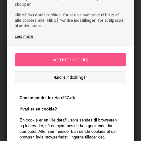
shoppen.
Klik på "Acceptér cookies" for at give samtykke til brug af
alle cookies eller klik på "Ændre indstillinger" for at tilpasse
til nødvendige.
Læs mere
GLYNT BREEZE Smoothing Spray 200ml
Mærker
»
GLYNT
Brand:
GLYNT
Ændre indstillinger
159,00
DKK
Cookie politik for Hair247.dk
-
+
Hvad er en cookie?
På lager
- Leveringstid 1-2 dage
En cookie er en lille datafil, som sendes til browseren
og lagres der, så en hjemmeside kan genkende din
Du får
8 DKK
til dit næste køb når du køber denne vare -
Vis
computer. Alle hjemmesider kan sende cookies til din
min konto
browser, hvis browserindstillingerne tillader det.