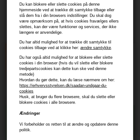
Du kan blokere eller slette cookies på denne
hjemmeside ved at trække dit samtykke tilbage eller
Modtag tilbud mm
slå dem fra i din browsers indstillinger. Du skal dog
være opmærksom på, at hvis cookies fravælges ellers
slettes, kan der være funktioner og services, der ikke
Tilmeld dig nyhedsbrev - du kan altid afmelde det igen.
længere er anvendelige.
Navn
Du har altid mulighed for at trække dit samtykke til
cookies tilbage ved at klikke her:
ændre samtykke
.
E-mail
Du har også altid mulighed for at blokere eller slette
cookies i din browser (hvis du vil slette eller blokere
tredjepartscookies kan dette kun ske ved denne
TILMELD
metode)
Hvordan du gør dette, kan du læse nærmere om her:
Consent
Jeg accepterer vilkår og betingelser.
https://erhvervsstyrelsen.dk/saadan-undgaar-du-
cookies
Læs mere her
Husk, at bruger du flere browsere, skal du slette eller
Husk at vi har
blokere cookies i alle browsere.
Tilmeld dig nyhedsbrevet
Gratis fragt til ved køb over 399 kr på udvalgte fragtformer
Ændringer
Vi sender samme hverdag ved bestilling inden kl 14:45
Vi forbeholder os retten til at ændre og opdatere denne
356 dages returret
Og modtag nyheder, eksklusive tilbud og rabatter
politik.
direkte i din indbakke.
+9600 anmeldelser på Trustpilot , 4.9 Rating