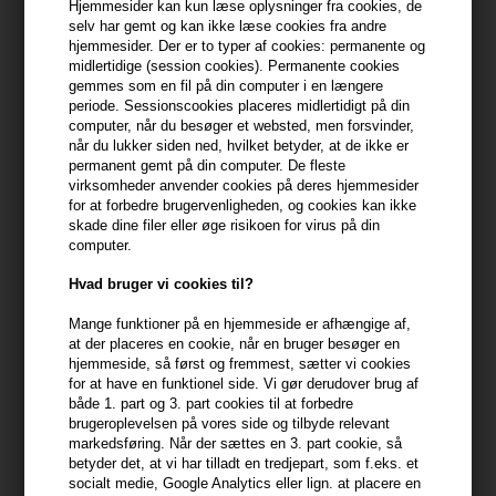
Hjemmesider kan kun læse oplysninger fra cookies, de
selv har gemt og kan ikke læse cookies fra andre
399,10 DKK FRA GRATIS FRAGT
399.1 DKK
hjemmesider. Der er to typer af cookies: permanente og
midlertidige (session cookies). Permanente cookies
gemmes som en fil på din computer i en længere
periode. Sessionscookies placeres midlertidigt på din
Beskrivelse
Anmeldelser
Fabrikant
computer, når du besøger et websted, men forsvinder,
når du lukker siden ned, hvilket betyder, at de ikke er
permanent gemt på din computer. De fleste
GLYNT BREEZE Smoothing Spray 200ml er en sofistikeret hårspray,
virksomheder anvender cookies på deres hjemmesider
der effektivt modvirker krus og efterlader håret med en strålende
for at forbedre brugervenligheden, og cookies kan ikke
finish. Den beskytter håret mod varme fra stylingredskaber, hvilket
skade dine filer eller øge risikoen for virus på din
gør den ideel til daglig brug.
computer.
Hvad bruger vi cookies til?
Egenskaber
- Anti-frizz formel, der mindsker krus og statisk elektricitet
Mange funktioner på en hjemmeside er afhængige af,
at der placeres en cookie, når en bruger besøger en
- Beskytter håret mod varme fra stylingredskaber
hjemmeside, så først og fremmest, sætter vi cookies
- Giver et let hold for et stilfuldt og glat udseende
for at have en funktionel side. Vi gør derudover brug af
- Vegansk produkt uden animalske ingredienser
både 1. part og 3. part cookies til at forbedre
- Passer til alle hårtyper, særligt effektiv til bølget og kraftigt hår
brugeroplevelsen på vores side og tilbyde relevant
markedsføring. Når der sættes en 3. part cookie, så
betyder det, at vi har tilladt en tredjepart, som f.eks. et
Anvendelse
socialt medie, Google Analytics eller lign. at placere en