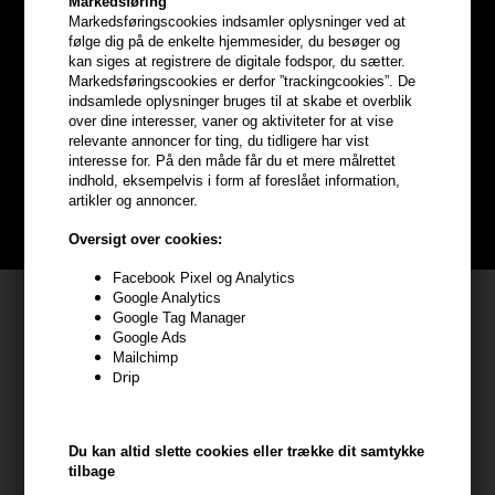
Markedsføring
Markedsføringscookies indsamler oplysninger ved at
følge dig på de enkelte hjemmesider, du besøger og
Optjen
5% bonuskroner
på
kan siges at registrere de digitale fodspor, du sætter.
Markedsføringscookies er derfor ”trackingcookies”. De
hele din ordre
indsamlede oplysninger bruges til at skabe et overblik
over dine interesser, vaner og aktiviteter for at vise
relevante annoncer for ting, du tidligere har vist
Bliv helt gratis en del af vores kundeklub og optjen rabatter når du
interesse for. På den måde får du et mere målrettet
handler
indhold, eksempelvis i form af foreslået information,
artikler og annoncer.
BLIV GRATIS MEDLEM HER
Oversigt over cookies:
Facebook Pixel og Analytics
Google Analytics
Kundeservice
Google Tag Manager
Google Ads
HAIR247
Mailchimp
Frisenborgvej 6A
Drip
7800 Skive
CVR: 44874253
Du kan altid slette cookies eller trække dit samtykke
kundeservice@hair247.dk
tilbage
Tlf. 23839799 (hverdage 9-14)