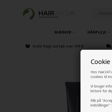
MÆRKER
HÅRPLEJE
Gratis fragt ved køb over 399 kr
Cookie
Hos Hair247.d
cookies til i
Vi bruger inf
lettere for d
Klik på "Acce
indstillinger"