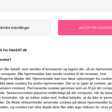
På lager
- Leveringstid 1-2 dage
Du får
8 DKK
til dit næste køb når du
Ændre indstillinger
399,10 DKK FRA GRATIS FRAGT
ik for Hair247.dk
BESKRIVELSE
ANMELDELSER
cookie?
en lille datafil, som sendes til browseren og lagres der, så en hjemmes
GLYNT DEFINE Curl Cream er det ideelle
computer. Alle hjemmesider kan sende cookies til din browser, hvis
medgørlige krøller. Udviklet specielt t
llingerne tillader det. Hjemmesider kan kun læse oplysninger fra cookie
krøllecreme bløde og livlige krøller, sa
kke læse cookies fra andre hjemmesider. Der er to typer af cookies: 
naturlige bevægelighed. Beriget med fu
(session cookies). Permanente cookies gemmes som en fil på din compu
de. Sessionscookies placeres midlertidigt på din computer, når du bes
og balance til krøllet hår, hvilket efter
forsvinder, når du lukker siden ned, hvilket betyder, at de ikke er pe
fleksibel hold, hvilket gør stylingen lett
er. De fleste virksomheder anvender cookies på deres hjemmesider for
og giver hver hårtype det optimale løft, 
eden, og cookies kan ikke skade dine filer eller øge risikoen for virus p