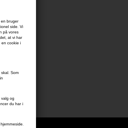
ed
 en bruger
onel side. Vi
en på vores
et, at vi har
e en cookie i
 hår
e skal. Som
 hår mellem vask
in
 valg og
encer du har i
en hjemmeside.