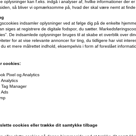
 oplysninger kan f.eks. indgå i analyser af, hvilke informationer der e
iden, så bliver vi opmærksomme på, hvad der skal være nemt at finde
ng
scookies indsamler oplysninger ved at følge dig på de enkelte hjemme
n siges at registrere de digitale fodspor, du sætter. Markedsføringscoo
ies”. De indsamlede oplysninger bruges til at skabe et overblik over din
iteter for at vise relevante annoncer for ting, du tidligere har vist intere
du et mere målrettet indhold, eksempelvis i form af foreslået informatio
r cookies:
k Pixel og Analytics
Analytics
 Tag Manager
 Ads
oner
på hele din ordre
imp
er når du handler
 slette cookies eller trække dit samtykke tilbage