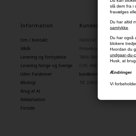
Du kan bloker
slå dem fra i
fravælges ell
Du har altid m
Information
Kundeservice
samtykke
.
Du har også al
Om / Kontakt
HAIR247
blokere tred
Vilkår
Frisenborgvej 6A
Hvordan du g
undgaar-du-c
Levering og fortrydelse
7800 Skive
Husk, at bruge
Levering Norge og Sverige
CVR: 44874253
Ændringer
Uden Parabener
kundeservice@hair247.dk
Økologi
Tlf. 23839799 (hverdage 9-1
Vi forbeholder
Brug af AI
Reklamation
Forside