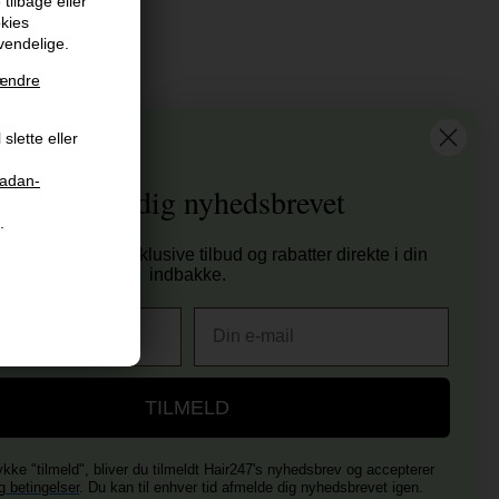
tilbage eller
okies
vendelige.
ændre
at vi har
slette eller
tis fragt til ved køb over 399 kr på udvalgte fragtformer
sender samme hverdag ved bestilling inden kl 14:45
aadan-
Tilmeld dig nyhedsbrevet
 dages returret
.
00 anmeldelser på Trustpilot , 4.9 Rating
tag nyheder, eksklusive tilbud og rabatter direkte i din
er E-mærket - Din sikkerhed
indbakke.
E-mail
TILMELD
ykke "tilmeld", bliver du tilmeldt Hair247's nyhedsbrev og accepterer
g betingelser
. Du kan til enhver tid afmelde dig nyhedsbrevet igen.