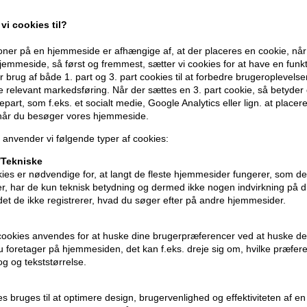
Egenskaber
vi cookies til?
- Samler og definerer krøller uden stivh
- Tilfører fugt og nærer med sheasmør
ner på en hjemmeside er afhængige af, at der placeres en cookie, når
emmeside, så først og fremmest, sætter vi cookies for at have en funkti
- Kontrollerer og mindsker krus
 brug af både 1. part og 3. part cookies til at forbedre brugeroplevels
- Medium, fleksibel hold for nem styling
de relevant markedsføring. Når der sættes en 3. part cookie, så betyder d
- Velegnet til alle typer krøllet hår
djepart, som f.eks. et socialt medie, Google Analytics eller lign. at placer
 når du besøger vores hjemmeside.
Anvendelse
 anvender vi følgende typer af cookies:
- Påfør en lille mængde i håndklædetørt
Tekniske
- Style ved at kramme eller føntørre
ies er nødvendige for, at langt de fleste hjemmesider fungerer, som d
- Til opfriskning kan den bruges på tørt
r, har de kun teknisk betydning og dermed ikke nogen indvirkning på d
idet de ikke registrerer, hvad du søger efter på andre hjemmesider.
Størrelse: 125 ml
cookies anvendes for at huske dine brugerpræferencer ved at huske de
GLYNT
 du foretager på hjemmesiden, det kan f.eks. dreje sig om, hvilke præfer
rog og tekststørrelse.
ies bruges til at optimere design, brugervenlighed og effektiviteten af 