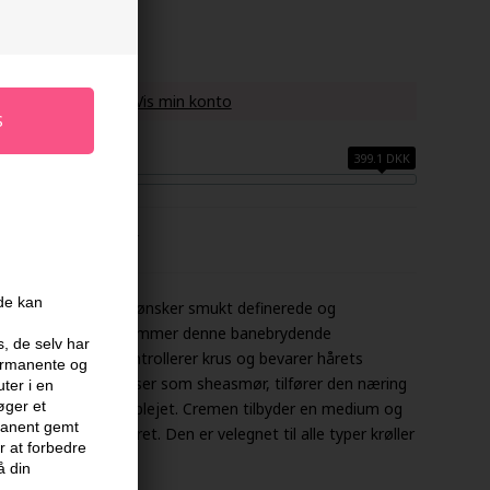
 køber denne vare -
Vis min konto
399.1 DKK
FABRIKANT
ide kan
 valg for dem, der ønsker smukt definerede og
il meget kruset hår, fremmer denne banebrydende
s, de selv har
mtidig med at den kontrollerer krus og bevarer hårets
permanente og
gtgivende ingredienser som sheasmør, tilfører den næring
ter i en
øger et
lader det sundt og velplejet. Cremen tilbyder en medium og
rmanent gemt
ere uden at tynge håret. Den er velegnet til alle typer krøller
 at forbedre
det har brug for.
å din