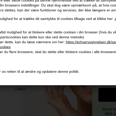
e eller slette cookies på denne hjemmeside ved at trække dit samtykke 
 din browsers indstillinger. Du skal dog være opmærksom på, at hvis co
ers slettes, kan der være funktioner og services, der ikke længere er an
ulighed for at trække dit samtykke til cookies tilbage ved at klikke her:
Modtag tilbud mm
Husk 
tid mulighed for at blokere eller slette cookies i din browser (hvis du vil 
Tilmeld dig nyhedsbrev - du kan altid afmelde det igen.
Gra
jepartscookies kan dette kun ske ved denne metode)
Vi 
ør dette, kan du læse nærmere om her:
https://erhvervsstyrelsen.dk/s
Navn
ookies
356
r du flere browsere, skal du slette eller blokere cookies i alle browsere
E-mail
+96
Og mod
Vi 
4)
TILMELD
 os retten til at ændre og opdatere denne politik.
Fornavn
Consent
Jeg accepterer vilkår og betingelser.
Læs mere her
Ved at tr
vilkår o