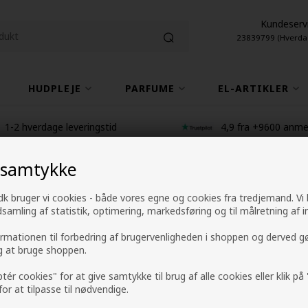
Kundeserv
23839799 (Hverda
HUDPLEJE
PARFUME
EL-ARTIKLER
1-2 hverdage leveringstid
4,9 fra +9600 anme
 samtykke
GLYNT DEFINE Cur
k bruger vi cookies - både vores egne og cookies fra tredjemand. Vi
ndsamling af statistik, optimering, markedsføring og til målretning af i
Mærker
»
GLYNT
ormationen til forbedring af brugervenligheden i shoppen og derved g
159,00
DKK
ig at bruge shoppen.
ptér cookies" for at give samtykke til brug af alle cookies eller klik p
 for at tilpasse til nødvendige.
-
+