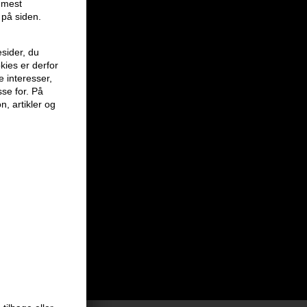
r mest
 på siden.
sider, du
kies er derfor
e interesser,
sse for. På
n, artikler og