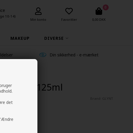
0
ice
ge 10-14)
Min konto
Favoritter
0,00 DKK
MAKEUP
DIVERSE
ldelser
Din sikkerhed - e-mærket
l Cream 125ml
 bruger
ndhold.
Brand:
GLYNT
øre det
å "Ændre