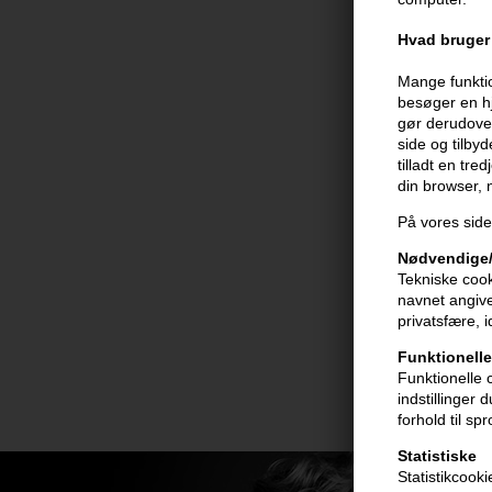
Hvad bruger 
Mange funktio
besøger en hj
gør derudover
side og tilby
tilladt en tre
din browser,
På vores side
Nødvendige/
Tekniske cook
navnet angive
privatsfære, 
Funktionelle
Funktionelle 
indstillinger
forhold til sp
Statistiske
Statistikcook