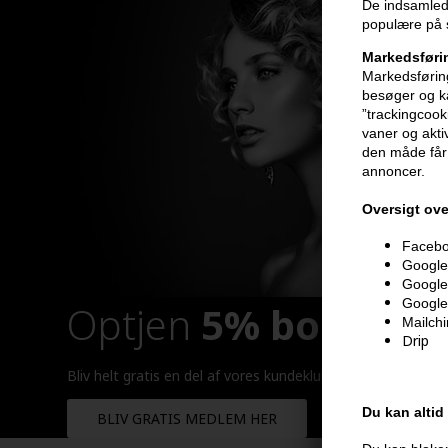
De indsamlede
populære på s
Markedsføri
Markedsføring
besøger og ka
”trackingcook
vaner og aktiv
den måde får 
annoncer.
Oversigt ove
Faceboo
Google 
Google
Google
Optjen
5% bonuskr
Mailch
Drip
Bliv helt gratis en del af vores kundeklub og optjen rabatt
Du kan altid
BLIV GRATIS MEDLEM HER