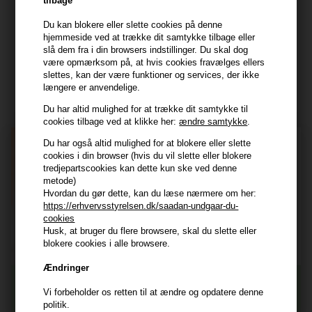
tilbage
kundeservice@hair247.dk
Du kan blokere eller slette cookies på denne
Tlf. 23839799 (hverdage 9-14)
hjemmeside ved at trække dit samtykke tilbage eller
slå dem fra i din browsers indstillinger. Du skal dog
være opmærksom på, at hvis cookies fravælges ellers
Modtag tilbud mm
slettes, kan der være funktioner og services, der ikke
længere er anvendelige.
Tilmeld dig nyhedsbrev - du kan altid afmelde det igen.
Du har altid mulighed for at trække dit samtykke til
Navn
cookies tilbage ved at klikke her:
ændre samtykke
.
Du har også altid mulighed for at blokere eller slette
E-mail
cookies i din browser (hvis du vil slette eller blokere
tredjepartscookies kan dette kun ske ved denne
metode)
TILMELD
Hvordan du gør dette, kan du læse nærmere om her:
https://erhvervsstyrelsen.dk/saadan-undgaar-du-
Consent
Jeg accepterer vilkår og betingelser.
cookies
Husk, at bruger du flere browsere, skal du slette eller
Læs mere her
blokere cookies i alle browsere.
Husk at vi har
Ændringer
Tilmeld dig nyhedsbrevet
Gratis fragt til ved køb over 399 kr på udvalgte fragtformer
Vi forbeholder os retten til at ændre og opdatere denne
Vi sender samme hverdag ved bestilling inden kl 14:45
politik.