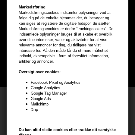
Markedsføring
Markedsføringscookies indsamler oplysninger ved at
følge dig på de enkelte hjemmesider, du besøger og
kan siges at registrere de digitale fodspor, du sætter.
Optjen
5% bonuskroner
på
Markedsføringscookies er derfor ”trackingcookies”. De
indsamlede oplysninger bruges til at skabe et overblik
over dine interesser, vaner og aktiviteter for at vise
hele din ordre
relevante annoncer for ting, du tidligere har vist
interesse for. På den måde får du et mere målrettet
indhold, eksempelvis i form af foreslået information,
Bliv helt gratis en del af vores kundeklub og optjen rabatter når du
artikler og annoncer.
handler
Oversigt over cookies:
BLIV GRATIS MEDLEM HER
Facebook Pixel og Analytics
Google Analytics
Google Tag Manager
Kundeservice
Google Ads
Mailchimp
HAIR247
Drip
Frisenborgvej 6A
7800 Skive
Du kan altid slette cookies eller trække dit samtykke
CVR: 44874253