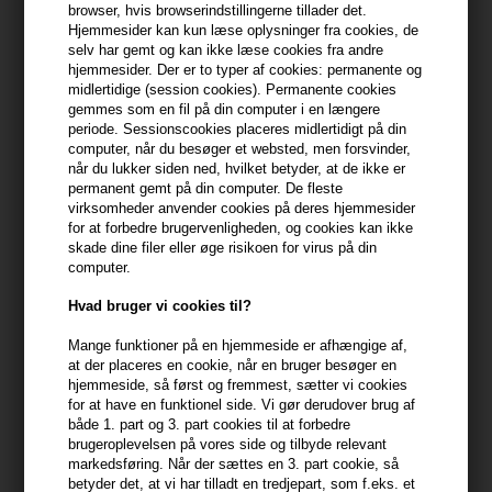
browser, hvis browserindstillingerne tillader det.
Hjemmesider kan kun læse oplysninger fra cookies, de
399,10 DKK FRA GRATIS FRAGT
399.1 DKK
selv har gemt og kan ikke læse cookies fra andre
hjemmesider. Der er to typer af cookies: permanente og
midlertidige (session cookies). Permanente cookies
gemmes som en fil på din computer i en længere
Beskrivelse
Anmeldelser
Fabrikant
periode. Sessionscookies placeres midlertidigt på din
computer, når du besøger et websted, men forsvinder,
GLYNT NUTRI Shampoo er specielt formuleret til at genoprette
når du lukker siden ned, hvilket betyder, at de ikke er
permanent gemt på din computer. De fleste
fugten og næringen i stærkt og tørt hår. Med tilføjelse af Jojoba- og
virksomheder anvender cookies på deres hjemmesider
Macadamiaolie forbedrer shampooen hårets struktur og giver en
for at forbedre brugervenligheden, og cookies kan ikke
strålende glans. Den øger hårets blødhed og bevægelighed,
skade dine filer eller øge risikoen for virus på din
samtidig med at den bevarer en sund hovedbund.
computer.
Hvad bruger vi cookies til?
Egenskaber
- Ideel til tørt og skrøbeligt hår
Mange funktioner på en hjemmeside er afhængige af,
at der placeres en cookie, når en bruger besøger en
- Giver dybdegående fugt og essentielle næringsstoffer
hjemmeside, så først og fremmest, sætter vi cookies
- Forfiner hårets naturlige glans og smidighed
for at have en funktionel side. Vi gør derudover brug af
- Opbygger en sund balance i hovedbundens barriere
både 1. part og 3. part cookies til at forbedre
- Perfekt til daglig brug
brugeroplevelsen på vores side og tilbyde relevant
markedsføring. Når der sættes en 3. part cookie, så
betyder det, at vi har tilladt en tredjepart, som f.eks. et
Anvendelse