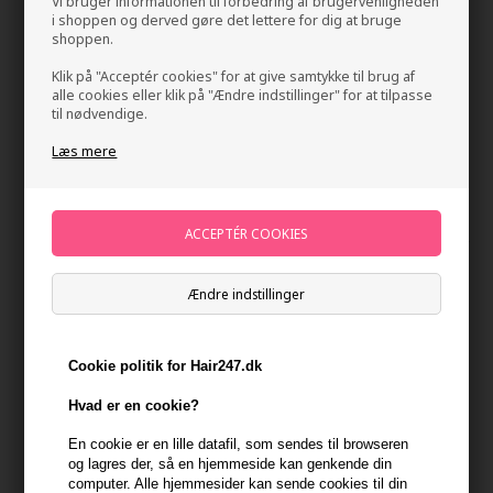
Vi bruger informationen til forbedring af brugervenligheden
i shoppen og derved gøre det lettere for dig at bruge
shoppen.
Klik på "Acceptér cookies" for at give samtykke til brug af
alle cookies eller klik på "Ændre indstillinger" for at tilpasse
til nødvendige.
Læs mere
GLYNT NUTRI Shampoo 250ml
Mærker
»
GLYNT
Brand:
GLYNT
159,00
DKK
Ændre indstillinger
-
+
Cookie politik for Hair247.dk
Hvad er en cookie?
På lager
- Leveringstid 1-2 dage
En cookie er en lille datafil, som sendes til browseren
Du får
8 DKK
til dit næste køb når du køber denne vare -
Vis
og lagres der, så en hjemmeside kan genkende din
min konto
computer. Alle hjemmesider kan sende cookies til din