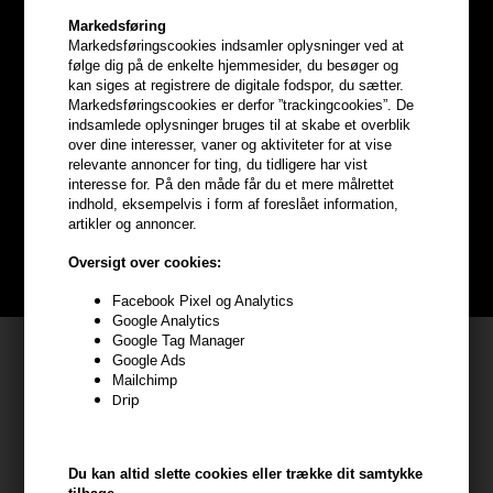
Markedsføring
Markedsføringscookies indsamler oplysninger ved at
følge dig på de enkelte hjemmesider, du besøger og
kan siges at registrere de digitale fodspor, du sætter.
Optjen
5% bonuskroner
på
Markedsføringscookies er derfor ”trackingcookies”. De
indsamlede oplysninger bruges til at skabe et overblik
over dine interesser, vaner og aktiviteter for at vise
hele din ordre
relevante annoncer for ting, du tidligere har vist
interesse for. På den måde får du et mere målrettet
indhold, eksempelvis i form af foreslået information,
Bliv helt gratis en del af vores kundeklub og optjen rabatter når du
artikler og annoncer.
handler
Oversigt over cookies:
BLIV GRATIS MEDLEM HER
Facebook Pixel og Analytics
Google Analytics
Google Tag Manager
Kundeservice
Google Ads
Mailchimp
HAIR247
Drip
Frisenborgvej 6A
7800 Skive
Du kan altid slette cookies eller trække dit samtykke
CVR: 44874253