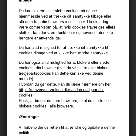
tilbage
kundeservice@hair247.dk
Du kan blokere eller slette cookies på denne
Tlf. 23839799 (hverdage 9-14)
hjemmeside ved at trække dit samtykke tilbage eller
slå dem fra i din browsers indstillinger. Du skal dog
være opmærksom på, at hvis cookies fravælges ellers
Modtag tilbud mm
slettes, kan der være funktioner og services, der ikke
længere er anvendelige.
Tilmeld dig nyhedsbrev - du kan altid afmelde det igen.
Du har altid mulighed for at trække dit samtykke til
Navn
cookies tilbage ved at klikke her:
ændre samtykke
.
Du har også altid mulighed for at blokere eller slette
E-mail
cookies i din browser (hvis du vil slette eller blokere
tredjepartscookies kan dette kun ske ved denne
metode)
TILMELD
Hvordan du gør dette, kan du læse nærmere om her:
https://erhvervsstyrelsen.dk/saadan-undgaar-du-
Consent
Jeg accepterer vilkår og betingelser.
cookies
Husk, at bruger du flere browsere, skal du slette eller
Læs mere her
blokere cookies i alle browsere.
Husk at vi har
Ændringer
Tilmeld dig nyhedsbrevet
Gratis fragt til ved køb over 399 kr på udvalgte fragtformer
Vi forbeholder os retten til at ændre og opdatere denne
Vi sender samme hverdag ved bestilling inden kl 14:45
politik.