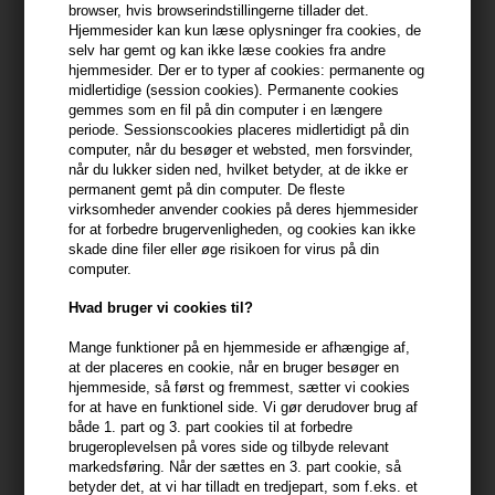
browser, hvis browserindstillingerne tillader det.
Hjemmesider kan kun læse oplysninger fra cookies, de
399,10 DKK FRA GRATIS FRAGT
399.1 DKK
selv har gemt og kan ikke læse cookies fra andre
hjemmesider. Der er to typer af cookies: permanente og
midlertidige (session cookies). Permanente cookies
gemmes som en fil på din computer i en længere
Beskrivelse
Anmeldelser
Fabrikant
periode. Sessionscookies placeres midlertidigt på din
computer, når du besøger et websted, men forsvinder,
GLYNT SPIDER Cream 100ml er en alsidig stylingcreme, der giver
når du lukker siden ned, hvilket betyder, at de ikke er
permanent gemt på din computer. De fleste
både struktur og fleksibilitet til din hårstyling. Med sin unikke
virksomheder anvender cookies på deres hjemmesider
formel tilbyder den et medium hold, der er perfekt til både
for at forbedre brugervenligheden, og cookies kan ikke
afslappede og velstrukturerede frisurer. Uanset om dit hår er kort
skade dine filer eller øge risikoen for virus på din
eller langt, kan du opnå en naturlig finish, der ikke virker fedtet.
computer.
Hvad bruger vi cookies til?
Egenskaber
- Fleksibel stylingcreme med elastisk tekstur
Mange funktioner på en hjemmeside er afhængige af,
at der placeres en cookie, når en bruger besøger en
- Medium hold til forskellige frisurer
hjemmeside, så først og fremmest, sætter vi cookies
- Anbefalet til både kort og langt hår
for at have en funktionel side. Vi gør derudover brug af
- Naturlig, ikke-fedtet finish
både 1. part og 3. part cookies til at forbedre
- Velduftende og nem at vaske ud
brugeroplevelsen på vores side og tilbyde relevant
markedsføring. Når der sættes en 3. part cookie, så
betyder det, at vi har tilladt en tredjepart, som f.eks. et
Anvendelse