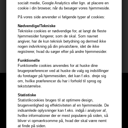
socialt medie, Google Analytics eller lign. at placere en
- Tag en lille mængde creme og gnid mellem håndfladerne
cookie i din browser, når du besøger vores hjemmeside.
- Påfør jævnt i både vådt og tørt hår
På vores side anvender vi følgende typer af cookies:
- Style håret som ønsket for alsidige looks
Nødvendige/Tekniske
- Velegnet til både definerede krøller og et afslappet udtryk
Tekniske cookies er nødvendige for, at langt de fleste
- Kan let re-styles i løbet af dagen
hjemmesider fungerer, som de skal. Som navnet
angiver, har de kun teknisk betydning og dermed ikke
Størrelse: 85 ml
nogen indvirkning på din privatsfære, idet de ikke
registrerer, hvad du søger efter på andre hjemmesider.
GLYNT
Funktionelle
Funktionelle cookies anvendes for at huske dine
brugerpræferencer ved at huske de valg og indstillinger
du foretager på hjemmesiden, det kan f.eks. dreje sig
om, hvilke præferencer du har i forhold til sprog og
tekststørrelse.
Statistiske
Statistikcookies bruges til at optimere design,
brugervenlighed og effektiviteten af en hjemmeside. De
indsamlede oplysninger kan f.eks. indgå i analyser af,
hvilke informationer der er mest populære på siden, så
bliver vi opmærksomme på, hvad der skal være nemt
at finde på siden.