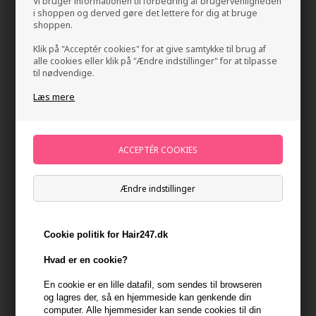
Vi bruger informationen til forbedring af brugervenligheden
i shoppen og derved gøre det lettere for dig at bruge
shoppen.
Klik på "Acceptér cookies" for at give samtykke til brug af
alle cookies eller klik på "Ændre indstillinger" for at tilpasse
til nødvendige.
Læs mere
GLYNT SPIDER Cream 85ml
Mærker
»
GLYNT
Brand:
GLYNT
159,00
DKK
Ændre indstillinger
-
+
Cookie politik for Hair247.dk
Hvad er en cookie?
På lager
- Leveringstid 1-2 dage
En cookie er en lille datafil, som sendes til browseren
Du får
8 DKK
til dit næste køb når du køber denne vare -
Vis
og lagres der, så en hjemmeside kan genkende din
min konto
computer. Alle hjemmesider kan sende cookies til din