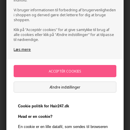
indhold.
Vi bruger informationen til forbedring af brugervenligheden
i shoppen og derved gøre det lettere for dig at bruge
shoppen.
Klik på "Acceptér cookies" for at give samtykke til brug af
alle cookies eller klik på "Ændre indstillinger" for at tilpasse
til nødvendige.
Læs mere
GLYNT VENTO Texture Spray 300ml
Mærker
»
GLYNT
Brand:
GLYNT
159,00
DKK
Ændre indstillinger
-
+
Cookie politik for Hair247.dk
På lager
- Leveringstid 1-2 dage
Hvad er en cookie?
Du får
8 DKK
til dit næste køb når du køber denne vare -
Vis
min konto
En cookie er en lille datafil, som sendes til browseren