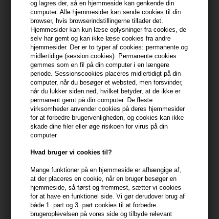
og lagres der, så en hjemmeside kan genkende din
computer. Alle hjemmesider kan sende cookies til din
399,10 DKK FRA GRATIS FRAGT
399.1 DKK
browser, hvis browserindstillingerne tillader det.
Hjemmesider kan kun læse oplysninger fra cookies, de
selv har gemt og kan ikke læse cookies fra andre
hjemmesider. Der er to typer af cookies: permanente og
Beskrivelse
Anmeldelser
Fabrikant
midlertidige (session cookies). Permanente cookies
gemmes som en fil på din computer i en længere
periode. Sessionscookies placeres midlertidigt på din
GLYNT VENTO Texture Spray giver dit hår et spændende løft med
computer, når du besøger et websted, men forsvinder,
både tekstur og definition, perfekt til dem, der ønsker en
når du lukker siden ned, hvilket betyder, at de ikke er
dynamisk og frisk frisure. Denne spray er en del af det
permanent gemt på din computer. De fleste
anerkendte Glynt sortiment af hårprodukter, der er berømt for
virksomheder anvender cookies på deres hjemmesider
deres kvalitet og effektivitet. Den lette formel sikrer, at håret får
for at forbedre brugervenligheden, og cookies kan ikke
skade dine filer eller øge risikoen for virus på din
volumen og holdbarhed, uden at det føles tungt eller klæbrigt.
computer.
Med sin behagelige duft og pålidelige egenskaber er denne
styling spray ideel til både daglig brug og festlige lejligheder.
Hvad bruger vi cookies til?
Mange funktioner på en hjemmeside er afhængige af,
Egenskaber
at der placeres en cookie, når en bruger besøger en
- Tilføjer fylde og struktur til håret
hjemmeside, så først og fremmest, sætter vi cookies
- Letvægtformulering der ikke gør håret tungt
for at have en funktionel side. Vi gør derudover brug af
både 1. part og 3. part cookies til at forbedre
- Perfekt til daglig styling
brugeroplevelsen på vores side og tilbyde relevant
- Giver et langvarigt og stabilt hold