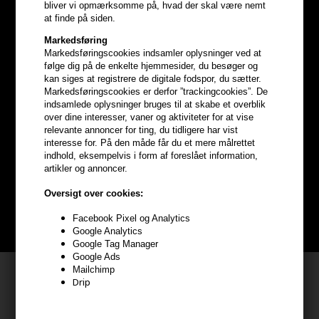
bliver vi opmærksomme på, hvad der skal være nemt
at finde på siden.
Markedsføring
Markedsføringscookies indsamler oplysninger ved at
følge dig på de enkelte hjemmesider, du besøger og
kan siges at registrere de digitale fodspor, du sætter.
Markedsføringscookies er derfor ”trackingcookies”. De
indsamlede oplysninger bruges til at skabe et overblik
Optjen
5% bonuskroner
på
over dine interesser, vaner og aktiviteter for at vise
relevante annoncer for ting, du tidligere har vist
interesse for. På den måde får du et mere målrettet
hele din ordre
indhold, eksempelvis i form af foreslået information,
artikler og annoncer.
Bliv helt gratis en del af vores kundeklub og optjen rabatter når du
Oversigt over cookies:
handler
Facebook Pixel og Analytics
BLIV GRATIS MEDLEM HER
Google Analytics
Google Tag Manager
Google Ads
Mailchimp
Kundeservice
Drip
HAIR247