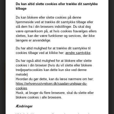
Frisenborgvej 6A
Du kan altid slette cookies eller trække dit samtykke
7800 Skive
tilbage
CVR: 44874253
Du kan blokere eller slette cookies på denne
kundeservice@hair247.dk
hjemmeside ved at trække dit samtykke tilbage eller
Tlf. 23839799 (hverdage 9-14)
slå dem fra i din browsers indstillinger. Du skal dog
være opmærksom på, at hvis cookies fravælges ellers
slettes, kan der være funktioner og services, der ikke
Modtag tilbud mm
længere er anvendelige.
Du har altid mulighed for at trække dit samtykke til
Tilmeld dig nyhedsbrev - du kan altid afmelde det igen.
cookies tilbage ved at klikke her:
ændre samtykke
.
Navn
Du har også altid mulighed for at blokere eller slette
cookies i din browser (hvis du vil slette eller blokere
tredjepartscookies kan dette kun ske ved denne
E-mail
metode)
Hvordan du gør dette, kan du læse nærmere om her:
https://erhvervsstyrelsen.dk/saadan-undgaar-du-
TILMELD
cookies
Husk, at bruger du flere browsere, skal du slette eller
Consent
Jeg accepterer vilkår og betingelser.
blokere cookies i alle browsere.
Læs mere her
Ændringer
Husk at vi har