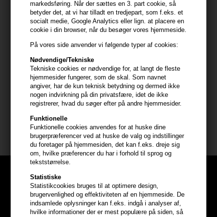
markedsføring. Når der sættes en 3. part cookie, så
- Har en delikat og indbydende duft
betyder det, at vi har tilladt en tredjepart, som f.eks. et
socialt medie, Google Analytics eller lign. at placere en
Anvendelse
cookie i din browser, når du besøger vores hjemmeside.
- Ryst flasken grundigt inden brug
På vores side anvender vi følgende typer af cookies:
- Spray jævnt på tørt eller let fugtigt hår
Nødvendige/Tekniske
- Form håret som ønsket
Tekniske cookies er nødvendige for, at langt de fleste
- Tilsæt ekstra produkt for stærkere hold
hjemmesider fungerer, som de skal. Som navnet
angiver, har de kun teknisk betydning og dermed ikke
- Egnet til alle hårtyper
nogen indvirkning på din privatsfære, idet de ikke
registrerer, hvad du søger efter på andre hjemmesider.
Størrelse: 300 ml
Funktionelle
Funktionelle cookies anvendes for at huske dine
GLYNT
brugerpræferencer ved at huske de valg og indstillinger
du foretager på hjemmesiden, det kan f.eks. dreje sig
om, hvilke præferencer du har i forhold til sprog og
tekststørrelse.
Statistiske
Statistikcookies bruges til at optimere design,
brugervenlighed og effektiviteten af en hjemmeside. De
indsamlede oplysninger kan f.eks. indgå i analyser af,
hvilke informationer der er mest populære på siden, så