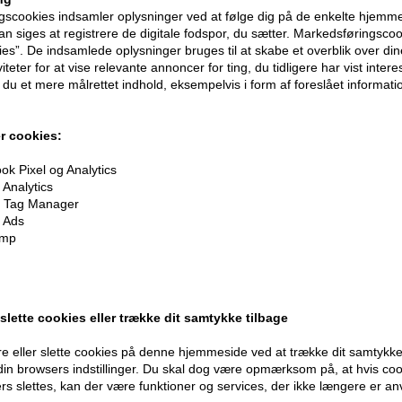
scookies indsamler oplysninger ved at følge dig på de enkelte hjemme
n siges at registrere de digitale fodspor, du sætter. Markedsføringscoo
ies”. De indsamlede oplysninger bruges til at skabe et overblik over din
iteter for at vise relevante annoncer for ting, du tidligere har vist intere
du et mere målrettet indhold, eksempelvis i form af foreslået informatio
r cookies:
k Pixel og Analytics
oner
på hele din ordre
Analytics
 Tag Manager
 Ads
er når du handler
imp
 slette cookies eller trække dit samtykke tilbage
e eller slette cookies på denne hjemmeside ved at trække dit samtykke 
 din browsers indstillinger. Du skal dog være opmærksom på, at hvis co
Modtag tilbud mm
Husk 
ers slettes, kan der være funktioner og services, der ikke længere er an