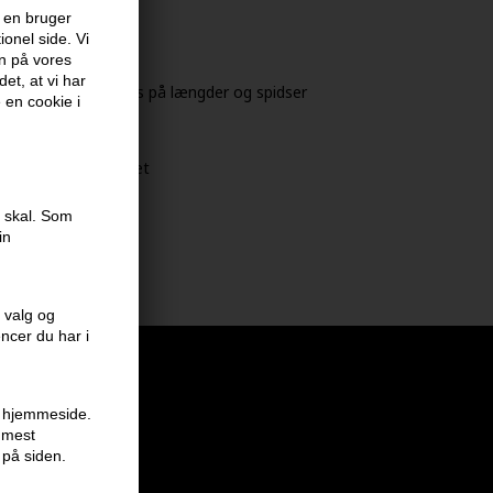
tyngende
 en bruger
onel side. Vi
en på vores
et, at vi har
hår, med særlig fokus på længder og spidser
e en cookie i
2 til 5 minutter
tigt uden at gnide det
e skal. Som
in
 valg og
encer du har i
en hjemmeside.
r mest
 på siden.