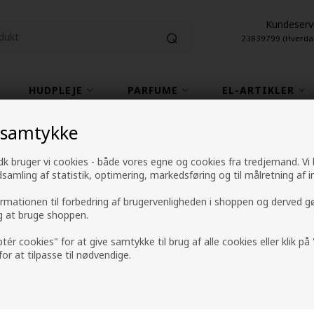
Kundeserv
23839799 (Hverda
HUDPLEJE
PARFUME
EL-ARTIKLER
 samtykke
1-2 hverdage leveringstid
4,9 fra +9600 anme
k bruger vi cookies - både vores egne og cookies fra tredjemand. Vi
ndsamling af statistik, optimering, markedsføring og til målretning af i
GLYNT VOLUME Co
ormationen til forbedring af brugervenligheden i shoppen og derved g
ig at bruge shoppen.
Mærker
»
GLYNT
ptér cookies" for at give samtykke til brug af alle cookies eller klik p
159,00
DKK
 for at tilpasse til nødvendige.
-
+