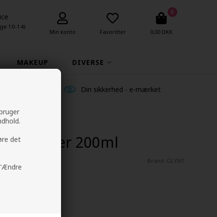
0
ice
ge 10-14)
Min konto
Favoritter
0,00 DKK
MAKEUP
DIVERSE
ldelser
Din sikkerhed - e-mærket
 bruger
ndhold.
nditioner 200ml
øre det
Brand:
GLYNT
å "Ændre