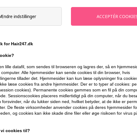
På lager
- Leveringstid 1-2 dage
Ændre indstillinger
Du får
8 DKK
til dit næste køb når du
ik for Hair247.dk
399,10 DKK FRA GRATIS FRAGT
cookie?
BESKRIVELSE
ANMELDELSER
en lille datafil, som sendes til browseren og lagres der, så en hjemmes
computer. Alle hjemmesider kan sende cookies til din browser, hvis
llingerne tillader det. Hjemmesider kan kun læse oplysninger fra cookie
kke læse cookies fra andre hjemmesider. Der er to typer af cookies: 
Egenskaber ved GLYNT VOLUME Conditi
(session cookies). Permanente cookies gemmes som en fil på din compu
de. Sessionscookies placeres midlertidigt på din computer, når du bes
Egenskaber
forsvinder, når du lukker siden ned, hvilket betyder, at de ikke er pe
er. De fleste virksomheder anvender cookies på deres hjemmesider for
- Balsam, der let plejer og er målrettet 
eden, og cookies kan ikke skade dine filer eller øge risikoen for virus p
- Øger hårets volumen med op til 30%
- Indeholder naturlige ekstrakter fra g
vi cookies til?
- Styrker håret, giver det glans og smid