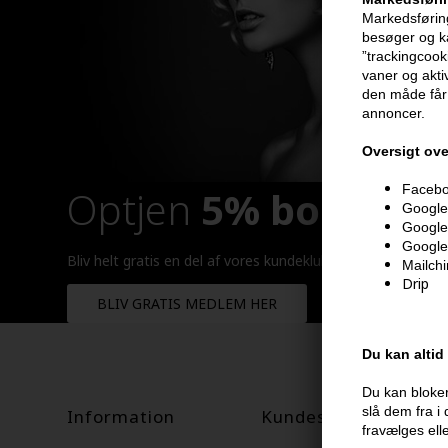
Markedsføring
besøger og ka
”trackingcook
vaner og aktiv
den måde får 
annoncer.
Oversigt ove
Faceboo
Optjen
5% bonuskr
Google 
Google
Google
Bliv helt gratis en del af vores kundeklub og optjen rabatt
Mailch
Drip
BLIV GRATIS MEDLEM HER
Du kan altid
Du kan bloker
slå dem fra i
Information
Kundeservice
fravælges ell