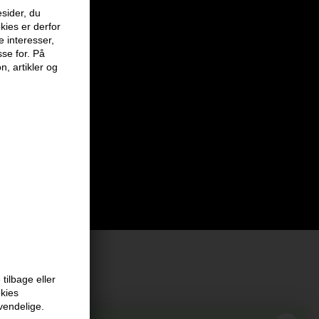
sider, du
kies er derfor
e interesser,
sse for. På
n, artikler og
tilbage eller
okies
at vi har
vendelige.