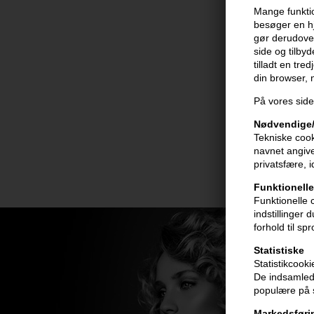
Mange funktio
besøger en hj
gør derudover
side og tilby
tilladt en tre
din browser,
På vores side
Nødvendige/
Tekniske cook
navnet angive
privatsfære, 
Funktionelle
Funktionelle 
indstillinger
forhold til sp
Statistiske
Statistikcook
De indsamlede
populære på s
Markedsføri