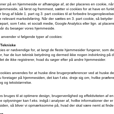
- Perfekt til dagligt brug uden at virke 
ner på en hjemmeside er afhængige af, at der placeres en cookie, når
emmeside, så først og fremmest, sætter vi cookies for at have en funkti
Anvendelse
 brug af både 1. part og 3. part cookies til at forbedre brugeroplevels
de relevant markedsføring. Når der sættes en 3. part cookie, så betyder d
- Fordel en lille mængde i vådt og rent 
djepart, som f.eks. et socialt medie, Google Analytics eller lign. at placer
- Massér blidt og lad balsammen sidde i 
 når du besøger vores hjemmeside.
- Skyl grundigt med vand
 anvender vi følgende typer af cookies:
- For optimalt resultat, tør håret forsig
Tekniske
ies er nødvendige for, at langt de fleste hjemmesider fungerer, som d
Størrelse: 200 ml
r, har de kun teknisk betydning og dermed ikke nogen indvirkning på d
idet de ikke registrerer, hvad du søger efter på andre hjemmesider.
GLYNT
cookies anvendes for at huske dine brugerpræferencer ved at huske de
 du foretager på hjemmesiden, det kan f.eks. dreje sig om, hvilke præfer
rog og tekststørrelse.
ies bruges til at optimere design, brugervenlighed og effektiviteten af 
 oplysninger kan f.eks. indgå i analyser af, hvilke informationer der e
iden, så bliver vi opmærksomme på, hvad der skal være nemt at finde
ng