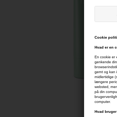
Cookie polit
Hvad er en 
En cookie er 
genkende din 
browserindsti
gemt og kan i
midlertidige 
længere perio
websted, men 
på din comput
brugervenligh
computer.
Hvad bruger 