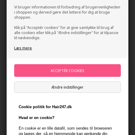
Vi bruger informationen til forbedring af brugervenligheden
i shoppen og derved gøre det lettere for dig at bruge
shoppen.
Klik på "Acceptér cookies" for at give samtykke til brug af
alle cookies eller klik på "Ændre indstillinger" for at tilpasse
til nødvendige.
Læs mere
GLYNT VOLUME Energy Spray 100ml
Mærker
»
GLYNT
Brand:
GLYNT
199,00
DKK
Ændre indstillinger
-
+
Cookie politik for Hair247.dk
På lager
- Leveringstid 1-2 dage
Hvad er en cookie?
Du får
10 DKK
til dit næste køb når du køber denne vare -
Vis
En cookie er en lille datafil, som sendes til browseren
min konto
og lagres der, så en hjemmeside kan genkende din