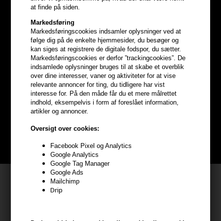
at finde på siden.
Markedsføring
Markedsføringscookies indsamler oplysninger ved at
følge dig på de enkelte hjemmesider, du besøger og
kan siges at registrere de digitale fodspor, du sætter.
Markedsføringscookies er derfor ”trackingcookies”. De
indsamlede oplysninger bruges til at skabe et overblik
Optjen
5% bonuskroner
på
over dine interesser, vaner og aktiviteter for at vise
relevante annoncer for ting, du tidligere har vist
hele din ordre
interesse for. På den måde får du et mere målrettet
indhold, eksempelvis i form af foreslået information,
artikler og annoncer.
Bliv helt gratis en del af vores kundeklub og optjen rabatter når du
handler
Oversigt over cookies:
BLIV GRATIS MEDLEM HER
Facebook Pixel og Analytics
Google Analytics
Google Tag Manager
Google Ads
Kundeservice
Mailchimp
Drip
HAIR247
Frisenborgvej 6A