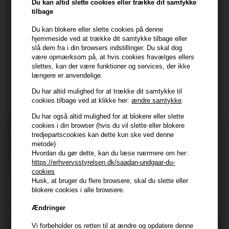
7800 Skive
Du kan altid slette cookies eller trække dit samtykke
tilbage
CVR: 44874253
kundeservice@hair247.dk
Du kan blokere eller slette cookies på denne
hjemmeside ved at trække dit samtykke tilbage eller
Tlf. 23839799 (hverdage 9-14)
slå dem fra i din browsers indstillinger. Du skal dog
være opmærksom på, at hvis cookies fravælges ellers
slettes, kan der være funktioner og services, der ikke
Modtag tilbud mm
længere er anvendelige.
Tilmeld dig nyhedsbrev - du kan altid afmelde det igen.
Du har altid mulighed for at trække dit samtykke til
cookies tilbage ved at klikke her:
ændre samtykke
.
Navn
Du har også altid mulighed for at blokere eller slette
cookies i din browser (hvis du vil slette eller blokere
E-mail
tredjepartscookies kan dette kun ske ved denne
metode)
Hvordan du gør dette, kan du læse nærmere om her:
TILMELD
https://erhvervsstyrelsen.dk/saadan-undgaar-du-
cookies
Consent
Husk, at bruger du flere browsere, skal du slette eller
Jeg accepterer vilkår og betingelser.
blokere cookies i alle browsere.
Læs mere her
Ændringer
Husk at vi har
Vi forbeholder os retten til at ændre og opdatere denne