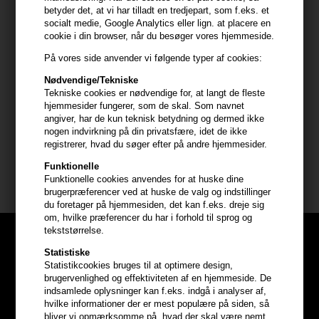
betyder det, at vi har tilladt en tredjepart, som f.eks. et
socialt medie, Google Analytics eller lign. at placere en
Anvendelse
cookie i din browser, når du besøger vores hjemmeside.
- Sprøjt jævnt på håndklædetørt hår
På vores side anvender vi følgende typer af cookies:
- Fokuser på hårrødderne for ekstra løft
Nødvendige/Tekniske
- Kæm produktet igennem håret for jævn fordeling
Tekniske cookies er nødvendige for, at langt de fleste
- Føntør håret for maksimal volumen
hjemmesider fungerer, som de skal. Som navnet
- Gnid blidt håret med hænderne for ekstra fylde
angiver, har de kun teknisk betydning og dermed ikke
nogen indvirkning på din privatsfære, idet de ikke
Størrelse: 100 ml
registrerer, hvad du søger efter på andre hjemmesider.
Funktionelle
GLYNT
Funktionelle cookies anvendes for at huske dine
brugerpræferencer ved at huske de valg og indstillinger
du foretager på hjemmesiden, det kan f.eks. dreje sig
om, hvilke præferencer du har i forhold til sprog og
tekststørrelse.
Statistiske
Statistikcookies bruges til at optimere design,
brugervenlighed og effektiviteten af en hjemmeside. De
indsamlede oplysninger kan f.eks. indgå i analyser af,
hvilke informationer der er mest populære på siden, så
bliver vi opmærksomme på, hvad der skal være nemt