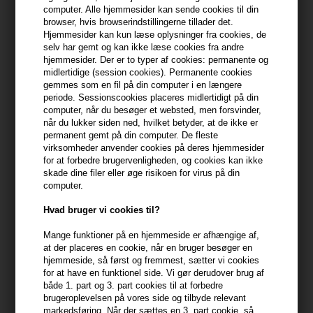
computer. Alle hjemmesider kan sende cookies til din
browser, hvis browserindstillingerne tillader det.
399,10 DKK FRA GRATIS FRAGT
399.1 DKK
Hjemmesider kan kun læse oplysninger fra cookies, de
selv har gemt og kan ikke læse cookies fra andre
hjemmesider. Der er to typer af cookies: permanente og
Beskrivelse
Anmeldelser
Fabrikant
midlertidige (session cookies). Permanente cookies
gemmes som en fil på din computer i en længere
periode. Sessionscookies placeres midlertidigt på din
GLYNT VOLUME Energy Spray er en banebrydende løsning til
computer, når du besøger et websted, men forsvinder,
personer, der ønsker at opnå en betydelig volumen og
når du lukker siden ned, hvilket betyder, at de ikke er
permanent gemt på din computer. De fleste
imponerende glans i fint hår. Denne plejende spray, beriget med
virksomheder anvender cookies på deres hjemmesider
bambusekstrakt og vitamin B5, styrker håret og øger dets
for at forbedre brugervenligheden, og cookies kan ikke
modstandsdygtighed uden at gøre det tungt. Anvendes den på
skade dine filer eller øge risikoen for virus på din
håndklædetørt hår, giver den straks synlig fylde og en langvarig
computer.
glans.
Hvad bruger vi cookies til?
Egenskaber
Mange funktioner på en hjemmeside er afhængige af,
at der placeres en cookie, når en bruger besøger en
- Øger hårets volumen effektivt
hjemmeside, så først og fremmest, sætter vi cookies
- Giver en strålende glans
for at have en funktionel side. Vi gør derudover brug af
- Indeholder nærende bambusekstrakt og vitamin B5
både 1. part og 3. part cookies til at forbedre
- Styrker hårets struktur
brugeroplevelsen på vores side og tilbyde relevant
markedsføring. Når der sættes en 3. part cookie, så
- Velegnet til fint hår