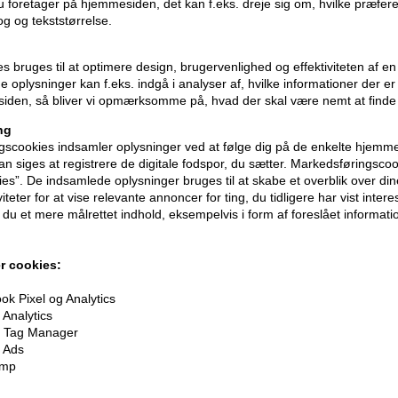
 du foretager på hjemmesiden, det kan f.eks. dreje sig om, hvilke præfer
rog og tekststørrelse.
Størrelse: 200ml.
ies bruges til at optimere design, brugervenlighed og effektiviteten af 
Goldwell Stylesign
 oplysninger kan f.eks. indgå i analyser af, hvilke informationer der e
iden, så bliver vi opmærksomme på, hvad der skal være nemt at finde
ng
scookies indsamler oplysninger ved at følge dig på de enkelte hjemme
n siges at registrere de digitale fodspor, du sætter. Markedsføringscoo
ies”. De indsamlede oplysninger bruges til at skabe et overblik over din
iteter for at vise relevante annoncer for ting, du tidligere har vist intere
du et mere målrettet indhold, eksempelvis i form af foreslået informatio
r cookies:
k Pixel og Analytics
Analytics
 Tag Manager
 Ads
imp