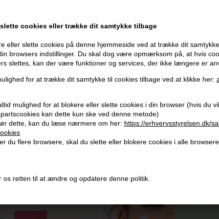
oner
på hele din ordre
 slette cookies eller trække dit samtykke tilbage
e eller slette cookies på denne hjemmeside ved at trække dit samtykke 
er når du handler
 din browsers indstillinger. Du skal dog være opmærksom på, at hvis co
ers slettes, kan der være funktioner og services, der ikke længere er an
ulighed for at trække dit samtykke til cookies tilbage ved at klikke her:
tid mulighed for at blokere eller slette cookies i din browser (hvis du vil 
jepartscookies kan dette kun ske ved denne metode)
ør dette, kan du læse nærmere om her:
https://erhvervsstyrelsen.dk/s
Modtag tilbud mm
Husk 
ookies
r du flere browsere, skal du slette eller blokere cookies i alle browsere
Tilmeld dig nyhedsbrev - du kan altid afmelde det igen.
Gra
Vi 
Navn
356
 os retten til at ændre og opdatere denne politik.
E-mail
+96
Og mod
Vi 