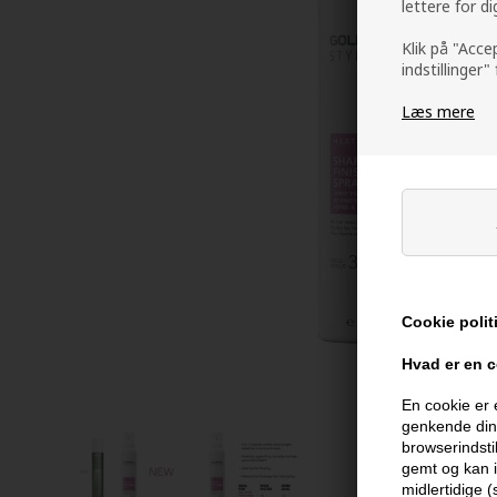
lettere for d
Klik på "Acce
indstillinger"
Læs mere
Cookie polit
Hvad er en 
En cookie er 
genkende din 
browserindsti
gemt og kan i
midlertidige 