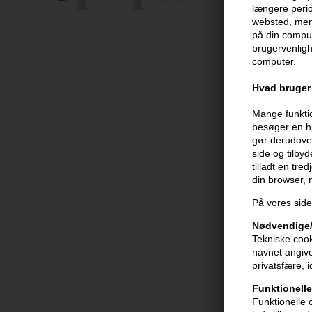
længere perio
websted, men 
på din comput
brugervenligh
computer.
Hvad bruger 
Mange funktio
besøger en hj
gør derudover
side og tilby
tilladt en tre
din browser,
På vores side
Nødvendige/
Tekniske cook
navnet angive
privatsfære, 
Funktionelle
Funktionelle 