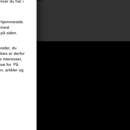
encer du har i
en hjemmeside.
r mest
 på siden.
sider, du
kies er derfor
e interesser,
sse for. På
n, artikler og