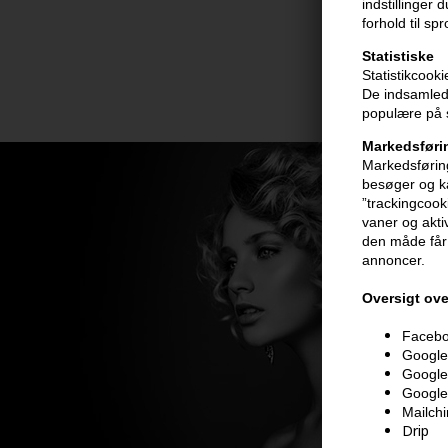
indstillinger
forhold til sp
Statistiske
Statistikcook
De indsamlede
populære på s
Markedsføri
Markedsføring
besøger og ka
”trackingcook
vaner og aktiv
den måde får 
annoncer.
Oversigt ove
Faceboo
Google 
Google
Google
Mailch
Drip