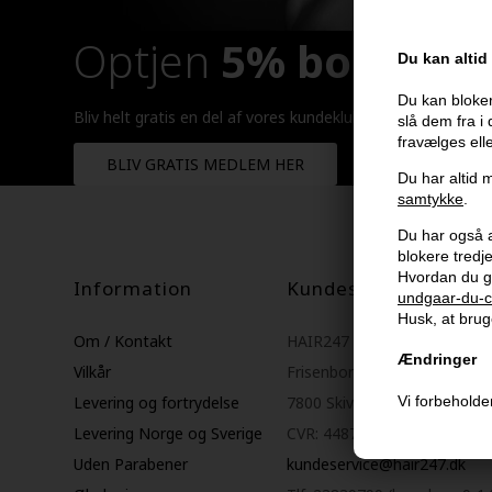
Optjen
5% bonuskr
Du kan altid
Du kan bloker
Bliv helt gratis en del af vores kundeklub og optjen rabatt
slå dem fra i
fravælges ell
BLIV GRATIS MEDLEM HER
Du har altid m
samtykke
.
Du har også al
blokere tred
Hvordan du g
Information
Kundeservice
undgaar-du-c
Husk, at bruge
Om / Kontakt
HAIR247
Ændringer
Vilkår
Frisenborgvej 6A
Levering og fortrydelse
7800 Skive
Vi forbeholder
Levering Norge og Sverige
CVR: 44874253
Uden Parabener
kundeservice@hair247.dk