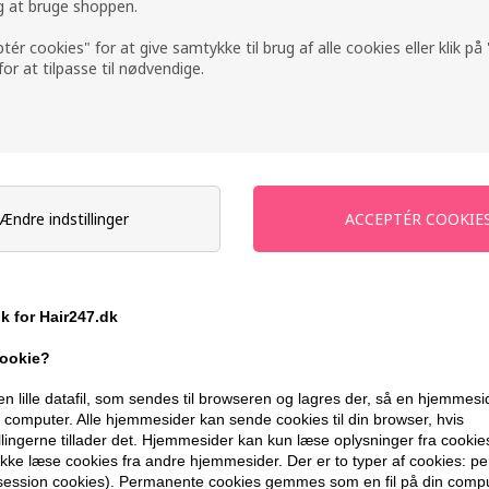
ig at bruge shoppen.
-
+
ptér cookies" for at give samtykke til brug af alle cookies eller klik p
 for at tilpasse til nødvendige.
På lager
- Leveringstid 1-2 dage
Du får
7 DKK
til dit næste køb når du
399,10 DKK FRA GRATIS FRAGT
Ændre indstillinger
BESKRIVELSE
ANMELDELSER
ik for Hair247.dk
Goldwell StyleSign Shaping & Finishing 
cookie?
en lille datafil, som sendes til browseren og lagres der, så en hjemmes
Goldwell StyleSign Shaping & Finishing Sp
computer. Alle hjemmesider kan sende cookies til din browser, hvis
enhver frisure.
llingerne tillader det. Hjemmesider kan kun læse oplysninger fra cookie
kke læse cookies fra andre hjemmesider. Der er to typer af cookies: 
Egenskaber
(session cookies). Permanente cookies gemmes som en fil på din compu