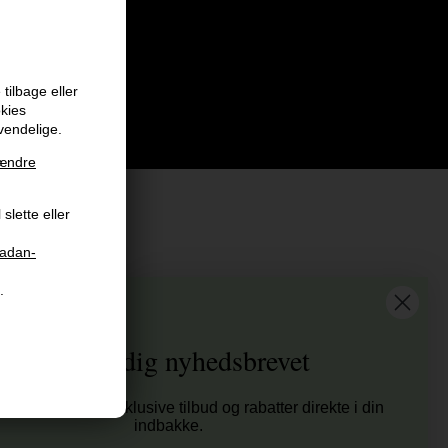
tilbage eller
okies
vendelige.
ændre
slette eller
aadan-
at vi har
.
tis fragt til ved køb over 399 kr på udvalgte fragtformer
sender samme hverdag ved bestilling inden kl 14:45
Tilmeld dig nyhedsbrevet
 dages returret
00 anmeldelser på Trustpilot , 4.9 Rating
tag nyheder, eksklusive tilbud og rabatter direkte i din
er E-mærket - Din sikkerhed
indbakke.