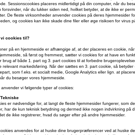
de. Sessionscookies placeres midlertidigt på din computer, når du bes
Denne spray giver et fleksibelt hold, de
forsvinder, når du lukker siden ned, hvilket betyder, at de ikke er pe
håret mod fugt og UV-stråler, hvilket sik
er. De fleste virksomheder anvender cookies på deres hjemmesider for
hurtige tørring og lette formel efterlad
eden, og cookies kan ikke skade dine filer eller øge risikoen for virus p
- 2-in-1: skaber øjeblikkeligt enten glatte
vi cookies til?
- Beskytter mod krus, fugt og varme op 
- Også ideel som finishing spray
ner på en hjemmeside er afhængige af, at der placeres en cookie, når
- Vegansk formel
emmeside, så først og fremmest, sætter vi cookies for at have en funkti
 brug af både 1. part og 3. part cookies til at forbedre brugeroplevels
- Dermatologisk testet
de relevant markedsføring. Når der sættes en 3. part cookie, så betyder d
- Udviklet og produceret i Tyskland
djepart, som f.eks. et socialt medie, Google Analytics eller lign. at placer
 når du besøger vores hjemmeside.
Holdfaktor: 3/5
 anvender vi følgende typer af cookies:
Glansniveau: 2/3
Tekniske
Anvendelse
ies er nødvendige for, at langt de fleste hjemmesider fungerer, som d
r, har de kun teknisk betydning og dermed ikke nogen indvirkning på d
- Ryst flasken godt før brug.
idet de ikke registrerer, hvad du søger efter på andre hjemmesider.
- Hold sprayen cirka 20-30 cm fra håret.
- Spray jævnt på tørt hår for at afslutte
cookies anvendes for at huske dine brugerpræferencer ved at huske de
- For ekstra volumen, spray ved rødder