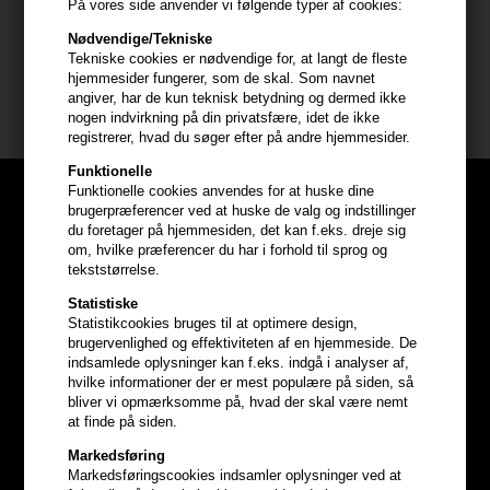
- Børstens pigge er varmebestandige op til 160 grader
På vores side anvender vi følgende typer af cookies:
- Formet efter hovedbunden, så større sektioner af håret løftes
Nødvendige/Tekniske
- Begrænser risikoen for knækkede hårstrå
Tekniske cookies er nødvendige for, at langt de fleste
hjemmesider fungerer, som de skal. Som navnet
angiver, har de kun teknisk betydning og dermed ikke
HH Simonsen Wonder Brush
nogen indvirkning på din privatsfære, idet de ikke
registrerer, hvad du søger efter på andre hjemmesider.
Funktionelle
Funktionelle cookies anvendes for at huske dine
brugerpræferencer ved at huske de valg og indstillinger
du foretager på hjemmesiden, det kan f.eks. dreje sig
om, hvilke præferencer du har i forhold til sprog og
tekststørrelse.
Statistiske
Statistikcookies bruges til at optimere design,
brugervenlighed og effektiviteten af en hjemmeside. De
indsamlede oplysninger kan f.eks. indgå i analyser af,
hvilke informationer der er mest populære på siden, så
bliver vi opmærksomme på, hvad der skal være nemt
at finde på siden.
Markedsføring
Optjen
5% bonuskroner
på
Markedsføringscookies indsamler oplysninger ved at