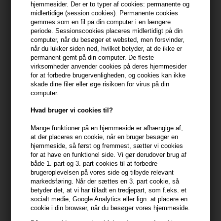
hjemmesider. Der er to typer af cookies: permanente og
midlertidige (session cookies). Permanente cookies
399,10 DKK FRA GRATIS FRAGT
399.1 DKK
gemmes som en fil på din computer i en længere
periode. Sessionscookies placeres midlertidigt på din
computer, når du besøger et websted, men forsvinder,
når du lukker siden ned, hvilket betyder, at de ikke er
Beskrivelse
Anmeldelser
Fabrikant
permanent gemt på din computer. De fleste
virksomheder anvender cookies på deres hjemmesider
HH Simonsen Gloss Air Brush Black er en hårbørste, der giver
for at forbedre brugervenligheden, og cookies kan ikke
skade dine filer eller øge risikoen for virus på din
mulighed for effektiv føntørring og nænsom gennemredning.
computer.
Børsten har en kombination af ægte vildsvinehår og fleksible
børstepigge.
Hvad bruger vi cookies til?
Mange funktioner på en hjemmeside er afhængige af,
HH Simonsen Gloss Air Brush Black egenskaber
at der placeres en cookie, når en bruger besøger en
Børsten har et luftigt design, der lader luft passere igennem
hjemmeside, så først og fremmest, sætter vi cookies
rillerne og giver et hurtig og effektiv føntørring, mens håret redes
for at have en funktionel side. Vi gør derudover brug af
både 1. part og 3. part cookies til at forbedre
igennem. De fleksible børstepigge glider let gennem håret og
brugeroplevelsen på vores side og tilbyde relevant
beskytter det mod hårtab. Piggenes runde knopspidser masserer
markedsføring. Når der sættes en 3. part cookie, så
blidt hovedbunden og øger blodcirkulationen.
betyder det, at vi har tilladt en tredjepart, som f.eks. et
socialt medie, Google Analytics eller lign. at placere en
Øvrige egenskaber
cookie i din browser, når du besøger vores hjemmeside.