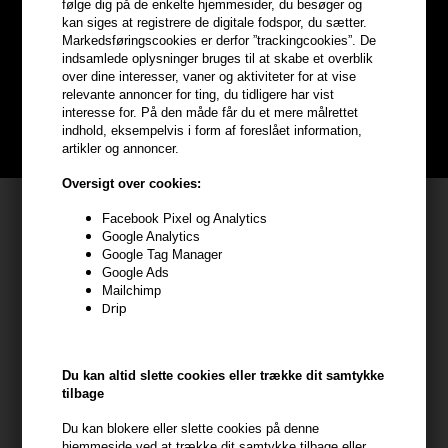
følge dig på de enkelte hjemmesider, du besøger og
kan siges at registrere de digitale fodspor, du sætter.
hele din ordre
Markedsføringscookies er derfor ”trackingcookies”. De
indsamlede oplysninger bruges til at skabe et overblik
over dine interesser, vaner og aktiviteter for at vise
Bliv helt gratis en del af vores kundeklub og optjen rabatter når du
relevante annoncer for ting, du tidligere har vist
handler
interesse for. På den måde får du et mere målrettet
indhold, eksempelvis i form af foreslået information,
BLIV GRATIS MEDLEM HER
artikler og annoncer.
Oversigt over cookies:
Kundeservice
Facebook Pixel og Analytics
Google Analytics
HAIR247
Google Tag Manager
Frisenborgvej 6A
Google Ads
Mailchimp
7800 Skive
Drip
CVR: 44874253
kundeservice@hair247.dk
Du kan altid slette cookies eller trække dit samtykke
Tlf. 23839799 (hverdage 9-14)
tilbage
Du kan blokere eller slette cookies på denne
Modtag tilbud mm
hjemmeside ved at trække dit samtykke tilbage eller