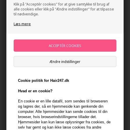
Klik på "Acceptér cookies" for at give samtykke til brug af
alle cookies eller klik på "Ændre indstillinger" for at tilpasse
til nødvendige.
Læs mere
HH Simonsen Gloss Air Brush Black
Ændre indstillinger
Mærker
»
HH Simonsen
Brand:
HH Simonsen
148,00
DKK
Cookie politik for Hair247.dk
Hvad er en cookie?
-
+
En cookie er en lille datafil, som sendes til browseren
og lagres der, så en hjemmeside kan genkende din
På lager
- Leveringstid 1-2 dage
computer. Alle hjemmesider kan sende cookies til din
browser, hvis browserindstillingerne tillader det.
Du får
7 DKK
til dit næste køb når du køber denne vare -
Vis
Hjemmesider kan kun læse oplysninger fra cookies, de
min konto
selv har gemt og kan ikke læse cookies fra andre