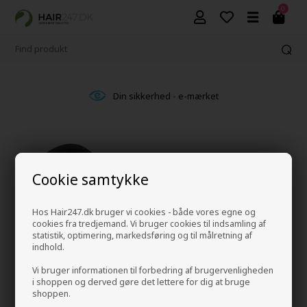
0
Din sikkerhed - e-mærket
Cookie samtykke
Hos Hair247.dk bruger vi cookies - både vores egne og
cookies fra tredjemand. Vi bruger cookies til indsamling af
statistik, optimering, markedsføring og til målretning af
indhold.
Vi bruger informationen til forbedring af brugervenligheden
i shoppen og derved gøre det lettere for dig at bruge
shoppen.