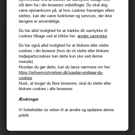
slå dem fra i din browsers indstillinger. Du skal dog
Tilmeld dig nyhedsbrev - du kan altid afmelde det igen.
være opmærksom på, at hvis cookies fravælges ellers
Navn
slettes, kan der være funktioner og services, der ikke
længere er anvendelige.
E-mail
Du har altid mulighed for at trække dit samtykke til
cookies tilbage ved at klikke her:
ændre samtykke
.
Du har også altid mulighed for at blokere eller slette
TILMELD
cookies i din browser (hvis du vil slette eller blokere
tredjepartscookies kan dette kun ske ved denne
Consent
Jeg accepterer vilkår og betingelser.
metode)
Hvordan du gør dette, kan du læse nærmere om her:
Læs mere her
https://erhvervsstyrelsen.dk/saadan-undgaar-du-
Husk at vi har
cookies
Husk, at bruger du flere browsere, skal du slette eller
Tilmeld dig nyhedsbrevet
blokere cookies i alle browsere.
Gratis fragt til ved køb over 399 kr på udvalgte fragtformer
Vi sender samme hverdag ved bestilling inden kl 14:45
Ændringer
356 dages returret
Og modtag nyheder, eksklusive tilbud og rabatter
Vi forbeholder os retten til at ændre og opdatere denne
direkte i din indbakke.
+9600 anmeldelser på Trustpilot , 4.9 Rating
politik.
Vi er E-mærket - Din sikkerhed
Fornavn