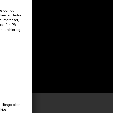
sider, du
kies er derfor
e interesser,
sse for. På
n, artikler og
tilbage eller
okies