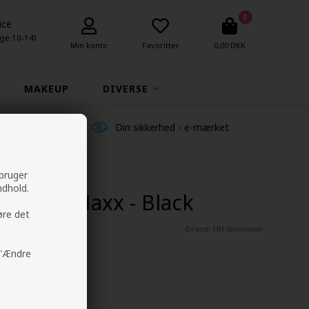
0
ice
ge 10-14)
Min konto
Favoritter
0,00 DKK
MAKEUP
DIVERSE
ldelser
Din sikkerhed - e-mærket
 bruger
ndhold.
Styler Maxx - Black
øre det
Brand:
HH Simonsen
å "Ændre