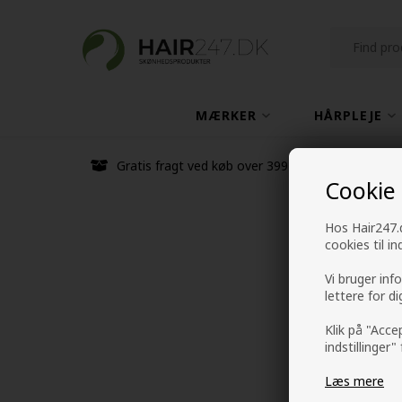
MÆRKER
HÅRPLEJE
Gratis fragt ved køb over 399 kr
Cookie
Hos Hair247.d
cookies til i
Vi bruger inf
lettere for d
Klik på "Acce
indstillinger"
Læs mere