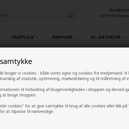
Kundeserv
23839799 (Hverda
HUDPLEJE
PARFUME
EL-ARTIKLER
1-2 hverdage leveringstid
4,9 fra +9600 anme
 samtykke
k bruger vi cookies - både vores egne og cookies fra tredjemand. Vi
ndsamling af statistik, optimering, markedsføring og til målretning af i
HH Simonsen Midi 
ormationen til forbedring af brugervenligheden i shoppen og derved g
ig at bruge shoppen.
Mærker
»
HH Simonsen
299,00
DKK
ptér cookies" for at give samtykke til brug af alle cookies eller klik p
 for at tilpasse til nødvendige.
-
+