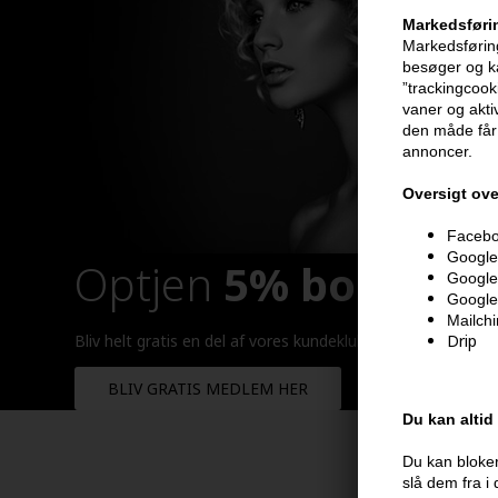
Markedsføri
Markedsføring
besøger og ka
”trackingcook
vaner og aktiv
den måde får 
annoncer.
Oversigt ove
Faceboo
Google 
Optjen
5% bonuskr
Google
Google
Mailch
Drip
Bliv helt gratis en del af vores kundeklub og optjen rabatt
BLIV GRATIS MEDLEM HER
Du kan altid
Du kan bloker
slå dem fra i