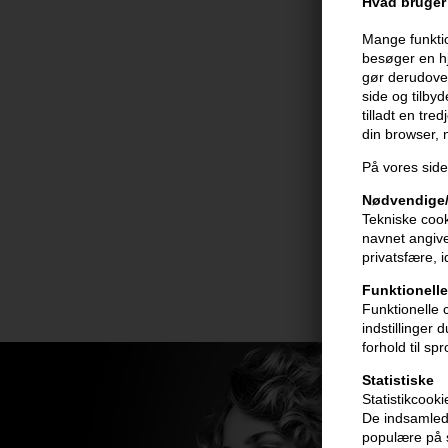
Hvad bruger 
Mange funktio
besøger en hj
gør derudover
side og tilby
tilladt en tre
din browser,
På vores side
Nødvendige/
Tekniske cook
navnet angive
privatsfære, 
Funktionelle
Funktionelle 
indstillinger
forhold til sp
Statistiske
Statistikcook
De indsamlede
populære på s