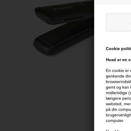
Cookie polit
Hvad er en 
En cookie er 
genkende din 
browserindsti
gemt og kan i
midlertidige 
længere perio
websted, men 
på din comput
brugervenligh
computer.