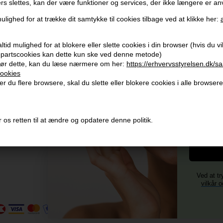
ers slettes, kan der være funktioner og services, der ikke længere er an
Modtag tilbud mm
Husk 
ulighed for at trække dit samtykke til cookies tilbage ved at klikke her:
Tilmeld dig nyhedsbrev - du kan altid afmelde det igen.
Gra
Vi 
tid mulighed for at blokere eller slette cookies i din browser (hvis du vil 
Navn
jepartscookies kan dette kun ske ved denne metode)
356
ør dette, kan du læse nærmere om her:
https://erhvervsstyrelsen.dk/s
E-mail
+96
ookies
Og mod
r du flere browsere, skal du slette eller blokere cookies i alle browsere
Vi 
4)
TILMELD
Fornavn
 os retten til at ændre og opdatere denne politik.
Consent
Jeg accepterer vilkår og betingelser.
Læs mere her
Ved at tr
vilkår o