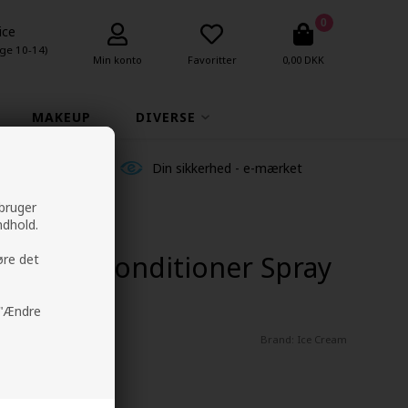
0
ice
ge 10-14)
Min konto
Favoritter
0,00 DKK
MAKEUP
DIVERSE
ldelser
Din sikkerhed - e-mærket
 bruger
ndhold.
ro-Age Conditioner Spray
øre det
å "Ændre
Brand:
Ice Cream