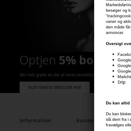
Markedsføring
besøger og ka
”trackingcook
vaner og aktiv
den måde får 
annoncer.
Oversigt ove
Optjen
5% bonuskr
Faceboo
Google 
Google
Google
Bliv helt gratis en del af vores kundeklub og optjen rabatt
Mailch
Drip
BLIV GRATIS MEDLEM HER
Du kan altid
Du kan bloker
Information
Kundeservice
slå dem fra i
fravælges ell