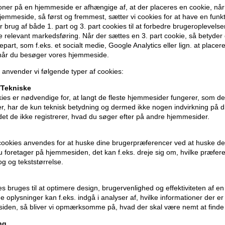
ner på en hjemmeside er afhængige af, at der placeres en cookie, når
Balsammen er beriget med argan olie, jo
emmeside, så først og fremmest, sætter vi cookies for at have en funkti
 brug af både 1. part og 3. part cookies til at forbedre brugeroplevels
Anvendelse
de relevant markedsføring. Når der sættes en 3. part cookie, så betyder d
djepart, som f.eks. et socialt medie, Google Analytics eller lign. at placer
- Ryst flasken inden brug
 når du besøger vores hjemmeside.
- Sprayes i håndklædetørt hår i længder
 anvender vi følgende typer af cookies:
- Skal ikke skylles ud
Tekniske
Størrelse: 200ml
ies er nødvendige for, at langt de fleste hjemmesider fungerer, som d
r, har de kun teknisk betydning og dermed ikke nogen indvirkning på d
idet de ikke registrerer, hvad du søger efter på andre hjemmesider.
Ice Cream shampoo mm
cookies anvendes for at huske dine brugerpræferencer ved at huske de
 du foretager på hjemmesiden, det kan f.eks. dreje sig om, hvilke præfer
rog og tekststørrelse.
ies bruges til at optimere design, brugervenlighed og effektiviteten af 
 oplysninger kan f.eks. indgå i analyser af, hvilke informationer der e
iden, så bliver vi opmærksomme på, hvad der skal være nemt at finde
ng