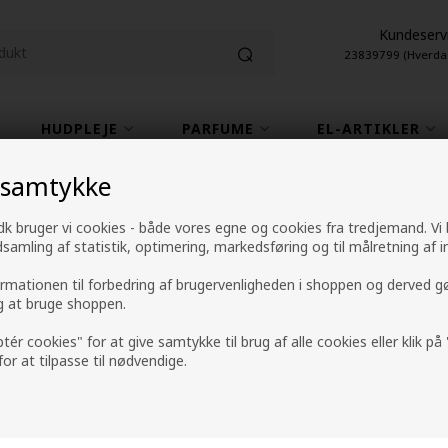
Kundeserv
23839799 (Hverda
HUDPLEJE
PARFUME
EL-ARTIKLER
 samtykke
1-2 hverdage leveringstid
4,9 fra +9600 anme
k bruger vi cookies - både vores egne og cookies fra tredjemand. Vi
ndsamling af statistik, optimering, markedsføring og til målretning af i
Ice Cream Argan P
ormationen til forbedring af brugervenligheden i shoppen og derved g
ig at bruge shoppen.
biphase 200ml
ptér cookies" for at give samtykke til brug af alle cookies eller klik p
 for at tilpasse til nødvendige.
Mærker
»
Ice Cream fra Inebrya
219,00
DKK