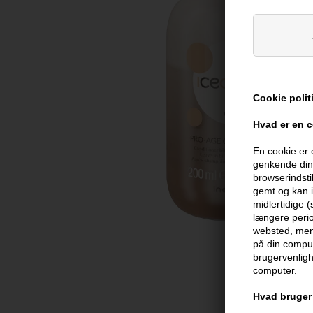
Cookie polit
Hvad er en 
En cookie er 
genkende din 
browserindsti
gemt og kan i
midlertidige 
længere perio
websted, men 
på din comput
brugervenligh
computer.
Hvad bruger 