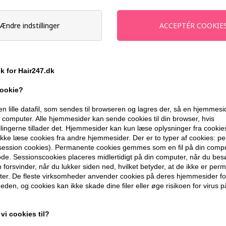
-
+
Ændre indstillinger
På lager
- Leveringstid 1-2 dage
Du får
11 DKK
til dit næste køb når d
ik for Hair247.dk
cookie?
399,10 DKK FRA GRATIS FRAGT
en lille datafil, som sendes til browseren og lagres der, så en hjemmes
computer. Alle hjemmesider kan sende cookies til din browser, hvis
llingerne tillader det. Hjemmesider kan kun læse oplysninger fra cookie
BESKRIVELSE
ANMELDELSER
kke læse cookies fra andre hjemmesider. Der er to typer af cookies: 
(session cookies). Permanente cookies gemmes som en fil på din compu
de. Sessionscookies placeres midlertidigt på din computer, når du bes
Ice Cream Argan Conditioner Spray bipha
forsvinder, når du lukker siden ned, hvilket betyder, at de ikke er pe
er. De fleste virksomheder anvender cookies på deres hjemmesider for
Egenskaber
eden, og cookies kan ikke skade dine filer eller øge risikoen for virus p
Få volumen og glans med Ice Cream Arg
funktion.
vi cookies til?