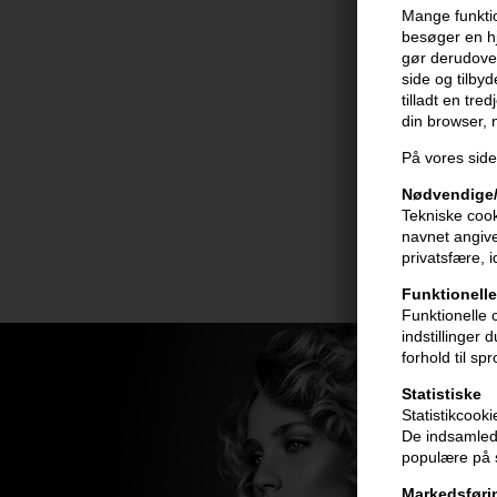
Mange funktio
besøger en hj
gør derudover
side og tilby
tilladt en tre
din browser,
På vores side
Nødvendige/
Tekniske cook
navnet angive
privatsfære, 
Funktionelle
Funktionelle 
indstillinger
forhold til sp
Statistiske
Statistikcook
De indsamlede
populære på s
Markedsføri