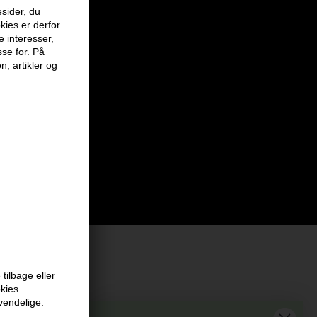
sider, du
kies er derfor
e interesser,
sse for. På
n, artikler og
tilbage eller
at vi har
okies
vendelige.