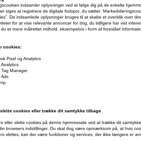
scookies indsamler oplysninger ved at følge dig på de enkelte hjemme
n siges at registrere de digitale fodspor, du sætter. Markedsføringscoo
ies”. De indsamlede oplysninger bruges til at skabe et overblik over din
iteter for at vise relevante annoncer for ting, du tidligere har vist intere
du et mere målrettet indhold, eksempelvis i form af foreslået informatio
r cookies:
oner
på hele din ordre
k Pixel og Analytics
Analytics
 Tag Manager
 Ads
er når du handler
imp
 slette cookies eller trække dit samtykke tilbage
e eller slette cookies på denne hjemmeside ved at trække dit samtykke 
Modtag tilbud mm
Husk 
 din browsers indstillinger. Du skal dog være opmærksom på, at hvis co
ers slettes, kan der være funktioner og services, der ikke længere er an