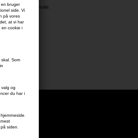
 en bruger
jobaolie og solsikkeolie.
onel side. Vi
en på vores
et, at vi har
e en cookie i
 og spidser
e skal. Som
in
 valg og
encer du har i
en hjemmeside.
r mest
 på siden.