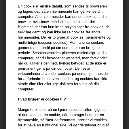
En cookie er en lille datafil, som sendes til browseren
399,10 DKK FRA GRATIS FRAGT
399.1 DKK
og lagres der, så en hjemmeside kan genkende din
computer. Alle hjemmesider kan sende cookies til din
browser, hvis browserindstillingerne tillader det.
Hjemmesider kan kun læse oplysninger fra cookies, de
Beskrivelse
Anmeldelser
Fabrikant
selv har gemt og kan ikke læse cookies fra andre
hjemmesider. Der er to typer af cookies: permanente og
midlertidige (session cookies). Permanente cookies
IdHAIR Curly Xclusive Protein Conditioner 1000ml er en
gemmes som en fil på din computer i en længere
reparerende og styrkende protein-balsam til krøllet hår.
periode. Sessionscookies placeres midlertidigt på din
computer, når du besøger et websted, men forsvinder,
Egenskaber
når du lukker siden ned, hvilket betyder, at de ikke er
permanent gemt på din computer. De fleste
- Jojobaolie efterlader håret glansfuldt
virksomheder anvender cookies på deres hjemmesider
- Mælkesyre lukker skællaget
for at forbedre brugervenligheden, og cookies kan ikke
- Modvirker krus
skade dine filer eller øge risikoen for virus på din
computer.
Ikke alle typer krøllet hår har gavn af protein-conditioner. Hvis dit
Hvad bruger vi cookies til?
hår allerede er følsomt over for protein eller tilbøjeligt til
proteinoverbelastning, kan brug af en protein-conditioner faktisk
Mange funktioner på en hjemmeside er afhængige af,
at der placeres en cookie, når en bruger besøger en
få dit hår til at føles tørt eller stift. Det er derfor vigtigt at lytte til dit
hjemmeside, så først og fremmest, sætter vi cookies
hår og justere din hårplejerutine derefter.
for at have en funktionel side. Vi gør derudover brug af