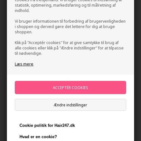
statistik, optimering, markedsføring og til målretning af
indhold.
Vi bruger informationen til forbedring af brugervenligheden
i shoppen og derved gøre det lettere for dig at bruge
shoppen.
Klik på "Acceptér cookies" for at give samtykke til brug af
alle cookies eller klik på "Ændre indstillinger" for at tilpasse
til nødvendige.
IdHAIR Curly Xclusive Protein Conditioner 1000ml
Læs mere
Mærker
»
IdHAIR
»
IdHAIR Curly Xclusive
Brand:
Id Hair Curly Xclusive
389,25
DKK
-
+
Ændre indstillinger
På lager
- Leveringstid 1-2 dage
Cookie politik for Hair247.dk
Du får
19 DKK
til dit næste køb når du køber denne vare -
Vis
min konto
Hvad er en cookie?