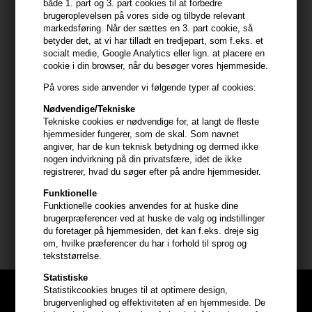
både 1. part og 3. part cookies til at forbedre
Curly Girl hår: En protein-conditioner bruges ofte i kombination
brugeroplevelsen på vores side og tilbyde relevant
markedsføring. Når der sættes en 3. part cookie, så
med en fugtgivende conditioner
betyder det, at vi har tilladt en tredjepart, som f.eks. et
socialt medie, Google Analytics eller lign. at placere en
Anvendelse
cookie i din browser, når du besøger vores hjemmeside.
- Massér ind i fugtige længder og spidser
På vores side anvender vi følgende typer af cookies:
- Når du har påført conditioneren, kan du bruge dine fingre eller
Nødvendige/Tekniske
en kam med brede tænder til udredning af dit hår
Tekniske cookies er nødvendige for, at langt de fleste
- Skyl ud
hjemmesider fungerer, som de skal. Som navnet
For en stærkere effekt:
angiver, har de kun teknisk betydning og dermed ikke
- Lad sidde i håret i 15-30 minutter eller natten over
nogen indvirkning på din privatsfære, idet de ikke
- Kan anvendes dagligt
registrerer, hvad du søger efter på andre hjemmesider.
Funktionelle
Størrelse: 1000ml
Funktionelle cookies anvendes for at huske dine
brugerpræferencer ved at huske de valg og indstillinger
du foretager på hjemmesiden, det kan f.eks. dreje sig
IdHAIR Curly Xclusive
om, hvilke præferencer du har i forhold til sprog og
tekststørrelse.
Statistiske
Statistikcookies bruges til at optimere design,
brugervenlighed og effektiviteten af en hjemmeside. De