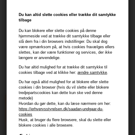
Kundeservice
HAIR247
Du kan altid slette cookies eller trække dit samtykke
Frisenborgvej 6A
tilbage
7800 Skive
Du kan blokere eller slette cookies på denne
CVR: 44874253
hjemmeside ved at trække dit samtykke tilbage eller
slå dem fra i din browsers indstillinger. Du skal dog
kundeservice@hair247.dk
være opmærksom på, at hvis cookies fravælges ellers
Tlf. 23839799 (hverdage 9-14)
slettes, kan der være funktioner og services, der ikke
længere er anvendelige.
Du har altid mulighed for at trække dit samtykke til
Modtag tilbud mm
cookies tilbage ved at klikke her:
ændre samtykke
.
Tilmeld dig nyhedsbrev - du kan altid afmelde det igen.
Du har også altid mulighed for at blokere eller slette
cookies i din browser (hvis du vil slette eller blokere
Navn
tredjepartscookies kan dette kun ske ved denne
metode)
E-mail
Hvordan du gør dette, kan du læse nærmere om her:
https://erhvervsstyrelsen.dk/saadan-undgaar-du-
cookies
Husk, at bruger du flere browsere, skal du slette eller
TILMELD
blokere cookies i alle browsere.
Consent
Jeg accepterer vilkår og betingelser.