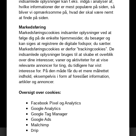
indsamlede oplysninger kan f.eks. indgå i analyser af,
hvilke informationer der er mest populære på siden, så
bliver vi opmærksomme på, hvad der skal være nemt
at finde på siden.
Markedsføring
Markedsføringscookies indsamler oplysninger ved at
følge dig på de enkelte hjemmesider, du besøger og
kan siges at registrere de digitale fodspor, du sætter.
Markedsføringscookies er derfor ”trackingcookies”. De
indsamlede oplysninger bruges til at skabe et overblik
over dine interesser, vaner og aktiviteter for at vise
relevante annoncer for ting, du tidligere har vist
Optjen
5% bonuskroner
på
interesse for. På den måde får du et mere målrettet
indhold, eksempelvis i form af foreslået information,
hele din ordre
artikler og annoncer.
Oversigt over cookies:
Bliv helt gratis en del af vores kundeklub og optjen rabatter når du
handler
Facebook Pixel og Analytics
Google Analytics
Google Tag Manager
BLIV GRATIS MEDLEM HER
Google Ads
Mailchimp
Drip