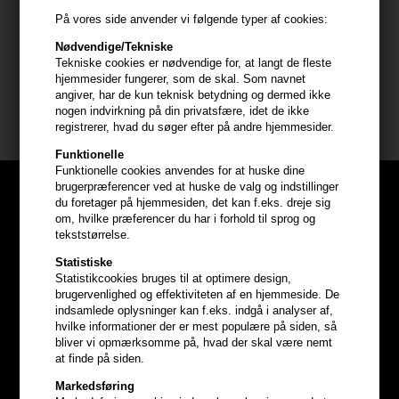
- Påfør voksen i vådt hår for et glansfuldt resultat
På vores side anvender vi følgende typer af cookies:
- Påføres i tørt hår for et mat resultat
Nødvendige/Tekniske
Tekniske cookies er nødvendige for, at langt de fleste
Indhold : 150ml
hjemmesider fungerer, som de skal. Som navnet
angiver, har de kun teknisk betydning og dermed ikke
nogen indvirkning på din privatsfære, idet de ikke
IdHAIR Elements Xclusive
registrerer, hvad du søger efter på andre hjemmesider.
Funktionelle
Funktionelle cookies anvendes for at huske dine
brugerpræferencer ved at huske de valg og indstillinger
du foretager på hjemmesiden, det kan f.eks. dreje sig
om, hvilke præferencer du har i forhold til sprog og
tekststørrelse.
Statistiske
Statistikcookies bruges til at optimere design,
brugervenlighed og effektiviteten af en hjemmeside. De
indsamlede oplysninger kan f.eks. indgå i analyser af,
hvilke informationer der er mest populære på siden, så
bliver vi opmærksomme på, hvad der skal være nemt
at finde på siden.
Markedsføring