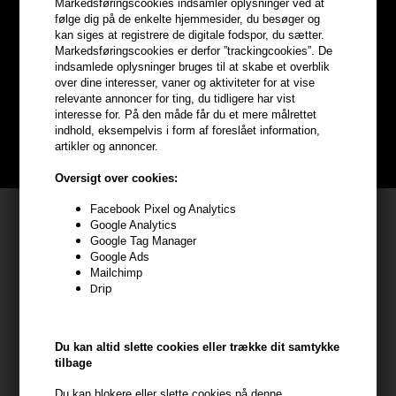
Markedsføringscookies indsamler oplysninger ved at
Optjen
5% bonuskroner
på
følge dig på de enkelte hjemmesider, du besøger og
kan siges at registrere de digitale fodspor, du sætter.
Markedsføringscookies er derfor ”trackingcookies”. De
hele din ordre
indsamlede oplysninger bruges til at skabe et overblik
over dine interesser, vaner og aktiviteter for at vise
relevante annoncer for ting, du tidligere har vist
Bliv helt gratis en del af vores kundeklub og optjen rabatter når du
interesse for. På den måde får du et mere målrettet
handler
indhold, eksempelvis i form af foreslået information,
artikler og annoncer.
BLIV GRATIS MEDLEM HER
Oversigt over cookies:
Facebook Pixel og Analytics
Kundeservice
Google Analytics
Google Tag Manager
HAIR247
Google Ads
Frisenborgvej 6A
Mailchimp
Drip
7800 Skive
CVR: 44874253
kundeservice@hair247.dk
Du kan altid slette cookies eller trække dit samtykke
Tlf. 23839799 (hverdage 9-14)
tilbage
Du kan blokere eller slette cookies på denne