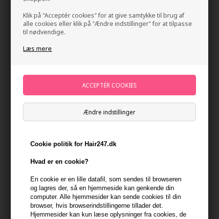
Klik på "Acceptér cookies" for at give samtykke til brug af
alle cookies eller klik på "Ændre indstillinger" for at tilpasse
til nødvendige.
Læs mere
IdHAIR Elements Xclusive Play Soft Paste 150ml
Mærker
»
IdHAIR
»
IdHAIR Voks
Brand:
Id Hair Elements Xclusive
Ændre indstillinger
98,00
DKK
Cookie politik for Hair247.dk
Stykpris ved 3 stk.
94,00
DKK
Spar 4%
Hvad er en cookie?
En cookie er en lille datafil, som sendes til browseren
-
+
og lagres der, så en hjemmeside kan genkende din
computer. Alle hjemmesider kan sende cookies til din
browser, hvis browserindstillingerne tillader det.
På lager
- Leveringstid 1-2 dage
Hjemmesider kan kun læse oplysninger fra cookies, de