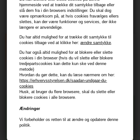
Modtag tilbud mm
hjemmeside ved at trække dit samtykke tilbage eller
slå dem fra i din browsers indstillinger. Du skal dog
være opmærksom på, at hvis cookies fravælges ellers
Tilmeld dig nyhedsbrev - du kan altid afmelde det igen.
slettes, kan der være funktioner og services, der ikke
Navn
længere er anvendelige.
Du har altid mulighed for at trække dit samtykke til
E-mail
cookies tilbage ved at klikke her:
ændre samtykke
.
Du har også altid mulighed for at blokere eller slette
cookies i din browser (hvis du vil slette eller blokere
TILMELD
tredjepartscookies kan dette kun ske ved denne
metode)
Consent
Jeg accepterer vilkår og betingelser.
Hvordan du gør dette, kan du læse nærmere om her:
https://erhvervsstyrelsen.dk/saadan-undgaar-du-
Læs mere her
cookies
Husk at vi har
Husk, at bruger du flere browsere, skal du slette eller
blokere cookies i alle browsere.
Tilmeld dig nyhedsbrevet
Gratis fragt til ved køb over 399 kr på udvalgte fragtformer
Ændringer
Vi sender samme hverdag ved bestilling inden kl 14:45
356 dages returret
Vi forbeholder os retten til at ændre og opdatere denne
Og modtag nyheder, eksklusive tilbud og rabatter
politik.
direkte i din indbakke.
+9600 anmeldelser på Trustpilot , 4.9 Rating
Vi er E-mærket - Din sikkerhed
Fornavn