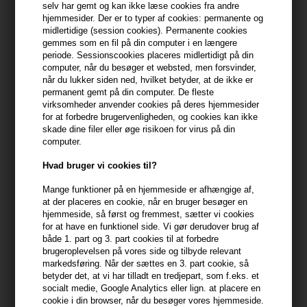
selv har gemt og kan ikke læse cookies fra andre
Du får
5 DKK
til dit næste køb når du køber denne vare -
Vis
hjemmesider. Der er to typer af cookies: permanente og
min konto
midlertidige (session cookies). Permanente cookies
gemmes som en fil på din computer i en længere
periode. Sessionscookies placeres midlertidigt på din
399,10 DKK FRA GRATIS FRAGT
399.1 DKK
computer, når du besøger et websted, men forsvinder,
når du lukker siden ned, hvilket betyder, at de ikke er
permanent gemt på din computer. De fleste
virksomheder anvender cookies på deres hjemmesider
Beskrivelse
Anmeldelser
Fabrikant
for at forbedre brugervenligheden, og cookies kan ikke
skade dine filer eller øge risikoen for virus på din
computer.
IdHAIR Elements Xclusive Play Soft Paste er en voks paste, der
giver fylde og et medium hold.
Hvad bruger vi cookies til?
IdHAIR Elements Exclusive Soft Paste egenskaber
Mange funktioner på en hjemmeside er afhængige af,
at der placeres en cookie, når en bruger besøger en
- giver medium hold (holdfaktor 2/5)
hjemmeside, så først og fremmest, sætter vi cookies
- giver fylde
for at have en funktionel side. Vi gør derudover brug af
- uden parabener
både 1. part og 3. part cookies til at forbedre
brugeroplevelsen på vores side og tilbyde relevant
- giver glans
markedsføring. Når der sættes en 3. part cookie, så
betyder det, at vi har tilladt en tredjepart, som f.eks. et
Sådan anvendes IdHAIR Elements Xclusive Play Soft
socialt medie, Google Analytics eller lign. at placere en
Paste
cookie i din browser, når du besøger vores hjemmeside.