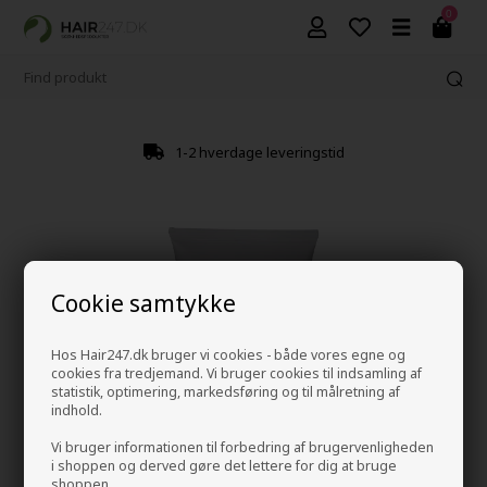
0
1-2 hverdage leveringstid
Cookie samtykke
Hos Hair247.dk bruger vi cookies - både vores egne og
cookies fra tredjemand. Vi bruger cookies til indsamling af
statistik, optimering, markedsføring og til målretning af
indhold.
Vi bruger informationen til forbedring af brugervenligheden
i shoppen og derved gøre det lettere for dig at bruge
shoppen.